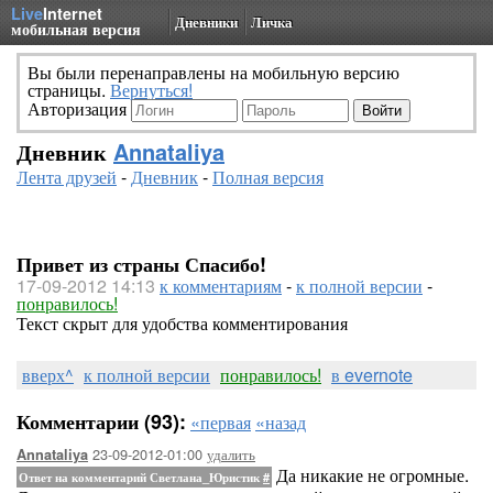
Live
Internet
Дневники
Личка
мобильная версия
Вы были перенаправлены на мобильную версию
страницы.
Вернуться!
Авторизация
Дневник
Annataliya
Лента друзей
-
Дневник
-
Полная версия
Привет из страны Спасибо!
17-09-2012 14:13
к комментариям
-
к полной версии
-
понравилось!
Текст скрыт для удобства комментирования
вверх^
к полной версии
понравилось!
в evernote
Комментарии (93):
«первая
«назад
23-09-2012-01:00
удалить
Annataliya
Да никакие не огромные.
Ответ на комментарий Светлана_Юристик
#