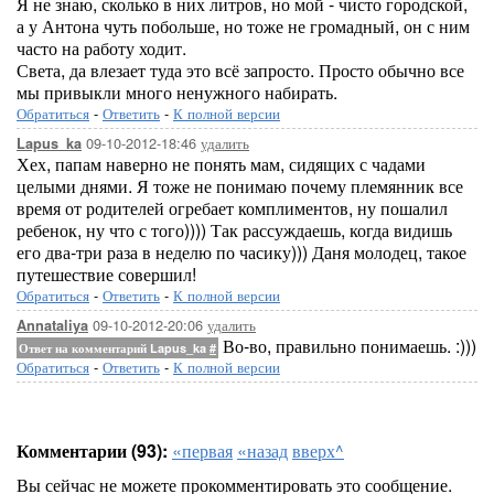
Я не знаю, сколько в них литров, но мой - чисто городской,
а у Антона чуть побольше, но тоже не громадный, он с ним
часто на работу ходит.
Света, да влезает туда это всё запросто. Просто обычно все
мы привыкли много ненужного набирать.
Обратиться
-
Ответить
-
К полной версии
09-10-2012-18:46
удалить
Lapus_ka
Хех, папам наверно не понять мам, сидящих с чадами
целыми днями. Я тоже не понимаю почему племянник все
время от родителей огребает комплиментов, ну пошалил
ребенок, ну что с того)))) Так рассуждаешь, когда видишь
его два-три раза в неделю по часику))) Даня молодец, такое
путешествие совершил!
Обратиться
-
Ответить
-
К полной версии
09-10-2012-20:06
удалить
Annataliya
Во-во, правильно понимаешь. :)))
Ответ на комментарий Lapus_ka
#
Обратиться
-
Ответить
-
К полной версии
Комментарии (93):
«первая
«назад
вверх^
Вы сейчас не можете прокомментировать это сообщение.