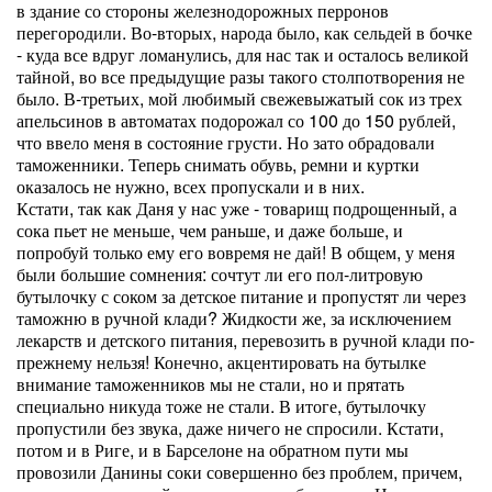
в здание со стороны железнодорожных перронов
перегородили. Во-вторых, народа было, как сельдей в бочке
- куда все вдруг ломанулись, для нас так и осталось великой
тайной, во все предыдущие разы такого столпотворения не
было. В-третьих, мой любимый свежевыжатый сок из трех
апельсинов в автоматах подорожал со 100 до 150 рублей,
что ввело меня в состояние грусти. Но зато обрадовали
таможенники. Теперь снимать обувь, ремни и куртки
оказалось не нужно, всех пропускали и в них.
Кстати, так как Даня у нас уже - товарищ подрощенный, а
сока пьет не меньше, чем раньше, и даже больше, и
попробуй только ему его вовремя не дай! В общем, у меня
были большие сомнения: сочтут ли его пол-литровую
бутылочку с соком за детское питание и пропустят ли через
таможню в ручной клади? Жидкости же, за исключением
лекарств и детского питания, перевозить в ручной клади по-
прежнему нельзя! Конечно, акцентировать на бутылке
внимание таможенников мы не стали, но и прятать
специально никуда тоже не стали. В итоге, бутылочку
пропустили без звука, даже ничего не спросили. Кстати,
потом и в Риге, и в Барселоне на обратном пути мы
провозили Данины соки совершенно без проблем, причем,