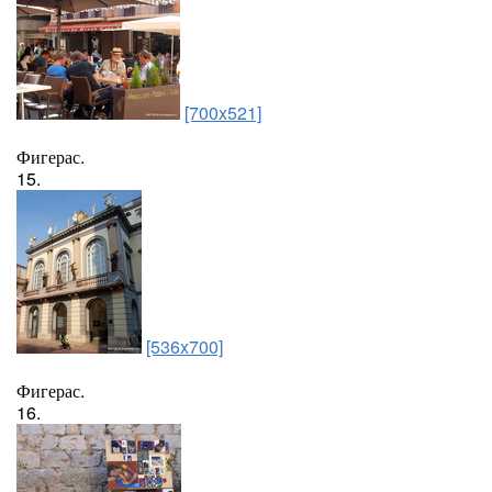
[700x521]
Фигерас.
15.
[536x700]
Фигерас.
16.