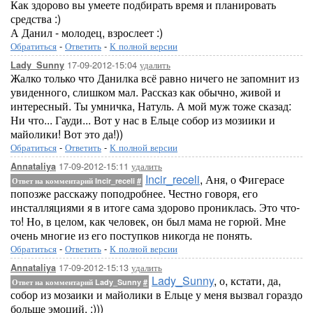
Как здорово вы умеете подбирать время и планировать
средства :)
А Данил - молодец, взрослеет :)
Обратиться
-
Ответить
-
К полной версии
17-09-2012-15:04
удалить
Lady_Sunny
Жалко только что Данилка всё равно ничего не запомнит из
увиденного, слишком мал. Рассказ как обычно, живой и
интересный. Ты умничка, Натуль. А мой муж тоже сказад:
Ни что... Гауди... Вот у нас в Ельце собор из мозиики и
майолики! Вот это да!))
Обратиться
-
Ответить
-
К полной версии
17-09-2012-15:11
удалить
Annataliya
Incir_receli
, Аня, о Фигерасе
Ответ на комментарий Incir_receli
#
попозже расскажу поподробнее. Честно говоря, его
инсталляциями я в итоге сама здорово прониклась. Это что-
то! Но, в целом, как человек, он был мама не горюй. Мне
очень многие из его поступков никогда не понять.
Обратиться
-
Ответить
-
К полной версии
17-09-2012-15:13
удалить
Annataliya
Lady_Sunny
, о, кстати, да,
Ответ на комментарий Lady_Sunny
#
собор из мозаики и майолики в Ельце у меня вызвал гораздо
больше эмоций. :)))