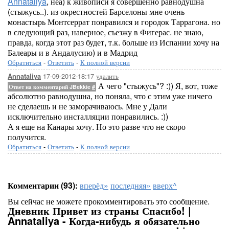
Annataliya
, неа) к живописи я совершенно равнодушна
(стыжусь..). из окрестностей Барселоны мне очень
монастырь Монтсеррат понравился и городок Таррагона. но
в следующий раз, наверное, съезжу в Фигерас. не знаю,
правда, когда этот раз будет, т.к. больше из Испании хочу на
Балеары и в Андалусию) и в Мадрид
Обратиться
-
Ответить
-
К полной версии
17-09-2012-18:17
удалить
Annataliya
А чего "стыжусь"? :)) Я, вот, тоже
Ответ на комментарий JBekkie
#
абсолютно равнодушна, но поняла, что с этим уже ничего
не сделаешь и не заморачиваюсь. Мне у Дали
исключительно инсталляции понравились. :))
А я еще на Канары хочу. Но это разве что не скоро
получится.
Обратиться
-
Ответить
-
К полной версии
Комментарии (93):
вперёд»
последняя»
вверх^
Вы сейчас не можете прокомментировать это сообщение.
Дневник Привет из страны Спасибо! |
Annataliya - Когда-нибудь я обязательно