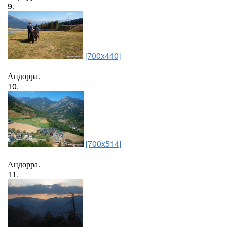
9.
[700x440]
Андорра.
10.
[700x514]
Андорра.
11.