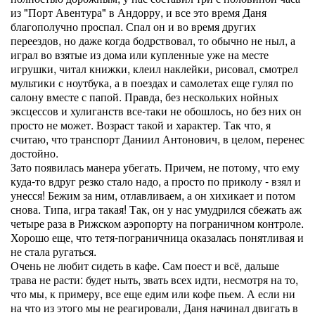
из "Порт Авентура" в Андорру, и все это время Даня
благополучно проспал. Спал он и во время других
переездов, но даже когда бодрствовал, то обычно не ныл, а
играл во взятые из дома или купленные уже на месте
игрушки, читал книжки, клеил наклейки, рисовал, смотрел
мультики с ноутбука, а в поездах и самолетах еще гулял по
салону вместе с папой. Правда, без нескольких нойных
эксцессов и хулиганств все-таки не обошлось, но без них он
просто не может. Возраст такой и характер. Так что, я
считаю, что транспорт Даниил Антонович, в целом, перенес
достойно.
Зато появилась манера убегать. Причем, не потому, что ему
куда-то вдруг резко стало надо, а просто по приколу - взял и
унесся! Бежим за ним, отлавливаем, а он хихикает и потом
снова. Типа, игра такая! Так, он у нас умудрился сбежать аж
четыре раза в Рижском аэропорту на пограничном контроле.
Хорошо еще, что тетя-пограничница оказалась понятливая и
не стала ругаться.
Очень не любит сидеть в кафе. Сам поест и всё, дальше
трава не расти: будет ныть, звать всех идти, несмотря на то,
что мы, к примеру, все еще едим или кофе пьем. А если ни
на что из этого мы не реагировали, Даня начинал двигать в