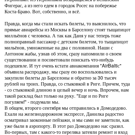
Фигерас, а из него едем в городок Росес на побережье
Коста-Браво. Вот, собственно, и всё.
Правда, когда мы стали искать билеты, то выяснилось, что
прямые авиарейсы из Москвы в Барселону стоят тыщапицот
милльёнов с человека. А так как Даня у нас теперь тоже
полноправный пассажир с детским билетом, то тыщапицот
мильёнов, умноженные на два с половиной. Наши с
Антоном жабы, узнав об этом, сразу напомнили о своем
существовании и посоветовали поискать что-нибудь
подешевле. И тут очень кстати авиакомпания "AirBaltiс"
объявила распродажу, мы сразу ею воспользовались и
закупили билеты до Барселоны и обратно за 30 тысяч
рублей на троих. Правда, со стыковкой в Риге. Причем, туда
- со стыковкой длиною в целый вечер и ночь. Впрочем, нам
такой расклад был только на руку. "Еще и по Риге
погуляем!" - подумали мы.
В общем, второго сентября мы отправились в Домодедово.
Ехали на железнодорожном экспрессе, Данилка радостно
осматривал заоконные пейзажи, и мы сами не заметили, как
уже были в аэропорту. В этот раз Домодедово нас сразил.
Во-первых, там с какого-то переляка затеяли ремонт и вход