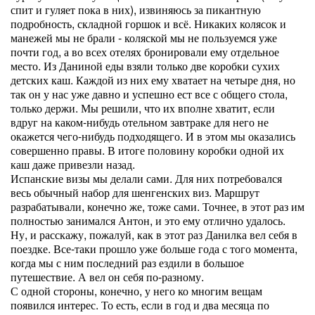
спит и гуляет пока в них), извиняюсь за пикантную
подробность, складной горшок и всё. Никаких колясок и
манежей мы не брали - коляской мы не пользуемся уже
почти год, а во всех отелях бронировали ему отдельное
место. Из Даниной еды взяли только две коробки сухих
детских каш. Каждой из них ему хватает на четыре дня, но
так он у нас уже давно и успешно ест все с общего стола,
только держи. Мы решили, что их вполне хватит, если
вдруг на каком-нибудь отельном завтраке для него не
окажется чего-нибудь подходящего. И в этом мы оказались
совершенно правы. В итоге половину коробки одной их
каш даже привезли назад.
Испанские визы мы делали сами. Для них потребовался
весь обычный набор для шенгенских виз. Маршрут
разрабатывали, конечно же, тоже сами. Точнее, в этот раз им
полностью занимался Антон, и это ему отлично удалось.
Ну, и расскажу, пожалуй, как в этот раз Данилка вел себя в
поездке. Все-таки прошло уже больше года с того момента,
когда мы с ним последний раз ездили в большое
путешествие. А вел он себя по-разному.
С одной стороны, конечно, у него ко многим вещам
появился интерес. То есть, если в год и два месяца по