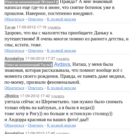
Правда? А мне знакомый
Ответ на комментарий ЛЕсёнок1
#
написал еще где-то в июне, что снятие ботинок уже в
прошлом. Наверное, постепенно внедряют.
Обратиться
-
Ответить
-
К полной версии
17-09-2012-17:16
удалить
Таули
Здорово, что вы с малолетства приобщаете Даньку к
путешествиям! Я очень многое помню из раннего детства, и
сны, кстати, тоже.
Обратиться
-
Ответить
-
К полной версии
17-09-2012-17:37
удалить
Annataliya
Aydaya
, Наташ, у меня была
Ответ на комментарий Таули
#
знакомая, которая рассказывала, что помнит вообще всё с
момента своего рождения. Правда, ее память даже медики,
по-моему, признали феноменальной.
Обратиться
-
Ответить
-
К полной версии
17-09-2012-17:42
удалить
JBekkie
улетала сейчас из Шереметьево. там нужно было снимать
только обувь на каблуках, а я была в кедах))
тоже хочу в Ригу)) но больше в эстонскую столицу))
и Андорра красивая на ваших фото! даа!!
Обратиться
-
Ответить
-
К полной версии
17-09-2012-17:45
удалить
Annataliya