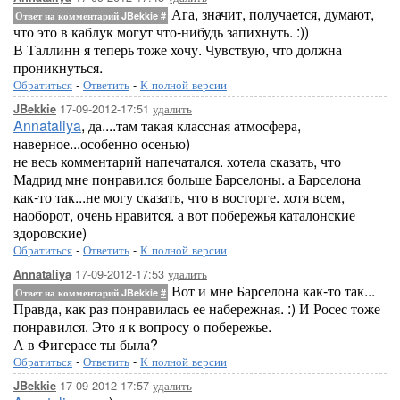
Ага, значит, получается, думают,
Ответ на комментарий JBekkie
#
что это в каблук могут что-нибудь запихнуть. :))
В Таллинн я теперь тоже хочу. Чувствую, что должна
проникнуться.
Обратиться
-
Ответить
-
К полной версии
17-09-2012-17:51
удалить
JBekkie
Annataliya
, да....там такая классная атмосфера,
наверное...особенно осенью)
не весь комментарий напечатался. хотела сказать, что
Мадрид мне понравился больше Барселоны. а Барселона
как-то так...не могу сказать, что в восторге. хотя всем,
наоборот, очень нравится. а вот побережья каталонские
здоровские)
Обратиться
-
Ответить
-
К полной версии
17-09-2012-17:53
удалить
Annataliya
Вот и мне Барселона как-то так...
Ответ на комментарий JBekkie
#
Правда, как раз понравилась ее набережная. :) И Росес тоже
понравился. Это я к вопросу о побережье.
А в Фигерасе ты была?
Обратиться
-
Ответить
-
К полной версии
17-09-2012-17:57
удалить
JBekkie