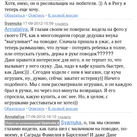
Хотя, имхо, он и рисовальщик на любителя. :)) А в Ригу я
теперь еще хочу.
Обратиться
-
Ответить
-
К полной версии
17-09-2012-15:59
удалить
Syamuka
Annataliya
, Я глазам своим не поверила: видела на фото у
своего ПЧ, как в многолюдном городе дедушка внука
"выгуливает" на поводке. Сначала пришла в ужас, а вот
теперь размышляю, что лучше - потерять ребенка в толпе,
или отпускать гулять, держа в руке поводок??????
Дане нравится интересное для него, и не терпит то, что
вызывает у него скуку. Даа, надо в кафе кушать быстрее,
как Даня:))) . Сегодня ходили с ним в магазин, где куча
игрушек, ну, думаю, сейчас закатит истерику(( Ничего
подобного. Мы с ним рассматривали игрушки, и он каждую
брал в ручки, но через пол-минуты возвращал. Я его
спросила, какую купить, а он: нее. Но, в целом, с
игрушками расставаться не хотел))
Обратиться
-
Ответить
-
К полной версии
17-09-2012-16:10
удалить
Annataliya
Syamuka
, о, так мы своими
Ответ на комментарий Syamuka
#
глазами видели, как папа шел с мальчиком на поводке, по-
моему, в Саграда Фамилия в Барселоне! И даже Дане