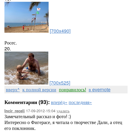
[700x490]
Росес.
20.
[700x525]
вверх^
к полной версии
понравилось!
в evernote
Комментарии (93):
вперёд»
последняя»
17-09-2012-15:04
удалить
Incir_receli
Замечательный рассказ и фото! :)
Интересно о Фигерасе, я читала о творчестве Дали, а отец
его поклонник.