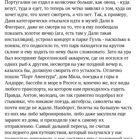
Португалии он ездил в колясочке больше, как овощ, - куда
везут, туда и едет, то теперь он четко заявлял о том, куда он
хочет идти, что хочет смотреть, а что нет. Так, к примеру,
Даня категорически отказался идти в музей Дали в
Фигерасе, даже не смотря на то, что я ему пообещала
показать золотое яичко (ага, есть там у Дали такая
инсталляция), устроил концерт в парке Гуэль - насколько я
поняла, его подкосило то, что парк находится на крутом
склоне и ему ходить по нему было сложновато. Зато на ура
был воспринят барселонский аквариум, где он носился от
одних рыб к другим, несмотря на уже поздний вечер и,
казалось бы, должную сморить его усталость. Отлично
пошли "Порт Авентура", дом Мила, поездка в горы в
Андорре, бассейн и море в Росесе и, конечно же, все виды
любого транспорта, на котором нам приходилось ездить.
Правда, Антон, молодец, он так грамотно подобрал все
стыковки, что никакие поезда, автобусы, самолеты мы
почти нигде не ждали. Наоборот, билеты на большую часть
из них мы либо забронировали, либо даже закупили еще
заранее из дома, и приходили уже к самому их
отправлению. Самый дальний переезд, не считая
последнего дня путешествия, который получился у нас
полностью дорожным, у нас составил три с половиной часа