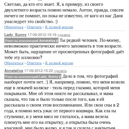
Светлан, да кто его знает. Я, к примеру, из своего
двухлетнего возраста помню немало. Антон, правда, совсем
ничего не помнит, но пока не известно, от кого из нас Даня
унаследует это свойство. :)
Обратиться
-
Ответить
-
К полной версии
17-09-2012-15:16
удалить
Lady_Sunny
Ты редкий человек. По-моему,
Ответ на комментарий Annataliya
#
невозможно практически ничего запомнить в том возрасте.
Может быть, ощущение от просмотренных фотографий даёт
тебе эту иллюзию?
Обратиться
-
Ответить
-
К полной версии
17-09-2012-15:22
удалить
Annataliya
Дело в том, что фотографий
Ответ на комментарий Lady_Sunny
#
наоборот почти нет. :) Я, например, помню, что меня возили
еще в лежачей коляске - тюль перед глазами, которой меня
покрывали. Мне об этом никто не рассказывал, и мама
сказала, что так и было только после того, как я ей
рассказала о своем этом воспоминании. Или свои сны в 2
года, я помню весь ужас от первого кошмара. Как ела на
стульчике, и у меня мясо не глоталось, а мама велела
плюнуть мне его на открытку, а открытка была очень
красивой, мне было жалко, и я так и сидела с накрытым