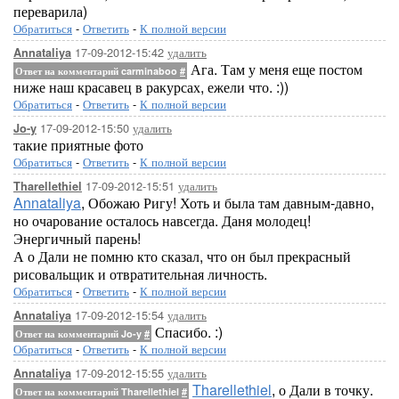
переварила)
Обратиться
-
Ответить
-
К полной версии
17-09-2012-15:42
удалить
Annataliya
Ага. Там у меня еще постом
Ответ на комментарий carminaboo
#
ниже наш красавец в ракурсах, ежели что. :))
Обратиться
-
Ответить
-
К полной версии
17-09-2012-15:50
удалить
Jo-y
такие приятные фото
Обратиться
-
Ответить
-
К полной версии
17-09-2012-15:51
удалить
Tharellethiel
Annataliya
, Обожаю Ригу! Хоть и была там давным-давно,
но очарование осталось навсегда. Даня молодец!
Энергичный парень!
А о Дали не помню кто сказал, что он был прекрасный
рисовальщик и отвратительная личность.
Обратиться
-
Ответить
-
К полной версии
17-09-2012-15:54
удалить
Annataliya
Спасибо. :)
Ответ на комментарий Jo-y
#
Обратиться
-
Ответить
-
К полной версии
17-09-2012-15:55
удалить
Annataliya
Tharellethiel
, о Дали в точку.
Ответ на комментарий Tharellethiel
#