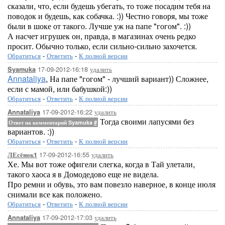
сказали, что, если будешь убегать, то тоже посадим тебя на
поводок и будешь, как собачка. :)) Честно говоря, мы тоже
были в шоке от такого. Лучше уж на папе "гогом". :))
А насчет игрушек он, правда, в магазинах очень редко
просит. Обычно только, если сильно-сильно захочется.
Обратиться
-
Ответить
-
К полной версии
17-09-2012-16:18
удалить
Syamuka
Annataliya
, На папе "гогом" - лучший вариант)) Сложнее,
если с мамой, или бабушкой:))
Обратиться
-
Ответить
-
К полной версии
17-09-2012-16:22
удалить
Annataliya
Тогда своими лапусями без
Ответ на комментарий Syamuka
#
вариантов. :))
Обратиться
-
Ответить
-
К полной версии
17-09-2012-16:55
удалить
ЛЕсёнок1
Хе. Мы вот тоже офигели слегка, когда в Тай улетали,
такого хаоса я в Домодедово еще не видела.
Про ремни и обувь, это вам повезло наверное, в конце июля
снимали все как положено.
Обратиться
-
Ответить
-
К полной версии
17-09-2012-17:03
удалить
Annataliya