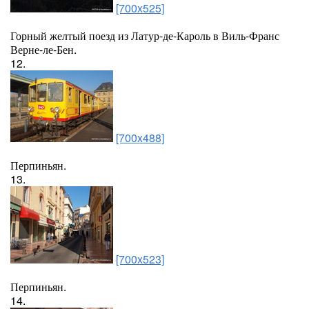
[700x525]
Горный желтый поезд из Латур-де-Кароль в Виль-Франс
Верне-ле-Бен.
12.
[700x488]
Перпиньян.
13.
[700x523]
Перпиньян.
14.