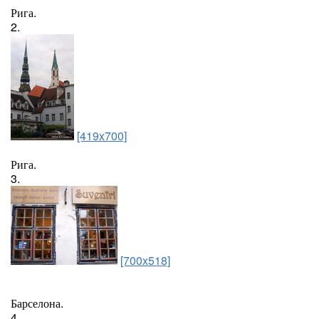
Рига.
2.
[419x700]
Рига.
3.
[700x518]
Барселона.
4.