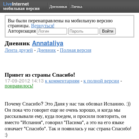
Live
Internet
Дневники
Личка
мобильная версия
Вы были перенаправлены на мобильную версию
страницы.
Вернуться!
Авторизация
Дневник
Annataliya
Лента друзей
-
Дневник
-
Полная версия
Привет из страны Спасибо!
17-09-2012 14:13
к комментариям
-
к полной версии
-
понравилось!
Почему Спасибо? Это Даня у нас так обозвал Испанию. :))
Он пока что говорит еще не очень хорошо, и когда мы
рассказывали ему, куда поедем, и просили повторить, он
вместо "Испания", говорил "Пасима", а это на его языке
означает "Спасибо". Так и появилась у нас страна Спасибо!
:)