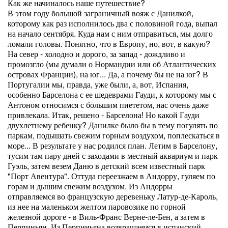
Как же начиналось наше путешествие?
В этом году большой заграничный вояж с Данилкой,
которому как раз исполнилось два с половиной года, выпал
на начало сентября. Куда нам с ним отправиться, мы долго
ломали головы. Понятно, что в Европу, но, вот, в какую?
На север - холодно и дорого, за запад - дождливо и
промозгло (мы думали о Нормандии или об Атлантических
островах Франции), на юг... Да, а почему бы не на юг? В
Португалии мы, правда, уже были, а, вот, Испания,
особенно Барселона с ее шедеврами Гауди, к которому мы с
Антоном относимся с большим пиететом, нас очень даже
привлекала. Итак, решено - Барселона! Но какой Гауди
двухлетнему ребенку? Данилке было бы в тему погулять по
паркам, подышать свежим горным воздухом, поплескаться в
море... В результате у нас родился план. Летим в Барселону,
тусим там пару дней с заходами в местный аквариум и парк
Гуэль, затем везем Даню в детский всем известный парк
"Порт Авентура". Оттуда переезжаем в Андорру, гуляем по
горам и дышим свежим воздухом. Из Андорры
отправляемся во французскую деревеньку Латур-де-Кароль,
из нее на маленьком желтом паровозике по горной
железной дороге - в Виль-Франс Верне-ле-Бен, а затем в
Перпиньян. Из Перпиньяна возвращаемся в испанский