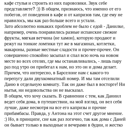
кафе стулья и строить из них паровозики. Звук себе
представляете? :)) В общем, признаюсь, что именно от его
побегов, от поведения в кафе и от капризов там, где ему не
нравилось, мы как раз больше всего и устали.
Зато абсолютно никаких проблем не было с едой - Данилке,
например, очень понравились разные испанские свежие
фрукты, мягкая ветчина (не хамон), которую продают и
режут на тонкие ломтики тут же в магазинах, котлетки,
макароны, разные местные сладости и прочее-прочее. Он
совершенно спокойно засыпал и спал всю ночь на новом
месте во всех отелях, где мы останавливались, - лишь пару
раз под утро он прибегал к нам, но это он и дома делает.
Причем, что интересно, в Барселоне нам с какого-то
перепугу дали двухкомнатный номер. И мы там отселили
Даню в отдельную комнату. Так он даже был в восторге! Ни
нытья, ни недовольства он не высказал.
В общем, что хочу сказать. В сравнении с тем, как Даниил
ведет себя дома, в путешествии, на мой взгляд, он вел себя
лучше, даже несмотря на все его капризы и прочие
прибамбасы. Правда, у Антона на этот счет другое мнение.
:) Но, в принципе, сие как раз логично, так как дома с Даней
он бывает только в выходные и вечерами в будни, и жестко