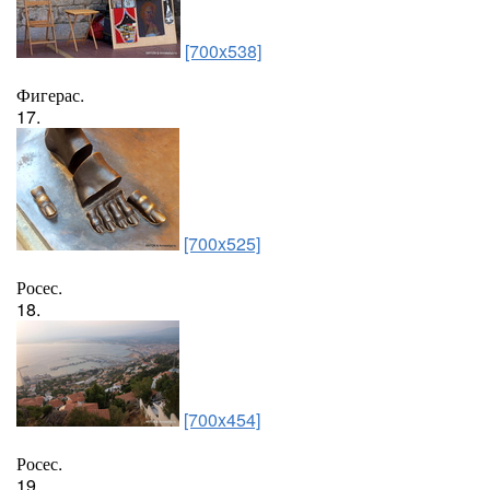
[700x538]
Фигерас.
17.
[700x525]
Росес.
18.
[700x454]
Росес.
19.