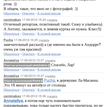
ртом. :))
В общем, такое, что явно не с фотографий. :))
Обратиться
-
Ответить
-
К полной версии
17-09-2012-15:24
удалить
carminaboo
Отличный репортаж, позитивный такой. Сижу и улыбаюсь).
А Антону, оказывается, и зимняя куртка не нужна. Класс!))
Обратиться
-
Ответить
-
К полной версии
17-09-2012-15:25
удалить
Pucha
замечательный рассказ)) а где именно вы были в Андорре?
очень уж там красиво))
Обратиться
-
Ответить
-
К полной версии
17-09-2012-15:27
удалить
Annataliya
Спасибо, Лар!
Ответ на комментарий carminaboo
#
Обратиться
-
Ответить
-
К полной версии
17-09-2012-15:27
удалить
Annataliya
Pucha
, в деревушке Ла-Масанна.
Ответ на комментарий Pucha
#
Это 15 минут на автобусе от столицы.
Обратиться
-
Ответить
-
К полной версии
17-09-2012-15:36
удалить
carminaboo
Annataliya
, я потом еще чуть повнимательнее
поразжевываю, пока только наспех быстро прочитала, но не