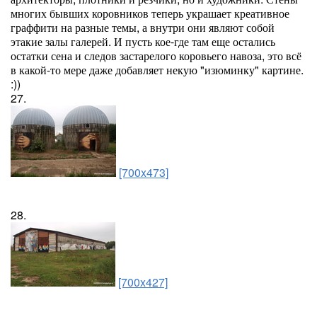
многих бывших коровников теперь украшает креативное
граффити на разные темы, а внутри они являют собой
этакие залы галерей. И пусть кое-где там еще остались
остатки сена и следов застарелого коровьего навоза, это всё
в какой-то мере даже добавляет некую "изюминку" картине.
:))
27.
[700x473]
28.
[700x427]