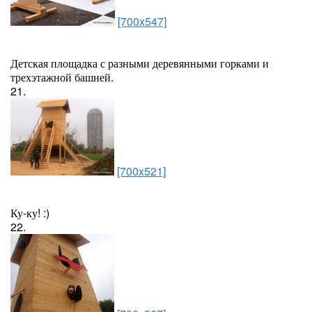
[700x547]
Детская площадка с разными деревянными горками и
трехэтажной башней.
21.
[700x521]
Ку-ку! :)
22.