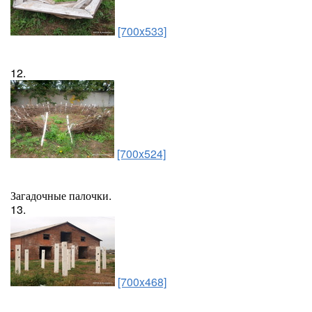
[700x533]
12.
[700x524]
Загадочные палочки.
13.
[700x468]