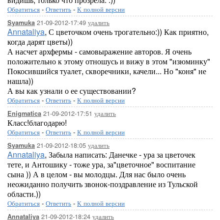
Обратиться
-
Ответить
-
К полной версии
21-09-2012-17:49
удалить
Syamuka
Annataliya
, С цветочком очень трогательно:)) Как приятно,
когда дарят цветы))
А насчет архфермы - самовыражение авторов. Я очень
положительно к этому отношусь и вижу в этом "изюминку"
Покосившийся туалет, скворечники, качели... Но "коня" не
нашла))
А вы как узнали о ее существовании?
Обратиться
-
Ответить
-
К полной версии
21-09-2012-17:51
удалить
Enigmatica
Класс!благодарю!
Обратиться
-
Ответить
-
К полной версии
21-09-2012-18:05
удалить
Syamuka
Annataliya
, Забыла написать: Данечке - ура за цветочек
тете, и Антошику - тоже ура, за"цветочное" воспитание
сына )) А в целом - вы молодцы. Для нас было очень
неожиданно получить звонок-поздравление из Тульской
области.))
Обратиться
-
Ответить
-
К полной версии
21-09-2012-18:24
удалить
Annataliya