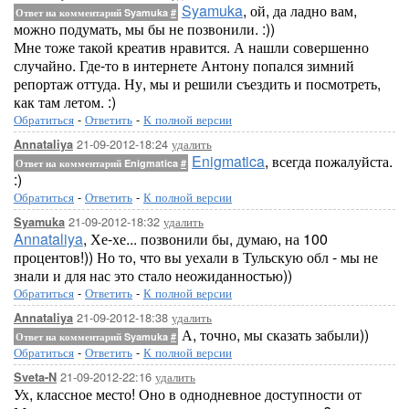
Syamuka
, ой, да ладно вам,
Ответ на комментарий Syamuka
#
можно подумать, мы бы не позвонили. :))
Мне тоже такой креатив нравится. А нашли совершенно
случайно. Где-то в интернете Антону попался зимний
репортаж оттуда. Ну, мы и решили съездить и посмотреть,
как там летом. :)
Обратиться
-
Ответить
-
К полной версии
21-09-2012-18:24
удалить
Annataliya
Enigmatica
, всегда пожалуйста.
Ответ на комментарий Enigmatica
#
:)
Обратиться
-
Ответить
-
К полной версии
21-09-2012-18:32
удалить
Syamuka
Annataliya
, Хе-хе... позвонили бы, думаю, на 100
процентов!)) Но то, что вы уехали в Тульскую обл - мы не
знали и для нас это стало неожиданностью))
Обратиться
-
Ответить
-
К полной версии
21-09-2012-18:38
удалить
Annataliya
А, точно, мы сказать забыли))
Ответ на комментарий Syamuka
#
Обратиться
-
Ответить
-
К полной версии
21-09-2012-22:16
удалить
Sveta-N
Ух, классное место! Оно в однодневное доступности от