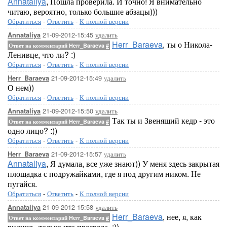
Annataliya
, Пошла проверила. И точно! Я внимательно
читаю, вероятно, только большие абзацы)))
Обратиться
-
Ответить
-
К полной версии
21-09-2012-15:45
удалить
Annataliya
Herr_Baraeva
, ты о Никола-
Ответ на комментарий Herr_Baraeva
#
Ленивце, что ли? :)
Обратиться
-
Ответить
-
К полной версии
21-09-2012-15:49
удалить
Herr_Baraeva
О нем))
Обратиться
-
Ответить
-
К полной версии
21-09-2012-15:50
удалить
Annataliya
Так ты и Звенящий кедр - это
Ответ на комментарий Herr_Baraeva
#
одно лицо? :))
Обратиться
-
Ответить
-
К полной версии
21-09-2012-15:57
удалить
Herr_Baraeva
Annataliya
, Я думала, все уже знают)) У меня здесь закрытая
площадка с подружайками, где я под другим ником. Не
пугайся.
Обратиться
-
Ответить
-
К полной версии
21-09-2012-15:58
удалить
Annataliya
Herr_Baraeva
, нее, я, как
Ответ на комментарий Herr_Baraeva
#
видишь, только что прозрела. :))