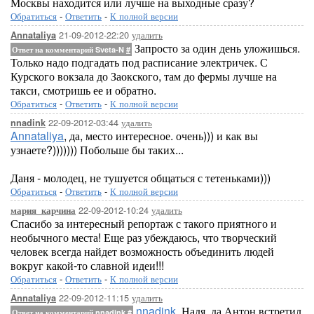
Москвы находится или лучше на выходные сразу?
Обратиться
-
Ответить
-
К полной версии
21-09-2012-22:20
удалить
Annataliya
Запросто за один день уложишься.
Ответ на комментарий Sveta-N
#
Только надо подгадать под расписание электричек. С
Курского вокзала до Заокского, там до фермы лучше на
такси, смотришь ее и обратно.
Обратиться
-
Ответить
-
К полной версии
22-09-2012-03:44
удалить
nnadink
Annataliya
, да, место интересное. очень))) и как вы
узнаете?))))))) Побольше бы таких...
Даня - молодец, не тушуется общаться с тетеньками)))
Обратиться
-
Ответить
-
К полной версии
22-09-2012-10:24
удалить
мария_карчина
Спасибо за интересный репортаж с такого приятного и
необычного места! Еще раз убеждаюсь, что творческий
человек всегда найдет возможность объединить людей
вокруг какой-то славной идеи!!!
Обратиться
-
Ответить
-
К полной версии
22-09-2012-11:15
удалить
Annataliya
nnadink
, Надя, да Антон встретил
Ответ на комментарий nnadink
#