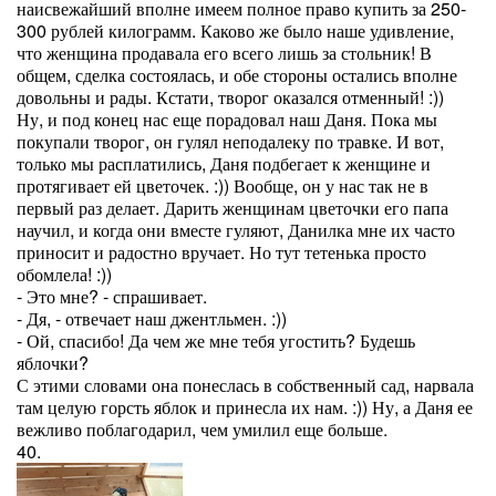
наисвежайший вполне имеем полное право купить за 250-
300 рублей килограмм. Каково же было наше удивление,
что женщина продавала его всего лишь за стольник! В
общем, сделка состоялась, и обе стороны остались вполне
довольны и рады. Кстати, творог оказался отменный! :))
Ну, и под конец нас еще порадовал наш Даня. Пока мы
покупали творог, он гулял неподалеку по травке. И вот,
только мы расплатились, Даня подбегает к женщине и
протягивает ей цветочек. :)) Вообще, он у нас так не в
первый раз делает. Дарить женщинам цветочки его папа
научил, и когда они вместе гуляют, Данилка мне их часто
приносит и радостно вручает. Но тут тетенька просто
обомлела! :))
- Это мне? - спрашивает.
- Дя, - отвечает наш джентльмен. :))
- Ой, спасибо! Да чем же мне тебя угостить? Будешь
яблочки?
С этими словами она понеслась в собственный сад, нарвала
там целую горсть яблок и принесла их нам. :)) Ну, а Даня ее
вежливо поблагодарил, чем умилил еще больше.
40.