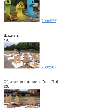
[700x577]
Шахматы.
19.
[700x507]
Обратите внимание на "коня"! :))
20.