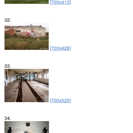
[700x413]
32.
[700x428]
33.
[700x525]
34.