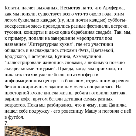
Кстати, насчет выходных. Несмотря на то, что Архферма,
как мы поняли, существует всего что-то около года, этим
летом буквально каждые (ну, или почти каждые) субботы-
воскресенья здесь проводились разные фестивали, встречи,
тусовки, концерты и даже одна барабанная свадьба. Так, мы,
к примеру, попали на завершение мероприятия под
названием "Литературная кухня", где его участники
общались и наслаждались стихами Фета, Цветаевой,
Бродского, Пастернака, Бунина, Ахмадулиной,
"иллюстрировали живопись словами, а любимую поэзию
акварельными этюдами". Правда, когда мы приехали, то
никаких стихов уже не было, но атмосфера в
информационном центре - в большом, отделанном деревом
бетонно-кирпичным здании нам очень понравилась. На
просторной кухне кипела жизнь, ребята готовили завтрак,
варили кофе, кругом бегали детишки самых разных
возрастов. Пока мы разбирались, что к чему, наш Данилка
нашел себе подружку - его ровесницу Машу и погонял с ней
в футбол.
7.