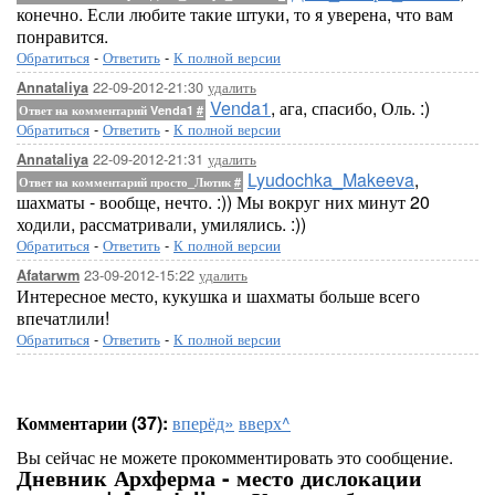
конечно. Если любите такие штуки, то я уверена, что вам
понравится.
Обратиться
-
Ответить
-
К полной версии
22-09-2012-21:30
удалить
Annataliya
Venda1
, ага, спасибо, Оль. :)
Ответ на комментарий Venda1
#
Обратиться
-
Ответить
-
К полной версии
22-09-2012-21:31
удалить
Annataliya
Lyudochka_Makeeva
,
Ответ на комментарий просто_Лютик
#
шахматы - вообще, нечто. :)) Мы вокруг них минут 20
ходили, рассматривали, умилялись. :))
Обратиться
-
Ответить
-
К полной версии
23-09-2012-15:22
удалить
Afatarwm
Интересное место, кукушка и шахматы больше всего
впечатлили!
Обратиться
-
Ответить
-
К полной версии
Комментарии (37):
вперёд»
вверх^
Вы сейчас не можете прокомментировать это сообщение.
Дневник Архферма - место дислокации