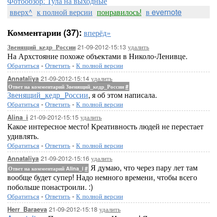
Фотообзор: Тула на выходные
вверх^
к полной версии
понравилось!
в evernote
Комментарии (37):
вперёд»
21-09-2012-15:13
удалить
Звенящий_кедр_России
На Архстояние похоже объектами в Николо-Ленивце.
Обратиться
-
Ответить
-
К полной версии
21-09-2012-15:14
удалить
Annataliya
Ответ на комментарий Звенящий_кедр_России
#
Звенящий_кедр_России
, я об этом написала.
Обратиться
-
Ответить
-
К полной версии
21-09-2012-15:15
удалить
Alina_i
Какое интересное место! Креативность людей не перестает
удивлять.
Обратиться
-
Ответить
-
К полной версии
21-09-2012-15:16
удалить
Annataliya
Я думаю, что через пару лет там
Ответ на комментарий Alina_i
#
вообще будет супер! Надо немного времени, чтобы всего
побольше понастроили. :)
Обратиться
-
Ответить
-
К полной версии
21-09-2012-15:18
удалить
Herr_Baraeva