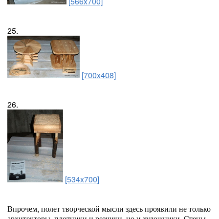
[566x700]
25.
[700x408]
26.
[534x700]
Впрочем, полет творческой мысли здесь проявили не только
архитекторы, плотники и резчики, но и художники. Стены