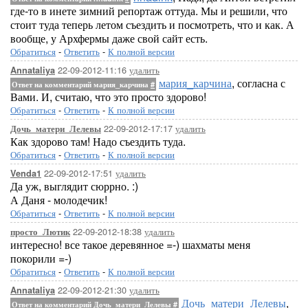
где-то в инете зимний репортаж оттуда. Мы и решили, что
стоит туда теперь летом съездить и посмотреть, что и как. А
вообще, у Архфермы даже свой сайт есть.
Обратиться
-
Ответить
-
К полной версии
22-09-2012-11:16
удалить
Annataliya
мария_карчина
, согласна с
Ответ на комментарий мария_карчина
#
Вами. И, считаю, что это просто здорово!
Обратиться
-
Ответить
-
К полной версии
22-09-2012-17:17
удалить
Дочь_матери_Лелевы
Как здорово там! Надо съездить туда.
Обратиться
-
Ответить
-
К полной версии
22-09-2012-17:51
удалить
Venda1
Да уж, выглядит сюррно. :)
А Даня - молодечик!
Обратиться
-
Ответить
-
К полной версии
22-09-2012-18:38
удалить
просто_Лютик
интересно! все такое деревянное =-) шахматы меня
покорили =-)
Обратиться
-
Ответить
-
К полной версии
22-09-2012-21:30
удалить
Annataliya
Дочь_матери_Лелевы
,
Ответ на комментарий Дочь_матери_Лелевы
#