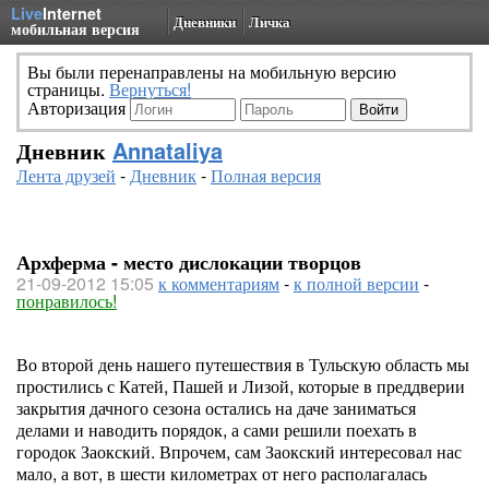
Live
Internet
Дневники
Личка
мобильная версия
Вы были перенаправлены на мобильную версию
страницы.
Вернуться!
Авторизация
Дневник
Annataliya
Лента друзей
-
Дневник
-
Полная версия
Архферма - место дислокации творцов
21-09-2012 15:05
к комментариям
-
к полной версии
-
понравилось!
Во второй день нашего путешествия в Тульскую область мы
простились с Катей, Пашей и Лизой, которые в преддверии
закрытия дачного сезона остались на даче заниматься
делами и наводить порядок, а сами решили поехать в
городок Заокский. Впрочем, сам Заокский интересовал нас
мало, а вот, в шести километрах от него располагалась