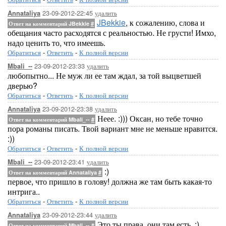
23-09-2012-22:45
удалить
Annataliya
JBekkie
, к сожалению, слова и
Ответ на комментарий JBekkie
#
обещания часто расходятся с реальностью. Не грусти! Имхо,
надо ценить то, что имеешь.
Обратиться
-
Ответить
-
К полной версии
23-09-2012-23:33
удалить
Mbali_--
любопытно... Не муж ли ее там ждал, за той выцветшей
дверью?
Обратиться
-
Ответить
-
К полной версии
23-09-2012-23:38
удалить
Annataliya
Неее. :))) Оксан, но тебе точно
Ответ на комментарий Mbali_--
#
пора романы писать. Твой вариант мне не меньше нравится.
:))
Обратиться
-
Ответить
-
К полной версии
23-09-2012-23:41
удалить
Mbali_--
:)
Ответ на комментарий Annataliya
#
первое, что пришло в голову! должна же там быть какая-то
интрига..
Обратиться
-
Ответить
-
К полной версии
23-09-2012-23:44
удалить
Annataliya
Это ты права, они там есть. :)
Ответ на комментарий Mbali_--
#