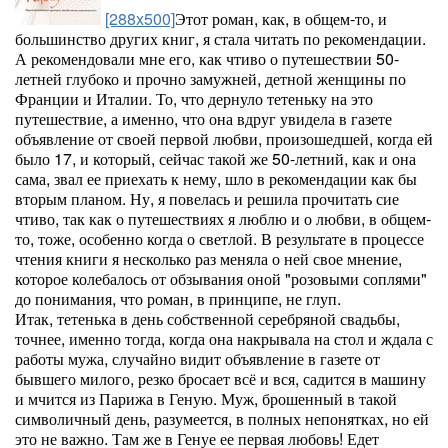
[288x500]
Этот роман, как, в общем-то, и
большинство других книг, я стала читать по рекомендации.
А рекомендовали мне его, как чтиво о путешествии 50-
летней глубоко и прочно замужней, детной женщины по
Франции и Италии. То, что дернуло тетеньку на это
путешествие, а именно, что она вдруг увидела в газете
объявление от своей первой любви, произошедшей, когда ей
было 17, и который, сейчас такой же 50-летний, как и она
сама, звал ее приехать к нему, шло в рекомендации как бы
вторым планом. Ну, я повелась и решила прочитать сие
чтиво, так как о путешествиях я люблю и о любви, в общем-
то, тоже, особенно когда о светлой. В результате в процессе
чтения книги я несколько раз меняла о ней свое мнение,
которое колебалось от обзывания оной "розовыми соплями"
до понимания, что роман, в принципе, не глуп.
Итак, тетенька в день собственной серебряной свадьбы,
точнее, именно тогда, когда она накрывала на стол и ждала с
работы мужа, случайно видит объявление в газете от
бывшего милого, резко бросает всё и вся, садится в машину
и мчится из Парижа в Геную. Муж, брошенный в такой
символичный день, разумеется, в полных непонятках, но ей
это не важно. Там же в Генуе ее первая любовь! Едет