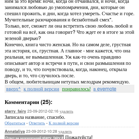
ним за это время: ночи, когда он отчаивался, и ночи, когда
занимался любовью до умопомрачения, дни, которые он
спешил прожить, и дни, когда хотел умереть. Счастье и горе.
Мучительные разочарования и беззаботный смех".
Только, вот, сможет ли она встретить свою любовь любой и
готовой на всё, как она говорит? Что ждет ее в итоге за этой
зеленой дверью?
Конечно, книга чисто женская. Но на самом деле, грустная
эта история, ох, грустная. А главное - мне кажется, что она
реальная, не вымышленная. Уж как-то очень правдиво
описывает автор и встречи в пути, и свои размышления по
поводу, и то, что почувствовала, когда, наконец, открыла
дверь, и то, что случилось после.
В общем, любительницам нетупых мелодрам рекомендую.
вверх^
к полной версии
понравилось!
в evernote
Комментарии (25):
23-09-2012-02:16
удалить
starry_fairy
Записала название, спасибо.
Обратиться
-
Ответить
-
К полной версии
23-09-2012-10:28
удалить
Annataliya
Пожалуйста!
Ответ на комментарий starry_fairy
#