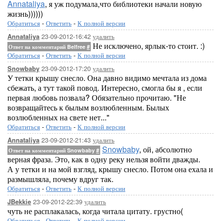
Annataliya
, я уж подумала,что библиотеки начали новую
жизнь))))))
Обратиться
-
Ответить
-
К полной версии
23-09-2012-16:42
удалить
Annataliya
Не исключено, ярлык-то стоит. :)
Ответ на комментарий Belfree
#
Обратиться
-
Ответить
-
К полной версии
23-09-2012-17:20
удалить
Snowbaby
У тетки крышу снесло. Она давно видимо мечтала из дома
сбежать, а тут такой повод. Интересно, смогла бы я , если
первая любовь позвала? Обязательно прочитаю. "Не
возвращайтесь к былым возлюбленным. Былых
возлюбленных на свете нет..."
Обратиться
-
Ответить
-
К полной версии
23-09-2012-21:43
удалить
Annataliya
Snowbaby
, ой, абсолютно
Ответ на комментарий Snowbaby
#
верная фраза. Это, как в одну реку нельзя войти дважды.
А у тетки и на мой взгляд, крышу снесло. Потом она ехала и
размышляла, почему вдруг так.
Обратиться
-
Ответить
-
К полной версии
23-09-2012-22:39
удалить
JBekkie
чуть не расплакалась, когда читала цитату. грустно(
Обратиться
-
Ответить
-
К полной версии