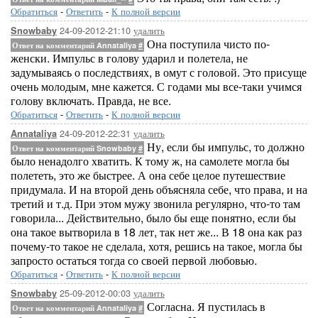
Обратиться
-
Ответить
-
К полной версии
24-09-2012-21:10
удалить
Snowbaby
Она поступила чисто по-
Ответ на комментарий Annataliya
#
женски. Импульс в голову ударил и полетела, не
задумываясь о последствиях, в омут с головой. Это присуще
очень молодым, мне кажется. С годами мы все-таки учимся
голову включать. Правда, не все.
Обратиться
-
Ответить
-
К полной версии
24-09-2012-22:31
удалить
Annataliya
Ну, если бы импульс, то должно
Ответ на комментарий Snowbaby
#
было ненадолго хватить. К тому ж, на самолете могла бы
полететь, это же быстрее. А она себе целое путешествие
придумала. И на второй день объясняла себе, что права, и на
третий и т.д. При этом мужу звонила регулярно, что-то там
говорила... Действительно, было бы еще понятно, если бы
она такое вытворила в 18 лет, так нет же... В 18 она как раз
почему-то такое не сделала, хотя, решись на такое, могла бы
запросто остаться тогда со своей первой любовью.
Обратиться
-
Ответить
-
К полной версии
25-09-2012-00:03
удалить
Snowbaby
Согласна. Я пустилась в
Ответ на комментарий Annataliya
#