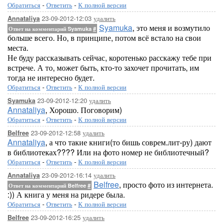
Обратиться
-
Ответить
-
К полной версии
23-09-2012-12:03
удалить
Annataliya
Syamuka
, это меня и возмутило
Ответ на комментарий Syamuka
#
больше всего. Но, в принципе, потом всё встало на свои
места.
Не буду рассказывать сейчас, коротенько расскажу тебе при
встрече. А то, может быть, кто-то захочет прочитать, им
тогда не интересно будет.
Обратиться
-
Ответить
-
К полной версии
23-09-2012-12:20
удалить
Syamuka
Annataliya
, Хорошо. Поговорим)
Обратиться
-
Ответить
-
К полной версии
23-09-2012-12:58
удалить
Belfree
Annataliya
, а что такие книги(то бишь соврем.лит-ру) дают
в библиотеках???? Или на фото номер не библиотечный?
Обратиться
-
Ответить
-
К полной версии
23-09-2012-16:14
удалить
Annataliya
Belfree
, просто фото из интернета.
Ответ на комментарий Belfree
#
:)) А книга у меня на ридере была.
Обратиться
-
Ответить
-
К полной версии
23-09-2012-16:25
удалить
Belfree