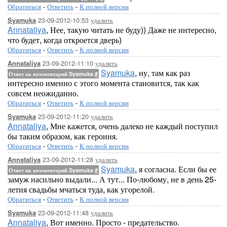
Обратиться
-
Ответить
-
К полной версии
23-09-2012-10:53
удалить
Syamuka
Annataliya
, Нее, такую читать не буду)) Даже не интересно,
что будет, когда откроется дверь)
Обратиться
-
Ответить
-
К полной версии
23-09-2012-11:10
удалить
Annataliya
Syamuka
, ну, там как раз
Ответ на комментарий Syamuka
#
интересно именно с этого момента становится, так как
совсем неожиданно.
Обратиться
-
Ответить
-
К полной версии
23-09-2012-11:20
удалить
Syamuka
Annataliya
, Мне кажется, очень далеко не каждый поступил
бы таким образом, как героиня.
Обратиться
-
Ответить
-
К полной версии
23-09-2012-11:28
удалить
Annataliya
Syamuka
, я согласна. Если бы ее
Ответ на комментарий Syamuka
#
замуж насильно выдали... А тут... По-любому, не в день 25-
летия свадьбы мчаться туда, как угорелой.
Обратиться
-
Ответить
-
К полной версии
23-09-2012-11:48
удалить
Syamuka
Annataliya
, Вот именно. Просто - предательство.