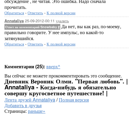
обсуждение , не читая. Это ошибка. Надо сначала
прочитать.
Обратиться
-
Ответить
-
К полной версии
25-09-2012-00:11
удалить
Annataliya
Да нет, вы как раз, по-моему,
Ответ на комментарий Snowbaby
#
правильно говорите. У нее импульс, но какой-то
затянувшийся.
Обратиться
-
Ответить
-
К полной версии
Комментарии (25):
вверх^
Вы сейчас не можете прокомментировать это сообщение.
Дневник Вероник Олми. "Первая любовь". |
Annataliya - Когда-нибудь я обязательно
совершу кругосветное путешествие! |
Лента друзей Annataliya
/
Полная версия
Добавить в друзья
Страницы:
раньше»