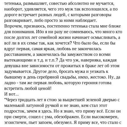
тетенька, размышляет, совестью абсолютно не мучается,
наоборот, удивляется, чего это муж так всполошился, а по
дороге встречает разных людей, с которыми разговоры
разговаривает, либо просто за ними наблюдает.
Впрочем, признаюсь, постепенно тетенька стала мне ближе
для понимания. Ибо я ни разу не сомневаюсь, что много кто
после долгих лет семейной жизни начинает осмысливать, а
всё ли в их семье так, как хочется? Что было бы, если бы
вдруг первая, самая яркая, любовь не закончилась
расставанием, а закончилась бы замужеством со всеми
вытекающими и т.д. и т.п.? Да что уж, наверняка, каждая
девушка вне зависимости от прожитых в браке лет об этом
задумывается. Другое дело, бросать мужа и уезжать к
бывшему в день серебряной свадьбы, имхо, жестоко. Ну, да
ладно - там же первая любовь, которую героиня готова
встретить любой ценой!
И вот...
"Через тридцать лет я стою за выцветшей зеленой дверью с
маленькой латунной ручкой и не знаю, кем стал этот
подросток, зачем я здесь. Но я знаю, что приму всё. Если он
при смерти, сошел с ума, обезображен. Если высокомерен,
эгоистичен, пьет запоем, обезумел. Я приму все, что стало с