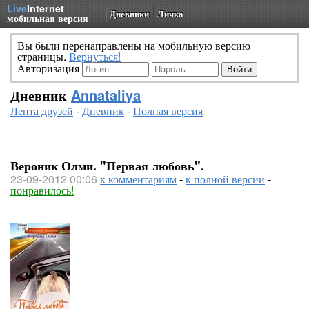
Live
Internet
Дневники
Личка
мобильная версия
Вы были перенаправлены на мобильную версию
страницы.
Вернуться!
Авторизация
Дневник
Annataliya
Лента друзей
-
Дневник
-
Полная версия
Вероник Олми. "Первая любовь".
23-09-2012 00:06
к комментариям
-
к полной версии
-
понравилось!