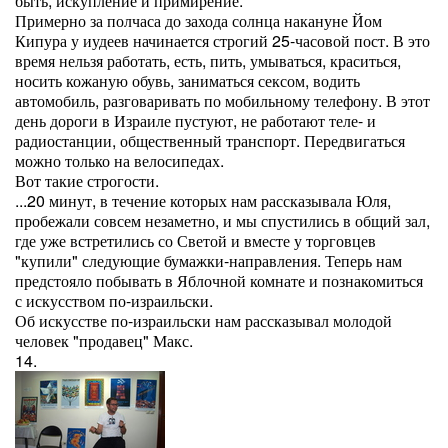
быть, искупление и примирение.
Примерно за полчаса до захода солнца накануне Йом
Кипура у иудеев начинается строгий 25-часовой пост. В это
время нельзя работать, есть, пить, умываться, краситься,
носить кожаную обувь, заниматься сексом, водить
автомобиль, разговаривать по мобильному телефону. В этот
день дороги в Израиле пустуют, не работают теле- и
радиостанции, общественный транспорт. Передвигаться
можно только на велосипедах.
Вот такие строгости.
...20 минут, в течение которых нам рассказывала Юля,
пробежали совсем незаметно, и мы спустились в общий зал,
где уже встретились со Светой и вместе у торговцев
"купили" следующие бумажки-направления. Теперь нам
предстояло побывать в Яблочной комнате и познакомиться
с искусством по-израильски.
Об искусстве по-израильски нам рассказывал молодой
человек "продавец" Макс.
14.