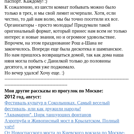
паспорт. Каждому! :)
К сожалению, из шести комнат побывать можно было
только в трех, и мы свой лимит исчерпали. Хотя, если
честно, то дай нам волю, мы бы точно посетили их все.
Организаторы - просто молодцы! Придумали такой
оригинальный формат, который принес нам всем не только
интерес и новые знания, но и огромное удовольствие.
Впрочем, на этом празднование Рош а-Шана не
закончилось. Впереди еще была дискотека и шампанское.
Но нам пришлось возвращаться домой, так как дома наша
няня могла побыть с Данилкой только до половины
десятого, и время уже поджимало.
Но вечер удался! Хочу еще. :)
-----------------------------------------------------------------------------------
------------------------------------------
Мои другие рассказы из прогулок по Москве:
2012 год, август:
Фестиваль культур в Сокольниках. Самый веселый
фестиваль, или как дружили народы!
"Аквамарин". Цирк танцующих фонтанов
Аэротруба и Живописный мост в Крылатском. Полный
улёт!
От Новоспасского моста до Киевского вокзала по Москве-