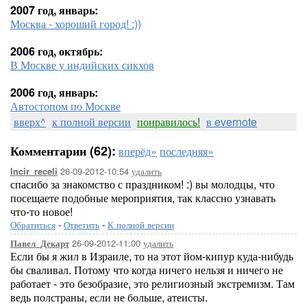
2007 год, январь:
Москва - хороший город! :))
2006 год, октябрь:
В Москве у индийских сикхов
2006 год, январь:
Автостопом по Москве
вверх^
к полной версии
понравилось!
в evernote
Комментарии (62):
вперёд»
последняя»
26-09-2012-10:54
удалить
Incir_receli
спасибо за знакомство с праздником! :) вы молодцы, что
посещаете подобные мероприятия, так классно узнавать
что-то новое!
Обратиться
-
Ответить
-
К полной версии
26-09-2012-11:00
удалить
Павел_Декарт
Если бы я жил в Израиле, то на этот йом-кипур куда-нибудь
бы сваливал. Потому что когда ничего нельзя и ничего не
работает - это безобразие, это религиозный экстремизм. Там
ведь полстраны, если не больше, атеисты.