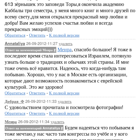
613 зёрнышек это заповеди Торы,я окончила академию
Каббалы три семестра, у меня много книг и много друзей по
всему свету,для меня открылся прекрасный мир любви и
добра! Вам желаю успехов счастья любви и всегда
прекрасных эмоций)))
Обратиться
-
Ответить
-
К полной версии
26-09-2012-11:27
удалить
Annataliya
Меира
, спасибо большое! Я тоже в
Ответ на комментарий Меира
#
последнее время стала интересоваться Израилем, потянуло
узнать больше о традициях и обычаях этой страны. И мне
тоже очень всё нравится. Надеюсь, что когда-нибудь там
побываю. Хорошо, что у нас в Москве есть организации,
которые дают возможность познакомиться с еврейской
культурой. Это же здорово!
Обратиться
-
Ответить
-
К полной версии
26-09-2012-11:33
удалить
Добрая_Ф
С удовольствием прочитала и посмотрела фотографии!
Обратиться
-
Ответить
-
К полной версии
26-09-2012-11:34
удалить
Меира
Будем надеяться что побываем я
Ответ на комментарий Annataliya
#
тоже мечтаю,у нас часто там конгрессы по учёбе и у кого
нет средств помогают средствами для поездки,конечно