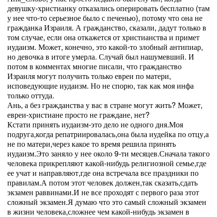
девушку-христианку отказались оперировать бесплатно (там
у нее что-то серьезное было с печенью), потому что она не
гражданка Израиля. А гражданство, сказали, дадут только в
том случае, если она откажется от христианства и примет
иудаизм. Может, конечно, это какой-то злобный антипиар,
но девочка в итоге умерла. Случай был нашумевший. И
потом в комментах многие писали, что гражданство
Израиля могут получить только евреи по матери,
исповедующие иудаизм. Но не спорю, так как моя инфа
только оттуда.
Ань, а без гражданства у вас в стране могут жить? Может,
евреи-христиане просто не граждане, нет?
Кстати принять иудаизм-это дело не одного дня.Моя
подруга,когда репатриировалась,она была иудейка по отцу,а
не по матери,через какое то время решила принять
иудаизм.Это заняло у нее около 9-ти месяцев.Сначала такого
человека прикрепляют какой-нибудь религиозной семье,где
ее учат и направляют,где она встречала все праздники по
правилам.А потом этот человек должен,так сказать,сдать
экзамен раввинами.И не все проходят с первого раза этот
сложный экзамен.Я думаю что это самый сложный экзамен
в жизни человека,сложнее чем какой-нибудь экзамен в