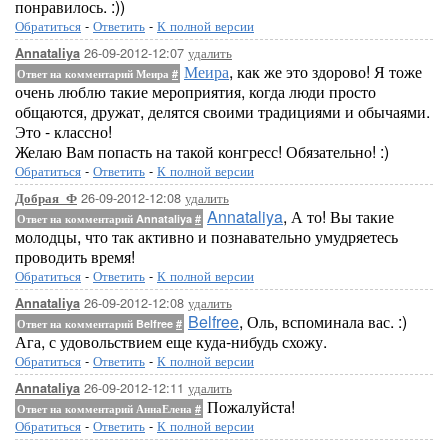
понравилось. :))
Обратиться
-
Ответить
-
К полной версии
26-09-2012-12:07
удалить
Annataliya
Меира
, как же это здорово! Я тоже
Ответ на комментарий Меира
#
очень люблю такие мероприятия, когда люди просто
общаются, дружат, делятся своими традициями и обычаями.
Это - классно!
Желаю Вам попасть на такой конгресс! Обязательно! :)
Обратиться
-
Ответить
-
К полной версии
26-09-2012-12:08
удалить
Добрая_Ф
Annataliya
, А то! Вы такие
Ответ на комментарий Annataliya
#
молодцы, что так активно и познавательно умудряетесь
проводить время!
Обратиться
-
Ответить
-
К полной версии
26-09-2012-12:08
удалить
Annataliya
Belfree
, Оль, вспоминала вас. :)
Ответ на комментарий Belfree
#
Ага, с удовольствием еще куда-нибудь схожу.
Обратиться
-
Ответить
-
К полной версии
26-09-2012-12:11
удалить
Annataliya
Пожалуйста!
Ответ на комментарий АннаЕлена
#
Обратиться
-
Ответить
-
К полной версии