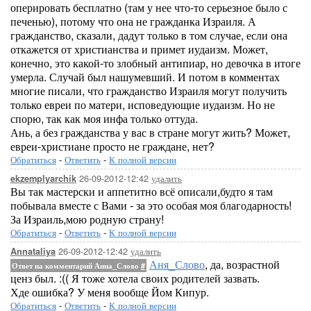
оперировать бесплатно (там у нее что-то серьезное было с
печенью), потому что она не гражданка Израиля. А
гражданство, сказали, дадут только в том случае, если она
откажется от христианства и примет иудаизм. Может,
конечно, это какой-то злобный антипиар, но девочка в итоге
умерла. Случай был нашумевший. И потом в комментах
многие писали, что гражданство Израиля могут получить
только евреи по матери, исповедующие иудаизм. Но не
спорю, так как моя инфа только оттуда.
Ань, а без гражданства у вас в стране могут жить? Может,
евреи-христиане просто не граждане, нет?
Обратиться
-
Ответить
-
К полной версии
26-09-2012-12:42
удалить
ekzemplyarchik
Вы так мастерски и аппетитно всё описали,будто я там
побывала вместе с Вами - за это особая моя благодарность!
За Израиль,мою родную страну!
Обратиться
-
Ответить
-
К полной версии
26-09-2012-12:42
удалить
Annataliya
Аня_Слово
, да, возрастной
Ответ на комментарий Анна_Слово
#
ценз был. :(( Я тоже хотела своих родителей зазвать.
Хде ошибка? У меня вообще Йом Кипур.
Обратиться
-
Ответить
-
К полной версии