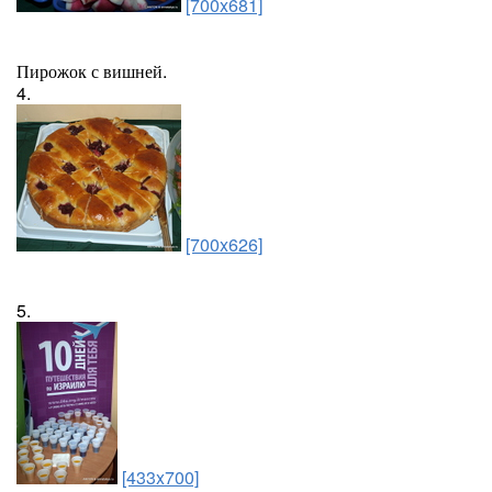
[700x681]
Пирожок с вишней.
4.
[700x626]
5.
[433x700]