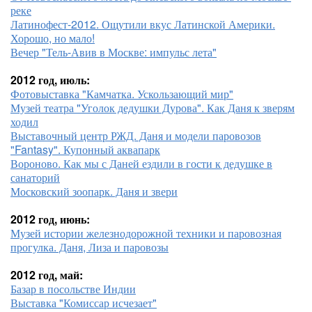
реке
Латинофест-2012. Ощутили вкус Латинской Америки.
Хорошо, но мало!
Вечер "Тель-Авив в Москве: импульс лета"
2012 год, июль:
Фотовыставка "Камчатка. Ускользающий мир"
Музей театра "Уголок дедушки Дурова". Как Даня к зверям
ходил
Выставочный центр РЖД. Даня и модели паровозов
"Fantasy". Купонный аквапарк
Вороново. Как мы с Даней ездили в гости к дедушке в
санаторий
Московский зоопарк. Даня и звери
2012 год, июнь:
Музей истории железнодорожной техники и паровозная
прогулка. Даня, Лиза и паровозы
2012 год, май:
Базар в посольстве Индии
Выставка "Комиссар исчезает"