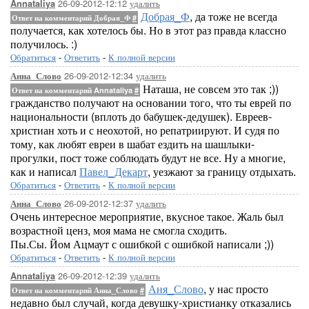
26-09-2012-12:12
удалить
Annataliya
Добрая_Ф
, да тоже не всегда
Ответ на комментарий Добрая_Ф
#
получается, как хотелось бы. Но в этот раз правда классно
получилось. :)
Обратиться
-
Ответить
-
К полной версии
26-09-2012-12:34
удалить
Анна_Слово
Наташа, не совсем это так ;))
Ответ на комментарий Annataliya
#
гражданство получают на основании того, что ты еврей по
национальности (вплоть до бабушек-дедушек). Евреев-
христиан хоть и с неохотой, но репатриируют. И судя по
тому, как любят евреи в шабат ездить на шашлыки-
прогулки, пост тоже соблюдать будут не все. Ну а многие,
как и написал
Павел_Декарт
, уезжают за границу отдыхать.
Обратиться
-
Ответить
-
К полной версии
26-09-2012-12:37
удалить
Анна_Слово
Очень интересное мероприятие, вкусное такое. Жаль был
возрастной ценз, моя мама не смогла сходить.
Пы.Сы. Йом Ацмаут с ошибкой с ошибкой написали ;))
Обратиться
-
Ответить
-
К полной версии
26-09-2012-12:39
удалить
Annataliya
Аня_Слово
, у нас просто
Ответ на комментарий Анна_Слово
#
недавно был случай, когда девушку-христианку отказались