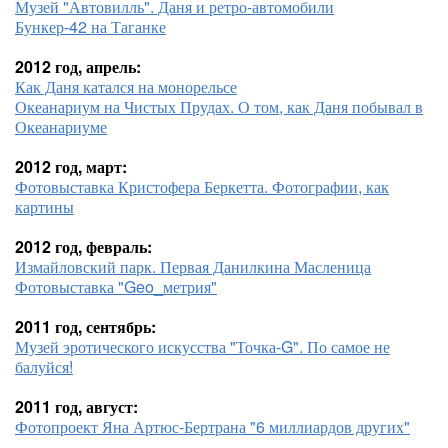
Музей "Автовилль". Даня и ретро-автомобили
Бункер-42 на Таганке
2012 год, апрель:
Как Даня катался на монорельсе
Океанариум на Чистых Прудах. О том, как Даня побывал в
Океанариуме
2012 год, март:
Фотовыставка Кристофера Беркетта. Фотографии, как
картины
2012 год, февраль:
Измайловский парк. Первая Данилкина Масленица
Фотовыставка "Geo_метрия"
2011 год, сентябрь:
Музей эротического искусства "Точка-G". По самое не
балуйся!
2011 год, август:
Фотопроект Яна Артюс-Бертрана "6 миллиардов других"