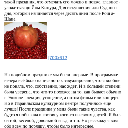
такой праздник, что отмечать его можно и позже, главное -
уложиться до Йом Кипура, Дня искупления или Судного
дня, который начинается через десять дней после Рош а-
Шана.
[700x612]
На подобном празднике мы были впервые. В программке
вечера всё было написано так завуалировано, что я вообще
не поняла, что, собственно, нас ждет. И в большей степени
была уверена, что что-то похожее на то, как бывает обычно
в Эшколе - лекция, угощение, а потом фильм или концерт.
Но в Израильском культурном центре получилось еще
лучше! После праздника у меня были такие чувства, как
будто я побывала в гостях у кого-то из своих друзей. Я была
сытой, веселой, довольной и т.д. и т.п. Но расскажу я вам
обо всем по порядку, чтобы было интереснее.