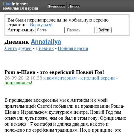
Live
Internet
Дневники
Личка
мобильная версия
Вы были перенаправлены на мобильную версию
страницы.
Вернуться!
Авторизация
Дневник
Annataliya
Лента друзей
-
Дневник
-
Полная версия
Рош а-Шана - это еврейский Новый Год!
26-09-2012 10:38
к комментариям
-
к полной версии
-
понравилось!
В прошедшее воскресенье мы с Антоном и с моей
приятельницей Светой побывали на праздновании Рош а-
Шана в Израильском культурном центре. Новый Год там
отмечали чуть позже, чем он был в этом году. Официально
он начался 17 сентября и длился два дня, как это и
положено по еврейским традициям. Но, в принципе, это