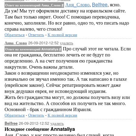
Аня_Слово
,
Belfree
, ясно.
Ответ на комментарий Анна_Слово
#
Да уж! Мы тут оформляли доставку на израильском сайте.
Там был только иврит. Оооо! С помощью переводчика,
конечно, заполняли. Но все равно, одно то, что писать надо
справа налево, чего стоило!
Обратиться
-
Ответить
-
К полной версии
26-09-2012-12:52
удалить
Анна_Слово
Про случай этот не читала. Если
Ответ на комментарий Annataliya
#
она не гражданка, бесплатно лечить ее не будут по
определению. А на счет получения ею гражданства
накрутили. Очень важны детали.
Закон о возвращении неоднократно изменялся уже, но
изначально он звучал именно так. А так написано в галахе
(еврейском законе). Сейчас репатриировать может даже
внук дедушки еврея, не исповедующий иудаизм.
Жить без гражданства могут, но должны получить визу или
вид на жительство. А способов их получить не так много.
Основной - брак с гражданином Израиля.
Обратиться
-
Ответить
-
К полной версии
26-09-2012-12:52
удалить
Belfree
Исходное сообщение Annataliya
Аня_Слово, у нас просто недавно был случай, когда