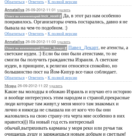
Обратиться
-
Ответить
-
К полной версии
26-09-2012-11:01
удалить
Annataliya
Да, в этот раз нам особенно
Ответ на комментарий Incir_receli
#
понравилось. Организаторы очень постарались, давно я не
бывала на чем-то подобном. :)
Обратиться
-
Ответить
-
К полной версии
26-09-2012-11:03
удалить
Annataliya
Павел_Декарт
, не атеисты, а
Ответ на комментарий Павел_Декарт
#
светские иудеи. :) Если бы они были атеистами, то не
смогли бы получить гражданства Израиля. А светские
иудеи, в принципе, к религии относятся спокойно, но
большинство пост на Йом-Кипур все-таки соблюдает.
Обратиться
-
Ответить
-
К полной версии
26-09-2012-11:22
удалить
Меира
Какие вы молодцы я обожаю Израиль и изучаю его историю
и вообще интересуюсь этим народом и страной,прекрасные
люди которые там живут,у меня много там знакомых и
лично я никогда не слышала ни от кого что бы они
жаловались на свою страну-эта черта мне особенно в них
нравится))) На новый год есть интересный
обычай,вытряхивать карманы у моря реки или ручья так
очищаешь душу и заряжаешься новым добрым и светлым!