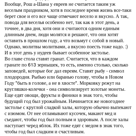
Вообще, Рош а-Шана у евреев не считается таким уж
веселым праздником, хотя в последнее время жизнь все-таки
берет свое и его все чаще отмечают весело и вкусно. А так,
повода для веселья особенно нет, так как в этот день, а
точнее, в два дня, хотя они и считаются одним единым
длинным днем, люди молятся и решают, что они хотят
оставить в прошлом году, а что возьмут с собой в новый.
Однако, молитвы молитвами, а вкусно поесть тоже надо. :)
И в этот день у иудеев бывает особенное застолье.
Во главе стола ставят гранат. Считается, что в каждом
гранате по 613 зернышек, то есть, именно столько, сколько
заповедей, которые бог дал евреям. Ставят рыбу - символ
плодородия. Рыбью или баранью голову, чтобы в Новом
Году "быть в голове, а не в хвосте". Морковку режут на
кругляшки-колечки - она символизирует золотые монеты.
Еще едят овощи, фрукты и финики в знак того, чтобы
будущий год был урожайным. Начинается же новогоднее
застолье с круглой сладкой халы, которую обычно выпекают
с изюмом. От нее отламывают кусочек, макают мед и
съедают, чтобы год был полным и здоровым. А после халы
наступает черед яблок. Их тоже едят с медом в знак того,
чтобы год был сладким и счастливым.