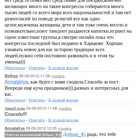
желающих много на такие конгрессы собираются много
тысяч людей со всего мира всех национальностей и там нет
разногласий по поводу религий все как одно
целое,мужчины женщины дети и там тоже очень весело и
познавательно,поют танцуют раздаются напитки,играют на
сцене известные группы,я смотрю онлайн пока что
конгрессы последний был недавно в Харькове. Хорошо
узнавать новое для нас историю традиции всех
людей,нужно себя постоянно развивать и в этом ты
умница)))
Обратиться
-
Ответить
-
К полной версии
26-09-2012-11:38
удалить
Belfree
Annataliya
, как будто с вами сходила.Спасибо за пост.
Впереди еще куча праздников))),разных и интересных для
вас.
Обратиться
-
Ответить
-
К полной версии
26-09-2012-11:48
удалить
АннаЕлена
Cпасибо!!!
Обратиться
-
Ответить
-
К полной версии
26-09-2012-12:05
удалить
Annataliya
Добрая_Ф
, рада, что тебе
Ответ на комментарий Добрая_Ф
#