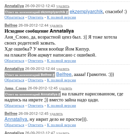
26-09-2012-12:43
удалить
Annataliya
ekzemplyarchik
, спасибо! :)
Ответ на комментарий ekzemplyarchik
#
Обратиться
-
Ответить
-
К полной версии
26-09-2012-12:44
удалить
Belfree
Исходное сообщение Annataliya
Аня_Слово, да, возрастной ценз был. :(( Я тоже хотела
своих родителей зазвать.
Хде ошибка? У меня вообще Йом Кипур.
на плакате Йом ацмаут написано с ошибкой.
Обратиться
-
Ответить
-
К полной версии
26-09-2012-12:44
удалить
Annataliya
Belfree
, ааааа! Грамотеи. :)))
Ответ на комментарий Belfree
#
Обратиться
-
Ответить
-
К полной версии
26-09-2012-12:45
удалить
Анна_Слово
на плакате нарисованном, где
Ответ на комментарий Annataliya
#
надпись на иврите ;)) вместо зайна надо цади.
Обратиться
-
Ответить
-
К полной версии
26-09-2012-12:45
удалить
Belfree
Annataliya
, ну иврит дело не простое))).
Обратиться
-
Ответить
-
К полной версии
26-09-2012-12:47
удалить
Annataliya