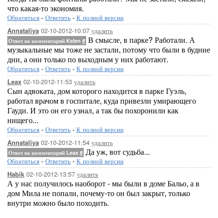
что какая-то экономия.
Обратиться
-
Ответить
-
К полной версии
02-10-2012-10:07
удалить
Annataliya
В смысле, в парке? Работали. А
Ответ на комментарий Kelen
#
музыкальные мы тоже не застали, потому что были в будние
дни, а они только по выходным у них работают.
Обратиться
-
Ответить
-
К полной версии
02-10-2012-11:53
удалить
Leax
Сын адвоката, дом которого находится в парке Гуэль,
работал врачом в госпитале, куда привезли умирающего
Гауди. И это он его узнал, а так бы похоронили как
нищего...
Обратиться
-
Ответить
-
К полной версии
02-10-2012-11:54
удалить
Annataliya
Да уж, вот судьба...
Ответ на комментарий Leax
#
Обратиться
-
Ответить
-
К полной версии
02-10-2012-13:57
удалить
Habik
А у нас получилось наоборот - мы были в доме Бальо, а в
дом Мила не попали, почему-то он был закрыт, только
внутри можно было походить.