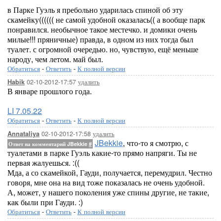
в Парке Гуэль я пребольно ударилась спиной об эту
скамейку(((((( не самой удобной оказалась(( а вообще парк
понравился. необычное такое местечко. и домики очень
милые!!! пряничные) правда, в одном из них тогда был
туалет. с огромной очередью. но, чувствую, ещё меньше
народу, чем летом. май был.
Обратиться
-
Ответить
-
К полной версии
02-10-2012-17:57
удалить
Habik
В январе прошлого года.
LI 7.05.22
Обратиться
-
Ответить
-
К полной версии
02-10-2012-17:58
удалить
Annataliya
JBekkie
, что-то я смотрю, с
Ответ на комментарий JBekkie
#
туалетами в парке Гуэль какие-то прямо напряги. Ты не
первая жалуешься. :((
Мда, а со скамейкой, Гауди, получается, перемудрил. Честно
говоря, мне она на вид тоже показалась не очень удобной.
А, может, у нашего поколения уже спины другие, не такие,
как были при Гауди. :)
Обратиться
-
Ответить
-
К полной версии