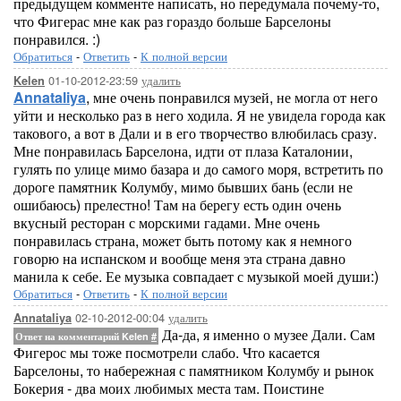
предыдущем комменте написать, но передумала почему-то,
что Фигерас мне как раз гораздо больше Барселоны
понравился. :)
Обратиться
-
Ответить
-
К полной версии
01-10-2012-23:59
удалить
Kelen
Annataliya
, мне очень понравился музей, не могла от него
уйти и несколько раз в него ходила. Я не увидела города как
такового, а вот в Дали и в его творчество влюбилась сразу.
Мне понравилась Барселона, идти от плаза Каталонии,
гулять по улице мимо базара и до самого моря, встретить по
дороге памятник Колумбу, мимо бывших бань (если не
ошибаюсь) прелестно! Там на берегу есть один очень
вкусный ресторан с морскими гадами. Мне очень
понравилась страна, может быть потому как я немного
говорю на испанском и вообще меня эта страна давно
манила к себе. Ее музыка совпадает с музыкой моей души:)
Обратиться
-
Ответить
-
К полной версии
02-10-2012-00:04
удалить
Annataliya
Да-да, я именно о музее Дали. Сам
Ответ на комментарий Kelen
#
Фигерос мы тоже посмотрели слабо. Что касается
Барселоны, то набережная с памятником Колумбу и рынок
Бокерия - два моих любимых места там. Поистине