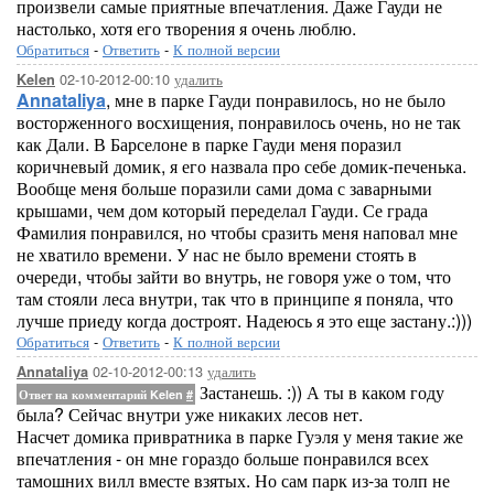
произвели самые приятные впечатления. Даже Гауди не
настолько, хотя его творения я очень люблю.
Обратиться
-
Ответить
-
К полной версии
02-10-2012-00:10
удалить
Kelen
Annataliya
, мне в парке Гауди понравилось, но не было
восторженного восхищения, понравилось очень, но не так
как Дали. В Барселоне в парке Гауди меня поразил
коричневый домик, я его назвала про себе домик-печенька.
Вообще меня больше поразили сами дома с заварными
крышами, чем дом который переделал Гауди. Се града
Фамилия понравился, но чтобы сразить меня наповал мне
не хватило времени. У нас не было времени стоять в
очереди, чтобы зайти во внутрь, не говоря уже о том, что
там стояли леса внутри, так что в принципе я поняла, что
лучше приеду когда достроят. Надеюсь я это еще застану.:)))
Обратиться
-
Ответить
-
К полной версии
02-10-2012-00:13
удалить
Annataliya
Застанешь. :)) А ты в каком году
Ответ на комментарий Kelen
#
была? Сейчас внутри уже никаких лесов нет.
Насчет домика привратника в парке Гуэля у меня такие же
впечатления - он мне гораздо больше понравился всех
тамошних вилл вместе взятых. Но сам парк из-за толп не