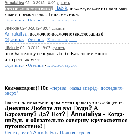
02-10-2012-18:00
удалить
Annataliya
Habik
, похоже, какой-то плановый
Ответ на комментарий Habik
#
зимний ремонт был. Типа, не сезон.
Обратиться
-
Ответить
-
К полной версии
02-10-2012-18:07
удалить
JBekkie
Annataliya
, возможно-возможно) акселерация))
Обратиться
-
Ответить
-
К полной версии
02-10-2012-18:07
удалить
JBekkie
но в Барселону вернулась бы) в Каталонии много
интересных мест
Обратиться
-
Ответить
-
К полной версии
Комментарии (110):
«первая
«назад
вперёд»
последняя»
вверх^
Вы сейчас не можете прокомментировать это сообщение.
Дневник Любите ли вы Гауди? А
Барселону? Да? Нет? | Annataliya - Когда-
нибудь я обязательно совершу кругосветное
путешествие! |
Лента друзей Annataliya
/
Полная версия