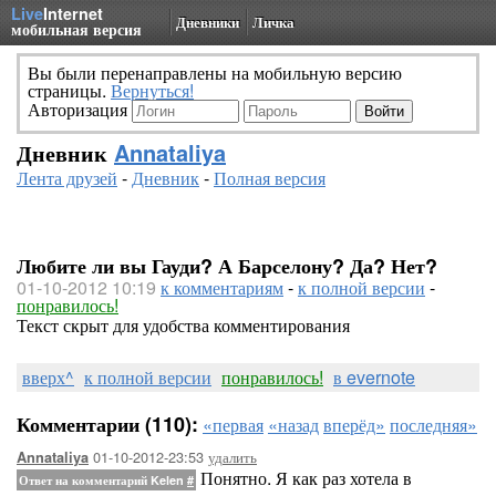
Live
Internet
Дневники
Личка
мобильная версия
Вы были перенаправлены на мобильную версию
страницы.
Вернуться!
Авторизация
Дневник
Annataliya
Лента друзей
-
Дневник
-
Полная версия
Любите ли вы Гауди? А Барселону? Да? Нет?
01-10-2012 10:19
к комментариям
-
к полной версии
-
понравилось!
Текст скрыт для удобства комментирования
вверх^
к полной версии
понравилось!
в evernote
Комментарии (110):
«первая
«назад
вперёд»
последняя»
01-10-2012-23:53
удалить
Annataliya
Понятно. Я как раз хотела в
Ответ на комментарий Kelen
#