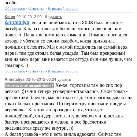
особо.
Обратиться
-
Ответить
-
К полной версии
02-10-2012-00:18
удалить
Kelen
Annataliya
, если не ошибаюсь, то в 2008 была в конце
октября. Как раз толп там было не много, наверное нам
повезло. Парк я вспоминаю скомканно. Помню торговцев,
которые убегали со своим скарбом, когда приходила
полиция их ловить. Мы с мамой поднялись на самый верх
парка, там где стояла белая усадьба. Там был прекрасный
вид на весь парк, мне кажется он оттуда был еще лучше, чем
сам парк. :)
Обратиться
-
Ответить
-
К полной версии
02-10-2012-00:24
удалить
Annataliya
Хе-хе, торговцы там до сих пор
Ответ на комментарий Kelen
#
бегают. :)) Они теперь усовершенствовались. Свой товар -
браслетики, брелки, магнитики и т.д. - они раскладывают на
таких белых простынях. По периметру простыни продета
веревочка. Как только проходит слух, что идет
полицейский, они дергают за эту веревочку и простынь
быстро превращается в мешок, и все браслетики
оказываются сразу же внутри. :))
А белая усадьба - это и есть вилла адвоката. Сейчас там