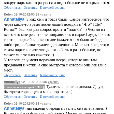
вокруг парк как-то разросся и виды больше не открываются.
Обратиться
-
Ответить
-
К полной версии
02-10-2012-00:29
удалить
Kelen
Annataliya
, у них они и тогда были. Самое интересное, что
через какое-то время после нашей поездки в "Что? ГДе?
Когда?" был как раз вопрос про эти "платки". :) Честно из
всего что мне реально не понравилось в парке Гауди, так это
то что в парке были всего две (кажется там было либо две
либо три) кабинки туалета для женщин. Мне казалось, что в
таком парке количество должно быть в разы больше, но
может мне только кажется. :)
У торговцев у меня поразили веера, которые они там
продавали и четки, а еще быстрота с которой они леняли с
мест.
Обратиться
-
Ответить
-
К полной версии
02-10-2012-00:36
удалить
Annataliya
Туалеты я не исследовала. Да уж,
Ответ на комментарий Kelen
#
быстрота торговцев и меня поразила. :)
Обратиться
-
Ответить
-
К полной версии
02-10-2012-00:38
удалить
Kelen
Annataliya
, мы видели очередь в туалет, она впечатляла.:)
Когда ты была фонтаны работали? Мы не застали, сказали,