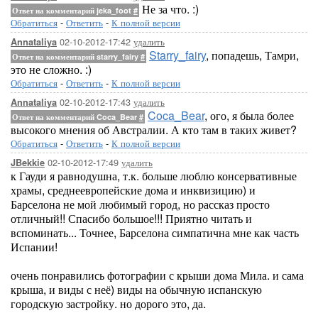
Не за что. :)
Ответ на комментарий jeka_foot
#
Обратиться
-
Ответить
-
К полной версии
02-10-2012-17:42
удалить
Annataliya
Starry_fairy
, попадешь, Тамри,
Ответ на комментарий starry_fairy
#
это не сложно. :)
Обратиться
-
Ответить
-
К полной версии
02-10-2012-17:43
удалить
Annataliya
Coca_Bear
, ого, я была более
Ответ на комментарий Coca_Bear
#
высокого мнения об Австралии. А кто там в таких живет?
Обратиться
-
Ответить
-
К полной версии
02-10-2012-17:49
удалить
JBekkie
к Гауди я равнодушна, т.к. больше люблю консервативные
храмы, среднеевропейские дома и инквизицию) и
Барселона не мой любимый город, но рассказ просто
отличный!! Спасибо большое!!! Приятно читать и
вспоминать... Точнее, Барселона симпатична мне как часть
Испании!
очень понравились фотографии с крыши дома Мила. и сама
крыша, и виды с неё) виды на обычную испанскую
городскую застройку. но дорого это, да.