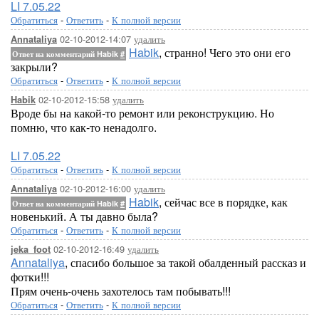
LI 7.05.22
Обратиться
-
Ответить
-
К полной версии
02-10-2012-14:07
удалить
Annataliya
Habik
, странно! Чего это они его
Ответ на комментарий Habik
#
закрыли?
Обратиться
-
Ответить
-
К полной версии
02-10-2012-15:58
удалить
Habik
Вроде бы на какой-то ремонт или реконструкцию. Но
помню, что как-то ненадолго.
LI 7.05.22
Обратиться
-
Ответить
-
К полной версии
02-10-2012-16:00
удалить
Annataliya
Habik
, сейчас все в порядке, как
Ответ на комментарий Habik
#
новенький. А ты давно была?
Обратиться
-
Ответить
-
К полной версии
02-10-2012-16:49
удалить
jeka_foot
Annataliya
, спасибо большое за такой обалденный рассказ и
фотки!!!
Прям очень-очень захотелось там побывать!!!
Обратиться
-
Ответить
-
К полной версии