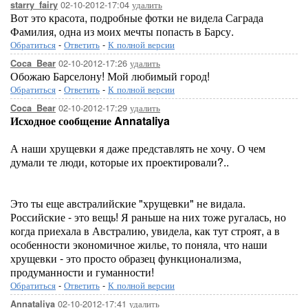
02-10-2012-17:04
удалить
starry_fairy
Вот это красота, подробные фотки не видела Саграда
Фамилия, одна из моих мечты попасть в Барсу.
Обратиться
-
Ответить
-
К полной версии
02-10-2012-17:26
удалить
Coca_Bear
Обожаю Барселону! Мой любимый город!
Обратиться
-
Ответить
-
К полной версии
02-10-2012-17:29
удалить
Coca_Bear
Исходное сообщение Annataliya
А наши хрущевки я даже представлять не хочу. О чем
думали те люди, которые их проектировали?..
Это ты еще австралийские "хрущевки" не видала.
Российские - это вещь! Я раньше на них тоже ругалась, но
когда приехала в Австралию, увидела, как тут строят, а в
особенности экономичное жилье, то поняла, что наши
хрущевки - это просто образец функционализма,
продуманности и гуманности!
Обратиться
-
Ответить
-
К полной версии
02-10-2012-17:41
удалить
Annataliya