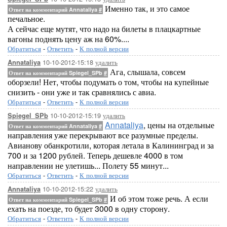
Именно так, и это самое
Ответ на комментарий Annataliya
#
печальное.
А сейчас еще мутят, что надо на билеты в плацкартные
вагоны поднять цену аж на 60%....
Обратиться
-
Ответить
-
К полной версии
10-10-2012-15:18
удалить
Annataliya
Ага, слышала, совсем
Ответ на комментарий Spiegel_SPb
#
оборзели! Нет, чтобы подумать о том, чтобы на купейные
снизить - они уже и так сравнялись с авиа.
Обратиться
-
Ответить
-
К полной версии
10-10-2012-15:19
удалить
Spiegel_SPb
Annataliya
, цены на отдельные
Ответ на комментарий Annataliya
#
направления уже перекрывают все разумные пределы.
Авианову обанкротили, которая летала в Калининград и за
700 и за 1200 рублей. Теперь дешевле 4000 в том
направлении не улетишь... Полету 55 минут...
Обратиться
-
Ответить
-
К полной версии
10-10-2012-15:22
удалить
Annataliya
И об этом тоже речь. А если
Ответ на комментарий Spiegel_SPb
#
ехать на поезде, то будет 3000 в одну сторону.
Обратиться
-
Ответить
-
К полной версии