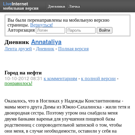
Live
Internet
Дневники
Личка
мобильная версия
Вы были перенаправлены на мобильную версию
страницы.
Вернуться!
Авторизация
Дневник
Annataliya
Лента друзей
-
Дневник
-
Полная версия
Город на нефти
10-10-2012 08:31
к комментариям
-
к полной версии
-
понравилось!
Оказалось, что в Ногликах у Надежды Константиновны -
мамы моего друга Димы из Южно-Сахалинска - жили тетя и
двоюродная сестра. Поэтому утром она снабдила меня
двумя банками варенья для улучшения пищевой базы
родственниц с сопроводительной запиской о том, чтобы
они меня, в случае необходимости, оставили у себя на