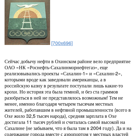
[700x696]
Сейчас добычу нефти в Охинском районе вело предприятие
ОАО «НК «Роснефть-Сахалинморнефтегаз», еще
реализовывались проекты «Сахалин-1» и «Сахалин-2»,
которыми вроде как заведовали американцы, а в
российскую казну в результате поступали лишь какие-то
крохи. Но история эта была темной, и без ста граммов
разобраться в ней не представлялось возможным! Тем не
менее, именно благодаря четырем тысячам местных
жителей, работавшим в нефтяной промышленности (всего в
Охе жило 32,5 тысяч народа), средняя зарплата в Охе
достигала 11 тысяч рублей и считалась самой высокой на
Сахалине (не забываем, что я была там в 2004 году). Да и на
содержание города вместе с аэропортом у местных властей