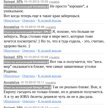
10-10-2012-15:03
удалить
Spiegel_SPb
Не просто "хорошее", а
Ответ на комментарий Annataliya
#
уникальное.
Вот когда теперь еще в такие края заберешься.
Обратиться
-
Ответить
-
К полной версии
10-10-2012-15:06
удалить
Annataliya
Я, похоже, что больше не
Ответ на комментарий Spiegel_SPb
#
заберусь. Ведь столько еще в мире мест, которые тоже
хочется посмотреть! :) Но то, что я туда ездила, - это, считаю,
здорово было. :)
Обратиться
-
Ответить
-
К полной версии
10-10-2012-15:09
удалить
Spiegel_SPb
Вот так и получается, что "весь
Ответ на комментарий Annataliya
#
мир" оказывается ближе, чем самые заманчивые уголки
Родины.
Обратиться
-
Ответить
-
К полной версии
10-10-2012-15:11
удалить
Annataliya
Так он реально ближе. Вон, в
Ответ на комментарий Spiegel_SPb
#
Европу съездить не только ближе, но и дешевле получается.
А в ту же ЮВА билеты дешевле чуть ли не в два раза.
Обратиться
-
Ответить
-
К полной версии
10-10-2012-15:13
удалить
Spiegel_SPb