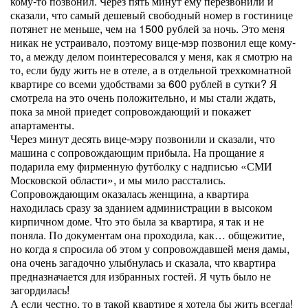
кому-то позвонил. Через пять минут ему перезвонили и
сказали, что самый дешевый свободный номер в гостинице
потянет не меньше, чем на 1500 рублей за ночь. Это меня
никак не устраивало, поэтому вице-мэр позвонил еще кому-
то, а между делом поинтересовался у меня, как я смотрю на
то, если буду жить не в отеле, а в отдельной трехкомнатной
квартире со всеми удобствами за 600 рублей в сутки? Я
смотрела на это очень положительно, и мы стали ждать,
пока за мной приедет сопровождающий и покажет
апартаменты.
Через минут десять вице-мэру позвонили и сказали, что
машина с сопровождающим прибыла. На прощание я
подарила ему фирменную футболку с надписью «СМИ
Московской области», и мы мило расстались.
Сопровождающим оказалась женщина, а квартира
находилась сразу за зданием администрации в высоком
кирпичном доме. Что это была за квартира, я так и не
поняла. По документам она проходила, как… общежитие,
но когда я спросила об этом у сопровождавшей меня дамы,
она очень загадочно улыбнулась и сказала, что квартира
предназначается для избранных гостей. Я чуть было не
загордилась!
А если честно, то в такой квартире я хотела бы жить всегда!