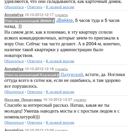
удивляются, что они складываются, как карточный домик.
Обратиться
-
Ответить
-
К полной версии
10-10-2012-12:17
удалить
Annataliya
JBekkie
, 5 часов туда и 5 часов
Ответ на комментарий JBekkie
#
назад. :))
На самом деле, как я понимаю, в эту квартиру селили
всяких командировочных, которые зачем-то приезжали к
мэру Охи. Сейчас так часто делают. А в 2004-м, конечно,
наличие такой квартирки у администрации было
новаторством.
Обратиться
-
Ответить
-
К полной версии
10-10-2012-12:18
удалить
Annataliya
Падунский
, кстати, да. Ноглики
Ответ на комментарий Падунский
#
оттуда всего в сотне км, если не ошибаюсь, и там здорово
все порушилось.
Обратиться
-
Ответить
-
К полной версии
10-10-2012-13:07
удалить
Наталия_Прошунина
Спасибо за интересный рассказ. Наташ, какая же ты
молодец! Умеешь наводить мосты и с простым людом и с
номенклатурой)))
Обратиться
-
Ответить
-
К полной версии
10-10-2012-13:09
удалить
Annataliya