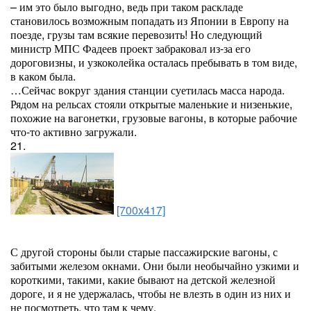
– им это было выгодно, ведь при таком раскладе
становилось возможным попадать из Японии в Европу на
поезде, грузы там всякие перевозить! Но следующий
министр МПС Фадеев проект забраковал из-за его
дороговизны, и узкоколейка осталась пребывать в том виде,
в каком была.
…Сейчас вокруг здания станции суетилась масса народа.
Рядом на рельсах стояли открытые маленькие и низенькие,
похожие на вагонетки, грузовые вагоны, в которые рабочие
что-то активно загружали.
21.
[700x417]
С другой стороны были старые пассажирские вагоны, с
забитыми железом окнами. Они были необычайно узкими и
короткими, такими, какие бывают на детской железной
дороге, и я не удержалась, чтобы не влезть в один из них и
не посмотреть, что там к чему.