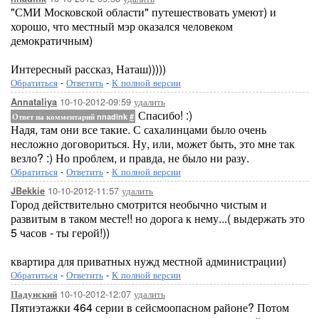
"СМИ Московской области" путешествовать умеют) и
хорошо, что местный мэр оказался человеком
демократичным)
Интересный рассказ, Наташ)))))
Обратиться
-
Ответить
-
К полной версии
10-10-2012-09:59
удалить
Annataliya
Спасибо! :)
Ответ на комментарий nnadink
#
Надя, там они все такие. С сахалинцами было очень
несложно договориться. Ну, или, может быть, это мне так
везло? :) Но проблем, и правда, не было ни разу.
Обратиться
-
Ответить
-
К полной версии
10-10-2012-11:57
удалить
JBekkie
Город действительно смотрится необычно чистым и
развитым в таком месте!! но дорога к нему...( выдержать это
5 часов - ты герой!))
квартира для приватных нужд местной администрации)
Обратиться
-
Ответить
-
К полной версии
10-10-2012-12:07
удалить
Падунский
Пятиэтажки 464 серии в сейсмоопасном районе? Потом