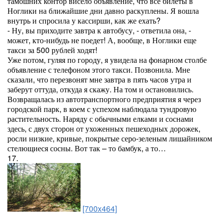
тамошних контор висело объявление, что все билеты в
Ноглики на ближайшие дни давно раскуплены. Я вошла
внутрь и спросила у кассирши, как же ехать?
- Ну, вы приходите завтра к автобусу, - ответила она, -
может, кто-нибудь не поедет! А, вообще, в Ноглики еще
такси за 500 рублей ходят!
Уже потом, гуляя по городу, я увидела на фонарном столбе
объявление с телефоном этого такси. Позвонила. Мне
сказали, что перезвонят мне завтра в пять часов утра и
заберут оттуда, откуда я скажу. На том и остановились.
Возвращалась из автотранспортного предприятия я через
городской парк, в коем с успехом наблюдала тундровую
растительность. Наряду с обычными елками и соснами
здесь, с двух сторон от ухоженных пешеходных дорожек,
росли низкие, кривые, покрытые серо-зеленым лишайником
стелющиеся сосны. Вот так – то бамбук, а то…
17.
[700x464]