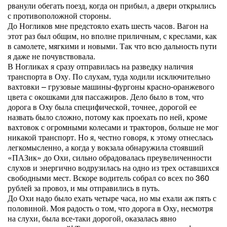
рванули обегать поезд, когда он прибыл, а двери открылись
с противоположной стороны.
До Ногликов мне предстояло ехать шесть часов. Вагон на
этот раз был общим, но вполне приличным, с креслами, как
в самолете, мягкими и новыми. Так что всю дальность пути
я даже не почувствовала.
В Ногликах я сразу отправилась на разведку наличия
транспорта в Оху. По слухам, туда ходили исключительно
вахтовки – грузовые машины-фургоны красно-оранжевого
цвета с окошками для пассажиров. Дело было в том, что
дорога в Оху была специфической, точнее, дорогой ее
назвать было сложно, потому как проехать по ней, кроме
вахтовок с огромными колесами и тракторов, больше не мог
никакой транспорт. Но я, честно говоря, к этому отнеслась
легкомысленно, а когда у вокзала обнаружила стоявший
«ПАЗик» до Охи, сильно обрадовалась преувеличенности
слухов и энергично водрузилась на одно из трех оставшихся
свободными мест. Вскоре водитель собрал со всех по 360
рублей за провоз, и мы отправились в путь.
До Охи надо было ехать четыре часа, но мы ехали аж пять с
половиной. Моя радость о том, что дорога в Оху, несмотря
на слухи, была все-таки дорогой, оказалась явно