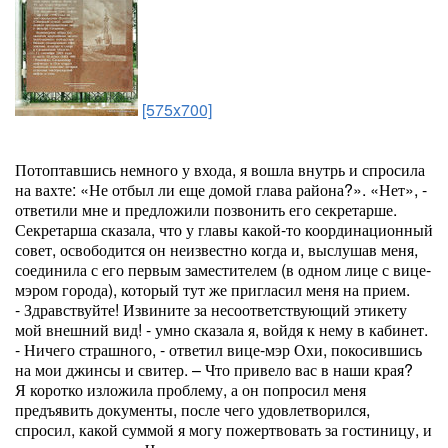
[575x700]
Потоптавшись немного у входа, я вошла внутрь и спросила
на вахте: «Не отбыл ли еще домой глава района?». «Нет», -
ответили мне и предложили позвонить его секретарше.
Секретарша сказала, что у главы какой-то координационный
совет, освободится он неизвестно когда и, выслушав меня,
соединила с его первым заместителем (в одном лице с вице-
мэром города), который тут же пригласил меня на прием.
- Здравствуйте! Извините за несоответствующий этикету
мой внешний вид! - умно сказала я, войдя к нему в кабинет.
- Ничего страшного, - ответил вице-мэр Охи, покосившись
на мои джинсы и свитер. – Что привело вас в наши края?
Я коротко изложила проблему, а он попросил меня
предъявить документы, после чего удовлетворился,
спросил, какой суммой я могу пожертвовать за гостиницу, и