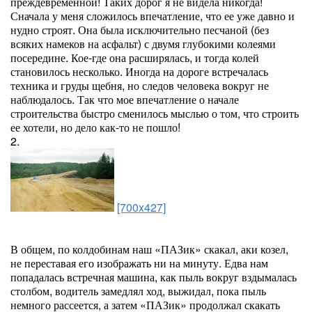
преждевременной! Таких дорог я не видела никогда!
Сначала у меня сложилось впечатление, что ее уже давно и
нудно строят. Она была исключительно песчаной (без
всяких намеков на асфальт) с двумя глубокими колеями
посередине. Кое-где она расширялась, и тогда колей
становилось несколько. Иногда на дороге встречалась
техника и груды щебня, но следов человека вокруг не
наблюдалось. Так что мое впечатление о начале
строительства быстро сменилось мыслью о том, что строить
ее хотели, но дело как-то не пошло!
2.
[700x427]
В общем, по колдобинам наш «ПАЗик» скакал, аки козел,
не переставая его изображать ни на минуту. Едва нам
попадалась встречная машина, как пыль вокруг вздымалась
столбом, водитель замедлял ход, выжидал, пока пыль
немного рассеется, а затем «ПАЗик» продолжал скакать