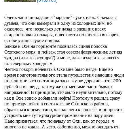
Очень часто попадались "заросли" сухих елок. Сначала я
думала, что они вымерзли в одну из холодных зим, но
оказалось, что несколько лет назад в здешних краях
свирепствовали пожары, и лес почти полностью выгорел,
оставив лишь сухие стволы.
Ближе к Охе на горизонте появилась синяя полоска
Охотского моря, и пейзаж стал совсем феерическим: летняя
тундра (или лесотундра?) и море, даже издали казавшееся
по-северному холодным.
Честно говоря, ночевать в Охе мне было негде. Еще во
время подготовительного этапа путешествия знающие люди
писали мне, что гостиницы здесь жутко дорогие – от 1200
рублей и выше, да к тому же и с местами часто бывает
напряженно. В принципе, это было неудивительно, потому
как в Охе вовсю добывали нефть! Поэтому я решила сразу
по приезду пойти в гости к главе Охинского района,
обратиться к нему, типа, как коллега к коллеге, и попросить
устроить мне тут культурное проживание на пару дней.
Надо признаться, что поначалу от Охи, как от города, я
многого не ждала. А чего, собственно, можно ожидать от