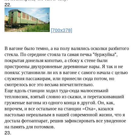
22.
[700x378]
В вагоне было темно, а на полу валялись осколки разбитого
стекла. По середине стояла та самая печка "буржуйка",
покрытая донельзя копотью, а сбоку к стене были
пристроены двухуровневые деревянные нары. Я так и не
поняла: установили ли их в вагоне с самого начала с целью
служения пассажирам, или принесли сюда потом, но
смотрелось все это весьма впечатлительно.
Еще вдоль станции ходил туда-сюда малюсенький
тепловозик, взятый словно из сказки, и перетаскивавший
груженые вагоны из одного конца в другой. Он, как,
впрочем, и все остальное на станции «Оха», казался
настолько нереальным в нашей современной жизни, что я
достала фотоаппарат, решив зафиксировать все увиденное
на память для потомков.
23.