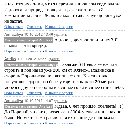
впечатления с теми, что я пережил в прошлом году там же.
И дорога, и природа, и люди, и даже жил тоже в 3
комнатной кварите. Жаль только что железную дорогу уже
не застал.
Обратиться
-
Ответить
-
К полной версии
10-10-2012-13:46
удалить
Annataliya
А дорогу достроили или нет? Я
Ответ на комментарий Artdizz
#
слышала, что вроде да.
Обратиться
-
Ответить
-
К полной версии
10-10-2012-13:57
удалить
Artdizz
Такая же :) Правда ее начили
Ответ на комментарий Annataliya
#
строить и год назад уже 200 км от Южно-Сахалинска в
сторону Поронайска положили асфалт. Красиво так
получилось дорога по берегу идет в каких то 20 метрах
море я с другой стороны красивые горы и синее синее небо.
Обратиться
-
Ответить
-
К полной версии
10-10-2012-14:07
удалить
Annataliya
Мдааа, 8 лет прошло, обалдеть!! :((
Ответ на комментарий Artdizz
#
До Поронайска - это другая, ее в 2004-м еще и в планах не
было. Но места там красивые, я их на поезде проезжала.
Обратиться
-
Ответить
-
К полной версии