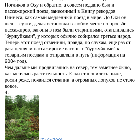
Ногликов в Оху и обратно, а совсем недавно был и
пассажирский поезд, занесенный в Книгу рекордов
Гиннеса, как самый медленный поезд в мире. До Охи он
шел… сутки, делая остановки в любом месте по просьбе
пассажиров, вагоны в нем были старинными, отапливались
"буржуйками", у которых обычно собирался греться народ.
Теперь этот поезд отменили, правда, по слухам, еще раз от
раза цепляли пассажирские вагоны с "буржуйками" к
товарным поездам и отправляли в путь (информация на
2004 год).
Чем дальше мы продвигались на север, тем заметнее было,
как менялась растительность. Елки становились ниже,
росли реже, появился стланик, а огромных лопухов не стало
вовсе.
4.
[516x700]