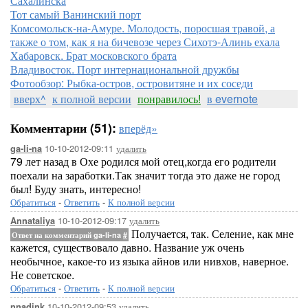
Сахалинска
Тот самый Ванинский порт
Комсомольск-на-Амуре. Молодость, поросшая травой, а
также о том, как я на бичевозе через Сихотэ-Алинь ехала
Хабаровск. Брат московского брата
Владивосток. Порт интернациональной дружбы
Фотообзор: Рыбка-остров, островитяне и их соседи
вверх^
к полной версии
понравилось!
в evernote
Комментарии (51):
вперёд»
10-10-2012-09:11
удалить
ga-li-na
79 лет назад в Охе родился мой отец,когда его родители
поехали на заработки.Так значит тогда это даже не город
был! Буду знать, интересно!
Обратиться
-
Ответить
-
К полной версии
10-10-2012-09:17
удалить
Annataliya
Получается, так. Селение, как мне
Ответ на комментарий ga-li-na
#
кажется, существовало давно. Название уж очень
необычное, какое-то из языка айнов или нивхов, наверное.
Не советское.
Обратиться
-
Ответить
-
К полной версии
10-10-2012-09:53
удалить
nnadink