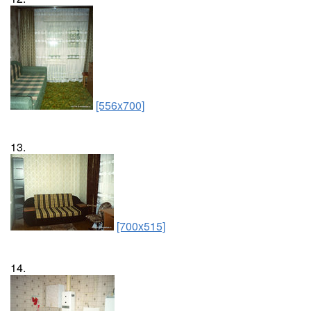
[556x700]
13.
[700x515]
14.