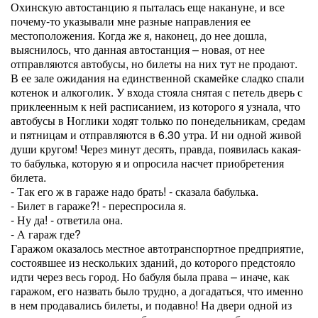
Охинскую автостанцию я пыталась еще накануне, и все
почему-то указывали мне разные направления ее
местоположения. Когда же я, наконец, до нее дошла,
выяснилось, что данная автостанция – новая, от нее
отправляются автобусы, но билеты на них тут не продают.
В ее зале ожидания на единственной скамейке сладко спали
котенок и алкоголик. У входа стояла снятая с петель дверь с
приклеенным к ней расписанием, из которого я узнала, что
автобусы в Ноглики ходят только по понедельникам, средам
и пятницам и отправляются в 6.30 утра. И ни одной живой
души кругом! Через минут десять, правда, появилась какая-
то бабулька, которую я и опросила насчет приобретения
билета.
- Так его ж в гараже надо брать! - сказала бабулька.
- Билет в гараже?! - переспросила я.
- Ну да! - ответила она.
- А гараж где?
Гаражом оказалось местное автотранспортное предприятие,
состоявшее из нескольких зданий, до которого предстояло
идти через весь город. Но бабуля была права – иначе, как
гаражом, его назвать было трудно, а догадаться, что именно
в нем продавались билеты, и подавно! На двери одной из