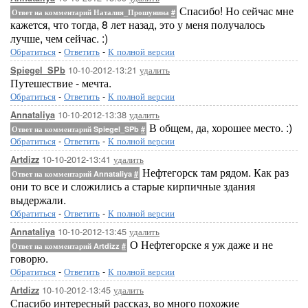
Спасибо! Но сейчас мне
Ответ на комментарий Наталия_Прошунина
#
кажется, что тогда, 8 лет назад, это у меня получалось
лучше, чем сейчас. :)
Обратиться
-
Ответить
-
К полной версии
10-10-2012-13:21
удалить
Spiegel_SPb
Путешествие - мечта.
Обратиться
-
Ответить
-
К полной версии
10-10-2012-13:38
удалить
Annataliya
В общем, да, хорошее место. :)
Ответ на комментарий Spiegel_SPb
#
Обратиться
-
Ответить
-
К полной версии
10-10-2012-13:41
удалить
Artdizz
Нефтегорск там рядом. Как раз
Ответ на комментарий Annataliya
#
они то все и сложились а старые кирпичные здания
выдержали.
Обратиться
-
Ответить
-
К полной версии
10-10-2012-13:45
удалить
Annataliya
О Нефтегорске я уж даже и не
Ответ на комментарий Artdizz
#
говорю.
Обратиться
-
Ответить
-
К полной версии
10-10-2012-13:45
удалить
Artdizz
Спасибо интересный рассказ, во много похожие