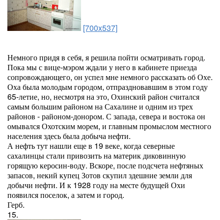
[700x537]
Немного придя в себя, я решила пойти осматривать город.
Пока мы с вице-мэром ждали у него в кабинете приезда
сопровождающего, он успел мне немного рассказать об Охе.
Оха была молодым городом, отпраздновавшим в этом году
65-летие, но, несмотря на это, Охинский район считался
самым большим районом на Сахалине и одним из трех
районов - районом-донором. С запада, севера и востока он
омывался Охотским морем, и главным промыслом местного
населения здесь была добыча нефти.
А нефть тут нашли еще в 19 веке, когда северные
сахалинцы стали привозить на материк диковинную
горящую керосин-воду. Вскоре, после подсчета нефтяных
запасов, некий купец Зотов скупил здешние земли для
добычи нефти. И к 1928 году на месте будущей Охи
появился поселок, а затем и город.
Герб.
15.