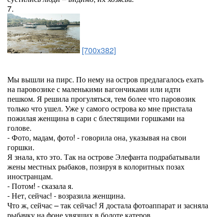
7.
[700x382]
Мы вышли на пирс. По нему на остров предлагалось ехать
на паровозике с маленькими вагончиками или идти
пешком. Я решила прогуляться, тем более что паровозик
только что ушел. Уже у самого острова ко мне пристала
пожилая женщина в сари с блестящими горшками на
голове.
- Фото, мадам, фото! - говорила она, указывая на свои
горшки.
Я знала, кто это. Так на острове Элефанта подрабатывали
жены местных рыбаков, позируя в колоритных позах
иностранцам.
- Потом! - сказала я.
- Нет, сейчас! - возразила женщина.
Что ж, сейчас – так сейчас! Я достала фотоаппарат и засняла
рыбачку на фоне увязших в болоте катеров.