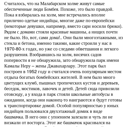
Считалось, что на Малабарском холме живут самые
обеспеченные люди Бомбея. Похоже, это было правдой.
Пока я взбиралась на холм, мне встречались вполне
прилично одетые индийцы, многие даже по-европейски
(некоторые девушки, например, вместо сари носили брюки).
Рядом с домами стояли красивые машины, а нищих почти
не было. Но, вот, сами дома!.. Они были многоэтажными, из
стекла и бетона, именно такими, какие строили у нас в
1970-80-х годах, но уже со следами обветшания и легкого
разрушения. Взобравшись на холм, висячих садов
попервости я не обнаружила, зато обнаружила парк имени
Камалы Неру – жены Джавахарлару. Этот парк был
построен в 1952 году и считался очень популярным местом
отдыха богатых бомбейских жителей. В нем было много
цветущих клумб, пышных тропических кустов и деревьев,
беседок, мостиков, лавочек и детей. Детей сюда привозили
отовсюду, а у входа в парк стояли школьные автобусы в
ожидании, когда они наконец-то наиграются и будут готовы
к транспортировке домой. Особой популярностью у юных
индийцев пользовался двухэтажный домик в виде
башмачка. В него они с упоением залезали и чуть ли не
визжали от восторга. Этот же башмачок красовался на