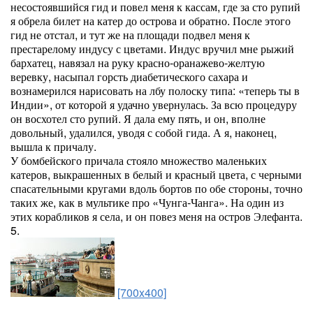
несостоявшийся гид и повел меня к кассам, где за сто рупий
я обрела билет на катер до острова и обратно. После этого
гид не отстал, и тут же на площади подвел меня к
престарелому индусу с цветами. Индус вручил мне рыжий
бархатец, навязал на руку красно-оранажево-желтую
веревку, насыпал горсть диабетического сахара и
вознамерился нарисовать на лбу полоску типа: «теперь ты в
Индии», от которой я удачно увернулась. За всю процедуру
он восхотел сто рупий. Я дала ему пять, и он, вполне
довольный, удалился, уводя с собой гида. А я, наконец,
вышла к причалу.
У бомбейского причала стояло множество маленьких
катеров, выкрашенных в белый и красный цвета, с черными
спасательными кругами вдоль бортов по обе стороны, точно
таких же, как в мультике про «Чунга-Чанга». На один из
этих корабликов я села, и он повез меня на остров Элефанта.
5.
[700x400]