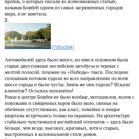
пробок, о которых писали во всевозможных статьях,
называя Бомбей одним из самых загрязненных городов
мира, я не заметила.
2.
[700x394]
Автомобилей здесь было много, но ими в основном были
старые двухэтажные английские автобусы и черные с
желтой полосой, похожие на «Победы» такси. Последние
сплошным потоком ездили во всех направлениях по всем
шоссе города и были пусты. Зачем же они ездили? Искали
клиентов? Осталось непонятно!
Рикш в центре Бомбея не было вообще, мотоциклов, волов с
повозками и священных коров было мало, свиньи на
обочинах отсутствовали, как класс, помойки и нищие
кварталы встречались только на окраинах. На архитектуре
стабильно чувствовался английский отпечаток – здесь было
больше, чем везде, высоких, красивых, хотя и старых,
выстроенных в колониальном стиле домов.