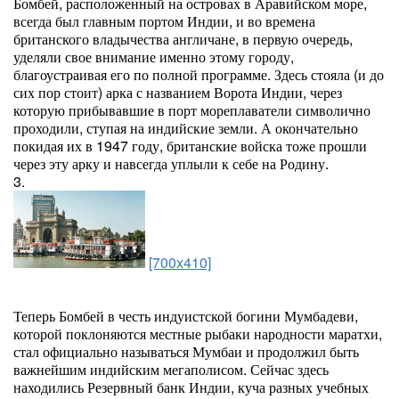
Бомбей, расположенный на островах в Аравийском море,
всегда был главным портом Индии, и во времена
британского владычества англичане, в первую очередь,
уделяли свое внимание именно этому городу,
благоустраивая его по полной программе. Здесь стояла (и до
сих пор стоит) арка с названием Ворота Индии, через
которую прибывавшие в порт мореплаватели символично
проходили, ступая на индийские земли. А окончательно
покидая их в 1947 году, британские войска тоже прошли
через эту арку и навсегда уплыли к себе на Родину.
3.
[700x410]
Теперь Бомбей в честь индуистской богини Мумбадеви,
которой поклоняются местные рыбаки народности маратхи,
стал официально называться Мумбаи и продолжил быть
важнейшим индийским мегаполисом. Сейчас здесь
находились Резервный банк Индии, куча разных учебных