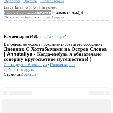
Обратиться
-
Ответить
-
К полной версии
12-10-2012-18:39
удалить
Lapus_ka
Реально похож))))
Ответ на комментарий Annataliya
#
Обратиться
-
Ответить
-
К полной версии
Комментарии (48):
вперёд»
вверх^
Вы сейчас не можете прокомментировать это сообщение.
Дневник С Хоттабычами на Остров Слонов
| Annataliya - Когда-нибудь я обязательно
совершу кругосветное путешествие! |
Лента друзей Annataliya
/
Полная версия
Добавить в друзья
Страницы:
раньше»