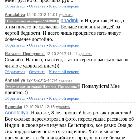
Обратиться
-
Ответить
-
К полной версии
12-10-2012-11:01
удалить
Annataliya
nnadink
, в Индии так, Надя, с
Ответ на комментарий nnadink
#
этим ничего не сделаешь. Больше половины людей за
чертой бедности. И всего лишь процентов пять живут
более-менее достойно.
Обратиться
-
Ответить
-
К полной версии
12-10-2012-11:11
удалить
Наталия_Прошунина
Спасибо, Наташа, ты всегда так интересно рассказываешь -
читаю с удовольствием)))
Обратиться
-
Ответить
-
К полной версии
12-10-2012-11:14
удалить
Annataliya
Пожалуйста! Мне
Ответ на комментарий Наталия_Прошунина
#
приятно. :)
Обратиться
-
Ответить
-
К полной версии
12-10-2012-12:16
удалить
Syamuka
Annataliya
, Надо же, 8 лет прошло! Быстро как пролетело!
Вот сколько пересмотрела я фото, переслушала рассказов об
Индии, в свое время изучала Ее историю, все равно Она до
сих пор для меня остается загадочной. Хотя и многое
притягивает к себе в индийских городах, но все больше