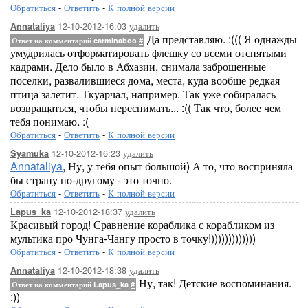
Обратиться
-
Ответить
-
К полной версии
12-10-2012-16:03
удалить
Annataliya
Да представляю. :((( Я однажды
Ответ на комментарий carminaboo
#
умудрилась отформатировать флешку со всеми отснятыми
кадрами. Дело было в Абхазии, снимала заброшенные
поселки, развалившиеся дома, места, куда вообще редкая
птица залетит. Ткуарчал, например. Так уже собиралась
возвращаться, чтобы переснимать... :(( Так что, более чем
тебя понимаю. :(
Обратиться
-
Ответить
-
К полной версии
12-10-2012-16:23
удалить
Syamuka
Annataliya
, Ну, у тебя опыт большой) А то, что восприняла
бы страну по-другому - это точно.
Обратиться
-
Ответить
-
К полной версии
12-10-2012-18:37
удалить
Lapus_ka
Красивый город! Сравнение кораблика с корабликом из
мультика про Чунга-Чангу просто в точку!)))))))))))))
Обратиться
-
Ответить
-
К полной версии
12-10-2012-18:38
удалить
Annataliya
Ну, так! Детские воспоминания.
Ответ на комментарий Lapus_ka
#
:))