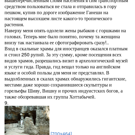
вышеперечисленным слоям населения я сим транспортным
средством пользоваться не стала и отправилась в гору
пешком, купив по дороге изображение Ганеши на
настоящем высохшем листе какого-то тропического
растения.
Наверху меня опять одолели жены рыбаков с горшками на
головах. Теперь мне было понятно, почему та женщина
внизу так настаивала ее сфотографировать сразу!..
Вход в скальные храмы для иностранцев оказался платным
и стоил 250 рупий. За эту сумму, кроме посещения всех
видов храмов, разрешались визит в археологический музей
и услуги гида. Правда, гид вещал только на английском
языке и особой пользы для меня не представлял. В
выдолбленных в скалах храмах обнаружились гигантские,
местами даже хорошо сохранившиеся скульптуры и
горельефы Шиву, Вишну и прочих индуистских богов, а
также обозревавшая их группа Хоттабычей.
9.
[700x464]