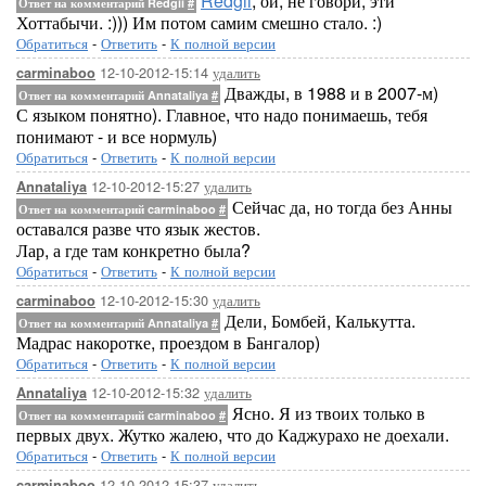
Redgii
, ой, не говори, эти
Ответ на комментарий Redgii
#
Хоттабычи. :))) Им потом самим смешно стало. :)
Обратиться
-
Ответить
-
К полной версии
12-10-2012-15:14
удалить
carminaboo
Дважды, в 1988 и в 2007-м)
Ответ на комментарий Annataliya
#
С языком понятно). Главное, что надо понимаешь, тебя
понимают - и все нормуль)
Обратиться
-
Ответить
-
К полной версии
12-10-2012-15:27
удалить
Annataliya
Сейчас да, но тогда без Анны
Ответ на комментарий carminaboo
#
оставался разве что язык жестов.
Лар, а где там конкретно была?
Обратиться
-
Ответить
-
К полной версии
12-10-2012-15:30
удалить
carminaboo
Дели, Бомбей, Калькутта.
Ответ на комментарий Annataliya
#
Мадрас накоротке, проездом в Бангалор)
Обратиться
-
Ответить
-
К полной версии
12-10-2012-15:32
удалить
Annataliya
Ясно. Я из твоих только в
Ответ на комментарий carminaboo
#
первых двух. Жутко жалею, что до Каджурахо не доехали.
Обратиться
-
Ответить
-
К полной версии
12-10-2012-15:37
удалить
carminaboo