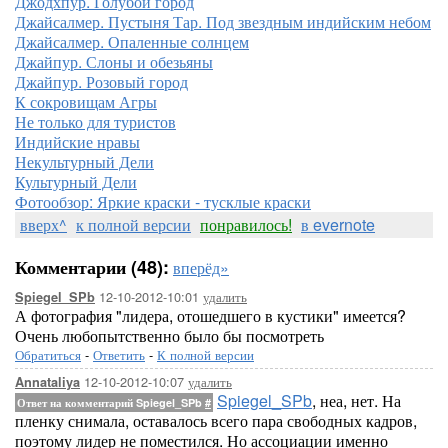
Джодхпур. Голубой город
Джайсалмер. Пустыня Тар. Под звездным индийским небом
Джайсалмер. Опаленные солнцем
Джайпур. Слоны и обезьяны
Джайпур. Розовый город
К сокровищам Агры
Не только для туристов
Индийские нравы
Некультурный Дели
Культурный Дели
Фотообзор: Яркие краски - тусклые краски
вверх^
к полной версии
понравилось!
в evernote
Комментарии (48):
вперёд»
12-10-2012-10:01
удалить
Spiegel_SPb
А фотография "лидера, отошедшего в кустики" имеется?
Очень любопытственно было бы посмотреть
Обратиться
-
Ответить
-
К полной версии
12-10-2012-10:07
удалить
Annataliya
Spiegel_SPb
, неа, нет. На
Ответ на комментарий Spiegel_SPb
#
пленку снимала, оставалось всего пара свободных кадров,
поэтому лидер не поместился. Но ассоциации именно