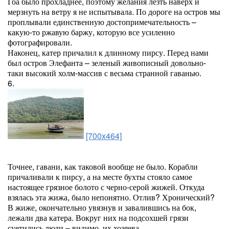
Гоа было прохладнее, поэтому желания лезть наверх и
мерзнуть на ветру я не испытывала. По дороге на остров мы
проплывали единственную достопримечательность –
какую-то ржавую баржу, которую все усиленно
фотографировали.
Наконец, катер причалил к длинному пирсу. Перед нами
был остров Элефанта – зеленый живописный довольно-
таки высокий холм-массив с весьма странной гаванью.
6.
[700x464]
Точнее, гавани, как таковой вообще не было. Корабли
причаливали к пирсу, а на месте бухты стояло самое
настоящее грязное болото с черно-серой жижей. Откуда
взялась эта жижа, было непонятно. Отлив? Хронический?
В жиже, окончательно увязнув и завалившись на бок,
лежали два катера. Вокруг них на подсохшей грязи
суетились люди – видимо, их хозяева.