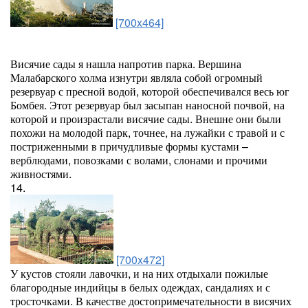
[700x464]
Висячие сады я нашла напротив парка. Вершина
Малабарского холма изнутри являла собой огромный
резервуар с пресной водой, которой обеспечивался весь юг
Бомбея. Этот резервуар был засыпан наносной почвой, на
которой и произрастали висячие сады. Внешне они были
похожи на молодой парк, точнее, на лужайки с травой и с
постриженными в причудливые формы кустами –
верблюдами, повозками с волами, слонами и прочими
живностями.
14.
[700x472]
У кустов стояли лавочки, и на них отдыхали пожилые
благородные индийцы в белых одеждах, сандалиях и с
тросточками. В качестве достопримечательности в висячих