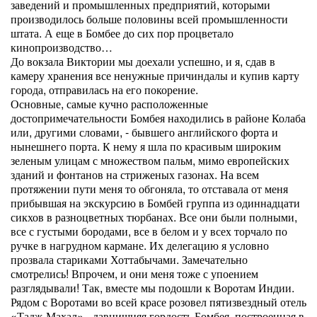
заведений и промышленных предприятий, которыми
производилось больше половины всей промышленности
штата. А еще в Бомбее до сих пор процветало
кинопроизводство…
До вокзала Виктории мы доехали успешно, и я, сдав в
камеру хранения все ненужные причиндалы и купив карту
города, отправилась на его покорение.
Основные, самые кучно расположенные
достопримечательности Бомбея находились в районе Колаба
или, другими словами, - бывшего английского форта и
нынешнего порта. К нему я шла по красивым широким
зеленым улицам с множеством пальм, мимо европейских
зданий и фонтанов на стриженых газонах. На всем
протяжении пути меня то обгоняла, то отставала от меня
прибывшая на экскурсию в Бомбей группа из одиннадцати
сикхов в разноцветных тюрбанах. Все они были полными,
все с густыми бородами, все в белом и у всех торчало по
ручке в нагрудном кармане. Их делегацию я условно
прозвала стариками Хоттабычами. Замечательно
смотрелись! Впрочем, и они меня тоже с упоением
разглядывали! Так, вместе мы подошли к Воротам Индии.
Рядом с Воротами во всей красе розовел пятизвездный отель
«Тадж-Махал» - давнишняя гордость Бомбея, построенная в