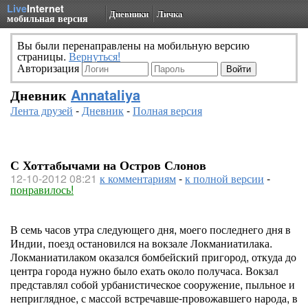
Live
Internet
Дневники
Личка
мобильная версия
Вы были перенаправлены на мобильную версию
страницы.
Вернуться!
Авторизация
Дневник
Annataliya
Лента друзей
-
Дневник
-
Полная версия
С Хоттабычами на Остров Слонов
12-10-2012 08:21
к комментариям
-
к полной версии
-
понравилось!
В семь часов утра следующего дня, моего последнего дня в
Индии, поезд остановился на вокзале Локманиатилака.
Локманиатилаком оказался бомбейский пригород, откуда до
центра города нужно было ехать около получаса. Вокзал
представлял собой урбанистическое сооружение, пыльное и
неприглядное, с массой встречавше-провожавшего народа, в