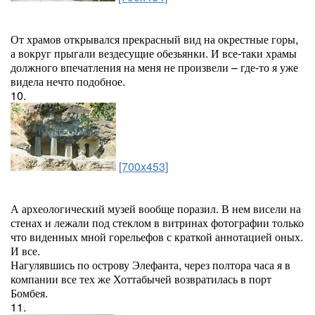
От храмов открывался прекрасный вид на окрестные горы,
а вокруг прыгали вездесущие обезьянки. И все-таки храмы
должного впечатления на меня не произвели – где-то я уже
видела нечто подобное.
10.
[700x453]
А археологический музей вообще поразил. В нем висели на
стенах и лежали под стеклом в витринах фотографии только
что виденных мной горельефов с краткой аннотацией оных.
И все.
Нагулявшись по острову Элефанта, через полтора часа я в
компании все тех же Хоттабычей возвратилась в порт
Бомбея.
11.