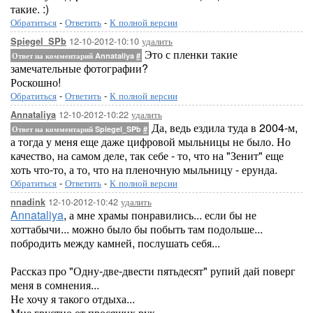
такие. :)
Обратиться
-
Ответить
-
К полной версии
12-10-2012-10:10
удалить
Spiegel_SPb
Это с пленки такие
Ответ на комментарий Annataliya
#
замечательные фотографии?
Роскошно!
Обратиться
-
Ответить
-
К полной версии
12-10-2012-10:22
удалить
Annataliya
Да, ведь ездила туда в 2004-м,
Ответ на комментарий Spiegel_SPb
#
а тогда у меня еще даже цифровой мыльницы не было. Но
качество, на самом деле, так себе - то, что на "Зенит" еще
хоть что-то, а то, что на пленочную мыльницу - ерунда.
Обратиться
-
Ответить
-
К полной версии
12-10-2012-10:42
удалить
nnadink
Annataliya
, а мне храмы понравились... если бы не
хоттабычи... можно было бы побыть там подольше...
побродить между камней, послушать себя...
Рассказ про "Одну-две-двести пятьдесят" рупий дай поверг
меня в сомнения...
Не хочу я такого отдыха...
Мне грустно от просящих рук...