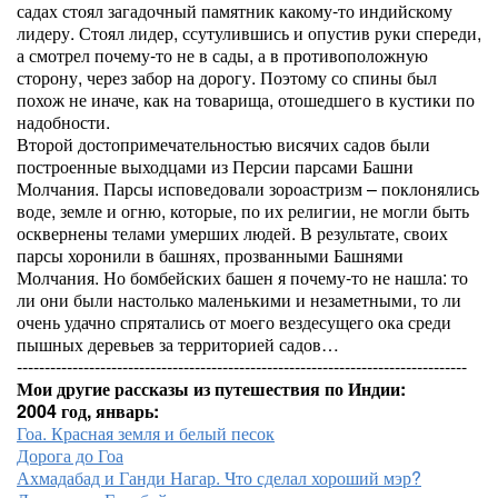
садах стоял загадочный памятник какому-то индийскому
лидеру. Стоял лидер, ссутулившись и опустив руки спереди,
а смотрел почему-то не в сады, а в противоположную
сторону, через забор на дорогу. Поэтому со спины был
похож не иначе, как на товарища, отошедшего в кустики по
надобности.
Второй достопримечательностью висячих садов были
построенные выходцами из Персии парсами Башни
Молчания. Парсы исповедовали зороастризм – поклонялись
воде, земле и огню, которые, по их религии, не могли быть
осквернены телами умерших людей. В результате, своих
парсы хоронили в башнях, прозванными Башнями
Молчания. Но бомбейских башен я почему-то не нашла: то
ли они были настолько маленькими и незаметными, то ли
очень удачно спрятались от моего вездесущего ока среди
пышных деревьев за территорией садов…
---------------------------------------------------------------------------------
Мои другие рассказы из путешествия по Индии:
2004 год, январь:
Гоа. Красная земля и белый песок
Дорога до Гоа
Ахмадабад и Ганди Нагар. Что сделал хороший мэр?