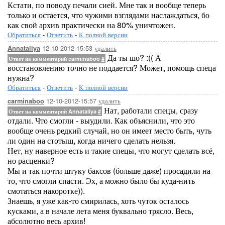
Кстати, по поводу печали сией. Мне так и вообще теперь
только и остается, что чужими взглядами наслаждаться, бо
как свой архив практически на 80% уничтожен.
Обратиться
-
Ответить
-
К полной версии
12-10-2012-15:53
удалить
Annataliya
Да ты шо? :(( А
Ответ на комментарий carminaboo
#
восстановлению точно не поддается? Может, помощь спеца
нужна?
Обратиться
-
Ответить
-
К полной версии
12-10-2012-15:57
удалить
carminaboo
Нат, работали спецы, сразу
Ответ на комментарий Annataliya
#
отдали. Что смогли - выудили. Как объяснили, что это
вообще очень редкий случай, но он имеет место быть, чуть
ли один на стотыщ, когда ничего сделать нельзя.
Нет, ну наверное есть и такие спецы, что могут сделать всё,
но расценки?
Мы и так почти штуку баксов (больше даже) просадили на
то, что смогли спасти. Эх, а можно было бы куда-нить
смотаться накоротке)).
Знаешь, я уже как-то смирилась, хоть чуток осталось
кусками, а в начале лета меня буквально трясло. Весь,
абсолютно весь архив!