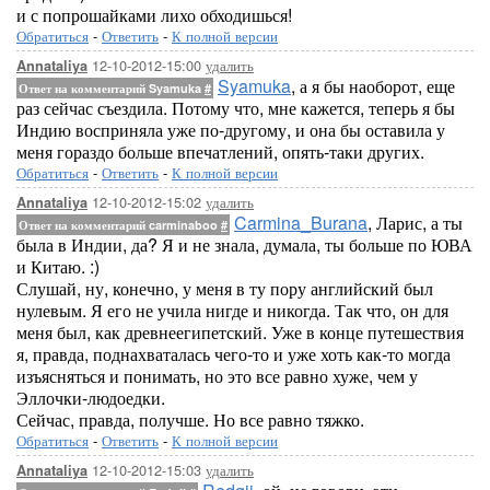
и с попрошайками лихо обходишься!
Обратиться
-
Ответить
-
К полной версии
12-10-2012-15:00
удалить
Annataliya
Syamuka
, а я бы наоборот, еще
Ответ на комментарий Syamuka
#
раз сейчас съездила. Потому что, мне кажется, теперь я бы
Индию восприняла уже по-другому, и она бы оставила у
меня гораздо больше впечатлений, опять-таки других.
Обратиться
-
Ответить
-
К полной версии
12-10-2012-15:02
удалить
Annataliya
Carmina_Burana
, Ларис, а ты
Ответ на комментарий carminaboo
#
была в Индии, да? Я и не знала, думала, ты больше по ЮВА
и Китаю. :)
Слушай, ну, конечно, у меня в ту пору английский был
нулевым. Я его не учила нигде и никогда. Так что, он для
меня был, как древнеегипетский. Уже в конце путешествия
я, правда, поднахваталась чего-то и уже хоть как-то могда
изъясняться и понимать, но это все равно хуже, чем у
Эллочки-людоедки.
Сейчас, правда, получше. Но все равно тяжко.
Обратиться
-
Ответить
-
К полной версии
12-10-2012-15:03
удалить
Annataliya