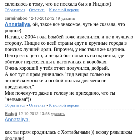
склоняюсь к тому, что не поехала бы я в Индию((
Обратиться
-
Ответить
-
К полной версии
12-10-2012-12:19
удалить
carminaboo
Annataliya
, ой, такое все знакомое, чуть не сказала, что
родное).
Наташ, с 2004 года Бомбей тоже изменился, и не в лучшую
сторону. Нищие со всей страны едут в крупные города в
поисках лучшей доли. Впрочем, у нас такая же картина.
Центр есть центр, и не дай бог попасть на окраины, где
обитают переселенцы в вагончиках и коробках.
Очень хороший у тебя отчет получился, добрый.
А вот тут я прям удивилась "гид вещал только на
английском языке и особой пользы для меня не
представлял."
Мне почему-то даже в голову не приходило, что ты
"неязыкая"))
Обратиться
-
Ответить
-
К полной версии
12-10-2012-13:58
удалить
Redgii
Annataliya
,
как ты прям сроднилась с Хоттабычами )) всюду рядышком
бродили)