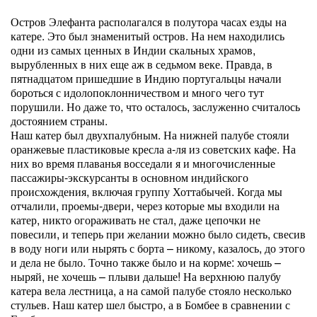
Остров Элефанта располагался в полутора часах езды на
катере. Это был знаменитый остров. На нем находились
одни из самых ценных в Индии скальных храмов,
вырубленных в них еще аж в седьмом веке. Правда, в
пятнадцатом пришедшие в Индию португальцы начали
бороться с идолопоклонничеством и много чего тут
порушили. Но даже то, что осталось, заслуженно считалось
достоянием страны.
Наш катер был двухпалубным. На нижней палубе стояли
оранжевые пластиковые кресла а-ля из советских кафе. На
них во время плаванья восседали я и многочисленные
пассажиры-экскурсанты в основном индийского
происхождения, включая группу Хоттабычей. Когда мы
отчалили, проемы-двери, через которые мы входили на
катер, никто огораживать не стал, даже цепочки не
повесили, и теперь при желании можно было сидеть, свесив
в воду ноги или нырять с борта – никому, казалось, до этого
и дела не было. Точно также было и на корме: хочешь –
ныряй, не хочешь – плыви дальше! На верхнюю палубу
катера вела лестница, а на самой палубе стояло несколько
стульев. Наш катер шел быстро, а в Бомбее в сравнении с