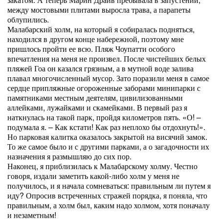
между мостовыми плитами выросла трава, а парапеты
облупились.
Малабарский холм, на который я собиралась подняться,
находился в другом конце набережной, поэтому мне
пришлось пройти ее всю. Пляж Чоупатти особого
впечатления на меня не произвел. После чистейших белых
пляжей Гоа он казался грязным, а в мутной воде залива
плавал многочисленный мусор. Зато поразили меня в самое
сердце припляжные огороженные заборами минипарки с
памятниками местным деятелям, цивилизованными
аллейками, лужайками и скамейками. В первый раз я
наткнулась на такой парк, пройдя километров пять. «О! –
подумала я. – Как кстати! Как раз неплохо бы отдохнуть!».
Но парковая калитка оказалось закрытой на висячий замок.
То же самое было и с другими парками, а о загадочности их
назначения я размышляю до сих пор.
Наконец, я приблизилась к Малабарскому холму. Честно
говоря, издали заметить какой-либо холм у меня не
получилось, и я начала сомневаться: правильным ли путем я
иду? Опросив встреченных стражей порядка, я поняла, что
правильным, а холм был, каким надо холмом, хотя поначалу
и незаметным!