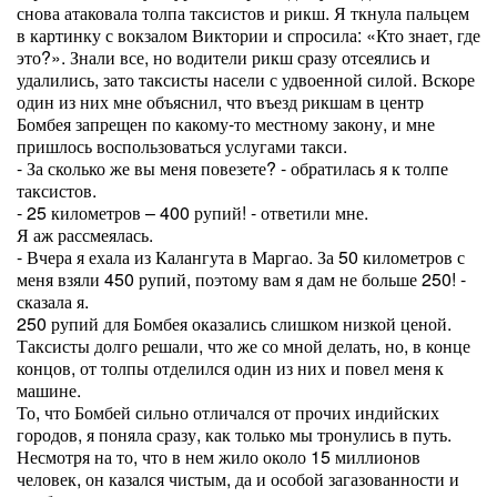
снова атаковала толпа таксистов и рикш. Я ткнула пальцем
в картинку с вокзалом Виктории и спросила: «Кто знает, где
это?». Знали все, но водители рикш сразу отсеялись и
удалились, зато таксисты насели с удвоенной силой. Вскоре
один из них мне объяснил, что въезд рикшам в центр
Бомбея запрещен по какому-то местному закону, и мне
пришлось воспользоваться услугами такси.
- За сколько же вы меня повезете? - обратилась я к толпе
таксистов.
- 25 километров – 400 рупий! - ответили мне.
Я аж рассмеялась.
- Вчера я ехала из Калангута в Маргао. За 50 километров с
меня взяли 450 рупий, поэтому вам я дам не больше 250! -
сказала я.
250 рупий для Бомбея оказались слишком низкой ценой.
Таксисты долго решали, что же со мной делать, но, в конце
концов, от толпы отделился один из них и повел меня к
машине.
То, что Бомбей сильно отличался от прочих индийских
городов, я поняла сразу, как только мы тронулись в путь.
Несмотря на то, что в нем жило около 15 миллионов
человек, он казался чистым, да и особой загазованности и