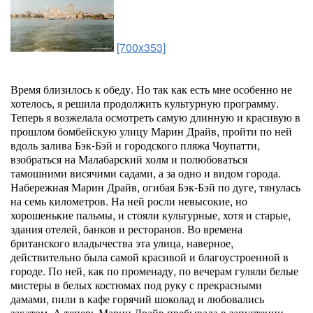
[700x353]
Время близилось к обеду. Но так как есть мне особенно не
хотелось, я решила продолжить культурную программу.
Теперь я возжелала осмотреть самую длинную и красивую в
прошлом бомбейскую улицу Марин Драйв, пройти по ней
вдоль залива Бэк-Бэй и городского пляжа Чоупатти,
взобраться на Малабарский холм и полюбоваться
тамошними висячими садами, а за одно и видом города.
Набережная Марин Драйв, огибая Бэк-Бэй по дуге, тянулась
на семь километров. На ней росли невысокие, но
хорошенькие пальмы, и стояли культурные, хотя и старые,
здания отелей, банков и ресторанов. Во времена
британского владычества эта улица, наверное,
действительно была самой красивой и благоустроенной в
городе. По ней, как по променаду, по вечерам гуляли белые
мистеры в белых костюмах под руку с прекрасными
дамами, пили в кафе горячий шоколад и любовались
закатом. А теперь Марин Драйв пребывала в запустении,