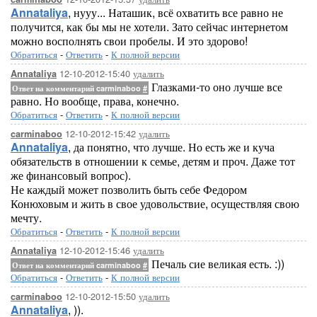
Annataliya
, нууу... Наташик, всё охватить все равно не
получится, как бы мы не хотели. Зато сейчас интернетом
можно восполнять свои пробелы. И это здорово!
Обратиться
-
Ответить
-
К полной версии
12-10-2012-15:40
удалить
Annataliya
Глазками-то оно лучше все
Ответ на комментарий carminaboo
#
равно. Но вообще, права, конечно.
Обратиться
-
Ответить
-
К полной версии
12-10-2012-15:42
удалить
carminaboo
Annataliya
, да понятно, что лучше. Но есть же и куча
обязательств в отношении к семье, детям и проч. Даже тот
же финансовый вопрос).
Не каждый может позволить быть себе Федором
Конюховым и жить в свое удовольствие, осуществляя свою
мечту.
Обратиться
-
Ответить
-
К полной версии
12-10-2012-15:46
удалить
Annataliya
Печаль сие великая есть. :))
Ответ на комментарий carminaboo
#
Обратиться
-
Ответить
-
К полной версии
12-10-2012-15:50
удалить
carminaboo
Annataliya
, )).