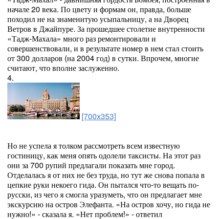
начале 20 века. По цвету и формам он, правда, больше
походил не на знаменитую усыпальницу, а на Дворец
Ветров в Джайпуре. За прошедшее столетие внутренности
«Тадж-Махала» много раз ремонтировали и
совершенствовали, и в результате номер в нем стал стоить
от 300 долларов (на 2004 год) в сутки. Впрочем, многие
считают, что вполне заслуженно.
4.
[700x353]
Но не успела я толком рассмотреть всем известную
гостиницу, как меня опять одолели таксисты. На этот раз
они за 700 рупий предлагали показать мне город.
Отделалась я от них не без труда, но тут же снова попала в
цепкие руки некоего гида. Он пытался что-то вещать по-
русски, из чего я смогла уразуметь, что он предлагает мне
экскурсию на остров Элефанта. «На остров хочу, но гида не
нужно!» - сказала я. «Нет проблем!» - ответил