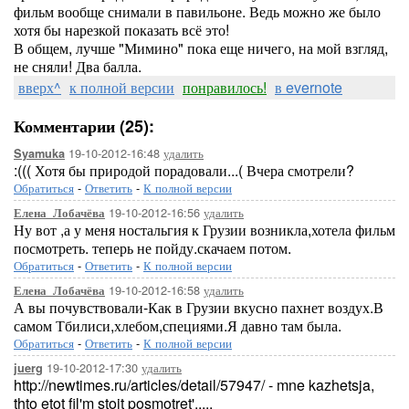
фильм вообще снимали в павильоне. Ведь можно же было
хотя бы нарезкой показать всё это!
В общем, лучше "Мимино" пока еще ничего, на мой взгляд,
не сняли! Два балла.
вверх^
к полной версии
понравилось!
в evernote
Комментарии (25):
19-10-2012-16:48
удалить
Syamuka
:((( Хотя бы природой порадовали...( Вчера смотрели?
Обратиться
-
Ответить
-
К полной версии
19-10-2012-16:56
удалить
Елена_Лобачёва
Ну вот ,а у меня ностальгия к Грузии возникла,хотела фильм
посмотреть. теперь не пойду.скачаем потом.
Обратиться
-
Ответить
-
К полной версии
19-10-2012-16:58
удалить
Елена_Лобачёва
А вы почувствовали-Как в Грузии вкусно пахнет воздух.В
самом Тбилиси,хлебом,специями.Я давно там была.
Обратиться
-
Ответить
-
К полной версии
19-10-2012-17:30
удалить
juerg
http://newtimes.ru/articles/detail/57947/ - mne kazhetsja,
thto etot fil'm stoit posmotret'.....