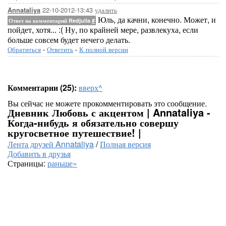
22-10-2012-13:43
удалить
Annataliya
Юль, да качни, конечно. Может, и
Ответ на комментарий Redjulia
#
пойдет, хотя... :( Ну, по крайней мере, развлекуха, если
больше совсем будет нечего делать.
Обратиться
-
Ответить
-
К полной версии
Комментарии (25):
вверх^
Вы сейчас не можете прокомментировать это сообщение.
Дневник Любовь с акцентом | Annataliya -
Когда-нибудь я обязательно совершу
кругосветное путешествие! |
Лента друзей Annataliya
/
Полная версия
Добавить в друзья
Страницы:
раньше»