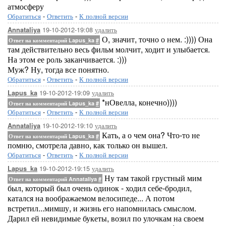
атмосферу
Обратиться
-
Ответить
-
К полной версии
19-10-2012-19:08
удалить
Annataliya
О, значит, точно о нем. :)))) Она
Ответ на комментарий Lapus_ka
#
там действительно весь фильм молчит, ходит и улыбается.
На этом ее роль заканчивается. :)))
Муж? Ну, тогда все понятно.
Обратиться
-
Ответить
-
К полной версии
19-10-2012-19:09
удалить
Lapus_ka
*нОвелла, конечно))))
Ответ на комментарий Lapus_ka
#
Обратиться
-
Ответить
-
К полной версии
19-10-2012-19:10
удалить
Annataliya
Кать, а о чем она? Что-то не
Ответ на комментарий Lapus_ka
#
помню, смотрела давно, как только он вышел.
Обратиться
-
Ответить
-
К полной версии
19-10-2012-19:15
удалить
Lapus_ka
Ну там такой грустный мим
Ответ на комментарий Annataliya
#
был, который был очень одинок - ходил себе-бродил,
катался на воображаемом велосипеде... А потом
встретил...мимшу, и жизнь его напомнилась смыслом.
Дарил ей невидимые букеты, возил по улочкам на своем