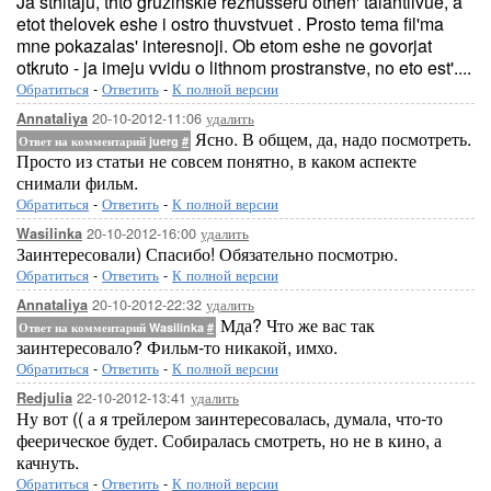
Ja sthitaju, thto gruzinskie rezhusseru othen' talantlivue, a
etot thelovek eshe i ostro thuvstvuet . Prosto tema fil'ma
mne pokazalas' interesnoji. Ob etom eshe ne govorjat
otkruto - ja imeju vvidu o lithnom prostranstve, no eto est'....
Обратиться
-
Ответить
-
К полной версии
20-10-2012-11:06
удалить
Annataliya
Ясно. В общем, да, надо посмотреть.
Ответ на комментарий juerg
#
Просто из статьи не совсем понятно, в каком аспекте
снимали фильм.
Обратиться
-
Ответить
-
К полной версии
20-10-2012-16:00
удалить
Wasilinka
Заинтересовали) Спасибо! Обязательно посмотрю.
Обратиться
-
Ответить
-
К полной версии
20-10-2012-22:32
удалить
Annataliya
Мда? Что же вас так
Ответ на комментарий Wasilinka
#
заинтересовало? Фильм-то никакой, имхо.
Обратиться
-
Ответить
-
К полной версии
22-10-2012-13:41
удалить
Redjulia
Ну вот (( а я трейлером заинтересовалась, думала, что-то
феерическое будет. Собиралась смотреть, но не в кино, а
качнуть.
Обратиться
-
Ответить
-
К полной версии