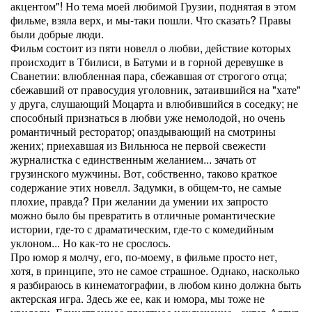
акцентом"! Но тема моей любимой Грузии, поднятая в этом
фильме, взяла верх, и мы-таки пошли. Что сказать? Правы
были добрые люди.
Фильм состоит из пяти новелл о любви, действие которых
происходит в Тбилиси, в Батуми и в горной деревушке в
Сванетии: влюбленная пара, сбежавшая от строгого отца;
сбежавший от правосудия уголовник, затаившийся на "хате"
у друга, слушающий Моцарта и влюбившийся в соседку; не
способный признаться в любви уже немолодой, но очень
романтичный ресторатор; опаздывающий на смотрины
жених; приехавшая из Вильнюса не первой свежести
журналистка с единственным желанием... зачать от
грузинского мужчины. Вот, собственно, таково краткое
содержание этих новелл. Задумки, в общем-то, не самые
плохие, правда? При желании да умении их запросто
можно было бы превратить в отличные романтические
истории, где-то с драматическим, где-то с комедийным
уклоном... Но как-то не срослось.
Про юмор я молчу, его, по-моему, в фильме просто нет,
хотя, в принципе, это не самое страшное. Однако, насколько
я разбираюсь в кинематографии, в любом кино должна быть
актерская игра. Здесь же ее, как и юмора, мы тоже не