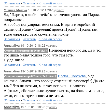
Обратиться
-
Ответить
-
К полной версии
19-10-2012-17:32
удалить
Мышка-Машка
Да, "Париж, я люблю тебя" мне именно улочками Парижа
понравился.
А вообще популярная тема стала. Видела и корейский
фильм о Пусане - "Камелия: проект Пусан". Пусана там
тоже маловато, зато сюжеты неплохие.
Обратиться
-
Ответить
-
К полной версии
19-10-2012-18:22
удалить
Annataliya
Природой немного да. Да и то,
Ответ на комментарий Syamuka
#
это лишь малая толика того, что там есть.
Ну да, вчера.
Обратиться
-
Ответить
-
К полной версии
19-10-2012-18:23
удалить
Annataliya
Елена_Лобачёва
, о да,
Ответ на комментарий Елена_Лобачёва
#
конечно! Запахи - это вообще отдельный разговор! :) Да что
там? Что ни возьми, мне там все очень нравится.
А фильм действительно лучше скачать, на большом экране,
имхо, его смотреть совсем не зачем.
Обратиться
-
Ответить
-
К полной версии
19-10-2012-18:25
удалить
Annataliya