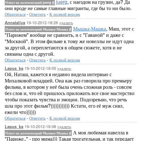
juerg
, с наездом на грузин, да? Да
Ответ на комментарий juerg
#
они вроде не самые главные мигранты, где бы то ни было.
Обратиться
-
Ответить
-
К полной версии
19-10-2012-18:26
удалить
Annataliya
Мышка-Машка
, Маш, этот с
Ответ на комментарий Мышка-Машка
#
"Парижем" вообще не сравнить, и с "Гаваной" и даже с
"Москвой". В этом фильме к тому же новеллы не идут одна
за другой, а переплетаются в общем сюжете, хотя и не
связаны одна с другой.
Обратиться
-
Ответить
-
К полной версии
19-10-2012-19:05
удалить
Lapus_ka
Ой, Наташ, кажется я недавно видела интервью с
Михалковой-младшей. Она как раз говорила про премьеру
фильма, в котором у неё была очень сложная роль - совсем
без слов и, что ей пришлось приложить все свое мастерство
чтобы показать чувства и эмоции. Подозреваю, что речь
шла про этот фильм?)))))))))))) Кстати, его её муж снял,
ежели что))))))
Обратиться
-
Ответить
-
К полной версии
19-10-2012-19:08
удалить
Lapus_ka
А моя любимая навелла в
Ответ на комментарий Мышка-Машка
#
"Париже.." - про мима))) Такая трогательная, и так передает