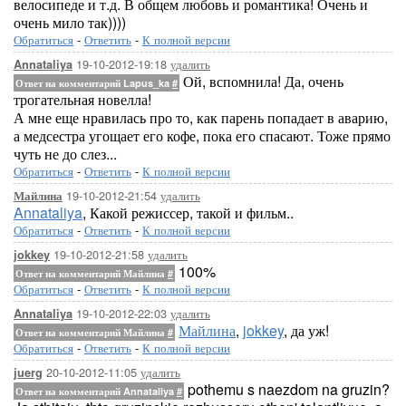
велосипеде и т.д. В общем любовь и романтика! Очень и
очень мило так))))
Обратиться
-
Ответить
-
К полной версии
19-10-2012-19:18
удалить
Annataliya
Ой, вспомнила! Да, очень
Ответ на комментарий Lapus_ka
#
трогательная новелла!
А мне еще нравилась про то, как парень попадает в аварию,
а медсестра угощает его кофе, пока его спасают. Тоже прямо
чуть не до слез...
Обратиться
-
Ответить
-
К полной версии
19-10-2012-21:54
удалить
Майлина
Annataliya
, Какой режиссер, такой и фильм..
Обратиться
-
Ответить
-
К полной версии
19-10-2012-21:58
удалить
jokkey
100%
Ответ на комментарий Майлина
#
Обратиться
-
Ответить
-
К полной версии
19-10-2012-22:03
удалить
Annataliya
Майлина
,
jokkey
, да уж!
Ответ на комментарий Майлина
#
Обратиться
-
Ответить
-
К полной версии
20-10-2012-11:05
удалить
juerg
pothemu s naezdom na gruzin?
Ответ на комментарий Annataliya
#