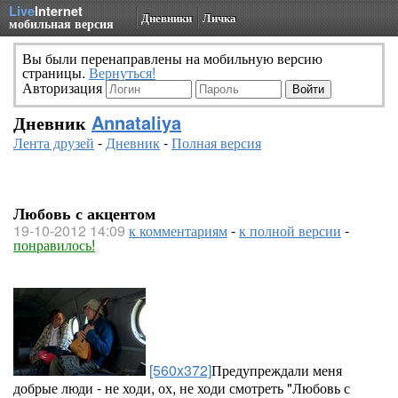
Live
Internet
Дневники
Личка
мобильная версия
Вы были перенаправлены на мобильную версию
страницы.
Вернуться!
Авторизация
Дневник
Annataliya
Лента друзей
-
Дневник
-
Полная версия
Любовь с акцентом
19-10-2012 14:09
к комментариям
-
к полной версии
-
понравилось!
[560x372]
Предупреждали меня
добрые люди - не ходи, ох, не ходи смотреть "Любовь с