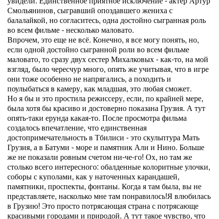
увидели. Единственное приятное исключение - актер Артур
Смольянинов, сыгравший опоздавшего жениха с
балалайкой, но согласитесь, одна достойно сыгранная роль
во всем фильме - несколько маловато.
Впрочем, это еще не всё. Конечно, я все могу понять, но,
если одной достойно сыгранной роли во всем фильме
маловато, то сразу двух сестер Михалковых - как-то, на мой
взгляд, было чересчур много, опять же учитывая, что в игре
они тоже особенно не напрягались, а походить и
поулыбаться в камеру, как младшая, это любая сможет.
Но я бы и это простила режиссеру, если, по крайней мере,
была хотя бы красиво и достоверно показана Грузия. А тут
опять-таки ерунда какая-то. После просмотра фильма
создалось впечатление, что единственная
достопримечательность в Тбилиси - это скульптура Мать
Грузия, а в Батуми - море и памятник Али и Нино. Больше
же не показали ровным счетом ни-че-го! Ох, но там же
столько всего интересного: обалденные колоритные улочки,
соборы с куполами, как у наточенных карандашей,
памятники, проспекты, фонтаны. Когда я там была, вы не
представляете, насколько мне там понравилось!Я влюбилась
в Грузию! Это просто потрясающая страна с потрясающе
красивыми городами и природой. А тут такое чувство, что