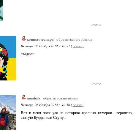
кошка-леопард
обратиться по имени
Четверг, 08 Ноября 2012 г. 10:31 (
ссылка
)
cтадион
nnadink
обратиться по имени
Четверг, 08 Ноября 2012 г. 10:56 (
ссылка
)
Вот и меня потянуло на историю красных кхмеров... вероятно,
статую Будды, или Ступу...