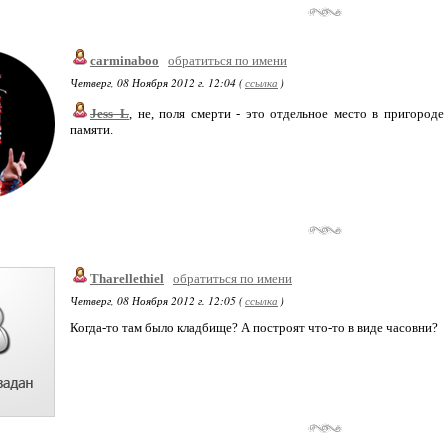
carminaboo
обратиться по имени
Четверг, 08 Ноября 2012 г. 12:04 (
ссылка
)
Jess_L
, не, поля смерти - это отдельное место в пригоро
памяти.
Tharellethiel
обратиться по имени
Четверг, 08 Ноября 2012 г. 12:05 (
ссылка
)
Когда-то там было кладбище? А построят что-то в виде часовни?