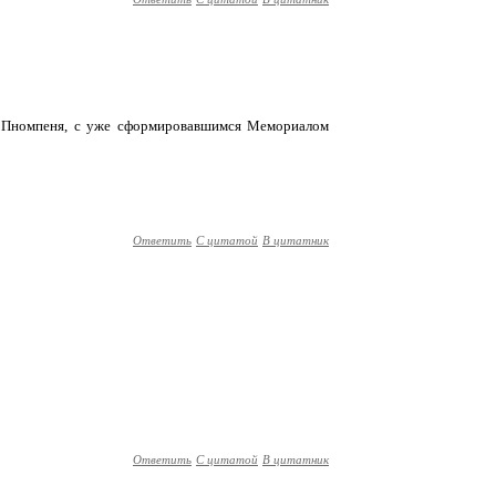
де Пномпеня, с уже сформировавшимся Мемориалом
Ответить
С цитатой
В цитатник
Ответить
С цитатой
В цитатник