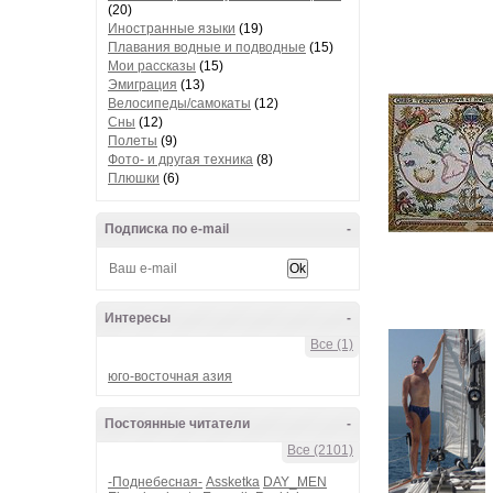
(20)
Иностранные языки
(19)
Плавания водные и подводные
(15)
Мои рассказы
(15)
Эмиграция
(13)
Велосипеды/самокаты
(12)
Сны
(12)
Полеты
(9)
Фото- и другая техника
(8)
Плюшки
(6)
Подписка по e-mail
-
Интересы
-
Все (1)
юго-восточная азия
Постоянные читатели
-
Все (2101)
-Поднебесная-
Assketka
DAY_MEN