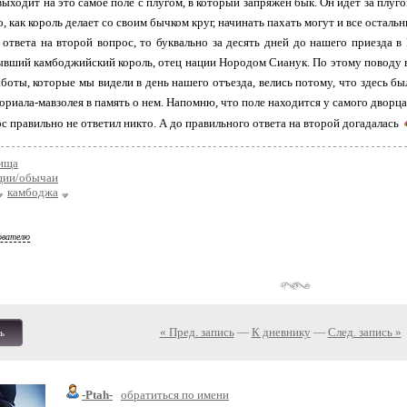
ыходит на это самое поле с плугом, в который запряжен бык. Он идет за плуго
о, как король делает со своим бычком круг, начинать пахать могут и все остал
 ответа на второй вопрос, то буквально за десять дней до нашего приезда 
бывший камбоджийский король, отец нации Нородом Сианук. По этому поводу 
боты, которые мы видели в день нашего отъезда, велись потому, что здесь 
ориала-мавзолея в память о нем. Напомню, что поле находится у самого дворца
с правильно не ответил никто. А до правильного ответа на второй догадалась
ища
ции/обычаи
камбоджа
ователю
« Пред. запись
—
К дневнику
—
След. запись »
ь
-Ptah-
обратиться по имени