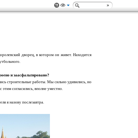
 королевский дворец, в котором он живет. Находится
утбольного.
троено и заасфальтировано?
ались строительные работы. Мы сильно удивились, но
с этим согласились, вполне уместно.
ля я назову послезавтра.