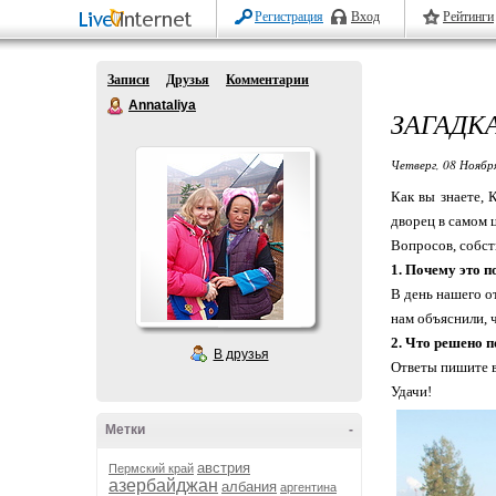
Регистрация
Вход
Рейтинги
Записи
Друзья
Комментарии
Annataliya
ЗАГАДКА
Четверг, 08 Ноябр
Как вы знаете, 
дворец в самом 
Вопросов, собст
1. Почему это п
В день нашего о
нам объяснили, ч
2. Что решено п
В друзья
Ответы пишите в
Удачи!
Метки
-
австрия
Пермский край
азербайджан
албания
аргентина