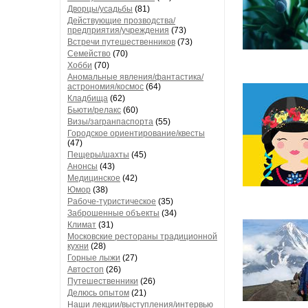
Дворцы/усадьбы
(81)
Действующие прозводства/
предприятия/учреждения
(73)
Встречи путешественников
(73)
Семейство
(70)
Хобби
(70)
Аномальные явления/фантастика/
астрономия/космос
(64)
Кладбища
(62)
Бьюти/релакс
(60)
Визы/загранпаспорта
(55)
Городское ориентирование/квесты
(47)
Пещеры/шахты
(45)
Анонсы
(43)
Медицинское
(42)
Юмор
(38)
Рабоче-туристическое
(35)
Заброшенные объекты
(34)
Климат
(31)
Московские рестораны традиционной
кухни
(28)
Горные лыжи
(27)
Автостоп
(26)
Путешественники
(26)
Делюсь опытом
(21)
Наши лекции/выступления/интервью