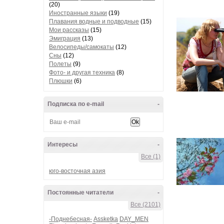
(20)
Иностранные языки
(19)
Плавания водные и подводные
(15)
Мои рассказы
(15)
Эмиграция
(13)
Велосипеды/самокаты
(12)
Сны
(12)
Полеты
(9)
Фото- и другая техника
(8)
Плюшки
(6)
Подписка по e-mail
-
Интересы
-
Все (1)
юго-восточная азия
Постоянные читатели
-
Все (2101)
-Поднебесная-
Assketka
DAY_MEN