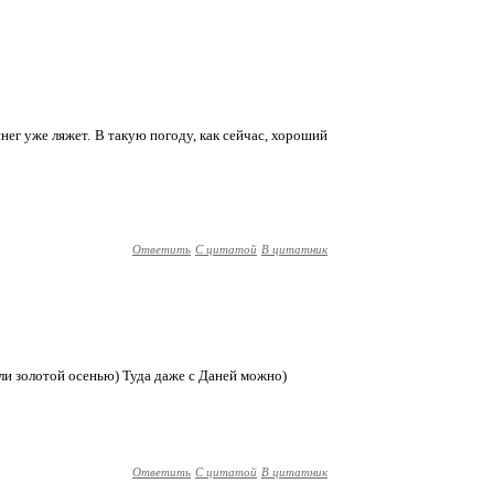
снег уже ляжет. В такую погоду, как сейчас, хороший
Ответить
С цитатой
В цитатник
 или золотой осенью) Туда даже с Даней можно)
Ответить
С цитатой
В цитатник