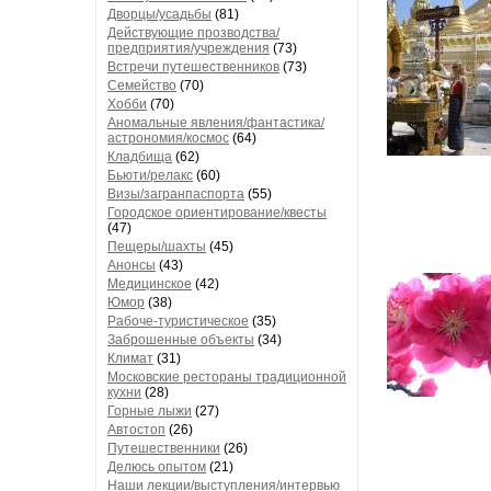
Дворцы/усадьбы
(81)
Действующие прозводства/
предприятия/учреждения
(73)
Встречи путешественников
(73)
Семейство
(70)
Хобби
(70)
Аномальные явления/фантастика/
астрономия/космос
(64)
Кладбища
(62)
Бьюти/релакс
(60)
Визы/загранпаспорта
(55)
Городское ориентирование/квесты
(47)
Пещеры/шахты
(45)
Анонсы
(43)
Медицинское
(42)
Юмор
(38)
Рабоче-туристическое
(35)
Заброшенные объекты
(34)
Климат
(31)
Московские рестораны традиционной
кухни
(28)
Горные лыжи
(27)
Автостоп
(26)
Путешественники
(26)
Делюсь опытом
(21)
Наши лекции/выступления/интервью