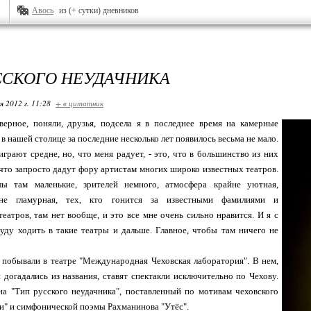
Авось
из (+ сутки) дневников
ССКОГО НЕУДАЧНИКА
я 2012 г. 11:28
+ в цитатник
верное, поняли, друзья, подсела я в последнее время на камерные
в нашей столице за последние несколько лет появилось весьма не мало.
играют средне, но, что меня радует, - это, что в большинство из них
 что запросто дадут фору артистам многих широко известных театров.
ы там маленькие, зрителей немного, атмосфера крайне уютная,
не гламурная, тех, кто гонится за известными фамилиями и
еатров, там нет вообще, и это все мне очень сильно нравится. И я с
уду ходить в такие театры и дальше. Главное, чтобы там ничего не
 побывали в театре "Международная Чеховская лаборатория". В нем,
 догадались из названия, ставят спектакли исключительно по Чехову.
а "Тип русского неудачника", поставленный по мотивам чеховского
ти" и симфонической поэмы Рахманинова "Утёс".