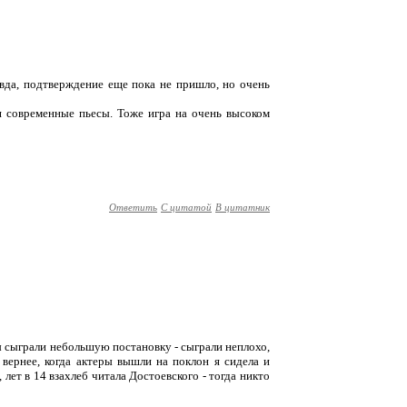
авда, подтверждение еще пока не пришло, но очень
ся современные пьесы. Тоже игра на очень высоком
Ответить
С цитатой
В цитатник
ы сыграли небольшую постановку - сыграли неплохо,
 вернее, когда актеры вышли на поклон я сидела и
лет в 14 взахлеб читала Достоевского - тогда никто