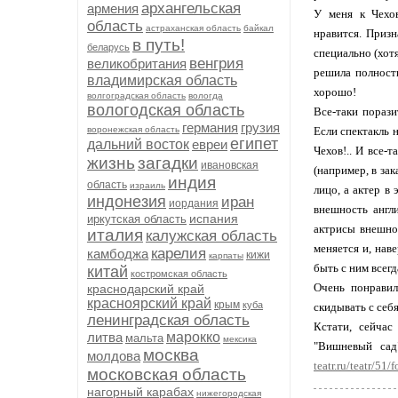
архангельская
армения
У меня к Чехов
область
астраханская область
байкал
нравится. Призн
в путь!
беларусь
специально (хот
венгрия
великобритания
решила полность
владимирская область
хорошо!
волгоградская область
вологда
вологодская область
Все-таки порази
германия
грузия
воронежская область
Если спектакль н
египет
дальний восток
евреи
Чехов!.. И все-
жизнь
загадки
ивановская
(например, в за
индия
область
израиль
лицо, а актер в
индонезия
иран
иордания
внешность англ
испания
иркутская область
актрисы внешнос
италия
калужская область
меняется и, нав
карелия
камбоджа
кижи
карпаты
быть с ним всегд
китай
костромская область
Очень понравил
краснодарский край
красноярский край
крым
куба
скидывать с себя
ленинградская область
Кстати, сейчас
литва
марокко
мальта
мексика
"Вишневый сад
москва
молдова
teatr.ru/teatr/5
московская область
нагорный карабах
нижегородская