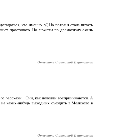
огадаться, кто именно. :(( Но потом я стала читать
 пишет простовато. Но сюжеты по драматизму очень
Ответить
С цитатой
В цитатник
его рассказы... Они, как новеллы воспринимаются. А
 на каких-нибудь выходных съездить в Мелихово в
Ответить
С цитатой
В цитатник