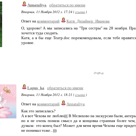
Annataliya
обратиться по имени
Вторник, 13 Ноября 2012 г. 17:24 (
ссылка
)
Ответ на
комментарий
Катя_Дизайнер_Иванова
О, здорово! А мы записались на "Три сестры" на 28 ноября. Пр
хочется туда сходить.
Катя, а я бы еще Театр.doc порекомендовала, если тебе нравят
уровне.
Lapus_ka
обратиться по имени
Вторник, 13 Ноября 2012 г. 18:21 (
ссылка
)
Ответ на
комментарий
Annataliya
Как это записалась?
А я вот Чехова не люблю((( В Мелихово на экскурсии были, актер
но я не очень поняла смысл да и концовка странная более чем,
думала: это конец был? Может для меня время Чехова еще придет, 
не понимал тоже...)))