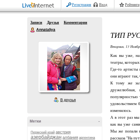
Регистрация
Вход
Рейтинги
Записи
Друзья
Комментарии
Annataliya
ТИП РУ
Вторник, 13 Ноябр
Как вы уже, на
театры, которых 
Где-то артисты 
они играют так,
К тому же зал
дружелюбная, 
популярностью т
В друзья
удовольствием б
изменилось.
А в этот раз мы
Метки
-
как вы уже сами
Мы же попали н
австрия
Пермский край
азербайджан
албания
аргентина
рассказа "На пу