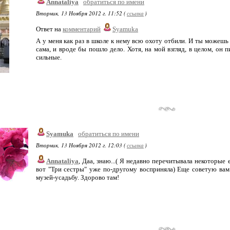
Annataliya
обратиться по имени
Вторник, 13 Ноября 2012 г. 11:52 (
ссылка
)
Ответ на
комментарий
Syamuka
А у меня как раз в школе к нему всю охоту отбили. И ты можешь д
сама, и вроде бы пошло дело. Хотя, на мой взгляд, в целом, он
сильные.
Syamuka
обратиться по имени
Вторник, 13 Ноября 2012 г. 12:03 (
ссылка
)
Annataliya
, Даа, знаю...( Я недавно перечитывала некоторые 
вот "Три сестры" уже по-другому восприняла) Еще советую вам
музей-усадьбу. Здорово там!