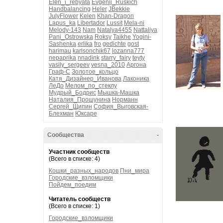
Elen_i_rebyata
Evgenij_Ruskich
Handbalancing
Heler
JBekkie
JulyFlower
Kelen
Khan-Dragon
Lapus_ka
Libertador
Lussit
Mela-ni
Melody-143
Nam
Natalya4455
Nattaliya
Pani_Ostrowska
Roksy
Taikhe
Yogini-
Sashenka
erlika
fro
gedichte
gost
harimau
karlsonchik67
lozanna777
nepaprika
nnadink
starry_fairy
teyty
vasily_sergeev
vesna_2010
Аргона
Граф-С
Золотое_кольцо
Катя_Дизайнер_Иванова
Лаконика
ЛеДо
Мелом_по_стеклу
Мудрый_Бодрис
Мышка-Машка
Наталия_Прошунина
Норманн
Сергей_Щипин
София_Выговская-
Блехман
Юксаре
Сообщества
-
Участник сообществ
(Всего в списке: 4)
Кошки_разных_народов
Пни_мира
Городские_взломщики
Пойдем_поедим
Читатель сообществ
(Всего в списке: 1)
Городские_взломщики