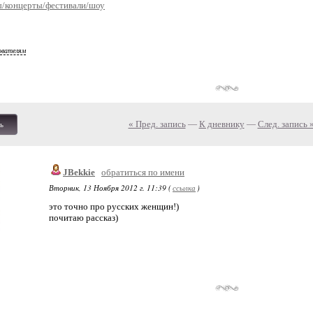
ы/концерты/фестивали/шоу
ователям
« Пред. запись
—
К дневнику
—
След. запись 
ь
JBekkie
обратиться по имени
Вторник, 13 Ноября 2012 г. 11:39 (
ссылка
)
это точно про русских женщин!)
почитаю рассказ)