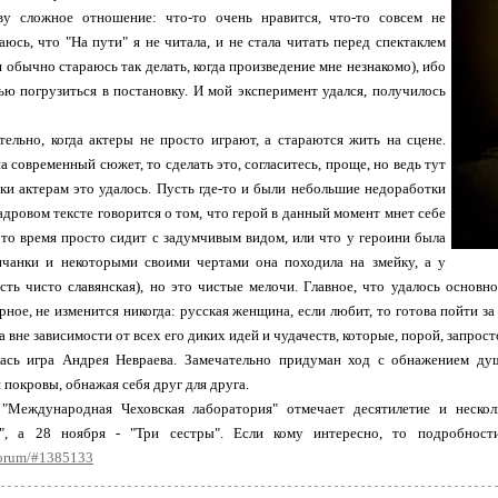
у сложное отношение: что-то очень нравится, что-то совсем не
аюсь, что "На пути" я не читала, и не стала читать перед спектаклем
я обычно стараюсь так делать, когда произведение мне незнакомо), ибо
ю погрузиться в постановку. И мой эксперимент удался, получилось
тельно, когда актеры не просто играют, а стараются жить на сцене.
а современный сюжет, то сделать это, согласитесь, проще, но ведь тут
таки актерам это удалось. Пусть где-то и были небольшие недоработки
кадровом тексте говорится о том, что герой в данный момент мнет себе
 это время просто сидит с задумчивым видом, или что у героини была
ичанки и некоторыми своими чертами она походила на змейку, а у
ть чисто славянская), но это чистые мелочи. Главное, что удалось основно
ерное, не изменится никогда: русская женщина, если любит, то готова пойти за
а вне зависимости от всех его диких идей и чудачеств, которые, порой, запрос
ась игра Андрея Невраева. Замечательно придуман ход с обнажением душ
 покровы, обнажая себя друг для друга.
 "Международная Чеховская лаборатория" отмечает десятилетие и нескол
", а 28 ноября - "Три сестры". Если кому интересно, то подробности
1/forum/#1385133