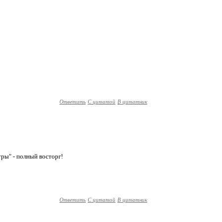
Ответить
С цитатой
В цитатник
тры" - полный восторг!
Ответить
С цитатой
В цитатник