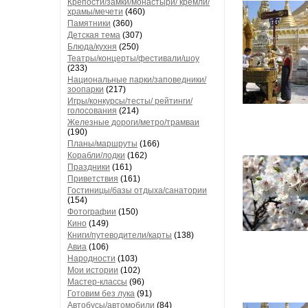
Крепости/замки/монастыри/ кремли/
храмы/мечети
(460)
Памятники
(360)
Детская тема
(307)
Блюда/кухня
(250)
Театры/концерты/фестивали/шоу
(233)
Национальные парки/заповедники/
зоопарки
(217)
Игры/конкурсы/тесты/ рейтинги/
голосования
(214)
Железные дороги/метро/трамваи
(190)
Планы/маршруты
(166)
Корабли/лодки
(162)
Праздники
(161)
Приветствия
(161)
Гостиницы/базы отдыха/санатории
(154)
Фотографии
(150)
Кино
(149)
Книги/путеводители/карты
(138)
Авиа
(106)
Народности
(103)
Мои истории
(102)
Мастер-классы
(96)
Готовим без лука
(91)
Автобусы/автомобили
(84)