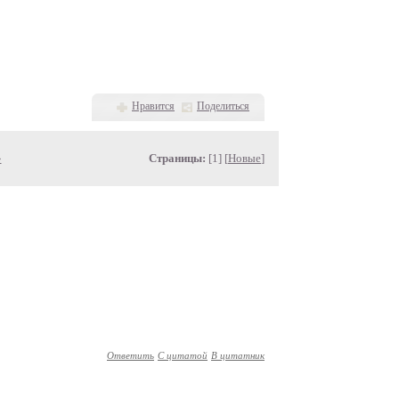
Нравится
Поделиться
»
Страницы:
[1] [
Новые
]
Ответить
С цитатой
В цитатник