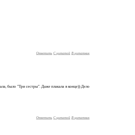
Ответить
С цитатой
В цитатник
ала, было "Три сестры". Даже плакала в конце)) Дело
Ответить
С цитатой
В цитатник