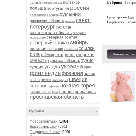
Рубрики:
Театр
полезное
область
петрозаводск
россия
польша
португалия
румыния
ростовская область
Процитировано
1 раз
санкт-
рязанская область
рязань
Понравилось:
3 польз
петербург
сахалин
сахалинская область
северная
северная осетия
македония
сибирь
северный кавказ
ссылки
сицилия
словакия
словения
сша
тверская
татарстан
Комментироват
таймыр
область
тунис
тульская область
украина
уганда
турция
урал
финляндия
франция
чехия
швеция
чили
чечня
швейцария
южная корея
эстония
эфиопия
япония
ярославль
ява
южная осетия
ярославская область
Рубрики
-
Фоторепортажи
(1464)
Выставки/музеи
(591)
Традиции/обычаи
(590)