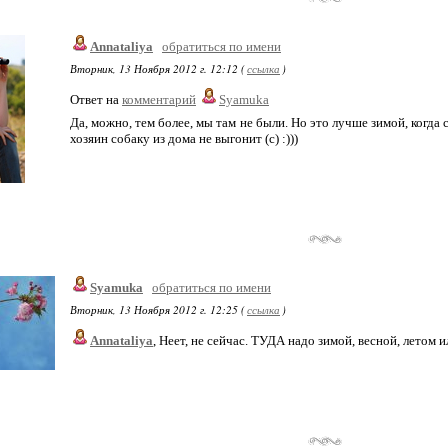
Annataliya
обратиться по имени
Вторник, 13 Ноября 2012 г. 12:12 (
ссылка
)
Ответ на
комментарий
Syamuka
Да, можно, тем более, мы там не были. Но это лучше зимой, когда 
хозяин собаку из дома не выгонит (с) :)))
Syamuka
обратиться по имени
Вторник, 13 Ноября 2012 г. 12:25 (
ссылка
)
Annataliya
, Неет, не сейчас. ТУДА надо зимой, весной, летом