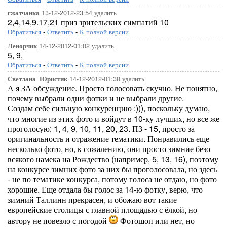
13-12-2012-23:54
удалить
гжатчанка
2,4,14,9.17,21 приз зрительских симпатий 10
Обратиться
-
Ответить
-
К полной версии
14-12-2012-01:02
удалить
Ленорчик
5, 9,
Обратиться
-
Ответить
-
К полной версии
14-12-2012-01:30
удалить
Светлана_Юристик
А я ЗА обсуждение. Просто голосовать скучно. Не понятно,
почему выбрали одни фотки и не выбрали другие.
Создам себе сильную конкуренцию :))), поскольку думаю,
что многие из этих фото и войдут в 10-ку лучших, но все же
проголосую: 1, 4, 9, 10, 11, 20, 23. ПЗ - 15, просто за
оригинальность и отражение тематики. Понравились еще
несколько фото, но, к сожалению, они просто зимние безо
всякого намека на Рождество (например, 5, 13, 16), поэтому
на конкурсе зимних фото за них бы проголосовала, но здесь
- не по тематике конкурса, потому голоса не отдаю, но фото
хорошие. Еще отдала бы голос за 14-ю фотку, верю, что
зимний Таллинн прекрасен, и обожаю вот такие
европейские столицы с главной площадью с ёлкой, но
автору не повезло с погодой
Фотошоп или нет, но