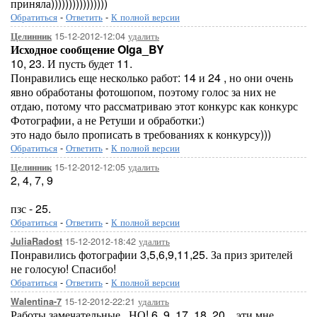
приняла))))))))))))))))
Обратиться
-
Ответить
-
К полной версии
15-12-2012-12:04
удалить
Целинник
Исходное сообщение Olga_BY
10, 23. И пусть будет 11.
Понравились еще несколько работ: 14 и 24 , но они очень
явно обработаны фотошопом, поэтому голос за них не
отдаю, потому что рассматриваю этот конкурс как конкурс
Фотографии, а не Ретуши и обработки:)
это надо было прописать в требованиях к конкурсу)))
Обратиться
-
Ответить
-
К полной версии
15-12-2012-12:05
удалить
Целинник
2, 4, 7, 9
пзс - 25.
Обратиться
-
Ответить
-
К полной версии
15-12-2012-18:42
удалить
JuliaRadost
Понравились фотографии 3,5,6,9,11,25. За приз зрителей
не голосую! Спасибо!
Обратиться
-
Ответить
-
К полной версии
15-12-2012-22:21
удалить
Walentina-7
Работы замечательные...НО! 6, 9, 17, 18, 20....эти мне