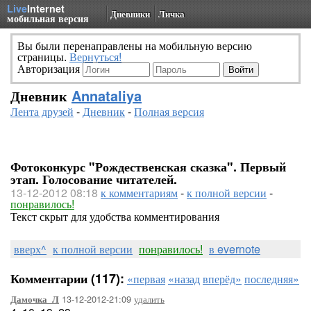
Live
Internet
Дневники
Личка
мобильная версия
Вы были перенаправлены на мобильную версию
страницы.
Вернуться!
Авторизация
Дневник
Annataliya
Лента друзей
-
Дневник
-
Полная версия
Фотоконкурс "Рождественская сказка". Первый
этап. Голосование читателей.
13-12-2012 08:18
к комментариям
-
к полной версии
-
понравилось!
Текст скрыт для удобства комментирования
вверх^
к полной версии
понравилось!
в evernote
Комментарии (117):
«первая
«назад
вперёд»
последняя»
13-12-2012-21:09
удалить
Дамочка_Л