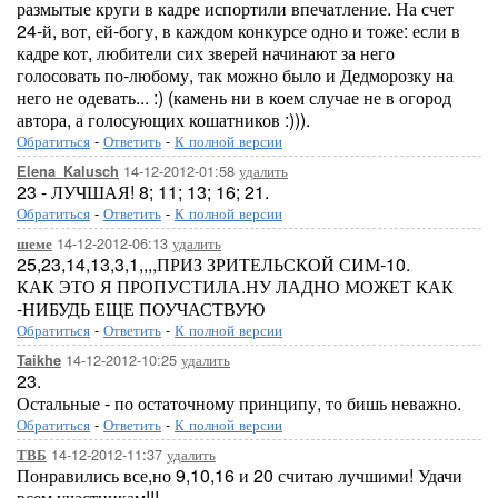
размытые круги в кадре испортили впечатление. На счет
24-й, вот, ей-богу, в каждом конкурсе одно и тоже: если в
кадре кот, любители сих зверей начинают за него
голосовать по-любому, так можно было и Дедморозку на
него не одевать... :) (камень ни в коем случае не в огород
автора, а голосующих кошатников :))).
Обратиться
-
Ответить
-
К полной версии
14-12-2012-01:58
удалить
Elena_Kalusch
23 - ЛУЧШАЯ! 8; 11; 13; 16; 21.
Обратиться
-
Ответить
-
К полной версии
14-12-2012-06:13
удалить
шеме
25,23,14,13,3,1,,,,ПРИЗ ЗРИТЕЛЬСКОЙ СИМ-10.
КАК ЭТО Я ПРОПУСТИЛА.НУ ЛАДНО МОЖЕТ КАК
-НИБУДЬ ЕЩЕ ПОУЧАСТВУЮ
Обратиться
-
Ответить
-
К полной версии
14-12-2012-10:25
удалить
Taikhe
23.
Остальные - по остаточному принципу, то бишь неважно.
Обратиться
-
Ответить
-
К полной версии
14-12-2012-11:37
удалить
ТВБ
Понравились все,но 9,10,16 и 20 считаю лучшими! Удачи
всем участникам!!!