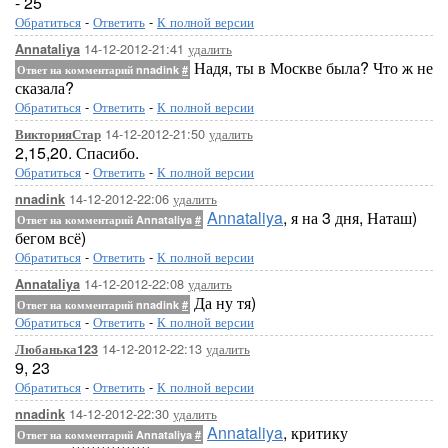
- 25
Обратиться
-
Ответить
-
К полной версии
14-12-2012-21:41
удалить
Annataliya
Надя, ты в Москве была? Что ж не
Ответ на комментарий nnadink
#
сказала?
Обратиться
-
Ответить
-
К полной версии
14-12-2012-21:50
удалить
ВикторияСтар
2,15,20. Спасибо.
Обратиться
-
Ответить
-
К полной версии
14-12-2012-22:06
удалить
nnadink
Annataliya
, я на 3 дня, Наташ)
Ответ на комментарий Annataliya
#
бегом всё)
Обратиться
-
Ответить
-
К полной версии
14-12-2012-22:08
удалить
Annataliya
Да ну тя)
Ответ на комментарий nnadink
#
Обратиться
-
Ответить
-
К полной версии
14-12-2012-22:13
удалить
Любанька123
9, 23
Обратиться
-
Ответить
-
К полной версии
14-12-2012-22:30
удалить
nnadink
Annataliya
, критику
Ответ на комментарий Annataliya
#