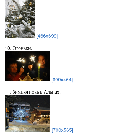
[466x699]
10. Огоньки.
[699x464]
11. Зимняя ночь в Альпах.
[700x565]