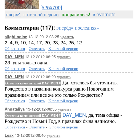
[525x700]
вверх^
к полной версии
понравилось!
в evernote
Комментарии (117):
вперёд»
последняя»
13-12-2012-08:25
удалить
slight-noise
2, 4, 9, 10, 14, 17, 20, 23, 24, 25, 12
Обратиться
-
Ответить
-
К полной версии
13-12-2012-08:25
удалить
DAY_MEN
23, увы только одна.
Обратиться
-
Ответить
-
К полной версии
13-12-2012-08:29
удалить
DAY_MEN
Да, хотелось бы уточнить,
Ответ на комментарий DAY_MEN
#
Рождество в названии конкурса равно Новогодним
праздникам или все же это только Рождество?
Обратиться
-
Ответить
-
К полной версии
13-12-2012-08:35
удалить
Annataliya
DAY_MEN
, да, тема общая -
Ответ на комментарий DAY_MEN
#
Рождество и Новый Год, в правилах была написано.
Обратиться
-
Ответить
-
К полной версии
13-12-2012-08:40
удалить
Leax