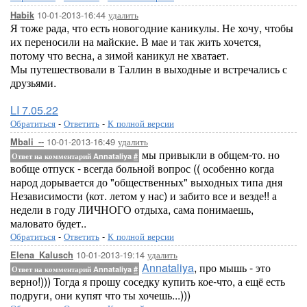
10-01-2013-16:44
удалить
Habik
Я тоже рада, что есть новогодние каникулы. Не хочу, чтобы
их переносили на майские. В мае и так жить хочется,
потому что весна, а зимой каникул не хватает.
Мы путешествовали в Таллин в выходные и встречались с
друзьями.
LI 7.05.22
Обратиться
-
Ответить
-
К полной версии
10-01-2013-16:49
удалить
Mbali_--
мы привыкли в общем-то. но
Ответ на комментарий Annataliya
#
вобще отпуск - всегда больной вопрос (( особенно когда
народ дорывается до "общественных" выходных типа дня
Независимости (кот. летом у нас) и забито все и везде!! а
недели в году ЛИЧНОГО отдыха, сама понимаешь,
маловато будет..
Обратиться
-
Ответить
-
К полной версии
10-01-2013-19:14
удалить
Elena_Kalusch
Annataliya
, про мышь - это
Ответ на комментарий Annataliya
#
верно!))) Тогда я прошу соседку купить кое-что, а ещё есть
подруги, они купят что ты хочешь...)))