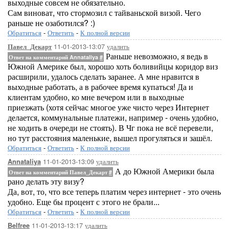
выходные совсем не обязательно.
Сам виноват, что стормозил с тайваньской визой. Чего
раньше не озаботился? :)
Обратиться
-
Ответить
-
К полной версии
11-01-2013-13:07
удалить
Павел_Декарт
Раньше невозможно, я ведь в
Ответ на комментарий Annataliya
#
Южной Америке был, хорошо хоть боливийцы коридор виз
расширили, удалось сделать заранее. А мне нравится в
выходные работать, а в рабочее время купаться! Да и
клиентам удобно, ко мне вечером или в выходные
приезжать (хотя сейчас многое уже чисто через Интернет
делается, коммунальные платежи, например - очень удобно,
не ходить в очереди не стоять). В Чг пока не всё перевели,
но тут расстояния маленькие, вышел прогуляться и зашёл.
Обратиться
-
Ответить
-
К полной версии
11-01-2013-13:09
удалить
Annataliya
А до Южной Америки была
Ответ на комментарий Павел_Декарт
#
рано делать эту визу?
Да, вот, то, что все теперь платим через интернет - это очень
удобно. Еще бы процент с этого не брали...
Обратиться
-
Ответить
-
К полной версии
11-01-2013-13:17
удалить
Belfree