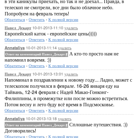
в эти каникулы приехать, но так и не доехал... Правда, в
телескоп не смотрели, все дни было облачное небо.
Попробуем на февраль теперь!
Обратиться
-
Ответить
-
К полной версии
10-01-2013-11:10
удалить
Павел_Декарт
Европейский каток - европейские цены)))))
Обратиться
-
Ответить
-
К полной версии
10-01-2013-11:14
удалить
Annataliya
А кто-то просто нам не
Ответ на комментарий Павел_Декарт
#
напомнил вовремя. :))
Обратиться
-
Ответить
-
К полной версии
10-01-2013-13:01
удалить
Павел_Декарт
Напоминал в поздравлении к новому году... Ладно, может с
телескопом получился в феврале. 16-26 января еду на
Тайвань, 12-24 февраля с Надей Макао-Гонконг-
Филиппины, в промежутке или после можно встретиться.
Потом весну и лето буду всё время в Подсмосковье.
Обратиться
-
Ответить
-
К полной версии
10-01-2013-13:18
удалить
Annataliya
Сплошные путешествия. :))
Ответ на комментарий Павел_Декарт
#
Договорились!
Обратиться
-
Ответить
-
К полной версии