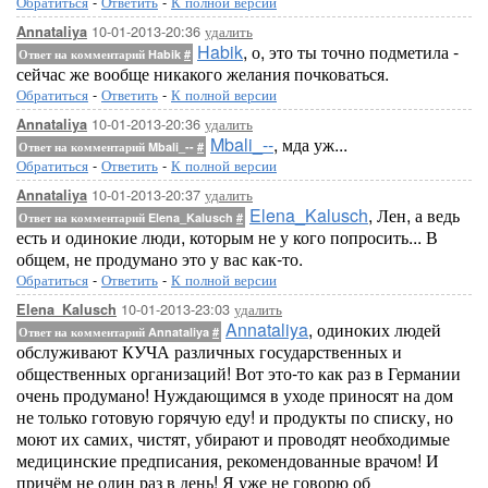
Обратиться
-
Ответить
-
К полной версии
10-01-2013-20:36
удалить
Annataliya
Habik
, о, это ты точно подметила -
Ответ на комментарий Habik
#
сейчас же вообще никакого желания почковаться.
Обратиться
-
Ответить
-
К полной версии
10-01-2013-20:36
удалить
Annataliya
Mbali_--
, мда уж...
Ответ на комментарий Mbali_--
#
Обратиться
-
Ответить
-
К полной версии
10-01-2013-20:37
удалить
Annataliya
Elena_Kalusch
, Лен, а ведь
Ответ на комментарий Elena_Kalusch
#
есть и одинокие люди, которым не у кого попросить... В
общем, не продумано это у вас как-то.
Обратиться
-
Ответить
-
К полной версии
10-01-2013-23:03
удалить
Elena_Kalusch
Annataliya
, одиноких людей
Ответ на комментарий Annataliya
#
обслуживают КУЧА различных государственных и
общественных организаций! Вот это-то как раз в Германии
очень продумано! Нуждающимся в уходе приносят на дом
не только готовую горячую еду! и продукты по списку, но
моют их самих, чистят, убирают и проводят необходимые
медицинские предписания, рекомендованные врачом! И
причём не один раз в день! Я уже не говорю об