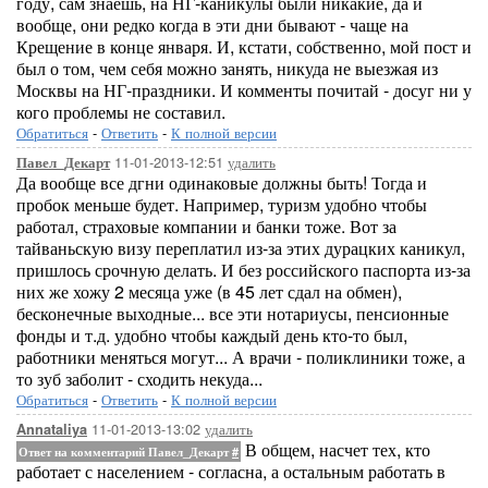
году, сам знаешь, на НГ-каникулы были никакие, да и
вообще, они редко когда в эти дни бывают - чаще на
Крещение в конце января. И, кстати, собственно, мой пост и
был о том, чем себя можно занять, никуда не выезжая из
Москвы на НГ-праздники. И комменты почитай - досуг ни у
кого проблемы не составил.
Обратиться
-
Ответить
-
К полной версии
11-01-2013-12:51
удалить
Павел_Декарт
Да вообще все дгни одинаковые должны быть! Тогда и
пробок меньше будет. Например, туризм удобно чтобы
работал, страховые компании и банки тоже. Вот за
тайваньскую визу переплатил из-за этих дурацких каникул,
пришлось срочную делать. И без российского паспорта из-за
них же хожу 2 месяца уже (в 45 лет сдал на обмен),
бесконечные выходные... все эти нотариусы, пенсионные
фонды и т.д. удобно чтобы каждый день кто-то был,
работники меняться могут... А врачи - поликлиники тоже, а
то зуб заболит - сходить некуда...
Обратиться
-
Ответить
-
К полной версии
11-01-2013-13:02
удалить
Annataliya
В общем, насчет тех, кто
Ответ на комментарий Павел_Декарт
#
работает с населением - согласна, а остальным работать в