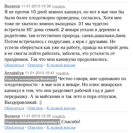
11-01-2013-10:38
удалить
Bucavca
Я не против 10 дней зимних каникул, но вот в мае они бы
были более плодотворно проведены, согласись. Хотя мне
тоже не хватило зимних выходных. 31 мы чудесно
встретили НГ дома семьей. 2 января уехали в деревню к
родителям, там естественно природа, санки,шашлыки,баня.
Потом встречались с подругами, а муж с друзьями. Не
успели обернуться как уже на работу, правда на второй день
я не смогла пойти работать, заболела, это усталость от
праздников. Так что мои каникулы продолжились.
Обратиться
-
Ответить
-
К полной версии
11-01-2013-10:41
удалить
Annataliya
Честно говоря, мне одинаково по
Ответ на комментарий Bucavca
#
плодотворности - в мае или в январе. Но плюс январских
каникул в том, что они разделяют рабочий год и дают
передышку. А за майскими и так лето и пора отпусков.
Выздоравливай. :)
Обратиться
-
Ответить
-
К полной версии
11-01-2013-12:05
удалить
Bucavca
Спасибо!
Ответ на комментарий Annataliya
#
Обратиться
-
Ответить
-
К полной версии