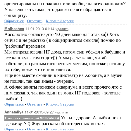
ориентированы на пожилых или вообще на всех одиноких?
У нас еще есть такое, что далеко не все обращаются в
соцзащиту.
Обратиться
-
Ответить
-
К полной версии
11-01-2013-01:14
удалить
Mnihcahca
Абсолютно согласна,что 10 дней мало для отдыха)) Хоть
сейчас и не работаю ( в общепринятом смысле) помню по
"рабочим" временам.
Мы отпраздновали НГ дома, потом сын убежал к бабушке и
все каникулы там сидит))) А мы разъезжали, читай
работали, по разным интересным местам, попозже распишу
их тебе, может что и понравится.
Еще все вместе сходили в кинотеатр на Хоббита, а в музеи
не пошли, так как знаем - очереди.
А сейчас заняты поиском аквариума и всего прочего,что с
ним связано, так как один из моих НГ подарков - золотые
рыбки! :)
Обратиться
-
Ответить
-
К полной версии
11-01-2013-09:27
удалить
Annataliya
Ух ты, здорово! А рыбки пока
Ответ на комментарий Mnihcahca
#
где живут? :) Жду рассказа об интересных местах.
Обратиться
-
Ответить
-
К полной версии