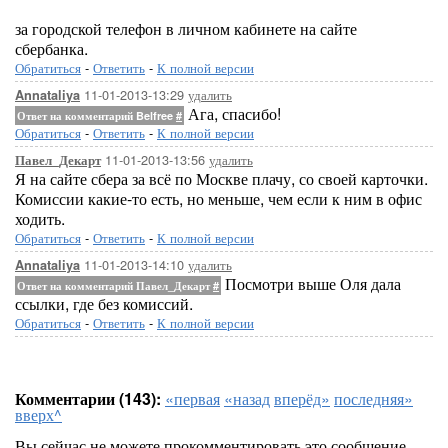
за городской телефон в личном кабинете на сайте
сбербанка.
Обратиться
-
Ответить
-
К полной версии
11-01-2013-13:29
удалить
Annataliya
Ага, спасибо!
Ответ на комментарий Belfree
#
Обратиться
-
Ответить
-
К полной версии
11-01-2013-13:56
удалить
Павел_Декарт
Я на сайте сбера за всё по Москве плачу, со своей карточки.
Комиссии какие-то есть, но меньше, чем если к ним в офис
ходить.
Обратиться
-
Ответить
-
К полной версии
11-01-2013-14:10
удалить
Annataliya
Посмотри выше Оля дала
Ответ на комментарий Павел_Декарт
#
ссылки, где без комиссий.
Обратиться
-
Ответить
-
К полной версии
Комментарии (143):
«первая
«назад
вперёд»
последняя»
вверх^
Вы сейчас не можете прокомментировать это сообщение.