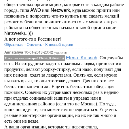
общественных организациях, которые есть в каждом районе
города, типа AWO или Netzwerk, куда можно прийти или
позвонить и попросить что-то купить или сделать мелкий
ремонт мебели или починить что-то (мы с мужем как раз
работаем на общественных началах в такой организации -
Netzwerk)...)))
А вот этого-то в России нет!
Обратиться
-
Ответить
-
К полной версии
10-01-2013-23:42
удалить
Annataliya
Elena_Kalusch
, Соцслужбы
Ответ на комментарий Elena_Kalusch
#
есть. Их сотрудники ходят к пожилым людям, приносят им
продукты, делают уборку-стирку, если надо, получают для
них пенсии, ходят за лекарствами. Опять же, если нужно
вызвать врача, то они это тоже делают. Для них это все
бесплатно, конечно же. Еще есть бесплатные обеды для
пожилых. Обычно их устраивают несколько раз в неделю
при отделах социальной защиты в управах или в
администрациях районов (если это не Москва). Но туда,
конечно, идут те, кто может сам передвигаться. Еще есть
разные волонтерские организации, но их не так много и
есть они не везде.
А ваши организации, которые ты перечислила,