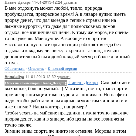
11-01-2013-12:24
удалить
Павел_Декарт
В мае отдохнуть может любой, тепло, природа
пробуждается, прекрасное время! А в январе нужно иметь
прорву денег, что для выезда в теплые страны или на
лыжные курорты, что даже для подмосковных домов
отдыха, все взвинчивают цены. К тому же мороз, не очень-
то погуляешь. Май лучше. А вообще-то я против
массовости, пусть все организации работают всегда без
отдыха, а каждому человеку закрепить законодательно
дополнительный выходной каждый месяц и более длинный
отпуск.
Обратиться
-
Ответить
-
К полной версии
11-01-2013-12:32
удалить
Annataliya
Павел_Декарт
, Сам работай в
Ответ на комментарий Павел_Декарт
#
выходные, больно умный. ;) Магазины, почта, транспорт и
прочие организации такого уровня - понимаю. Но на фига
надо, чтобы работали в выходные всякие там чиновники и
иже с ними? Наша контора, например?
Чтобы уехать на майские праздники, нужна точно такая же
прорва денег, как и в январе, ибо цены на все взвинчены
точно так же.
Зимние виды спорта же никто не отменял. Морозы в этом