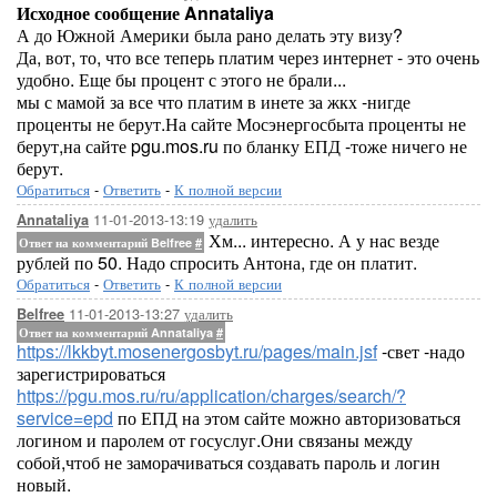
Исходное сообщение Annataliya
А до Южной Америки была рано делать эту визу?
Да, вот, то, что все теперь платим через интернет - это очень
удобно. Еще бы процент с этого не брали...
мы с мамой за все что платим в инете за жкх -нигде
проценты не берут.На сайте Мосэнергосбыта проценты не
берут,на сайте pgu.mos.ru по бланку ЕПД -тоже ничего не
берут.
Обратиться
-
Ответить
-
К полной версии
11-01-2013-13:19
удалить
Annataliya
Хм... интересно. А у нас везде
Ответ на комментарий Belfree
#
рублей по 50. Надо спросить Антона, где он платит.
Обратиться
-
Ответить
-
К полной версии
11-01-2013-13:27
удалить
Belfree
Ответ на комментарий Annataliya
#
https://lkkbyt.mosenergosbyt.ru/pages/main.jsf
-свет -надо
зарегистрироваться
https://pgu.mos.ru/ru/application/charges/search/?
service=epd
по ЕПД на этом сайте можно авторизоваться
логином и паролем от госуслуг.Они связаны между
собой,чтоб не заморачиваться создавать пароль и логин
новый.