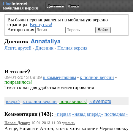
Live
Internet
Дневники
Личка
мобильная версия
Вы были перенаправлены на мобильную версию
страницы.
Вернуться!
Авторизация
Дневник
Annataliya
Лента друзей
-
Дневник
-
Полная версия
И это всё?
09-01-2013 09:39
к комментариям
-
к полной версии
-
понравилось!
Текст скрыт для удобства комментирования
вверх^
к полной версии
понравилось!
в evernote
Комментарии (143):
«первая
«назад
вперёд»
последняя»
10-01-2013-11:09
удалить
Павел_Декарт
А ещё, Наташа и Антон, кто-то хотел ко мне в Черноголовку