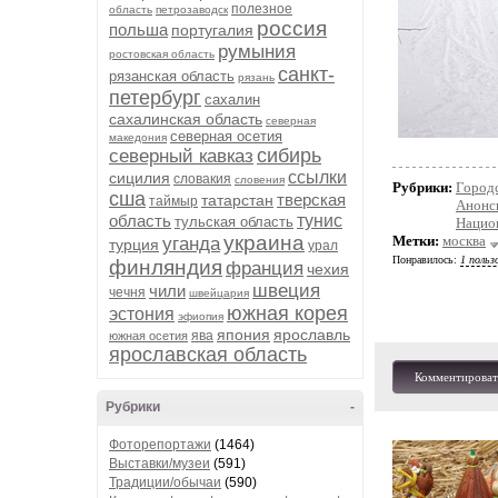
полезное
область
петрозаводск
россия
польша
португалия
румыния
ростовская область
санкт-
рязанская область
рязань
петербург
сахалин
сахалинская область
северная
северная осетия
македония
сибирь
северный кавказ
ссылки
сицилия
словакия
словения
Рубрики:
Город
сша
тверская
татарстан
таймыр
Анонс
область
тунис
тульская область
Нацио
украина
Метки:
москва
уганда
турция
урал
Понравилось:
1 польз
финляндия
франция
чехия
швеция
чили
чечня
швейцария
южная корея
эстония
эфиопия
япония
ярославль
ява
южная осетия
ярославская область
Комментироват
Рубрики
-
Фоторепортажи
(1464)
Выставки/музеи
(591)
Традиции/обычаи
(590)