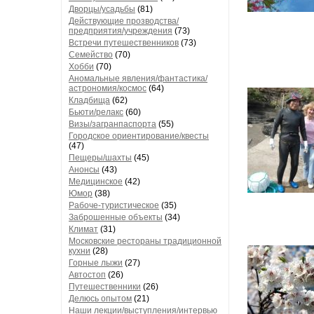
Дворцы/усадьбы
(81)
Действующие прозводства/
предприятия/учреждения
(73)
Встречи путешественников
(73)
Семейство
(70)
Хобби
(70)
Аномальные явления/фантастика/
астрономия/космос
(64)
Кладбища
(62)
Бьюти/релакс
(60)
Визы/загранпаспорта
(55)
Городское ориентирование/квесты
(47)
Пещеры/шахты
(45)
Анонсы
(43)
Медицинское
(42)
Юмор
(38)
Рабоче-туристическое
(35)
Заброшенные объекты
(34)
Климат
(31)
Московские рестораны традиционной
кухни
(28)
Горные лыжи
(27)
Автостоп
(26)
Путешественники
(26)
Делюсь опытом
(21)
Наши лекции/выступления/интервью