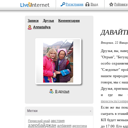
Регистрация
Вход
Рейтинги
Записи
Друзья
Комментарии
Annataliya
ДАВАЙТ
Вторник, 22 Январ
Друзья, вы, нав
"Отрыв", "Бегущ
особо охраняемы
"Следопыт" про
нашем природно
говоря, мы с на
Друзья, приглаша
В друзья
и где вы бу
moscow.ru/compet
Если же вы пок
Метки
-
сыграть в этаки
КП будет меньше
австрия
Пермский край
азербайджан
албания
аргентина
до 17.00. Его ад