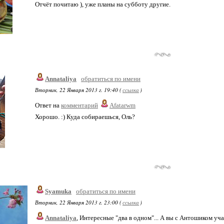
Отчёт почитаю ), уже планы на субботу другие.
Annataliya
обратиться по имени
Вторник, 22 Января 2013 г. 19:40 (
ссылка
)
Ответ на
комментарий
Afatarwm
Хорошо. :) Куда собираешься, Оль?
Syamuka
обратиться по имени
Вторник, 22 Января 2013 г. 23:00 (
ссылка
)
Annataliya
, Интересные "два в одном"... А вы с Антошиком уч