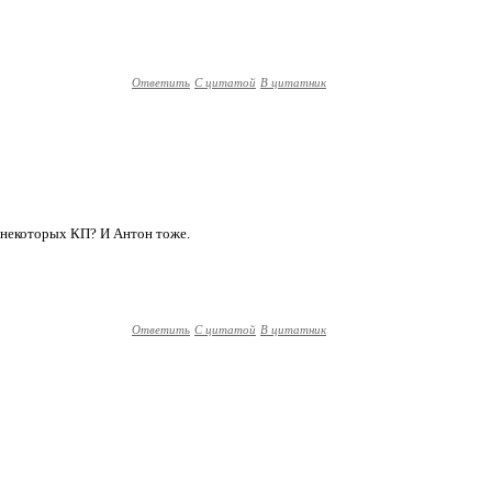
Ответить
С цитатой
В цитатник
се некоторых КП? И Антон тоже.
Ответить
С цитатой
В цитатник