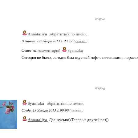
Annataliya
обратиться по имени
Вторник, 22 Января 2013 г. 23:17 (
ссылка
)
Ответ на
комментарий
Syamuka
Сегодня не было, сегодня был вкусный кофе с печеньками, пораськ
Syamuka
обратиться по имени
Среда, 23 Января 2013 г. 00:00 (
ссылка
)
Annataliya
, Даа. кусьно) Теперь в другой раз))