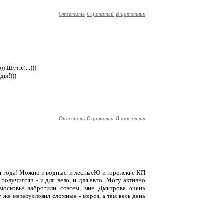
Ответить
С цитатой
В цитатник
)) Шутю!...)))
ды!)))
Ответить
С цитатой
В цитатник
я года! Можно и водные, и лесныеЮ и горолские КП
 получитсяч - и для вело, и для авто. Могу активно
московье забросили совсем, мне Дмитрове очень
у же метеоусловия сложные - мороз, а там весь день