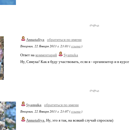
Annataliya
обратиться по имени
Вторник, 22 Января 2013 г. 23:03 (
ссылка
)
Ответ на
комментарий
Syamuka
Ну, Сямука! Как я буду участвовать, если я - организатор и в кур
Syamuka
обратиться по имени
Вторник, 22 Января 2013 г. 23:07 (
ссылка
)
Annataliya
, Ну, это я так, на всякий случай спросила)