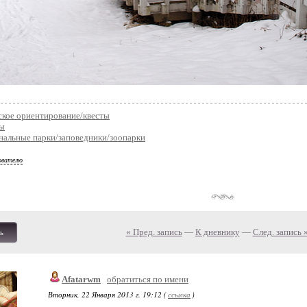
ское ориентирование/квесты
ы
нальные парки/заповедники/зоопарки
ователю
« Пред. запись
—
К дневнику
—
След. запись 
ь
Afatarwm
обратиться по имени
Вторник, 22 Января 2013 г. 19:12 (
ссылка
)