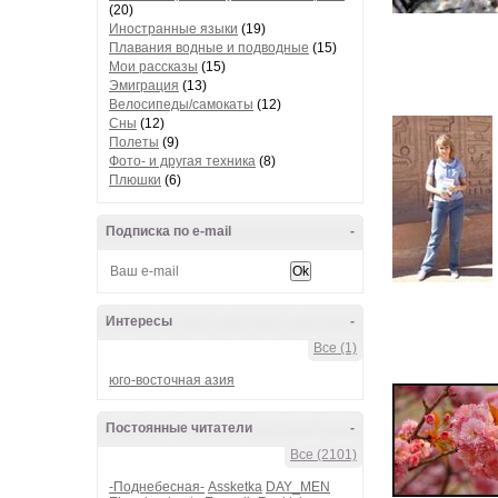
(20)
Иностранные языки
(19)
Плавания водные и подводные
(15)
Мои рассказы
(15)
Эмиграция
(13)
Велосипеды/самокаты
(12)
Сны
(12)
Полеты
(9)
Фото- и другая техника
(8)
Плюшки
(6)
Подписка по e-mail
-
Интересы
-
Все (1)
юго-восточная азия
Постоянные читатели
-
Все (2101)
-Поднебесная-
Assketka
DAY_MEN