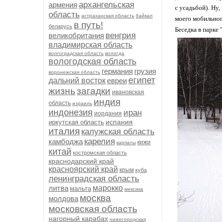
архангельская
армения
с усадьбой). Ну,
область
астраханская область
байкал
моего мобильног
в путь!
беларусь
Беседка в парке 
венгрия
великобритания
владимирская область
волгоградская область
вологда
вологодская область
германия
грузия
воронежская область
египет
дальний восток
евреи
жизнь
загадки
ивановская
индия
область
израиль
индонезия
иран
иордания
испания
иркутская область
италия
калужская область
карелия
камбоджа
кижи
карпаты
китай
костромская область
краснодарский край
красноярский край
крым
куба
ленинградская область
литва
марокко
мальта
мексика
москва
молдова
московская область
нагорный карабах
нижегородская