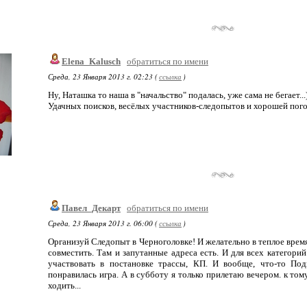
Elena_Kalusch
обратиться по имени
Среда, 23 Января 2013 г. 02:23 (
ссылка
)
Ну, Наташка то наша в "начальство" подалась, уже сама не бегает...)
Удачных поисков, весёлых участников-следопытов и хорошей пого
Павел_Декарт
обратиться по имени
Среда, 23 Января 2013 г. 06:00 (
ссылка
)
Организуй Следопыт в Черноголовке! И желательно в теплое врем
совместить. Там и запутанные адреса есть. И для всех категорий
участвовать в постановке трассы, КП. И вообще, что-то Под
понравилась игра. А в субботу я только прилетаю вечером. к том
ходить...