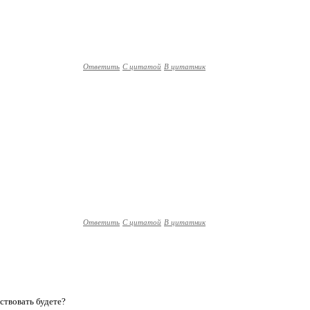
Ответить
С цитатой
В цитатник
Ответить
С цитатой
В цитатник
аствовать будете?