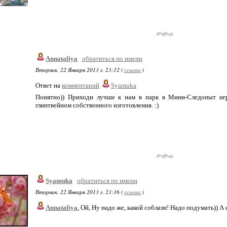
Annataliya
обратиться по имени
Вторник, 22 Января 2013 г. 23:12 (
ссылка
)
Ответ на
комментарий
Syamuka
Понятно)) Приходи лучше к нам в парк в Мини-Следопыт игра
глинтвейном собственного изготовления. :)
Syamuka
обратиться по имени
Вторник, 22 Января 2013 г. 23:16 (
ссылка
)
Annataliya
, Ой, Ну надо же, какой соблазн! Надо подумать)) А