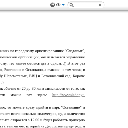
ованиях по городскому ориентированию: "Следопыт",
логической организации, коя называется Управление
у, что нынче слились два в одном. :)) В этот раз
 Ростокино и Останкино, а главное - в том числе, в
ьбу Шереметевых, ВВЦ и Ботанический сад. Короче
:)
к обычно от 20 до 30 км, в зависимости от того, как
ности можно вот здесь:
http://www.sledopyt-
ию, то можете сразу прийти в парк "Останкино" и
тавит всего несколько километров, ну, и количество
опыта откроется в 12.00 и будет работать примерно
утать с тем катком, который на Дворцовом пруду рядом