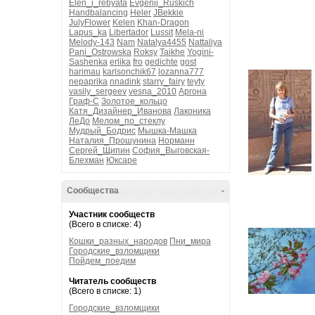
Elen_i_rebyata
Evgenij_Ruskich
Handbalancing
Heler
JBekkie
JulyFlower
Kelen
Khan-Dragon
Lapus_ka
Libertador
Lussit
Mela-ni
Melody-143
Nam
Natalya4455
Nattaliya
Pani_Ostrowska
Roksy
Taikhe
Yogini-
Sashenka
erlika
fro
gedichte
gost
harimau
karlsonchik67
lozanna777
nepaprika
nnadink
starry_fairy
teyty
vasily_sergeev
vesna_2010
Аргона
Граф-С
Золотое_кольцо
Катя_Дизайнер_Иванова
Лаконика
ЛеДо
Мелом_по_стеклу
Мудрый_Бодрис
Мышка-Машка
Наталия_Прошунина
Норманн
Сергей_Щипин
София_Выговская-
Блехман
Юксаре
Сообщества
-
Участник сообществ
(Всего в списке: 4)
Кошки_разных_народов
Пни_мира
Городские_взломщики
Пойдем_поедим
Читатель сообществ
(Всего в списке: 1)
Городские_взломщики