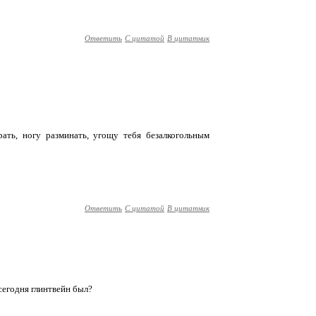
Ответить
С цитатой
В цитатник
ть, ногу разминать, угощу тебя безалкогольным
Ответить
С цитатой
В цитатник
 сегодня глинтвейн был?