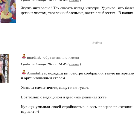
Жутко интересно! Так сказать взгляд изнутри. Удивило, что более
детки в чистом, тарелочки беленькие, кастрюли блестят... В наших
nnadink
обратиться по имени
Среда, 30 Января 2013 г. 14:45 (
ссылка
)
Annataliya
, молодцы вы, быстро сообразили такую интере:сну
и организованным строем
Хозяева симпатичнче, живут и не тужат.
Вот только с медициной и девочкой реальная жуть.
Курицы умилили своей стройностью, а весь процесс приготовле
вариант :-)