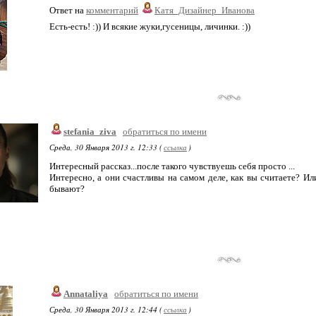
Ответ на
комментарий
Катя_Дизайнер_Иванова
Есть-есть! :)) И всякие жуки,гусеницы, личинки. :))
stefania_ziva
обратиться по имени
Среда, 30 Января 2013 г. 12:33 (
ссылка
)
Интересный рассказ...после такого чувствуешь себя просто ...
Интересно, а они счастливы на самом деле, как вы считаете? И
бывают?
Annataliya
обратиться по имени
Среда, 30 Января 2013 г. 12:44 (
ссылка
)