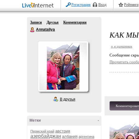
Регистрация
Вход
Рейтинги
Записи
Друзья
Комментарии
Annataliya
КАК МЫ
+ в цитатник
Cообщение скры
Прочитать сооб
В друзья
Комментироват
Метки
-
австрия
Пермский край
азербайджан
албания
аргентина