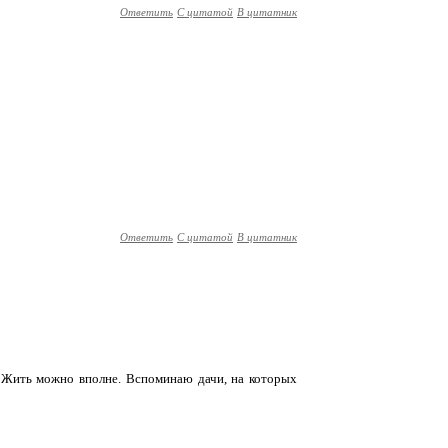
Ответить
С цитатой
В цитатник
Ответить
С цитатой
В цитатник
о. Жить можно вполне. Вспоминаю дачи, на которых