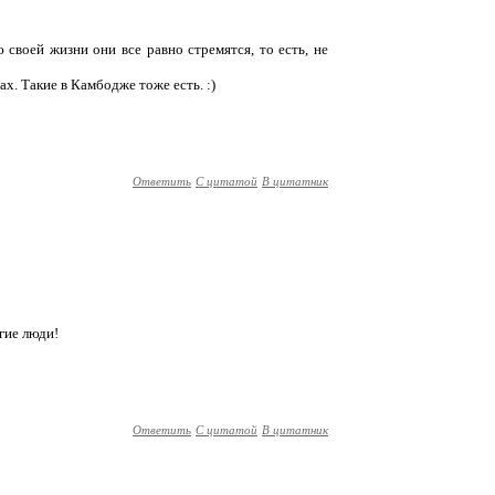
 своей жизни они все равно стремятся, то есть, не
х. Такие в Камбодже тоже есть. :)
Ответить
С цитатой
В цитатник
гие люди!
Ответить
С цитатой
В цитатник