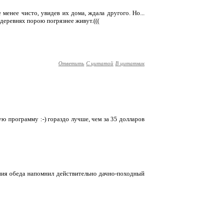
 менее чисто, увидев их дома, ждала другого. Но...
 деревнях порою погрязнее живут.(((
Ответить
С цитатой
В цитатник
ю программу :-) гораздо лучше, чем за 35 долларов
ния обеда напомнил действительно дачно-походный