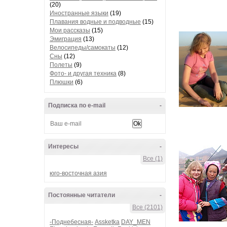
(20)
Иностранные языки
(19)
Плавания водные и подводные
(15)
Мои рассказы
(15)
Эмиграция
(13)
Велосипеды/самокаты
(12)
Сны
(12)
Полеты
(9)
Фото- и другая техника
(8)
Плюшки
(6)
Подписка по e-mail
-
Интересы
-
Все (1)
юго-восточная азия
Постоянные читатели
-
Все (2101)
-Поднебесная-
Assketka
DAY_MEN