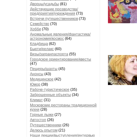
Дворцы/усадьбы
(81)
Действующие прозводства/
предприятия/учреждения
(73)
Встречи путешественников
(73)
Семейство
(70)
Хобби
(70)
Аномальные явления/фантастика/
астрономия/космос
(64)
Кладбища
(62)
Бьюти/релакс
(60)
Визы/загранпаспорта
(55)
Городское ориентирование/квесты
(47)
Пещеры/шахты
(45)
Анонсы
(43)
Медицинское
(42)
Юмор
(38)
Рабоче-туристическое
(35)
Заброшенные объекты
(34)
Климат
(31)
Московские рестораны традиционной
кухни
(28)
Горные лыжи
(27)
Автостоп
(26)
Путешественники
(26)
Делюсь опытом
(21)
Наши лекции/выступления/интервью