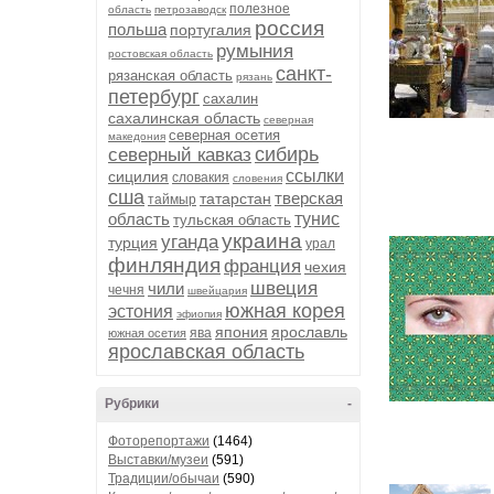
полезное
область
петрозаводск
россия
польша
португалия
румыния
ростовская область
санкт-
рязанская область
рязань
петербург
сахалин
сахалинская область
северная
северная осетия
македония
сибирь
северный кавказ
ссылки
сицилия
словакия
словения
сша
тверская
татарстан
таймыр
область
тунис
тульская область
украина
уганда
турция
урал
финляндия
франция
чехия
швеция
чили
чечня
швейцария
южная корея
эстония
эфиопия
япония
ярославль
ява
южная осетия
ярославская область
Рубрики
-
Фоторепортажи
(1464)
Выставки/музеи
(591)
Традиции/обычаи
(590)