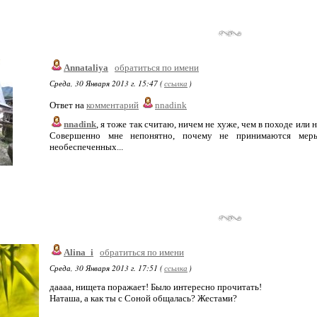
Annataliya
обратиться по имени
Среда, 30 Января 2013 г. 15:47 (
ссылка
)
Ответ на
комментарий
nnadink
nnadink
, я тоже так считаю, ничем не хуже, чем в походе или 
Совершенно мне непонятно, почему не принимаются меры
необеспеченных...
Alina_i
обратиться по имени
Среда, 30 Января 2013 г. 17:51 (
ссылка
)
даааа, нищета поражает! Было интересно прочитать!
Наташа, а как ты с Соной общалась? Жестами?