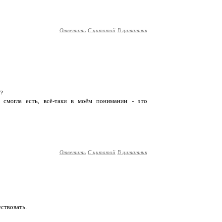
Ответить
С цитатой
В цитатник
?
смогла есть, всё-таки в моём понимании - это
Ответить
С цитатой
В цитатник
ствовать.