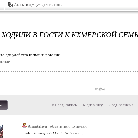
Авось
из (+ сутки) дневников
 ХОДИЛИ В ГОСТИ К КХМЕРСКОЙ СЕМ
то для удобства комментирования.
щение
« Пред. запись
—
К дневнику
—
След. запись »
ь
Annataliya
обратиться по имени
Среда, 30 Января 2013 г. 11:57 (
ссылка
)