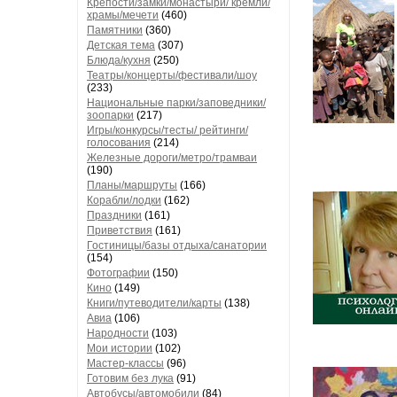
Крепости/замки/монастыри/ кремли/
храмы/мечети
(460)
Памятники
(360)
Детская тема
(307)
Блюда/кухня
(250)
Театры/концерты/фестивали/шоу
(233)
Национальные парки/заповедники/
зоопарки
(217)
Игры/конкурсы/тесты/ рейтинги/
голосования
(214)
Железные дороги/метро/трамваи
(190)
Планы/маршруты
(166)
Корабли/лодки
(162)
Праздники
(161)
Приветствия
(161)
Гостиницы/базы отдыха/санатории
(154)
Фотографии
(150)
Кино
(149)
Книги/путеводители/карты
(138)
Авиа
(106)
Народности
(103)
Мои истории
(102)
Мастер-классы
(96)
Готовим без лука
(91)
Автобусы/автомобили
(84)