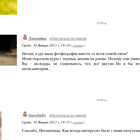
Лаконика
обратиться по имени
Среда, 30 Января 2013 г. 19:14 (
ссылка
)
Наташ, а где ваша фотфография вместе со всем семейством?
Меня поразили куры с черныи лапами на рынке..Почему они такие
Вы - молодцы, не сомневаюсь, что всё вкусно..Но я бы не 
антисанитария...
Snowbaby
обратиться по имени
Среда, 30 Января 2013 г. 19:15 (
ссылка
)
Спасибо, Наташенька. Как всегда интересно было с вами попутеше