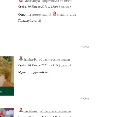
Annataliya
обратиться по имени
Среда, 30 Января 2013 г. 13:04 (
ссылка
)
Ответ на
комментарий
stefania_ziva
Пожалуйста. :))
Irinka-K
обратиться по имени
Среда, 30 Января 2013 г. 13:54 (
ссылка
)
Мдяя........ другой мир.
bartelena
обратиться по имени
Среда, 30 Января 2013 г. 14:00 (
ссылка
)