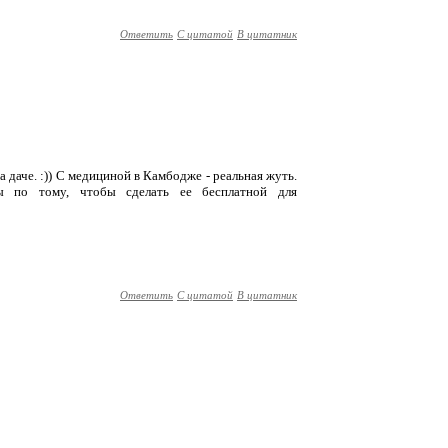
Ответить
С цитатой
В цитатник
на даче. :)) С медициной в Камбодже - реальная жуть.
 по тому, чтобы сделать ее бесплатной для
Ответить
С цитатой
В цитатник