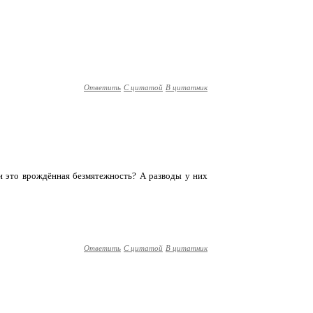
Ответить
С цитатой
В цитатник
ли это врождённая безмятежность? А разводы у них
Ответить
С цитатой
В цитатник