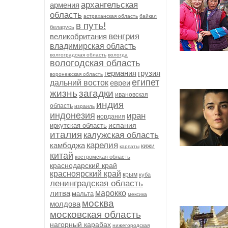
архангельская
армения
область
астраханская область
байкал
в путь!
беларусь
венгрия
великобритания
владимирская область
волгоградская область
вологда
вологодская область
германия
грузия
воронежская область
египет
дальний восток
евреи
жизнь
загадки
ивановская
индия
область
израиль
индонезия
иран
иордания
испания
иркутская область
италия
калужская область
карелия
камбоджа
кижи
карпаты
китай
костромская область
краснодарский край
красноярский край
крым
куба
ленинградская область
литва
марокко
мальта
мексика
москва
молдова
московская область
нагорный карабах
нижегородская