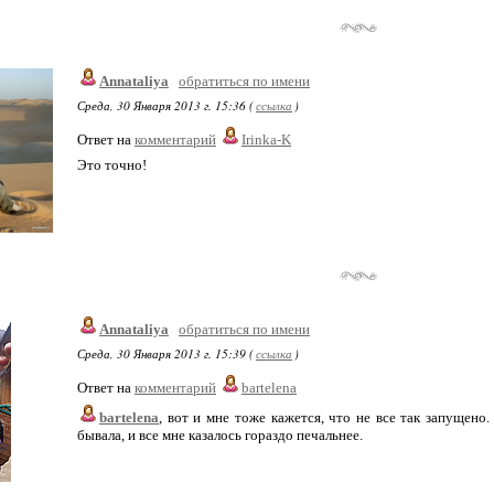
Annataliya
обратиться по имени
Среда, 30 Января 2013 г. 15:36 (
ссылка
)
Ответ на
комментарий
Irinka-K
Это точно!
Annataliya
обратиться по имени
Среда, 30 Января 2013 г. 15:39 (
ссылка
)
Ответ на
комментарий
bartelena
bartelena
, вот и мне тоже кажется, что не все так запущен
бывала, и все мне казалось гораздо печальнее.