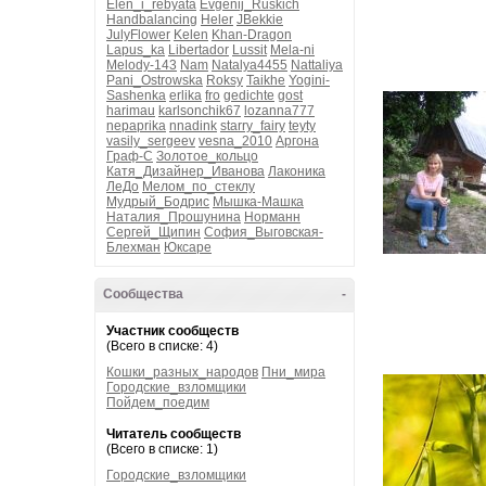
Elen_i_rebyata
Evgenij_Ruskich
Handbalancing
Heler
JBekkie
JulyFlower
Kelen
Khan-Dragon
Lapus_ka
Libertador
Lussit
Mela-ni
Melody-143
Nam
Natalya4455
Nattaliya
Pani_Ostrowska
Roksy
Taikhe
Yogini-
Sashenka
erlika
fro
gedichte
gost
harimau
karlsonchik67
lozanna777
nepaprika
nnadink
starry_fairy
teyty
vasily_sergeev
vesna_2010
Аргона
Граф-С
Золотое_кольцо
Катя_Дизайнер_Иванова
Лаконика
ЛеДо
Мелом_по_стеклу
Мудрый_Бодрис
Мышка-Машка
Наталия_Прошунина
Норманн
Сергей_Щипин
София_Выговская-
Блехман
Юксаре
Сообщества
-
Участник сообществ
(Всего в списке: 4)
Кошки_разных_народов
Пни_мира
Городские_взломщики
Пойдем_поедим
Читатель сообществ
(Всего в списке: 1)
Городские_взломщики