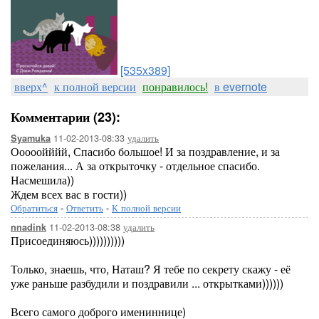
[535x389]
вверх^
к полной версии
понравилось!
в evernote
Комментарии (23):
11-02-2013-08:33
удалить
Syamuka
Ооооойййй, Спасибо большое! И за поздравление, и за
пожелания... А за открыточку - отдельное спасибо.
Насмешила))
Ждем всех вас в гости))
Обратиться
-
Ответить
-
К полной версии
11-02-2013-08:38
удалить
nnadink
Присоединяюсь))))))))))
Только, знаешь, что, Наташ? Я тебе по секрету скажу - её
уже раньше разбудили и поздравили ... открытками))))))
Всего самого доброго имениннице)