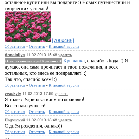
остальное купит или вы подарите :) Новых путешествий и
творческих успехов!
[700x465]
Обратиться
-
Ответить
-
К полной версии
11-02-2013-15:48
удалить
Annataliya
Крыланка
, спасибо, Люда. :) Я
Ответ на комментарий Крыланка
#
думаю, она сама прочитает и твои пожелания, и всех
остальных, кто здесь ее поздравляет! :)
Так что, спасибо всем! :)
Обратиться
-
Ответить
-
К полной версии
11-02-2013-17:59
удалить
yvaskyly
Я тоже с Удовольствием поздравляю!
Всего наилучшего!
Обратиться
-
Ответить
-
К полной версии
11-02-2013-18:48
удалить
Падунский
С днём рождения, однако))
Обратиться
-
Ответить
-
К полной версии