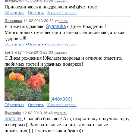
11-02-2013-19:29
удалить
Afatarwm
Присоединяюсь к поздравлениям!:give_rose
Обратиться
-
Ответить
-
К полной версии
11-02-2013-20:32
удалить
Лаконика
Я тоже поздравляю
Syamuka
с Днём Рождения!!
Много новых путешествий и впечатлений желаю, а также
здоровья!!!
Обратиться
-
Ответить
-
К полной версии
11-02-2013-23:03
удалить
april_day
С Днем рождения ! Желаем здоровья и отлично отметить,
любимых гостей и удачных подарков!
[448x336]
Обратиться
-
Ответить
-
К полной версии
12-02-2013-16:46
удалить
Syamuka
nnadink
, Спасибо большое! Ага, открыточку получила одну
из первых)) Замечательные лилии, замечательные
пожелания)))) Пусть все так и будет)))