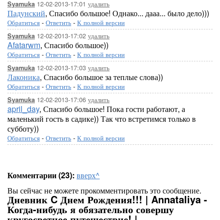
12-02-2013-17:01
удалить
Syamuka
Падунский
, Спасибо большое! Однако... дааа... было дело)))
Обратиться
-
Ответить
-
К полной версии
12-02-2013-17:02
удалить
Syamuka
Afatarwm
, Спасибо большое))
Обратиться
-
Ответить
-
К полной версии
12-02-2013-17:03
удалить
Syamuka
Лаконика
, Спасибо большое за теплые слова))
Обратиться
-
Ответить
-
К полной версии
12-02-2013-17:06
удалить
Syamuka
april_day
, Спасибо большое! Пока гости работают, а
маленький гость в садике)) Так что встретимся только в
субботу))
Обратиться
-
Ответить
-
К полной версии
Комментарии (23):
вверх^
Вы сейчас не можете прокомментировать это сообщение.
Дневник C Днем Рождения!!! | Annataliya -
Когда-нибудь я обязательно совершу
кругосветное путешествие! |