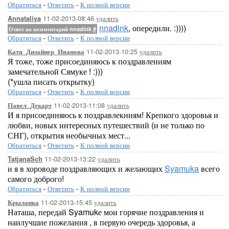
Обратиться
-
Ответить
-
К полной версии
11-02-2013-08:46
удалить
Annataliya
nnadink
, опередили. :))))
Ответ на комментарий nnadink
#
Обратиться
-
Ответить
-
К полной версии
11-02-2013-10:25
удалить
Катя_Дизайнер_Иванова
Я тоже, тоже присоединяюсь к поздравлениям
замечательной Сямуке ! :)))
(*ушла писать открытку)
Обратиться
-
Ответить
-
К полной версии
11-02-2013-11:08
удалить
Павел_Декарт
И я присоединяюсь к поздравлекниям! Крепкого здоровья и
любви, новых интересных путешествий (и не только по
СНГ), открытия необычных мест...
Обратиться
-
Ответить
-
К полной версии
11-02-2013-13:22
удалить
TatjanaSch
и я в хороводе поздравляющих и желающих
Syamuka
всего
самого доброго!
Обратиться
-
Ответить
-
К полной версии
11-02-2013-15:45
удалить
Крыланка
Наташа, передай Syamukе мои горячие поздравления и
наилучшие пожелания , в первую очередь здоровья, а