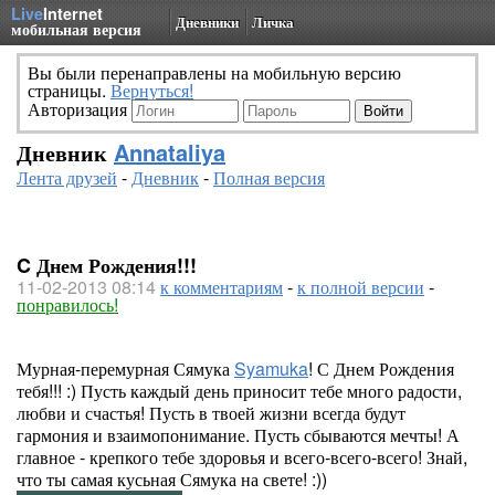
Live
Internet
Дневники
Личка
мобильная версия
Вы были перенаправлены на мобильную версию
страницы.
Вернуться!
Авторизация
Дневник
Annataliya
Лента друзей
-
Дневник
-
Полная версия
C Днем Рождения!!!
11-02-2013 08:14
к комментариям
-
к полной версии
-
понравилось!
Мурная-перемурная Сямука
Syamuka
! С Днем Рождения
тебя!!! :) Пусть каждый день приносит тебе много радости,
любви и счастья! Пусть в твоей жизни всегда будут
гармония и взаимопонимание. Пусть сбываются мечты! А
главное - крепкого тебе здоровья и всего-всего-всего! Знай,
что ты самая кусьная Сямука на свете! :))