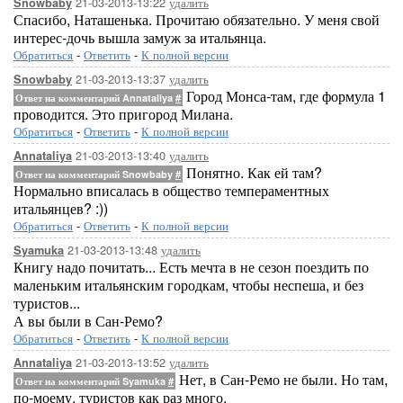
21-03-2013-13:22
удалить
Snowbaby
Спасибо, Наташенька. Прочитаю обязательно. У меня свой
интерес-дочь вышла замуж за итальянца.
Обратиться
-
Ответить
-
К полной версии
21-03-2013-13:37
удалить
Snowbaby
Город Монса-там, где формула 1
Ответ на комментарий Annataliya
#
проводится. Это пригород Милана.
Обратиться
-
Ответить
-
К полной версии
21-03-2013-13:40
удалить
Annataliya
Понятно. Как ей там?
Ответ на комментарий Snowbaby
#
Нормально вписалась в общество темпераментных
итальянцев? :))
Обратиться
-
Ответить
-
К полной версии
21-03-2013-13:48
удалить
Syamuka
Книгу надо почитать... Есть мечта в не сезон поездить по
маленьким итальянским городкам, чтобы неспеша, и без
туристов...
А вы были в Сан-Ремо?
Обратиться
-
Ответить
-
К полной версии
21-03-2013-13:52
удалить
Annataliya
Нет, в Сан-Ремо не были. Но там,
Ответ на комментарий Syamuka
#
по-моему, туристов как раз много.