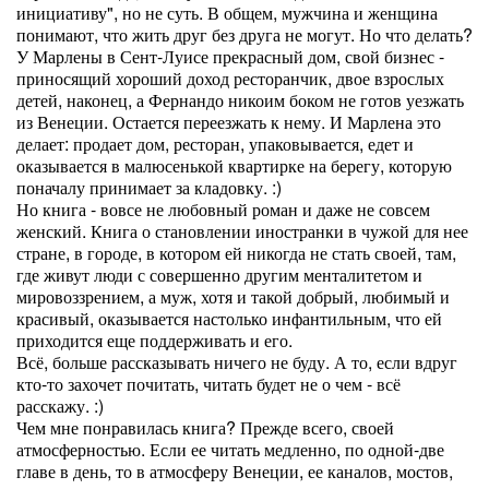
инициативу", но не суть. В общем, мужчина и женщина
понимают, что жить друг без друга не могут. Но что делать?
У Марлены в Сент-Луисе прекрасный дом, свой бизнес -
приносящий хороший доход ресторанчик, двое взрослых
детей, наконец, а Фернандо никоим боком не готов уезжать
из Венеции. Остается переезжать к нему. И Марлена это
делает: продает дом, ресторан, упаковывается, едет и
оказывается в малюсенькой квартирке на берегу, которую
поначалу принимает за кладовку. :)
Но книга - вовсе не любовный роман и даже не совсем
женский. Книга о становлении иностранки в чужой для нее
стране, в городе, в котором ей никогда не стать своей, там,
где живут люди с совершенно другим менталитетом и
мировоззрением, а муж, хотя и такой добрый, любимый и
красивый, оказывается настолько инфантильным, что ей
приходится еще поддерживать и его.
Всё, больше рассказывать ничего не буду. А то, если вдруг
кто-то захочет почитать, читать будет не о чем - всё
расскажу. :)
Чем мне понравилась книга? Прежде всего, своей
атмосферностью. Если ее читать медленно, по одной-две
главе в день, то в атмосферу Венеции, ее каналов, мостов,