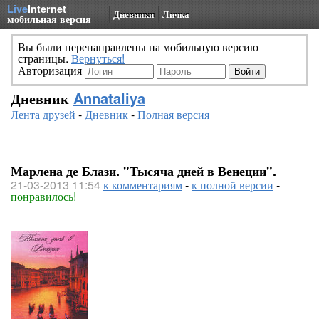
Live
Internet
Дневники
Личка
мобильная версия
Вы были перенаправлены на мобильную версию
страницы.
Вернуться!
Авторизация
Дневник
Annataliya
Лента друзей
-
Дневник
-
Полная версия
Марлена де Блази. "Тысяча дней в Венеции".
21-03-2013 11:54
к комментариям
-
к полной версии
-
понравилось!