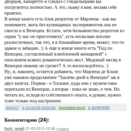
дворцов, вапаретто и гондол с гондольерами вы
погрузитесь полностью. А это, скажу я вам, весьма себе
приятно.
В конце книги есть блок рецептов от Марлены - как вы
понимаете, жить без кулинарных экспериментов она не
смогла и в Венеции. Кстати, хотя большинство рецептов из
серии "у нас не приготовить", есть несколько вполне
реалистичных, так что, я в ближайшее время, может, что-то
эдакое и забацаю. :) А еще в конце книги есть "Гид по
Венеции, составленный влюбленной женщиной" с
описанием всяких романтических мест. Медовый месяц в
Венеции никому не грозит? А то воспользуйтесь. :)
Ну, и, наконец, остается добавить, что Марлена де Блази
уже наваяла продолжение "Тысячи дней в Венеции" аж в
двух книгах. Первая - о Тоскане, куда они с мужем-таки
переехали из Венеции, а вторая - пока не знаю, о чем. Но
читать их, исходя из собственного опыта, я думаю, нужно
тоже только под настроение.
вверх^
к полной версии
понравилось!
в evernote
Комментарии (24):
21-03-2013-12:08
удалить
Incir_receli