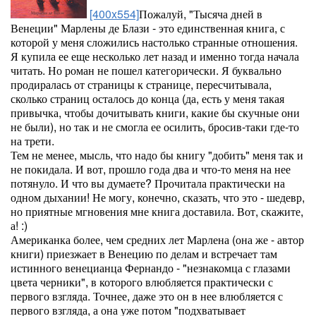
[400x554]
Пожалуй, "Тысяча дней в
Венеции" Марлены де Блази - это единственная книга, с
которой у меня сложились настолько странные отношения.
Я купила ее еще несколько лет назад и именно тогда начала
читать. Но роман не пошел категорически. Я буквально
продиралась от страницы к странице, пересчитывала,
сколько страниц осталось до конца (да, есть у меня такая
привычка, чтобы дочитывать книги, какие бы скучные они
не были), но так и не смогла ее осилить, бросив-таки где-то
на трети.
Тем не менее, мысль, что надо бы книгу "добить" меня так и
не покидала. И вот, прошло года два и что-то меня на нее
потянуло. И что вы думаете? Прочитала практически на
одном дыхании! Не могу, конечно, сказать, что это - шедевр,
но приятные мгновения мне книга доставила. Вот, скажите,
а! :)
Американка более, чем средних лет Марлена (она же - автор
книги) приезжает в Венецию по делам и встречает там
истинного венецианца Фернандо - "незнакомца с глазами
цвета черники", в которого влюбляется практически с
первого взгляда. Точнее, даже это он в нее влюбляется с
первого взгляда, а она уже потом "подхватывает