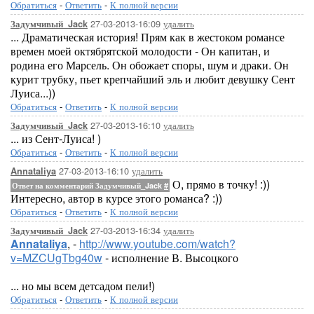
Обратиться
-
Ответить
-
К полной версии
27-03-2013-16:09
удалить
Задумчивый_Jack
... Драматическая история! Прям как в жестоком романсе
времен моей октябрятской молодости - Он капитан, и
родина его Марсель. Он обожает споры, шум и драки. Он
курит трубку, пьет крепчайший эль и любит девушку Сент
Луиса...))
Обратиться
-
Ответить
-
К полной версии
27-03-2013-16:10
удалить
Задумчивый_Jack
... из Сент-Луиса! )
Обратиться
-
Ответить
-
К полной версии
27-03-2013-16:10
удалить
Annataliya
О, прямо в точку! :))
Ответ на комментарий Задумчивый_Jack
#
Интересно, автор в курсе этого романса? :))
Обратиться
-
Ответить
-
К полной версии
27-03-2013-16:34
удалить
Задумчивый_Jack
Annataliya
, -
http://www.youtube.com/watch?
v=MZCUgTbg40w
- исполнение В. Высоцкого
... но мы всем детсадом пели!)
Обратиться
-
Ответить
-
К полной версии