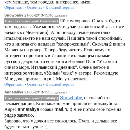
чем меньше, тем городки интереснее, имхо.
Обратиться
-
Ответить
-
К полной версии
21-03-2013-15:46
удалить
Snowbaby
Ей там хорошо. Она как будто
Ответ на комментарий Annataliya
#
там родилась. Уже много лет изучает итальянский язык (все
началось с Челентано). А по поводу темпераментных
итальянцев-это не наш случай. Наш зять такой спокойный,
что я иногда его называю "замороженный". Скачала 2 книги
Марлены на ридер. Теперь буду читать. Если кому-то
интересно про жизнь в Италии с итальянцем глазами
русской девушки, то есть книга Натальи Осис "У самого
синего моря. Итальянский дневник". Очень легкое и
интересное чтение, чУдный "язык" у автора. Рекомендую.
Мне дочь прислала в pdf. Могу переслать.
Обратиться
-
Ответить
-
К полной версии
21-03-2013-15:55
удалить
Annataliya
Snowbaby
, о, спасибо за
Ответ на комментарий Snowbaby
#
рекомендацию. Если можно, мне пришлите, пожалуйста.
Адрес annataliya собака mail.ru :) Я ее потом себе тоже на
ридер закачаю.
Здорово, что у дочки все сложилось. Пусть и дальше все
будет только лучше. :)