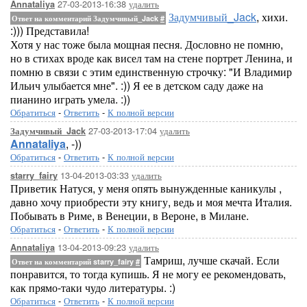
27-03-2013-16:38
удалить
Annataliya
Задумчивый_Jack
, хихи.
Ответ на комментарий Задумчивый_Jack
#
:))) Представила!
Хотя у нас тоже была мощная песня. Дословно не помню,
но в стихах вроде как висел там на стене портрет Ленина, и
помню в связи с этим единственную строчку: "И Владимир
Ильич улыбается мне". :)) Я ее в детском саду даже на
пианино играть умела. :))
Обратиться
-
Ответить
-
К полной версии
27-03-2013-17:04
удалить
Задумчивый_Jack
Annataliya
, -))
Обратиться
-
Ответить
-
К полной версии
13-04-2013-03:33
удалить
starry_fairy
Приветик Натуся, у меня опять вынужденные каникулы ,
давно хочу приобрести эту книгу, ведь и моя мечта Италия.
Побывать в Риме, в Венеции, в Вероне, в Милане.
Обратиться
-
Ответить
-
К полной версии
13-04-2013-09:23
удалить
Annataliya
Тамриш, лучше скачай. Если
Ответ на комментарий starry_fairy
#
понравится, то тогда купишь. Я не могу ее рекомендовать,
как прямо-таки чудо литературы. :)
Обратиться
-
Ответить
-
К полной версии