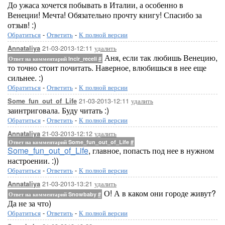
До ужаса хочется побывать в Италии, а особенно в
Венеции! Мечта! Обязательно прочту книгу! Спасибо за
отзыв! :)
Обратиться
-
Ответить
-
К полной версии
21-03-2013-12:11
удалить
Annataliya
Аня, если так любишь Венецию,
Ответ на комментарий Incir_receli
#
то точно стоит почитать. Наверное, влюбишься в нее еще
сильнее. :)
Обратиться
-
Ответить
-
К полной версии
21-03-2013-12:11
удалить
Some_fun_out_of_Life
заинтриговала. Буду читать :)
Обратиться
-
Ответить
-
К полной версии
21-03-2013-12:12
удалить
Annataliya
Ответ на комментарий Some_fun_out_of_Life
#
Some_fun_out_of_Life
, главное, попасть под нее в нужном
настроении. :))
Обратиться
-
Ответить
-
К полной версии
21-03-2013-13:21
удалить
Annataliya
О! А в каком они городе живут?
Ответ на комментарий Snowbaby
#
Да не за что)
Обратиться
-
Ответить
-
К полной версии