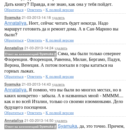
Дать книгу? Правда, я не знаю, как она у тебя пойдет.
Обратиться
-
Ответить
-
К полной версии
21-03-2013-14:18
удалить
Syamuka
Annataliya
, Неет, сейчас читать будет некогда. Надо
маршрут готовить да и ремонт дома. А в Сан-Марино вы
были?
Обратиться
-
Ответить
-
К полной версии
21-03-2013-14:24
удалить
Annataliya
Сяма, мы были только севернее
Ответ на комментарий Syamuka
#
Флоренции. Флоренция, Равенна, Милан, Бергамо, Падуя,
Верона, Венеция. А потом поехали в горы кататься на
горных лыжах.
Обратиться
-
Ответить
-
К полной версии
21-03-2013-14:43
удалить
Syamuka
Annataliya
, Я помню, что вы были во многих местах, но в
каких конкретно - забыла. А в названных мной - ММММ....
как и во всей Италии, только со своими изюминками. Дело
будущего посещения.
Обратиться
-
Ответить
-
К полной версии
21-03-2013-14:50
удалить
Annataliya
Syamuka
, да, это точно. Причем,
Ответ на комментарий Syamuka
#