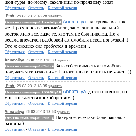
шоп-туры, по-моему, сахалинцы по-прежнему ездят.
Обратиться
-
Ответить
-
К полной версии
26-03-2013-13:28
удалить
-Ptah-
Annataliya
, наверняка все так
Ответ на комментарий Annataliya
#
же. Про японские автомобили, заполонившие дальний
восток знаю все, даже те, кто там не был никогда. Но я
весьма впечатлен разборкой автомобиля перед погрузкой :)
Это ж сколько сил требуется и времени...
Обратиться
-
Ответить
-
К полной версии
26-03-2013-13:33
удалить
Annataliya
Зато себестоимость автомобиля
Ответ на комментарий -Ptah-
#
получается гораздо ниже. Налоги никто платить не хочет. :))
Обратиться
-
Ответить
-
К полной версии
26-03-2013-13:35
удалить
-Ptah-
Annataliya
, да это понятно, но
Ответ на комментарий Annataliya
#
мне это кажется крохоборством :)
Обратиться
-
Ответить
-
К полной версии
26-03-2013-13:53
удалить
Annataliya
Наверное, все-таки большая была
Ответ на комментарий -Ptah-
#
разница.)
Обратиться
-
Ответить
-
К полной версии