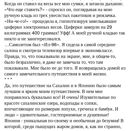
Когда он ставил на весы все мои сумки, я затаила дыхание.
«Что еще ставить?» - спросил он, поглядывая на мою
ручную кладь из трех увесистых пакетиков и рюкзачка.
«Ни-че-го!» - процедила я, гипнотизируя замелькавшие
циферки электронных весов. Циферки замерли на 29
килограммах 400 граммах! Уфф! А моей ручной кладью так
никто и не заинтересовался.
…Самолетом был «Ил-96». Я сидела в самой середине
салона и смотрела телевизор впервые в экономклассе.
Правда, то, что показывали на экране, мне, в общем-то,
было безразлично, я даже не замечала то, что там
показывали. Мне было не до того. Я возвращалась домой из
самого замечательного путешествия в моей жизни.
* * *
Да, это путешествие на Сахалин и в Японию было самым
лучшим и ярким моим путешествием. В нем мне
понравилось буквально все! И очень! Изумительные по
красоте сахалинские озера, водопады и сопки,
впечатляющие по размерам лопухи, гречиха и бамбук. И
люди – удивительные, гостеприимные и душевные!
Япония - уникальная по-своему и необычная до безумия! В
которой, среди пышущих жаром домов, я, как ни странно,