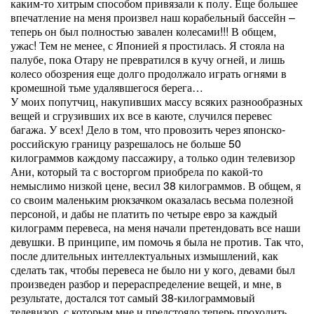
каким-то хитрым способом привязали к полу. Еще большее
впечатление на меня произвел наш корабельный бассейн –
теперь он был полностью завален колесами!!! В общем,
ужас! Тем не менее, с Японией я простилась. Я стояла на
палубе, пока Отару не превратился в кучу огней, и лишь
колесо обозрения еще долго продолжало играть огнями в
кромешной тьме удалявшегося берега…
У моих попутчиц, накупивших массу всяких разнообразных
вещей и сгрузивших их все в каюте, случился перевес
багажа. У всех! Дело в том, что провозить через японско-
российскую границу разрешалось не больше 50
килограммов каждому пассажиру, а только один телевизор
Ани, который та с восторгом приобрела по какой-то
немыслимо низкой цене, весил 38 килограммов. В общем, я
со своим маленьким рюкзачком оказалась весьма полезной
персоной, и дабы не платить по четыре евро за каждый
килограмм перевеса, на меня начали претендовать все наши
девушки. В принципе, им помочь я была не против. Так что,
после длительных интеллектуальных измышлений, как
сделать так, чтобы перевеса не было ни у кого, девами был
произведен разбор и перераспределение вещей, и мне, в
результате, достался тот самый 38-килограммовый
телевизор, с которым мне и предстояло теперь проходить