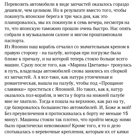
Перевозить автомобили в виде запчастей оказалось гораздо
дешевле, чем целиком. Но в результате вместо того, чтобы
покинуть японские берега в три часа дня, как это
планировалось, мы их покинули в семь вечера, несмотря на
то, что японскую таможню прошли очень быстро. Нас опять
собрали в музыкальном салоне и мигом проштамповали
паспорта.
Из Японии наш корабль отчалил со значительным креном в
правую сторону - на палубу, которая при погрузке была
ближе к причалу, и на которой теперь стояло больше всего
машин. Сразу после того, как «Марина Цветаева» тронулась
в путь, владельцы автомобилей снова занялись их сборкой
из запчастей. А я все-таки, как натура утонченная и
романтическая, вышла на палубу, чтобы под «Прощание
славянки» проститься с Японией. Но таких, как я, натур
оказалось пол-корабля, и места у борта на нижней палубе
мне не хватило. Тогда я пошла на верхнюю, как раз на ту,
где базировалось большинство автомобилей. И, Боже ж мой!
Без преувеличения я протискивалась к борту не меньше 15
минут. Машины стояли так плотно, что пройти между ними
было практически невозможно! Кроме того, я то и дело
спотыкалась о веревочные крепления, которым их от качки