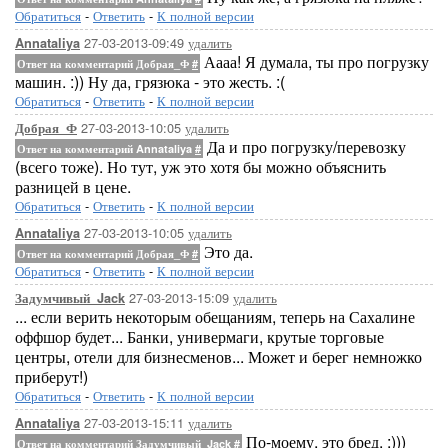
Обратиться
-
Ответить
-
К полной версии
27-03-2013-09:49
удалить
Annataliya
Аааа! Я думала, ты про погрузку
Ответ на комментарий Добрая_Ф
#
машин. :)) Ну да, грязюка - это жесть. :(
Обратиться
-
Ответить
-
К полной версии
27-03-2013-10:05
удалить
Добрая_Ф
Да и про погрузку/перевозку
Ответ на комментарий Annataliya
#
(всего тоже). Но тут, уж это хотя бы можно объяснить
разницей в цене.
Обратиться
-
Ответить
-
К полной версии
27-03-2013-10:05
удалить
Annataliya
Это да.
Ответ на комментарий Добрая_Ф
#
Обратиться
-
Ответить
-
К полной версии
27-03-2013-15:09
удалить
Задумчивый_Jack
... если верить некоторым обещаниям, теперь на Сахалине
оффшор будет... Банки, универмаги, крутые торговые
центры, отели для бизнесменов... Может и берег немножко
приберут!)
Обратиться
-
Ответить
-
К полной версии
27-03-2013-15:11
удалить
Annataliya
По-моему, это бред. :)))
Ответ на комментарий Задумчивый_Jack
#