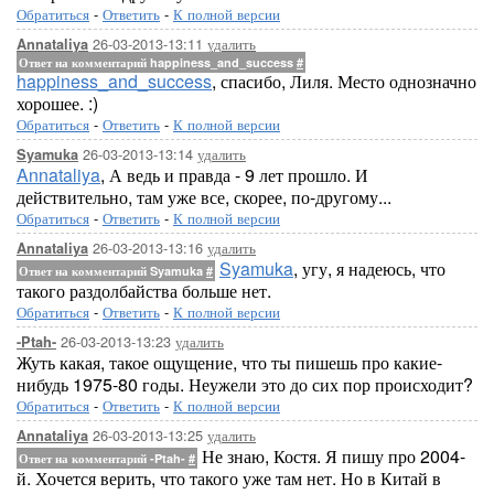
Обратиться
-
Ответить
-
К полной версии
26-03-2013-13:11
удалить
Annataliya
Ответ на комментарий happiness_and_success
#
happiness_and_success
, спасибо, Лиля. Место однозначно
хорошее. :)
Обратиться
-
Ответить
-
К полной версии
26-03-2013-13:14
удалить
Syamuka
Annataliya
, А ведь и правда - 9 лет прошло. И
действительно, там уже все, скорее, по-другому...
Обратиться
-
Ответить
-
К полной версии
26-03-2013-13:16
удалить
Annataliya
Syamuka
, угу, я надеюсь, что
Ответ на комментарий Syamuka
#
такого раздолбайства больше нет.
Обратиться
-
Ответить
-
К полной версии
26-03-2013-13:23
удалить
-Ptah-
Жуть какая, такое ощущение, что ты пишешь про какие-
нибудь 1975-80 годы. Неужели это до сих пор происходит?
Обратиться
-
Ответить
-
К полной версии
26-03-2013-13:25
удалить
Annataliya
Не знаю, Костя. Я пишу про 2004-
Ответ на комментарий -Ptah-
#
й. Хочется верить, что такого уже там нет. Но в Китай в