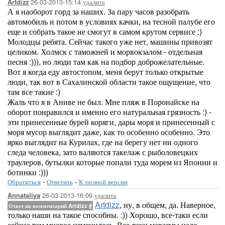
26-03-2013-15:14
удалить
Artdizz
А я наоборот горд за наших. За пару часов разобрать
автомобиль и потом в условиях качки, на тесной палубе его
еще и собрать такое не смогут в самом крутом сервисе :)
Молодцы ребята. Сейчас такого уже нет, машины привозят
целиком. Холмск с таможней и морвокзалом - отдельная
песня :))), но люди там как на подбор доброжелательные.
Вот я когда еду автостопом, меня берут только открытые
люди, так вот в Сахалинской области такое ощущение, что
там все такие :)
Жаль что я в Аниве не был. Мне пляж в Поронайске на
оборот понравился и именно его натуральная грязность :) -
эти принесенные бурей коряги, дары моря и принесенный с
моря мусор выглядит даже, как то особенно особенно. Это
ярко выглядит на Курилах, где на берегу нет ни одного
следа человека, зато валяются такелаж с рыболовецких
траулеров, бутылки которые попали туда морем из Японии и
ботинки :)))
Обратиться
-
Ответить
-
К полной версии
26-03-2013-16:09
удалить
Annataliya
Artdizz
, ну, в общем, да. Наверное,
Ответ на комментарий Artdizz
#
только наши на такое способны. :)) Хорошо, все-таки если
сейчас там многое изменилось. Все-таки маразмы надо