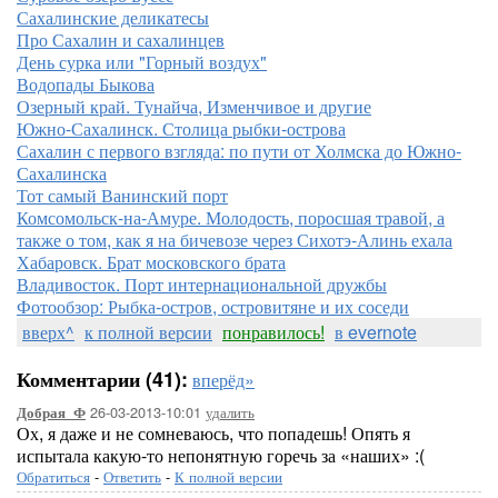
Сахалинские деликатесы
Про Сахалин и сахалинцев
День сурка или "Горный воздух"
Водопады Быкова
Озерный край. Тунайча, Изменчивое и другие
Южно-Сахалинск. Столица рыбки-острова
Сахалин с первого взгляда: по пути от Холмска до Южно-
Сахалинска
Тот самый Ванинский порт
Комсомольск-на-Амуре. Молодость, поросшая травой, а
также о том, как я на бичевозе через Сихотэ-Алинь ехала
Хабаровск. Брат московского брата
Владивосток. Порт интернациональной дружбы
Фотообзор: Рыбка-остров, островитяне и их соседи
вверх^
к полной версии
понравилось!
в evernote
Комментарии (41):
вперёд»
26-03-2013-10:01
удалить
Добрая_Ф
Ох, я даже и не сомневаюсь, что попадешь! Опять я
испытала какую-то непонятную горечь за «наших» :(
Обратиться
-
Ответить
-
К полной версии