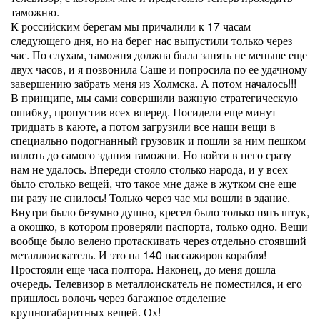
таможню.
К российским берегам мы причалили к 17 часам
следующего дня, но на берег нас выпустили только через
час. По слухам, таможня должна была занять не меньше еще
двух часов, и я позвонила Саше и попросила по ее удачному
завершению забрать меня из Холмска. А потом началось!!!
В принципе, мы сами совершили важную стратегическую
ошибку, пропустив всех вперед. Посидели еще минут
тридцать в каюте, а потом загрузили все наши вещи в
специально подогнанный грузовик и пошли за ним пешком
вплоть до самого здания таможни. Но войти в него сразу
нам не удалось. Впереди стояло столько народа, и у всех
было столько вещей, что такое мне даже в жутком сне еще
ни разу не снилось! Только через час мы вошли в здание.
Внутри было безумно душно, кресел было только пять штук,
а окошко, в котором проверяли паспорта, только одно. Вещи
вообще было велено протаскивать через отдельно стоявший
металлоискатель. И это на 140 пассажиров корабля!
Простояли еще часа полтора. Наконец, до меня дошла
очередь. Телевизор в металлоискатель не поместился, и его
пришлось волочь через багажное отделение
крупногабаритных вещей. Ох!