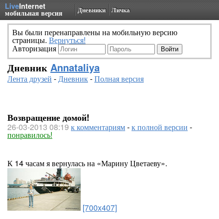
Live
Internet
Дневники
Личка
мобильная версия
Вы были перенаправлены на мобильную версию
страницы.
Вернуться!
Авторизация
Дневник
Annataliya
Лента друзей
-
Дневник
-
Полная версия
Возвращение домой!
26-03-2013 08:19
к комментариям
-
к полной версии
-
понравилось!
К 14 часам я вернулась на «Марину Цветаеву».
[700x407]