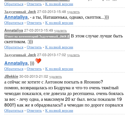
Обратиться
-
Ответить
-
К полной версии
27-03-2013-15:48
удалить
Задумчивый_Jack
Annataliya
, - а ты, Наташенька, однако, скептик...)))
Обратиться
-
Ответить
-
К полной версии
27-03-2013-15:49
удалить
Annataliya
В этом случае лучше быть
Ответ на комментарий Задумчивый_Jack
#
скептиком. :)))
Обратиться
-
Ответить
-
К полной версии
27-03-2013-17:02
удалить
Задумчивый_Jack
Annataliya
, )))
Обратиться
-
Ответить
-
К полной версии
30-03-2013-21:02
удалить
JBekkie
а сейчас не хотите с Антоном поехать в Японию?
помню, возвращалась из Бодрума и что-то очень тяжёлый
чемодан показался, еле довезла до ресепшена. очень боялась
за вес - лечу одна, а максимум 20 кг был. весы показали 19
800!!) как же я обрадовалась!! а чемодан по дороге порвался
Обратиться
-
Ответить
-
К полной версии