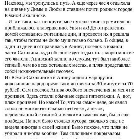
Наконец, мы тронулись в путь. А еще через час я отдыхала
на диване у Димы и Любы в ставшем почти родным городе
Южно-Сахалинске.
...И все-таки, как ни крути, мое путешествие стремительно
приближалось к завершению. Увы и ах! До отправления
домой оставались считанные дни, и провести их я решила
так, чтобы потом не было мучительно больно. В общем, в
один из дней я отправилась в Аниву, поселок в южной
части Сахалина, куда обычно ездят отдыхать к морю многие
его жители. Анивский залив, по слухам, тут был наиболее
теплый, чем во всех остальных местах, а пляж представлял
собой исключительный песочек.
Из Южно-Сахалинска в Аниву ходили маршрутки,
довозившие народ прямо-таки до пляжа за 30 минут и за 70
рублей. Сам поселок Анива особого впечатления на меня не
произвел. Здесь стояли обычные серые пятиэтажки. А, вот,
пляж произвел! Но какое! То, что на самом деле, он являл
собой не «исключительный песочек», а песок,
перемешанный с глиной и мелкими камешками, было еще
полбеды. На нем было столько мусора, сколько я еще не
видела никогда в своей жизни! Было похоже, что пляж не
убирали никогда вообще. Там сплошным покрывалом