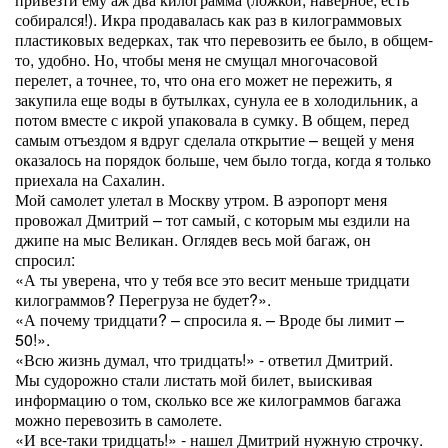
собирался!). Икра продавалась как раз в килограммовых
пластиковых ведерках, так что перевозить ее было, в общем-
то, удобно. Но, чтобы меня не смущал многочасовой
перелет, а точнее, то, что она его может не пережить, я
закупила еще воды в бутылках, сунула ее в холодильник, а
потом вместе с икрой упаковала в сумку. В общем, перед
самым отъездом я вдруг сделала открытие – вещей у меня
оказалось на порядок больше, чем было тогда, когда я только
приехала на Сахалин.
Мой самолет улетал в Москву утром. В аэропорт меня
провожал Дмитрий – тот самый, с которым мы ездили на
джипе на мыс Великан. Оглядев весь мой багаж, он
спросил:
«А ты уверена, что у тебя все это весит меньше тридцати
килограммов? Перегруза не будет?».
«А почему тридцати? – спросила я. – Вроде бы лимит –
50!».
«Всю жизнь думал, что тридцать!» - ответил Дмитрий.
Мы судорожно стали листать мой билет, выискивая
информацию о том, сколько все же килограммов багажа
можно перевозить в самолете.
«И все-таки тридцать!» - нашел Дмитрий нужную строчку.