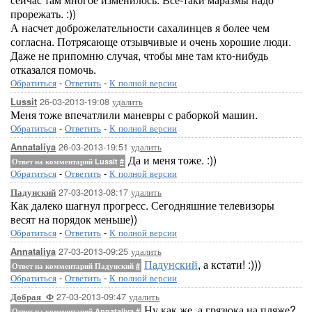
прорежать. :))
А насчет доброжелательности сахалинцев я более чем
согласна. Потрясающе отзывчивые и очень хорошие люди.
Даже не припомню случая, чтобы мне там кто-нибудь
отказался помочь.
Обратиться
-
Ответить
-
К полной версии
26-03-2013-19:08
удалить
Lussit
Меня тоже впечатлили маневры с раборкой машин.
Обратиться
-
Ответить
-
К полной версии
26-03-2013-19:51
удалить
Annataliya
Да и меня тоже. :))
Ответ на комментарий Lussit
#
Обратиться
-
Ответить
-
К полной версии
27-03-2013-08:17
удалить
Падунский
Как далеко шагнул прогресс. Сегодняшние телевизоры
весят на порядок меньше))
Обратиться
-
Ответить
-
К полной версии
27-03-2013-09:25
удалить
Annataliya
Падунский
, а кстати! :)))
Ответ на комментарий Падунский
#
Обратиться
-
Ответить
-
К полной версии
27-03-2013-09:47
удалить
Добрая_Ф
Ну как же, а грязюка на пляже?
Ответ на комментарий Annataliya
#