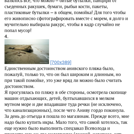
валялось все, что можно – битые бутылки, панцири от
съеденных ракушек, бумаги, рыбьи кости, пакеты,
пластиковые бутылки – в общем, помойка! Для того чтобы
его живописно сфотографировать вместе с морем, я долго и
мучительно выбирала ракурс, чтобы в кадр случайно не
попал мусор!
4.
[700x389]
Единственным достоинством анивского пляжа было,
пожалуй, только то, что он был широким и длинным, но
при такой помойке, это уже вряд ли можно было считать
достоинством.
Я прогулялась по пляжу в обе стороны, осмотрела скопище
машин отдыхающих, детей, бултыхавшихся в мелком
мутном море и две впадавшие туда речки (не исключено,
что канализационных), после чего Аниву гордо покинула.
За день до отъезда я пошла по магазинам. Прежде всего, мне
надо было купить икры. Мало того, что самой хотелось, так
еще нужно было выполнить спецзаказ Всеволода и
привезти ему аж два килограмма (ложкой, наверное, есть