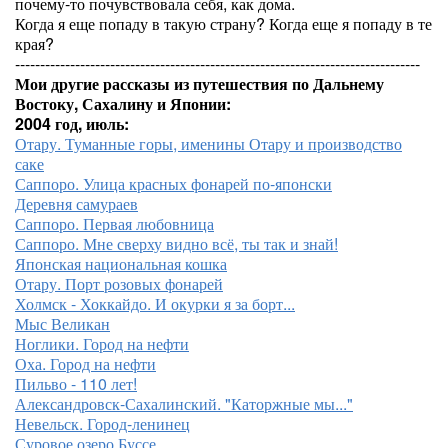
почему-то почувствовала себя, как дома.
Когда я еще попаду в такую страну? Когда еще я попаду в те
края?
---------------------------------------------------------------------------------
Мои другие рассказы из путешествия по Дальнему
Востоку, Сахалину и Японии:
2004 год, июль:
Отару. Туманные горы, именины Отару и производство
саке
Саппоро. Улица красных фонарей по-японски
Деревня самураев
Саппоро. Первая любовница
Саппоро. Мне сверху видно всё, ты так и знай!
Японская национальная кошка
Отару. Порт розовых фонарей
Холмск - Хоккайдо. И окурки я за борт...
Мыс Великан
Ноглики. Город на нефти
Оха. Город на нефти
Пильво - 110 лет!
Александровск-Сахалинский. "Каторжные мы..."
Невельск. Город-ленинец
Суровое озеро Буссе