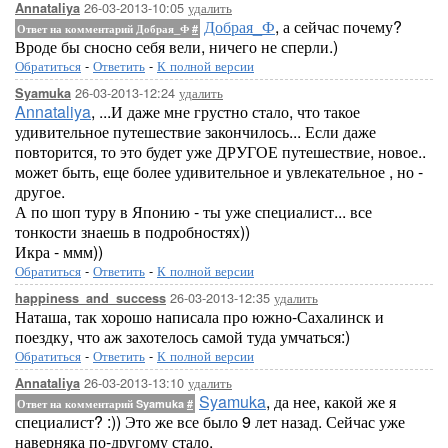
26-03-2013-10:05
удалить
Annataliya
Добрая_Ф
, а сейчас почему?
Ответ на комментарий Добрая_Ф
#
Вроде бы сносно себя вели, ничего не сперли.)
Обратиться
-
Ответить
-
К полной версии
26-03-2013-12:24
удалить
Syamuka
Annataliya
, ...И даже мне грустно стало, что такое
удивительное путешествие закончилось... Если даже
повторится, то это будет уже ДРУГОЕ путешествие, новое..
может быть, еще более удивительное и увлекательное , но -
другое.
А по шоп туру в Японию - ты уже специалист... все
тонкости знаешь в подробностях))
Икра - ммм))
Обратиться
-
Ответить
-
К полной версии
26-03-2013-12:35
удалить
happiness_and_success
Наташа, так хорошо написала про южно-Сахалинск и
поездку, что аж захотелось самой туда умчаться:)
Обратиться
-
Ответить
-
К полной версии
26-03-2013-13:10
удалить
Annataliya
Syamuka
, да нее, какой же я
Ответ на комментарий Syamuka
#
специалист? :)) Это же все было 9 лет назад. Сейчас уже
наверняка по-другому стало.