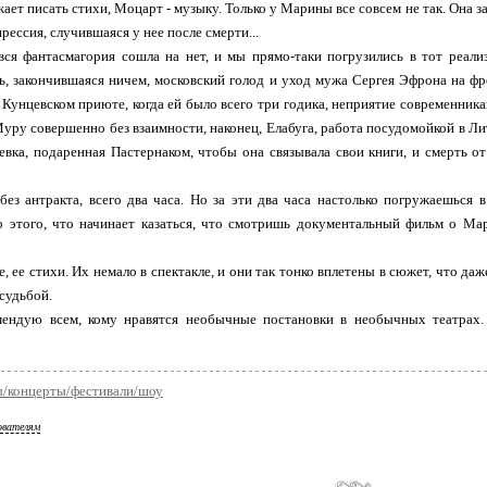
ет писать стихи, Моцарт - музыку. Только у Марины все совсем не так. Она зав
прессия, случившаяся у нее после смерти...
вся фантасмагория сошла на нет, и мы прямо-таки погрузились в тот реали
, закончившаяся ничем, московский голод и уход мужа Сергея Эфрона на фро
Кунцевском приюте, когда ей было всего три годика, неприятие современника
уру совершенно без взаимности, наконец, Елабуга, работа посудомойкой в Ли
ревка, подаренная Пастернаком, чтобы она связывала свои книги, и смерть от
без антракта, всего два часа. Но за эти два часа настолько погружаешься 
го этого, что начинает казаться, что смотришь документальный фильм о Ма
е, ее стихи. Их немало в спектакле, и они так тонко вплетены в сюжет, что да
 судьбой.
мендую всем, кому нравятся необычные постановки в необычных театрах.
ы/концерты/фестивали/шоу
ователям