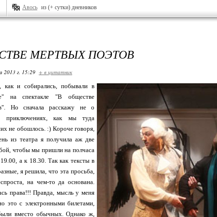
Авось
из (+ сутки) дневников
СТВЕ МЕРТВЫХ ПОЭТОВ
 2013 г. 15:29
+ в цитатник
, как и собирались, побывали в
е" на спектакле "В обществе
в". Но сначала расскажу не о
о приключениях, как мы туда
них не обошлось. :) Короче говоря,
ень из театра я получила аж две
бой, чтобы мы пришли на полчаса
19.00, а к 18.30. Так как тексты в
зные, я решила, что эта просьба,
еспроста, на чем-то да основана.
ась права!!! Правда, мысль у меня
но это с электронными билетами,
были вместо обычных. Однако ж,