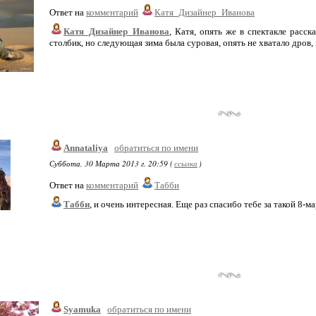
Ответ на
комментарий
Катя_Дизайнер_Иванова
Катя_Дизайнер_Иванова
, Катя, опять же в спектакле расск
столбик, но следующая зима была суровая, опять не хватало дров, 
Annataliya
обратиться по имени
Суббота, 30 Марта 2013 г. 20:59 (
ссылка
)
Ответ на
комментарий
Табби
Табби
, и очень интересная. Еще раз спасибо тебе за такой 8-м
Syamuka
обратиться по имени