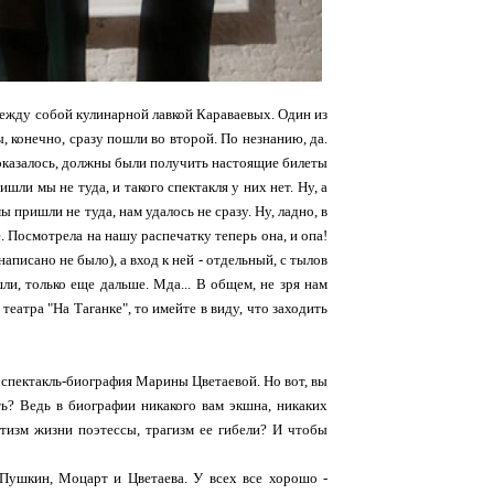
 между собой кулинарной лавкой Караваевых. Один из
ы, конечно, сразу пошли во второй. По незнанию, да.
ак оказалось, должны были получить настоящие билеты
шли мы не туда, и такого спектакля у них нет. Ну, а
ы пришли не туда, нам удалось не сразу. Ну, ладно, в
е. Посмотрела на нашу распечатку теперь она, и опа!
написано не было), а вход к ней - отдельный, с тылов
ли, только еще дальше. Мда... В общем, не зря нам
театра "На Таганке", то имейте в виду, что заходить
то спектакль-биография Марины Цветаевой. Но вот, вы
ть? Ведь в биографии никакого вам экшна, никаких
тизм жизни поэтессы, трагизм ее гибели? И чтобы
 Пушкин, Моцарт и Цветаева. У всех все хорошо -