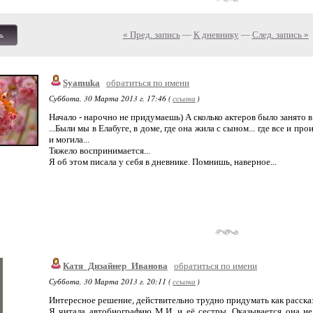
« Пред. запись
—
К дневнику
—
След. запись »
ь
Syamuka
обратиться по имени
Суббота, 30 Марта 2013 г. 17:46 (
ссылка
)
Начало - нарочно не придумаешь) А сколько актеров было занято в 
...Были мы в Елабуге, в доме, где она жила с сыном... где все и про
и могила...
Тяжело воспринимается...
Я об этом писала у себя в дневнике. Помнишь, наверное...
Катя_Дизайнер_Иванова
обратиться по имени
Суббота, 30 Марта 2013 г. 20:11 (
ссылка
)
Интересное решение, действительно трудно придумать как рассказ
Я читала автобиографию М.И. и её сестры. Оказывается она н