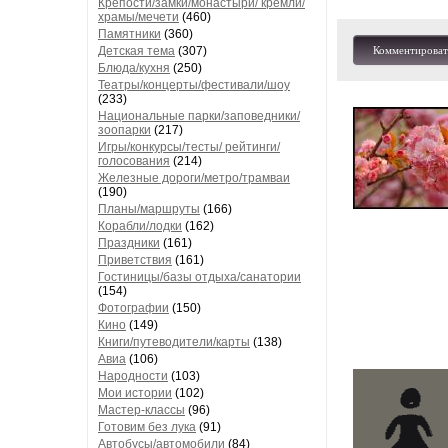
Крепости/замки/монастыри/ кремли/
храмы/мечети
(460)
Памятники
(360)
Детская тема
(307)
Комментироват
Блюда/кухня
(250)
Театры/концерты/фестивали/шоу
(233)
Национальные парки/заповедники/
зоопарки
(217)
Игры/конкурсы/тесты/ рейтинги/
голосования
(214)
Железные дороги/метро/трамваи
(190)
Планы/маршруты
(166)
Корабли/лодки
(162)
Праздники
(161)
Приветствия
(161)
Гостиницы/базы отдыха/санатории
(154)
Фотографии
(150)
Кино
(149)
Книги/путеводители/карты
(138)
Авиа
(106)
Народности
(103)
Мои истории
(102)
Мастер-классы
(96)
Готовим без лука
(91)
Автобусы/автомобили
(84)