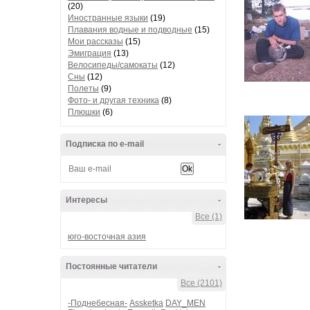
(20)
Иностранные языки
(19)
Плавания водные и подводные
(15)
Мои рассказы
(15)
Эмиграция
(13)
Велосипеды/самокаты
(12)
Сны
(12)
Полеты
(9)
Фото- и другая техника
(8)
Плюшки
(6)
Подписка по e-mail
-
Интересы
-
Все (1)
юго-восточная азия
Постоянные читатели
-
Все (2101)
-Поднебесная-
Assketka
DAY_MEN