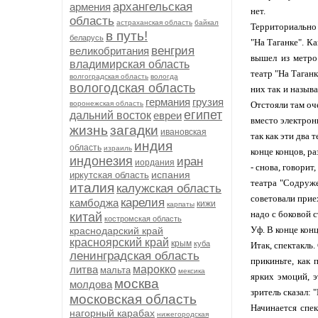
архангельская
армения
нет.
область
астраханская область
байкал
Территориально 
в путь!
беларусь
"На Таганке". К
венгрия
великобритания
вышел из метро 
владимирская область
театр "На Таган
волгоградская область
вологда
вологодская область
них так и называ
германия
грузия
воронежская область
Отстояли там оче
египет
дальний восток
евреи
вместо электронн
жизнь
загадки
ивановская
так как эти два 
индия
область
израиль
конце концов, ра
индонезия
иран
иордания
- снова, говорит
испания
иркутская область
театра "Содруже
италия
калужская область
советовали приех
карелия
камбоджа
кижи
карпаты
надо с боковой с
китай
костромская область
Уф. В конце кон
краснодарский край
красноярский край
крым
куба
Итак, спектакль.
ленинградская область
прикиньте, как 
литва
марокко
мальта
мексика
ярких эмоций, 
москва
молдова
зритель сказал: 
московская область
Начинается спе
нагорный карабах
нижегородская