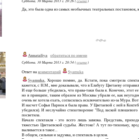
Суббота, 30 Марта 2013 г. 20:26 (
ссылка
)
Да, это была одна из самых необычных театральных постановок, к
Annataliya
обратиться по имени
Суббота, 30 Марта 2013 г. 20:54 (
ссылка
)
Ответ на
комментарий
Syamuka
Syamuka
, Хорошо помню, да. Кстати, пока смотрела спекта
кажется, с Н.М., мне доказывали, что в Елабугу Цветаеву отправи
И еще больше убедилась, что права-таки была я. Конечно, этот е
но в принципе, таким образом из Москвы убрали ее, как неугодн
очень не хотела ехать, согласилась исключительно из-за Мура. Вот 
И насчет Софьи Парнок я была права. У Цветаевой с ней в Кокте
убедился). И неслучайно стихотворение "Под лаской плюшевого 
посветила.
Начало спектакля - это всего лишь завязка. Представь, приход
тяжестью Цветаевской судьбы. Жестоко! А тут по-тихоньку, врод
выливается в такое...
В общем, сильная и задумка, и спектакль в целом.