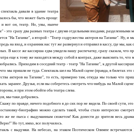
спектакль давали в здание театра
азалось бы, что может быть проще:
и вот он, театр. Но, увы, нынче
ке" - это сразу два разных театра с двумя отдельными входами, разделенными
ется "На Таганке", а второй - "Театр содружества актеров на Таганке". Ну, и м
редь на вход, и охранник нас тут же развернул и отправил в кассу, где мы, к
ых. В кассе же кассирша едва увидела нашу распечатку, сразу сказала, что при
театра еще к тому же находятся между собой в контрах, даже выяснить то, что м
зобрались. Приходим в соседний театр - театр "На Таганке", к другой кассирш
, что мы пришли не туда. Спектакль шел на Малой сцене (правда, в билетах это 
ства актеров на Таганке", то есть, примерно там, откуда мы только что приш
ать заранее. Друзья, если вы соберетесь смотреть что-нибудь на Малой сцене 
тороны, и при этом обойти оба театра слева.
цов, мы-таки добрались.
 Скажу по правде, ничего подобного я до сих пор не видела. По своей сути, э
постановку-биографию можно сделать такой, чтобы стало интересно смотре
это же не пьеса с выдуманным сюжетом! Как донести до зрителя весь драма
"Верю!" Но тут, имхо, все получилось.
ктакль с выдумки. На небесах, на этаком Поэтическом Олимпе встречаются