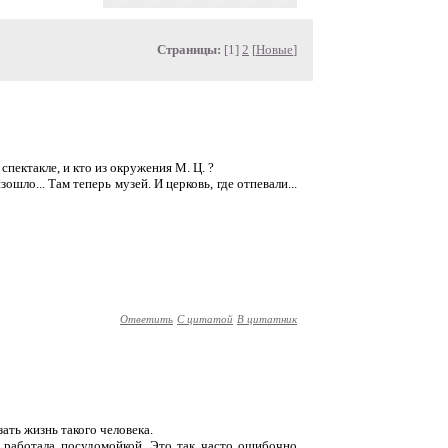
Страницы:
[1]
2
[
Новые
]
спектакле, и кто из окружения М. Ц. ?
изошло... Там теперь музей. И церковь, где отпевали...
Ответить
С цитатой
В цитатник
ать жизнь такого человека.
е работала посудомойкой. Это так часто ошибочно