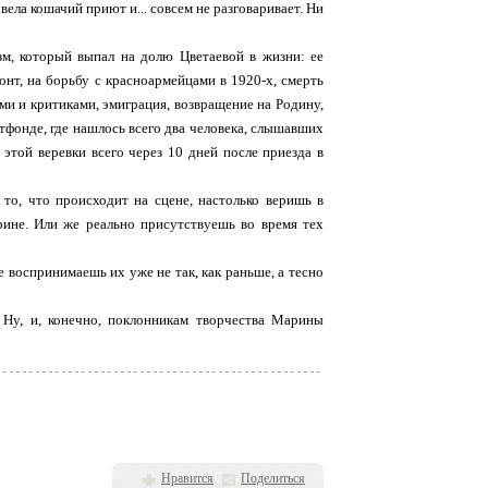
ела кошачий приют и... совсем не разговаривает. Ни
зм, который выпал на долю Цветаевой в жизни: ее
нт, на борьбу с красноармейцами в 1920-х, смерть
ми и критиками, эмиграция, возвращение на Родину,
тфонде, где нашлось всего два человека, слышавших
 этой веревки всего через 10 дней после приезда в
в то, что происходит на сцене, настолько веришь в
рине. Или же реально присутствуешь во время тех
же воспринимаешь их уже не так, как раньше, а тесно
 Ну, и, конечно, поклонникам творчества Марины
Нравится
Поделиться