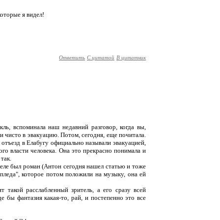
оторые я видел!
Ответить
С цитатой
В цитатник
кль, вспоминала наш недавний разговор, когда вы,
ли чисто в эвакуацию. Потом, сегодня, еще почитала.
е отъезд в Елабугу официально называли эвакуацией,
ого власти человека. Она это прекрасно понимала и
так.
беле был роман (Антон сегодня нашел статью и тоже
пледа", которое потом положили на музыку, она ей
ит такой расслабленный зритель, а его сразу всей
е бы фантазия какая-то, рай, и постепенно это все