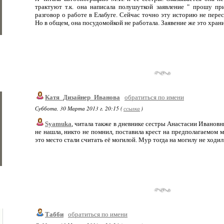
трактуют т.к. она написала полушуткой заявление " прошу пр
разговор о работе в Елабуге. Сейчас точно эту историю не пере
Но в общем, она посудомойкой не работала. Заявение же это храни
Катя_Дизайнер_Иванова
обратиться по имени
Суббота, 30 Марта 2013 г. 20:15 (
ссылка
)
Syamuka
, читала также в дневнике сестры Анастасии Ивановн
не нашла, никто не помнил, поставила крест на предполагаемом м
это место стали считать её могилой. Мур тогда на могилу не ходил
Табби
обратиться по имени