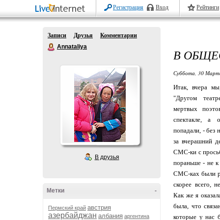
Регистрация
Вход
Рейтинги
Записи
Друзья
Комментарии
Annataliya
В ОБЩЕ
Суббота, 30 Марта
Итак, вчера мы
"Другом театр
мертвых поэто
спектакле, а 
попадали, - без 
за вчерашний д
СМС-ки с прось
В друзья
пораньше - не к 
СМС-ках были ра
скорее всего, н
Метки
-
Как же я оказал
была, что связа
австрия
Пермский край
азербайджан
албания
аргентина
которые у нас 