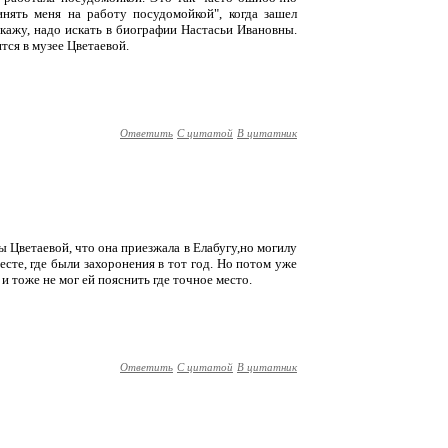
инять меня на работу посудомойкой", когда зашел
скажу, надо искать в биографии Настасьи Ивановны.
тся в музее Цветаевой.
Ответить
С цитатой
В цитатник
ы Цветаевой, что она приезжала в Елабугу,но могилу
есте, где были захоронения в тот год. Но потом уже
 и тоже не мог ей пояснить где точное место.
Ответить
С цитатой
В цитатник