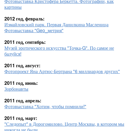
Фотовыставка Кристофера Беркетта. Фотографии, как
картины
2012 год, февраль:
Измайловский парк. Первая Данилкина Масленица
Фотовыставка "Geo_метрия"
2011 год, сентябрь:
Музей эротического искусства "Точка-G". По самое не
балуйся!
2011 год, август:
Фотопроект Яна Артюс-Бертрана "6 миллиардов других"
2011 год, июнь:
Зорбонавты
2011 год, апрель:
Фотовыставка "Хотим, чтобы помнили!"
2011 год, март:
"Следопыт" в Дорогомилово. Центр Москвы, в котором мы
никогда не были