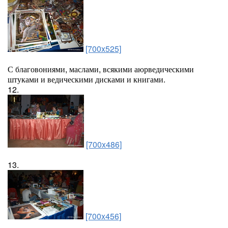
[700x525]
С благовониями, маслами, всякими аюрведическими
штуками и ведическими дисками и книгами.
12.
[700x486]
13.
[700x456]