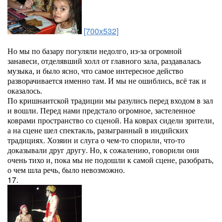
[700x532]
Но мы по базару погуляли недолго, из-за огромной
занавеси, отделявший холл от главного зала, раздавалась
музыка, и было ясно, что самое интересное действо
разворачивается именно там. И мы не ошиблись, всё так и
оказалось.
По кришнаитской традиции мы разулись перед входом в зал
и вошли. Перед нами предстало огромное, застеленное
коврами пространство со сценой. На коврах сидели зрители,
а на сцене шел спектакль, разыгранный в индийских
традициях. Хозяин и слуга о чем-то спорили, что-то
доказывали друг другу. Но, к сожалению, говорили они
очень тихо и, пока мы не подошли к самой сцене, разобрать,
о чем шла речь, было невозможно.
17.