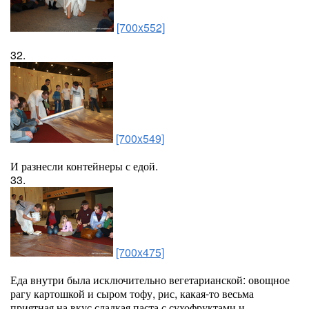
[700x552]
32.
[700x549]
И разнесли контейнеры с едой.
33.
[700x475]
Еда внутри была исключительно вегетарианской: овощное
рагу картошкой и сыром тофу, рис, какая-то весьма
приятная на вкус сладкая паста с сухофруктами и