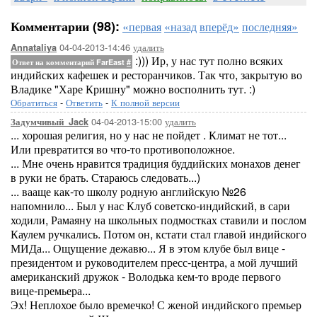
Комментарии (98):
«первая
«назад
вперёд»
последняя»
04-04-2013-14:46
удалить
Annataliya
:))) Ир, у нас тут полно всяких
Ответ на комментарий FarEast
#
индийских кафешек и ресторанчиков. Так что, закрытую во
Владике "Харе Кришну" можно восполнить тут. :)
Обратиться
-
Ответить
-
К полной версии
04-04-2013-15:00
удалить
Задумчивый_Jack
... хорошая религия, но у нас не пойдет . Климат не тот...
Или превратится во что-то противоположное.
... Мне очень нравится традиция буддийских монахов денег
в руки не брать. Стараюсь следовать...)
... вааще как-то школу родную английскую №26
напомнило... Был у нас Клуб советско-индийский, в сари
ходили, Рамаяну на школьных подмостках ставили и послом
Каулем ручкались. Потом он, кстати стал главой индийского
МИДа... Ощущение дежавю... Я в этом клубе был вице -
президентом и руководителем пресс-центра, а мой лучший
американский дружок - Володька кем-то вроде первого
вице-премьера...
Эх! Неплохое было времечко! С женой индийского премьер