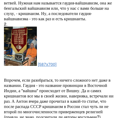
ветвей. Нужная нам называется гаудия-вайшнавизм, она же
бенгальский вайшнавизм или, что у нас с вами больше на
слуху, - кришнаизм. Ну, а последователи гаудия-
вайшнавизма - это как раз и есть кришнаиты.
2.
[587x700]
Впрочем, если разобраться, то ничего сложного нет даже в
названии. Гаудия - это название провинции в Восточной
Индии, а "вайшна" происходит от Вишну. Да и самих
кришнаитов все мы в своей жизни, наверняка, встречали ни
раз. А Антон вчера даже прочитал в какой-то статье, что
после распада СССР кришнаизм в России стал чуть ли не
второй по многочисленности приверженцев религией
(правда, не знаю, подсчитали ли авторы мусульман?).