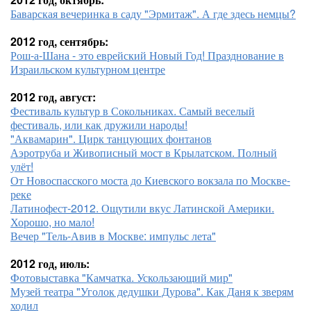
Баварская вечеринка в саду "Эрмитаж". А где здесь немцы?
2012 год, сентябрь:
Рош-а-Шана - это еврейский Новый Год! Празднование в
Израильском культурном центре
2012 год, август:
Фестиваль культур в Сокольниках. Самый веселый
фестиваль, или как дружили народы!
"Аквамарин". Цирк танцующих фонтанов
Аэротруба и Живописный мост в Крылатском. Полный
улёт!
От Новоспасского моста до Киевского вокзала по Москве-
реке
Латинофест-2012. Ощутили вкус Латинской Америки.
Хорошо, но мало!
Вечер "Тель-Авив в Москве: импульс лета"
2012 год, июль:
Фотовыставка "Камчатка. Ускользающий мир"
Музей театра "Уголок дедушки Дурова". Как Даня к зверям
ходил