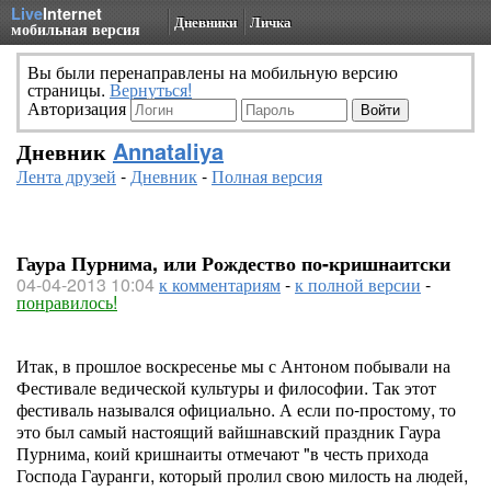
Live
Internet
Дневники
Личка
мобильная версия
Вы были перенаправлены на мобильную версию
страницы.
Вернуться!
Авторизация
Дневник
Annataliya
Лента друзей
-
Дневник
-
Полная версия
Гаура Пурнима, или Рождество по-кришнаитски
04-04-2013 10:04
к комментариям
-
к полной версии
-
понравилось!
Итак, в прошлое воскресенье мы с Антоном побывали на
Фестивале ведической культуры и философии. Так этот
фестиваль назывался официально. А если по-простому, то
это был самый настоящий вайшнавский праздник Гаура
Пурнима, коий кришнаиты отмечают "в честь прихода
Господа Гауранги, который пролил свою милость на людей,