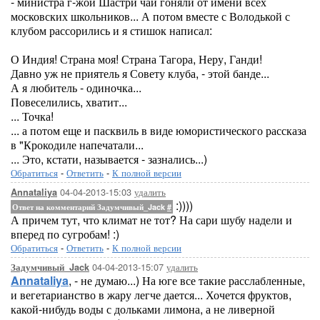
- министра г-жой Шастри чаи гоняли от имени всех
московских школьников... А потом вместе с Володькой с
клубом рассорились и я стишок написал:
О Индия! Страна моя! Страна Тагора, Неру, Ганди!
Давно уж не приятель я Совету клуба, - этой банде...
А я любитель - одиночка...
Повеселились, хватит...
... Точка!
... а потом еще и пасквиль в виде юмористического рассказа
в "Крокодиле напечатали...
... Это, кстати, называется - зазнались...)
Обратиться
-
Ответить
-
К полной версии
04-04-2013-15:03
удалить
Annataliya
:))))
Ответ на комментарий Задумчивый_Jack
#
А причем тут, что климат не тот? На сари шубу надели и
вперед по сугробам! :)
Обратиться
-
Ответить
-
К полной версии
04-04-2013-15:07
удалить
Задумчивый_Jack
Annataliya
, - не думаю...) На юге все такие расслабленные,
и вегетарианство в жару легче дается... Хочется фруктов,
какой-нибудь воды с дольками лимона, а не ливерной