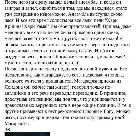
После него на сцену вышел целый ансамбль, и когда он
заиграл и запел, ошибиться в том, где мы находимся, стало
уже совершенно невозможно. Ансамбль выступал около
часа. И все это время солисты на все лады пели "Хари
Кришна! Хари Рама!" Вы себе представляете!!! Причем, даже
мелодия у всех этих песен была примерно одинаковая,
менялся разве что их темп. Других слов тоже не было! В
общем, каюсь, я притомилась уже минут через пятнадцать и
отправилась гулять по индийскому базару. Но Антон
выдержал весь концерт! Когда же я спросила, как он ему? -
муж ответил, что позитивненько. :))
После концерта на сцену поднялся пожилой мужчина. Его
представили, как магараджу, то есть, насколько я поняла,
великого учителя у кришнаитов. Магараджа приехал из
Лондона (он сейчас там живет), говорил только по-
английски и его речь переводил переводчик. В принципе,
прослушав его лекцию, мы поняли, что у кришнаитов и у
православных верующих есть в вере общие позиции. И те, и
другие призывают к беспрекословной любви к Богу. Может
быть, поэтому кришнаизм стал таким популярным у нас?
Магараджа.
28.