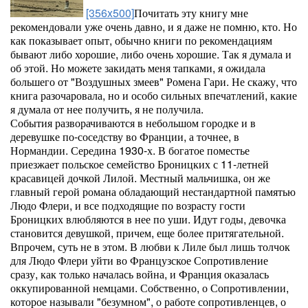
[356x500]
Почитать эту книгу мне
рекомендовали уже очень давно, и я даже не помню, кто. Но
как показывает опыт, обычно книги по рекомендациям
бывают либо хорошие, либо очень хорошие. Так я думала и
об этой. Но можете закидать меня тапками, я ожидала
большего от "Воздушных змеев" Ромена Гари. Не скажу, что
книга разочаровала, но и особо сильных впечатлений, какие
я думала от нее получить, я не получила.
События разворачиваются в небольшом городке и в
деревушке по-соседству во Франции, а точнее, в
Нормандии. Середина 1930-х. В богатое поместье
приезжает польское семейство Броницких с 11-летней
красавицей дочкой Лилой. Местный мальчишка, он же
главный герой романа обладающий нестандартной памятью
Людо Флери, и все подходящие по возрасту гости
Броницких влюбляются в нее по уши. Идут годы, девочка
становится девушкой, причем, еще более притягательной.
Впрочем, суть не в этом. В любви к Лиле был лишь толчок
для Людо Флери уйти во Французское Сопротивление
сразу, как только началась война, и Франция оказалась
оккупированной немцами. Собственно, о Сопротивлении,
которое называли "безумном", о работе сопротивленцев, о