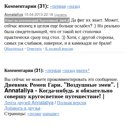
Комментарии (31):
«первая
«назад
15-04-2013-22:18
удалить
Annataliya
Да фиг их знает. Может,
Ответ на комментарий Задумчивый_Jack
#
сейчас японец в целом еще больше ослабел? :) Но реально
была свидетельницей, что от такой вот стопочки
практически сразу под стол. :)) Хотя, с другой стороны,
самых уж слабаков, наверное, и в камикадзе не брали!
Обратиться
-
Ответить
-
К полной версии
Комментарии (31):
«первая
«назад
вверх^
Вы сейчас не можете прокомментировать это сообщение.
Дневник Ромен Гари. "Воздушные змеи". |
Annataliya - Когда-нибудь я обязательно
совершу кругосветное путешествие! |
Лента друзей Annataliya
/
Полная версия
Добавить в друзья
Страницы:
«позже
раньше»