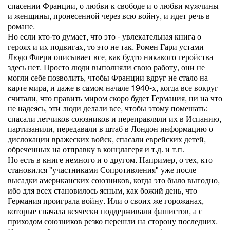
спасении Франции, о любви к свободе и о любви мужчины
и женщины, пронесенной через всю войну, и идет речь в
романе.
Но если кто-то думает, что это - увлекательная книга о
героях и их подвигах, то это не так. Ромен Гари устами
Людо Флери описывает все, как будто никакого геройства
здесь нет. Просто люди выполняли свою работу, они не
могли себе позволить, чтобы Франции вдруг не стало на
карте мира, и даже в самом начале 1940-х, когда все вокруг
считали, что править миром скоро будет Германия, ни на что
не надеясь, эти люди делали все, чтобы этому помешать:
спасали летчиков союзников и переправляли их в Испанию,
партизанили, передавали в штаб в Лондон информацию о
дислокации вражеских войск, спасали еврейских детей,
обреченных на отправку в концлагеря и т.д. и т.п.
Но есть в книге немного и о другом. Например, о тех, кто
становился "участниками Сопротивления" уже после
высадки американских союзников, когда это было выгодно,
ибо для всех становилось ясным, как божий день, что
Германия проиграла войну. Или о своих же горожанах,
которые сначала всячески поддерживали фашистов, а с
приходом союзников резко перешли на сторону последних.