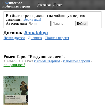
Live
Internet
Дневники
Личка
мобильная версия
Вы были перенаправлены на мобильную версию
страницы.
Вернуться!
Авторизация
Дневник
Annataliya
Лента друзей
-
Дневник
-
Полная версия
Ромен Гари. "Воздушные змеи".
13-04-2013 09:43
к комментариям
-
к полной версии
-
понравилось!