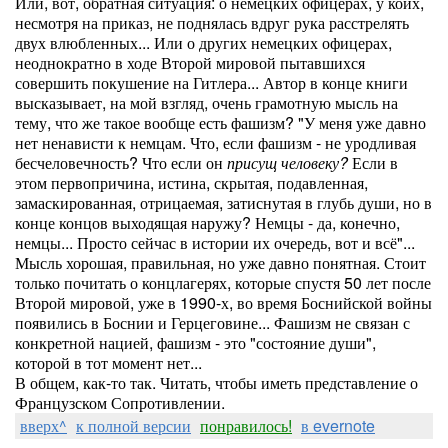
Или, вот, обратная ситуация: о немецких офицерах, у коих,
несмотря на приказ, не поднялась вдруг рука расстрелять
двух влюбленных... Или о других немецких офицерах,
неоднократно в ходе Второй мировой пытавшихся
совершить покушение на Гитлера... Автор в конце книги
высказывает, на мой взгляд, очень грамотную мысль на
тему, что же такое вообще есть фашизм? "У меня уже давно
нет ненависти к немцам. Что, если фашизм - не уродливая
бесчеловечность? Что если он
присущ человеку?
Если в
этом первопричина, истина, скрытая, подавленная,
замаскированная, отрицаемая, затиснутая в глубь души, но в
конце концов выходящая наружу? Немцы - да, конечно,
немцы... Просто сейчас в истории их очередь, вот и всё"...
Мысль хорошая, правильная, но уже давно понятная. Стоит
только почитать о концлагерях, которые спустя 50 лет после
Второй мировой, уже в 1990-х, во время Боснийской войны
появились в Боснии и Герцеговине... Фашизм не связан с
конкретной нацией, фашизм - это "состояние души",
которой в тот момент нет...
В общем, как-то так. Читать, чтобы иметь представление о
Французском Сопротивлении.
вверх^
к полной версии
понравилось!
в evernote