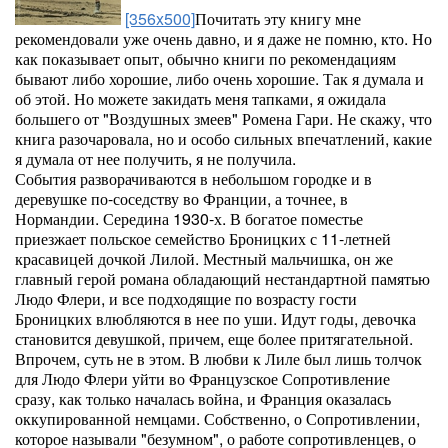
[356x500]
Почитать эту книгу мне
рекомендовали уже очень давно, и я даже не помню, кто. Но
как показывает опыт, обычно книги по рекомендациям
бывают либо хорошие, либо очень хорошие. Так я думала и
об этой. Но можете закидать меня тапками, я ожидала
большего от "Воздушных змеев" Ромена Гари. Не скажу, что
книга разочаровала, но и особо сильных впечатлений, какие
я думала от нее получить, я не получила.
События разворачиваются в небольшом городке и в
деревушке по-соседству во Франции, а точнее, в
Нормандии. Середина 1930-х. В богатое поместье
приезжает польское семейство Броницких с 11-летней
красавицей дочкой Лилой. Местный мальчишка, он же
главный герой романа обладающий нестандартной памятью
Людо Флери, и все подходящие по возрасту гости
Броницких влюбляются в нее по уши. Идут годы, девочка
становится девушкой, причем, еще более притягательной.
Впрочем, суть не в этом. В любви к Лиле был лишь толчок
для Людо Флери уйти во Французское Сопротивление
сразу, как только началась война, и Франция оказалась
оккупированной немцами. Собственно, о Сопротивлении,
которое называли "безумном", о работе сопротивленцев, о