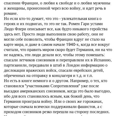
спасении Франции, о любви к свободе и о любви мужчины
и женщины, пронесенной через всю войну, и идет речь в
романе.
Но если кто-то думает, что это - увлекательная книга о
героях и их подвигах, то это не так. Ромен Гари устами
Людо Флери описывает все, как будто никакого геройства
здесь нет. Просто люди выполняли свою работу, они не
могли себе позволить, чтобы Франции вдруг не стало на
карте мира, и даже в самом начале 1940-х, когда все вокруг
считали, что править миром скоро будет Германия, ни на что
не надеясь, эти люди делали все, чтобы этому помешать:
спасали летчиков союзников и переправляли их в Испанию,
партизанили, передавали в штаб в Лондон информацию о
дислокации вражеских войск, спасали еврейских детей,
обреченных на отправку в концлагеря и т.д. и т.п.
Но есть в книге немного и о другом. Например, о тех, кто
становился "участниками Сопротивления" уже после
высадки американских союзников, когда это было выгодно,
ибо для всех становилось ясным, как божий день, что
Германия проиграла войну. Или о своих же горожанах,
которые сначала всячески поддерживали фашистов, а с
приходом союзников резко перешли на сторону последних.