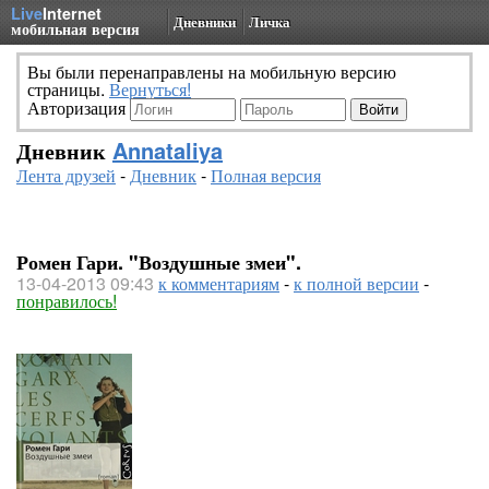
Live
Internet
Дневники
Личка
мобильная версия
Вы были перенаправлены на мобильную версию
страницы.
Вернуться!
Авторизация
Дневник
Annataliya
Лента друзей
-
Дневник
-
Полная версия
Ромен Гари. "Воздушные змеи".
13-04-2013 09:43
к комментариям
-
к полной версии
-
понравилось!