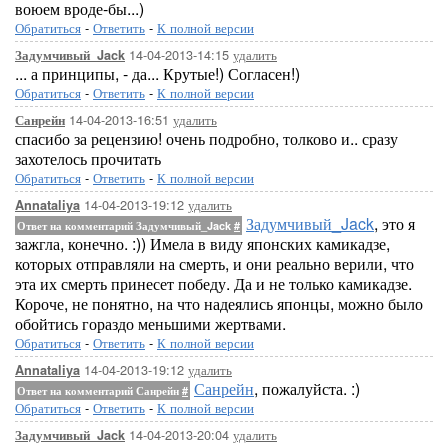
воюем вроде-бы...)
Обратиться
-
Ответить
-
К полной версии
14-04-2013-14:15
удалить
Задумчивый_Jack
... а принципы, - да... Крутые!) Согласен!)
Обратиться
-
Ответить
-
К полной версии
14-04-2013-16:51
удалить
Санрейн
спасибо за рецензию! очень подробно, толково и.. сразу
захотелось прочитать
Обратиться
-
Ответить
-
К полной версии
14-04-2013-19:12
удалить
Annataliya
Задумчивый_Jack
, это я
Ответ на комментарий Задумчивый_Jack
#
зажгла, конечно. :)) Имела в виду японских камикадзе,
которых отправляли на смерть, и они реально верили, что
эта их смерть принесет победу. Да и не только камикадзе.
Короче, не понятно, на что надеялись японцы, можно было
обойтись гораздо меньшими жертвами.
Обратиться
-
Ответить
-
К полной версии
14-04-2013-19:12
удалить
Annataliya
Санрейн
, пожалуйста. :)
Ответ на комментарий Санрейн
#
Обратиться
-
Ответить
-
К полной версии
14-04-2013-20:04
удалить
Задумчивый_Jack