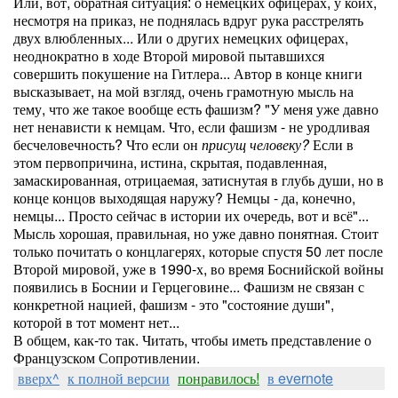
Или, вот, обратная ситуация: о немецких офицерах, у коих,
несмотря на приказ, не поднялась вдруг рука расстрелять
двух влюбленных... Или о других немецких офицерах,
неоднократно в ходе Второй мировой пытавшихся
совершить покушение на Гитлера... Автор в конце книги
высказывает, на мой взгляд, очень грамотную мысль на
тему, что же такое вообще есть фашизм? "У меня уже давно
нет ненависти к немцам. Что, если фашизм - не уродливая
бесчеловечность? Что если он
присущ человеку?
Если в
этом первопричина, истина, скрытая, подавленная,
замаскированная, отрицаемая, затиснутая в глубь души, но в
конце концов выходящая наружу? Немцы - да, конечно,
немцы... Просто сейчас в истории их очередь, вот и всё"...
Мысль хорошая, правильная, но уже давно понятная. Стоит
только почитать о концлагерях, которые спустя 50 лет после
Второй мировой, уже в 1990-х, во время Боснийской войны
появились в Боснии и Герцеговине... Фашизм не связан с
конкретной нацией, фашизм - это "состояние души",
которой в тот момент нет...
В общем, как-то так. Читать, чтобы иметь представление о
Французском Сопротивлении.
вверх^
к полной версии
понравилось!
в evernote