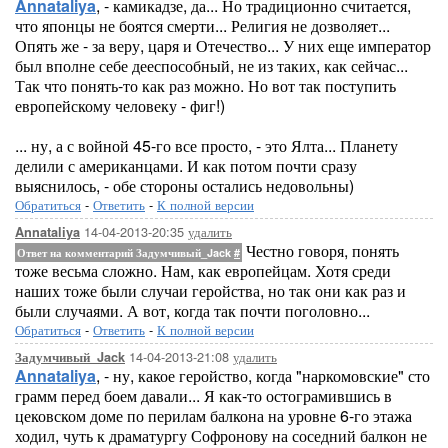
Annataliya
, - камикадзе, да... Но традиционно считается,
что японцы не боятся смерти... Религия не дозволяет...
Опять же - за веру, царя и Отечество... У них еще император
был вполне себе дееспособный, не из таких, как сейчас...
Так что понять-то как раз можно. Но вот так поступить
европейскому человеку - фиг!)
... ну, а с войной 45-го все просто, - это Ялта... Планету
делили с американцами. И как потом почти сразу
выяснилось, - обе стороны остались недовольны)
Обратиться
-
Ответить
-
К полной версии
14-04-2013-20:35
удалить
Annataliya
Честно говоря, понять
Ответ на комментарий Задумчивый_Jack
#
тоже весьма сложно. Нам, как европейцам. Хотя среди
наших тоже были случаи геройства, но так они как раз и
были случаями. А вот, когда так почти поголовно...
Обратиться
-
Ответить
-
К полной версии
14-04-2013-21:08
удалить
Задумчивый_Jack
Annataliya
, - ну, какое геройство, когда "наркомовские" сто
грамм перед боем давали... Я как-то остограмившись в
цековском доме по перилам балкона на уровне 6-го этажа
ходил, чуть к драматургу Софронову на соседний балкон не