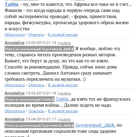
Табби
, - ну, мне-то кажется, что Африка все-таки не в счет...
Фашизм - это когда народы в первую очередь сами над
собой эксперименты проводят, - форма, приветствия,
парады, физкультурка, пропаганда здорового образа жизни
и искусства
Обратиться
-
Ответить
-
К полной версии
13-04-2013-21:14
удалить
Annataliya
Я вообще, люблю эту
Ответ на комментарий Задумчивый_Jack
#
тему, стараюсь читать произведения разных авторов.
Бывает, что берут за душу, но это как-то не взяло.
Спасибо за рекомендацию. Правда, сейчас кино дома
сложно смотреть. Даниил Антоныч сразу начинает
требовать переключить на мультики. :)
Обратиться
-
Ответить
-
К полной версии
13-04-2013-21:16
удалить
Annataliya
Табби
, да взять тех же французских
Ответ на комментарий Табби
#
полицаев во время войны... Далеко ходить не надо.
Обратиться
-
Ответить
-
К полной версии
13-04-2013-21:17
удалить
Annataliya
Задумчивый_Jack
, по
Ответ на комментарий Задумчивый_Jack
#
описанным признакам социализм тоже сюда здорово
подходит. :)