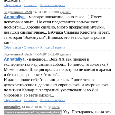
Обратиться
-
Ответить
-
К полной версии
14-04-2013-02:30
удалить
Задумчивый_Jack
Annataliya
, - молодое поколение, - оно такое... ) Имеем
некоторый опыт... Но если представится возможность, -
посмотри.... Хорошо сделано, много прекрасной музыки,
девушки симпатичные... Бабушка Сильвия Кристель играет,
та которая "Эммануэль". Видимо, это ее последняя роль в
кино...
Обратиться
-
Ответить
-
К полной версии
14-04-2013-02:40
удалить
Задумчивый_Jack
Annataliya
, - наверное... Весь ХХ век прошел в
экспериментах над самими собой... То понос, то золотуха!)
Может только Швеция прошла по острию не влезая в драчки
и без извращенческих "измов"...
И даже вполне себе "провинциальные" достаточно
демократические и далекие от европейской и американской
политики Канада с Австралией участвовали и во 2-й
мировой и во вьетнамской...
Обратиться
-
Ответить
-
К полной версии
14-04-2013-07:50
удалить
Annataliya
Угу. Постараюсь, когда это
Ответ на комментарий Задумчивый_Jack
#