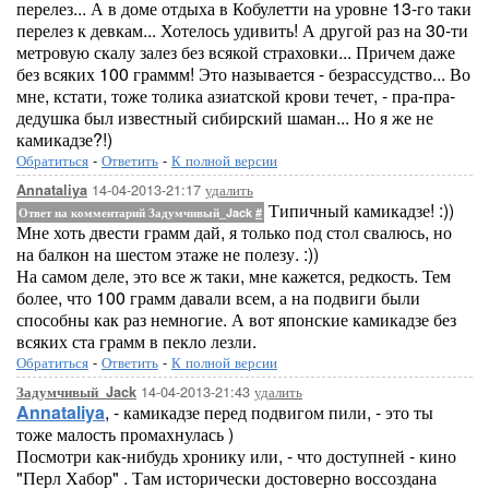
перелез... А в доме отдыха в Кобулетти на уровне 13-го таки
перелез к девкам... Хотелось удивить! А другой раз на 30-ти
метровую скалу залез без всякой страховки... Причем даже
без всяких 100 граммм! Это называется - безрассудство... Во
мне, кстати, тоже толика азиатской крови течет, - пра-пра-
дедушка был известный сибирский шаман... Но я же не
камикадзе?!)
Обратиться
-
Ответить
-
К полной версии
14-04-2013-21:17
удалить
Annataliya
Типичный камикадзе! :))
Ответ на комментарий Задумчивый_Jack
#
Мне хоть двести грамм дай, я только под стол свалюсь, но
на балкон на шестом этаже не полезу. :))
На самом деле, это все ж таки, мне кажется, редкость. Тем
более, что 100 грамм давали всем, а на подвиги были
способны как раз немногие. А вот японские камикадзе без
всяких ста грамм в пекло лезли.
Обратиться
-
Ответить
-
К полной версии
14-04-2013-21:43
удалить
Задумчивый_Jack
Annataliya
, - камикадзе перед подвигом пили, - это ты
тоже малость промахнулась )
Посмотри как-нибудь хронику или, - что доступней - кино
"Перл Хабор" . Там исторически достоверно воссоздана