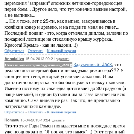
церемония "заправки" японских летчиков-торпедоносцев
перед боем... Другое дело, что тут конечно важнее настрой,
а не выпивка...
... Но я тоже, лет с 25-ти, как выпью, заворачиваюсь в
хозяйкин ковер и дремлю, и на подвиги меня не тянет...
Последний подвиг - это, когда отмечали диплом, залезли по
пожарной лестнице на стеклянную крышу журфака...
Красота! Кремль - как на ладони...))
Обратиться
-
Ответить
-
К полной версии
15-04-2013-09:21
удалить
Annataliya
Задумчивый_Jack
, это
Ответ на комментарий Задумчивый_Jack
#
реально достоверный факт и не выдумка режиссера??? У
японцев нет гена, который усваивает алкоголь. И им
достаточно наперстка, чтобы быть уже в стельку пьяными.
Именно поэтому их саке едва дотягивает до 30 градусов (а
чаще меньше), и одной бутылки им за глаза хватает на всю
компанию. Сама видела не раз. Так что, не представляю
натрескавшихся камикадзе.
Обратиться
-
Ответить
-
К полной версии
15-04-2013-10:24
удалить
Homa06
Что-то этот Гари Ромен попадается мне в последнее время
уже неоднократно. "Я понял, это намек". :) Этот странный