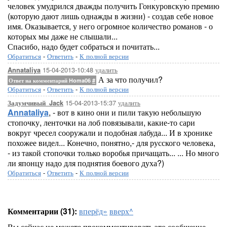
человек умудрился дважды получить Гонкуровскую премию
(которую дают лишь однажды в жизни) - создав себе новое
имя. Оказывается, у него огромное количество романов - о
которых мы даже не слышали...
Спасибо, надо будет собраться и почитать...
Обратиться
-
Ответить
-
К полной версии
15-04-2013-10:48
удалить
Annataliya
А за что получил?
Ответ на комментарий Homa06
#
Обратиться
-
Ответить
-
К полной версии
15-04-2013-15:37
удалить
Задумчивый_Jack
Annataliya
, - вот в кино они и пили такую небольшую
стопочку, ленточки на лоб повязывали, какие-то сари
вокруг чресел сооружали и подобная лабуда... И в хронике
похожее видел... Конечно, понятно,- для русского человека,
- из такой стопочки только воробья причащать... ... Но много
ли японцу надо для поднятия боевого духа?)
Обратиться
-
Ответить
-
К полной версии
Комментарии (31):
вперёд»
вверх^
Вы сейчас не можете прокомментировать это сообщение.