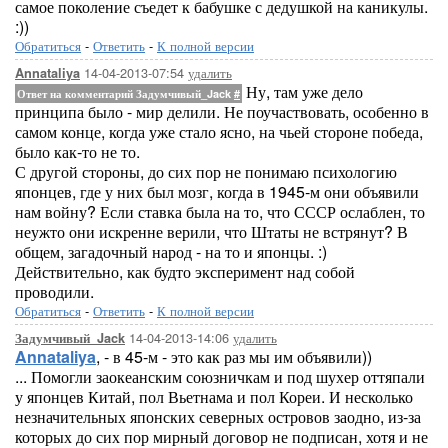
самое поколение съедет к бабушке с дедушкой на каникулы.
:))
Обратиться
-
Ответить
-
К полной версии
14-04-2013-07:54
удалить
Annataliya
Ну, там уже дело
Ответ на комментарий Задумчивый_Jack
#
принципа было - мир делили. Не поучаствовать, особенно в
самом конце, когда уже стало ясно, на чьей стороне победа,
было как-то не то.
С другой стороны, до сих пор не понимаю психологию
японцев, где у них был мозг, когда в 1945-м они объявили
нам войну? Если ставка была на то, что СССР ослаблен, то
неужто они искренне верили, что Штаты не встрянут? В
общем, загадочный народ - на то и японцы. :)
Действительно, как будто эксперимент над собой
проводили.
Обратиться
-
Ответить
-
К полной версии
14-04-2013-14:06
удалить
Задумчивый_Jack
Annataliya
, - в 45-м - это как раз мы им объявили))
... Помогли заокеанским союзничкам и под шухер оттяпали
у японцев Китай, пол Вьетнама и пол Кореи. И несколько
незначительных японских северных островов заодно, из-за
которых до сих пор мирный договор не подписан, хотя и не