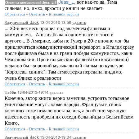
Jess_L
, вот как-то да. Тема
Ответ на комментарий Jess_L
#
сильная, но, имхо, яркости у книги не хватает.
Обратиться
-
Ответить
-
К полной версии
13-04-2013-13:58
удалить
Задумчивый_Jack
... 20-й век весь прошел под знаменем фашизма и
коммунизма... Англия была в одном шаге от того и
другого... В Америке, кабы не Гувер в 20-е вполне мог бы
приключиться коммунистический переворот, а Италия сразу
после фашизма была в на грани победы коммунистов. как в
Чехословакии. Про итальянский фашизм (по касательной)
недавно был хороший музыкальный фильм по культуре
"Королевы свинга". Там атмосферка передана, видимо,
очень близко к реальности
Обратиться
-
Ответить
-
К полной версии
13-04-2013-19:14
удалить
Табби
Конечно, автор книги верно заметила, устроить тотальное
уничтожение могут любые народы. Французы в своих
колониях тоже немало постарались, а особенно мрачную
известность приобрели их соседи-бельгийцы в Бельгийском
Конго.
Обратиться
-
Ответить
-
К полной версии
13-04-2013-19:34
удалить
Задумчивый_Jack