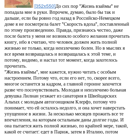
[352x550]
До сих пор "Жизнь взаймы" не
попадала мне в руки. Впрочем, думаю, было бы так и
дальше, если бы ровно год назад в Российско-Немецком
доме я не посмотрела балет "Скорость вдоха", поставленный
по этому произведению. Правда, признаюсь честно, даже
после балета у меня не возникло особого желания прочитать
книгу, ибо я считаю, что человек должен жить полной
жизнью не только, когда неизлечимо болен. Но в мыслях я
все время возвращалась и возвращалась к этой теме, и
потому, видимо, и настал тот момент, когда захотелось
прочитать.
"Жизнь взаймы", мне кажется, нужно читать с особым
настроением. Потому что, если его нет, то, скорее всего,
многое останется за кадром, а главной героине захочется
разве что посочувствовать. Молодая и неизлечимо больная
девушка Лилиан уезжает из санатория в Швейцарских
Альпах с молодым автогонщиком Клерфэ, потому что
понимает, что ей осталось недолго, и она хочет наверстать
упущенное в жизни. За несколько месяцев прожить все те
впечатления, на которым остальным даны долгие годы. И
она пытается жить полной жизнью, по крайней мере, такой,
какой ее считает: едет в Париж, затем в Италию, потом