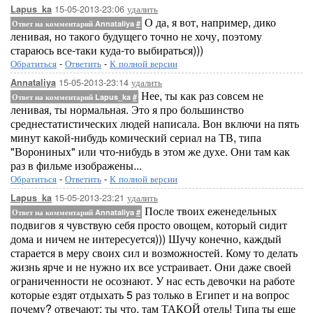
15-05-2013-23:06
удалить
Lapus_ka
О да, я вот, например, дико
Ответ на комментарий Annataliya
#
ленивая, но такого будущего точно не хочу, поэтому
стараюсь все-таки куда-то выбираться)))
Обратиться
-
Ответить
-
К полной версии
15-05-2013-23:14
удалить
Annataliya
Нее, ты как раз совсем не
Ответ на комментарий Lapus_ka
#
ленивая, ты нормальная. Это я про большинство
среднестатистических людей написала. Вон включи на пять
минут какой-нибудь комический сериал на ТВ, типа
"Ворониных" или что-нибудь в этом же духе. Они там как
раз в фильме изображены...
Обратиться
-
Ответить
-
К полной версии
15-05-2013-23:21
удалить
Lapus_ka
После твоих еженедельных
Ответ на комментарий Annataliya
#
подвигов я чувствую себя просто овощем, который сидит
дома и ничем не интересуется))) Шучу конечно, каждый
старается в меру своих сил и возможностей. Кому то делать
жизнь ярче и не нужно их все устраивает. Они даже своей
ограниченности не осознают. У нас есть девочки на работе
которые ездят отдыхать 5 раз только в Египет и на вопрос
почему? отвечают: ты что, там ТАКОЙ отель! Типа ты еще