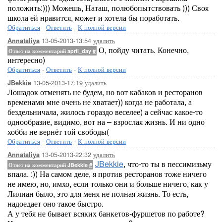
положить:))) Можешь, Наташ, полюбопытствовать ))) Своя
школа ей нравится, может и хотела бы поработать.
Обратиться
-
Ответить
-
К полной версии
13-05-2013-13:54
удалить
Annataliya
О, пойду читать. Конечно,
Ответ на комментарий april_day
#
интересно)
Обратиться
-
Ответить
-
К полной версии
13-05-2013-17:19
удалить
JBekkie
Лошадок отменять не будем, но вот кабаков и ресторанов
временами мне очень не хватает)) когда не работала, а
бездельничала, жилось гораздо веселее) а сейчас какое-то
однообразие, видимо, вот на – взрослая жизнь. И ни одно
хобби не вернёт той свободы(
Обратиться
-
Ответить
-
К полной версии
13-05-2013-22:32
удалить
Annataliya
JBekkie
, что-то ты в пессимизьму
Ответ на комментарий JBekkie
#
впала. :)) На самом деле, я против ресторанов тоже ничего
не имею, но, имхо, если только они и больше ничего, как у
Лилиан было, это для меня не полная жизнь. То есть,
надоедает оно такое быстро.
А у тебя не бывает всяких банкетов-фуршетов по работе?