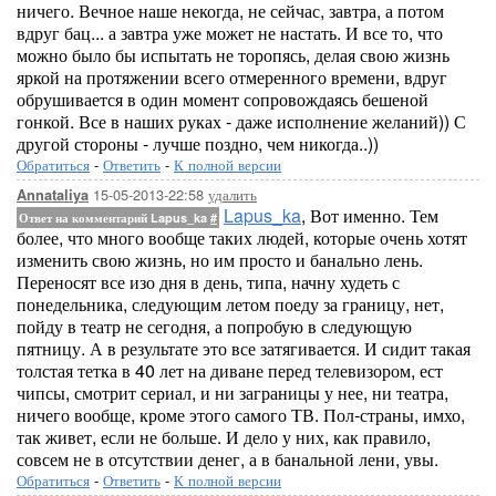
ничего. Вечное наше некогда, не сейчас, завтра, а потом
вдруг бац... а завтра уже может не настать. И все то, что
можно было бы испытать не торопясь, делая свою жизнь
яркой на протяжении всего отмеренного времени, вдруг
обрушивается в один момент сопровождаясь бешеной
гонкой. Все в наших руках - даже исполнение желаний)) С
другой стороны - лучше поздно, чем никогда..))
Обратиться
-
Ответить
-
К полной версии
15-05-2013-22:58
удалить
Annataliya
Lapus_ka
, Вот именно. Тем
Ответ на комментарий Lapus_ka
#
более, что много вообще таких людей, которые очень хотят
изменить свою жизнь, но им просто и банально лень.
Переносят все изо дня в день, типа, начну худеть с
понедельника, следующим летом поеду за границу, нет,
пойду в театр не сегодня, а попробую в следующую
пятницу. А в результате это все затягивается. И сидит такая
толстая тетка в 40 лет на диване перед телевизором, ест
чипсы, смотрит сериал, и ни заграницы у нее, ни театра,
ничего вообще, кроме этого самого ТВ. Пол-страны, имхо,
так живет, если не больше. И дело у них, как правило,
совсем не в отсутствии денег, а в банальной лени, увы.
Обратиться
-
Ответить
-
К полной версии