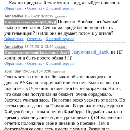
... Как ни продолжай этот хэппи - энд, а выйдет пошлость...
Обратиться
-
Ответить
-
К полной версии
13-05-2013-13:19
удалить
Annataliya
Понятно. Вообще, необычный
Ответ на комментарий april_day
#
выбор у нее такой. Сейчас же вроде бы не модно быть
учительницей? :) Или она не думает потом в учителя?
Обратиться
-
Ответить
-
К полной версии
13-05-2013-13:20
удалить
Annataliya
Задумчивый_Jack
, на НГ
Ответ на комментарий Задумчивый_Jack
#
хэппи-энд быть просто обязан! :)))
Обратиться
-
Ответить
-
К полной версии
13-05-2013-13:36
удалить
april_day
Очень хотела именно в большом объеме немецкого, в
других ВУЗах он вторичный или его нет. Были варианты
поучиться в Германии, в смысле я бы не возражала. Но то,
что сама она поступила на бюджет, очень обрадовало.
Захотела учиться здесь. Не готова резко уезжать от всего. Но
летом просит денег на Германию. В прошлом году ездила в
Хайдельберг, в этом хочет во Фрайбург. Подрабатывать во
время учебы не успевает, все уроки делает:))) Я маленький
отчетик положила к себе в дневник о поездке. Там и
фотография ее одна есть, вместе с моими. Разрешила