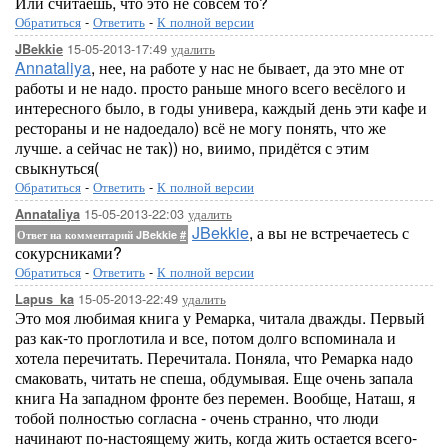
Или считаешь, что это не совсем то?
Обратиться
-
Ответить
-
К полной версии
15-05-2013-17:49
удалить
JBekkie
Annataliya
, нее, на работе у нас не бывает, да это мне от
работы и не надо. просто раньше много всего весёлого и
интересного было, в годы универа, каждый день эти кафе и
рестораны и не надоедало) всё не могу понять, что же
лучше. а сейчас не так)) но, виимо, придётся с этим
свыкнуться(
Обратиться
-
Ответить
-
К полной версии
15-05-2013-22:03
удалить
Annataliya
JBekkie
, а вы не встречаетесь с
Ответ на комментарий JBekkie
#
сокурсниками?
Обратиться
-
Ответить
-
К полной версии
15-05-2013-22:49
удалить
Lapus_ka
Это моя любимая книга у Ремарка, читала дважды. Первый
раз как-то проглотила и все, потом долго вспоминала и
хотела перечитать. Перечитала. Поняла, что Ремарка надо
смаковать, читать не спеша, обдумывая. Еще очень запала
книга На западном фронте без перемен. Вообще, Наташ, я
тобой полностью согласна - очень странно, что люди
начинают по-настоящему жить, когда жить остается всего-