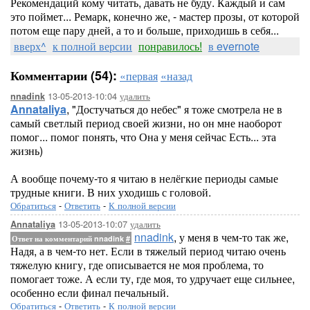
Рекомендаций кому читать, давать не буду. Каждый и сам
это поймет... Ремарк, конечно же, - мастер прозы, от которой
потом еще пару дней, а то и больше, приходишь в себя...
вверх^
к полной версии
понравилось!
в evernote
Комментарии (54):
«первая
«назад
13-05-2013-10:04
удалить
nnadink
Annataliya
, "Достучаться до небес" я тоже смотрела не в
самый светлый период своей жизни, но он мне наоборот
помог... помог понять, что Она у меня сейчас Есть... эта
жизнь)
А вообще почему-то я читаю в нелёгкие периоды самые
трудные книги. В них уходишь с головой.
Обратиться
-
Ответить
-
К полной версии
13-05-2013-10:07
удалить
Annataliya
nnadink
, у меня в чем-то так же,
Ответ на комментарий nnadink
#
Надя, а в чем-то нет. Если в тяжелый период читаю очень
тяжелую книгу, где описывается не моя проблема, то
помогает тоже. А если ту, где моя, то удручает еще сильнее,
особенно если финал печальный.
Обратиться
-
Ответить
-
К полной версии