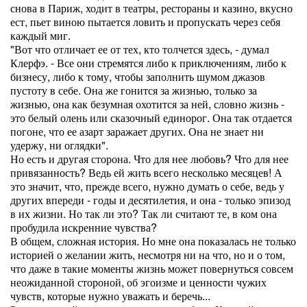
снова в Париж, ходит в театры, рестораны и казино, вкусно
ест, пьет виною пытается ловить и пропускать через себя
каждый миг.
"Вот что отличает ее от тех, кто толчется здесь, - думал
Клерфэ. - Все они стремятся либо к приключениям, либо к
бизнесу, либо к тому, чтобы заполнить шумом джазов
пустоту в себе. Она же гонится за жизнью, только за
жизнью, она как безумная охотится за ней, словно жизнь -
это белый олень или сказочный единорог. Она так отдается
погоне, что ее азарт заражает других. Она не знает ни
удержу, ни оглядки".
Но есть и другая сторона. Что для нее любовь? Что для нее
привязанность? Ведь ей жить всего несколько месяцев! А
это значит, что, прежде всего, нужно думать о себе, ведь у
других впереди - годы и десятилетия, и она - только эпизод
в их жизни. Но так ли это? Так ли считают те, в ком она
пробудила искренние чувства?
В общем, сложная история. Но мне она показалась не только
историей о желании жить, несмотря ни на что, но и о том,
что даже в такие моменты жизнь может повернуться совсем
неожиданной стороной, об эгоизме и ценности чужих
чувств, которые нужно уважать и беречь...