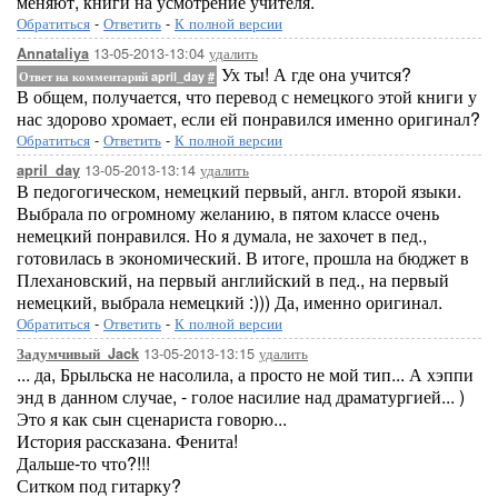
меняют, книги на усмотрение учителя.
Обратиться
-
Ответить
-
К полной версии
13-05-2013-13:04
удалить
Annataliya
Ух ты! А где она учится?
Ответ на комментарий april_day
#
В общем, получается, что перевод с немецкого этой книги у
нас здорово хромает, если ей понравился именно оригинал?
Обратиться
-
Ответить
-
К полной версии
13-05-2013-13:14
удалить
april_day
В педогогическом, немецкий первый, англ. второй языки.
Выбрала по огромному желанию, в пятом классе очень
немецкий понравился. Но я думала, не захочет в пед.,
готовилась в экономический. В итоге, прошла на бюджет в
Плехановский, на первый английский в пед., на первый
немецкий, выбрала немецкий :))) Да, именно оригинал.
Обратиться
-
Ответить
-
К полной версии
13-05-2013-13:15
удалить
Задумчивый_Jack
... да, Брыльска не насолила, а просто не мой тип... А хэппи
энд в данном случае, - голое насилие над драматургией... )
Это я как сын сценариста говорю...
История рассказана. Фенита!
Дальше-то что?!!!
Ситком под гитарку?