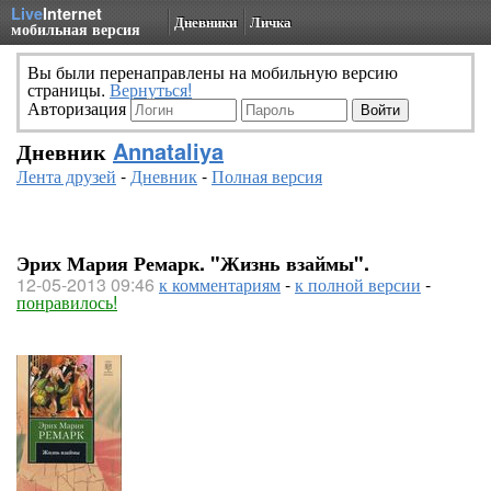
Live
Internet
Дневники
Личка
мобильная версия
Вы были перенаправлены на мобильную версию
страницы.
Вернуться!
Авторизация
Дневник
Annataliya
Лента друзей
-
Дневник
-
Полная версия
Эрих Мария Ремарк. "Жизнь взаймы".
12-05-2013 09:46
к комментариям
-
к полной версии
-
понравилось!