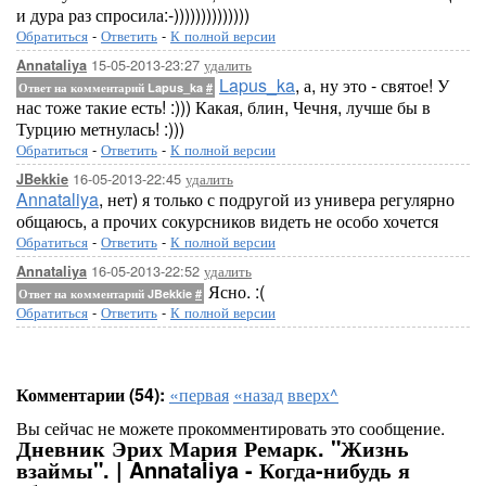
и дура раз спросила:-))))))))))))))
Обратиться
-
Ответить
-
К полной версии
15-05-2013-23:27
удалить
Annataliya
Lapus_ka
, а, ну это - святое! У
Ответ на комментарий Lapus_ka
#
нас тоже такие есть! :))) Какая, блин, Чечня, лучше бы в
Турцию метнулась! :)))
Обратиться
-
Ответить
-
К полной версии
16-05-2013-22:45
удалить
JBekkie
Annataliya
, нет) я только с подругой из универа регулярно
общаюсь, а прочих сокурсников видеть не особо хочется
Обратиться
-
Ответить
-
К полной версии
16-05-2013-22:52
удалить
Annataliya
Ясно. :(
Ответ на комментарий JBekkie
#
Обратиться
-
Ответить
-
К полной версии
Комментарии (54):
«первая
«назад
вверх^
Вы сейчас не можете прокомментировать это сообщение.
Дневник Эрих Мария Ремарк. "Жизнь
взаймы". | Annataliya - Когда-нибудь я