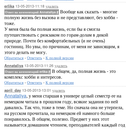
13-05-2013-11:18
удалить
erlika
Вообще как сказать - многие
Ответ на комментарий Annataliya
#
полную жизнь без вызова и не представляют, без хобби -
тоже.
У меня была бы полная жизнь, если бы я смогла
путешествовать с рюкзаком по горам-долам в дикой
природе. Почти без комфортабельных (и не очень)
гостиниц. Но увы, по причинам, от меня не зависящим, я
этого делать не могу.
Обратиться
-
Ответить
-
К полной версии
13-05-2013-11:26
удалить
Annataliya
В общем, да, полная жизнь - это
Ответ на комментарий erlika
#
комплекс хобби и интересов.
Обратиться
-
Ответить
-
К полной версии
13-05-2013-13:01
удалить
april_day
Annataliya
, у меня старшая в универе целый семестр ее на
немецком читала в прошлом году, всякие задания по ней
давались. Так что, тоже в теме. Но сначала она не утерпела,
на русском прочитала, на немецком ей намного больше
понравилось. В общем, полезно. Предмет у них этот
называется домашним чтением, преподавателей каждый год