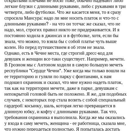
открытыми плечами не носят тоже, обычно надевают либо
легкие блузки с длинными рукавами, либо с рукавами в три
четверти, либо футболки. Что же касается меня, то я сразу
спросила Мансура: надо ли мне носить платок и что-то с
длинными рукавами? - на что он тотчас же сказал, что не
надо, мол, строгих правил никто не придерживается. И я
постоянно ходила в джинсах и в футболке, хотя, если бы
знала, что можно, то взяла бы с собой платье чуть выше
колен. Но перед путешествием я об этом не знала.
Однако, есть в Чечне места, где строгий дресс-код для
девушек и женщин все-таки существует. Например, мечети.
В Грозном мы с Антоном ходили в самую большую мечеть
республики "Сердце Чечни". Уже когда мы только вошли на
ее территорию и гуляли по парку с фонтанами, к нам
подошел охранник и сказал, что мне нужно надеть платок,
так как на территории мечети, даже в парке, девушкам с
непокрытой головой быть не положено. Я же, для подобных
случаев, с некоторых пор стала возить с собой специальный
гардероб: косынку, шаль, которая легко превращается в
длинную юбку, и кофту с длинными рукавами. Так что,
требования охранника я выполнила. Когда же мы оказались
у входа в саму мечеть, женщина - ее работница, сказала мне,
что нужно переодеться полностью. Я попыталась достать