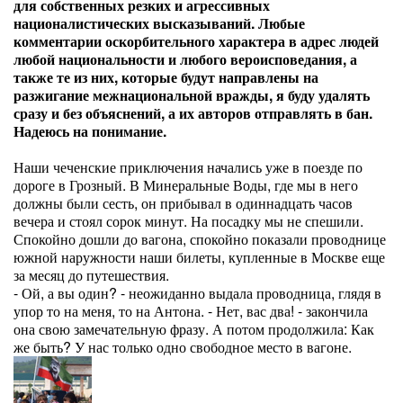
для собственных резких и агрессивных
националистических высказываний. Любые
комментарии оскорбительного характера в адрес людей
любой национальности и любого вероисповедания, а
также те из них, которые будут направлены на
разжигание межнациональной вражды, я буду удалять
сразу и без объяснений, а их авторов отправлять в бан.
Надеюсь на понимание.
Наши чеченские приключения начались уже в поезде по
дороге в Грозный. В Минеральные Воды, где мы в него
должны были сесть, он прибывал в одиннадцать часов
вечера и стоял сорок минут. На посадку мы не спешили.
Спокойно дошли до вагона, спокойно показали проводнице
южной наружности наши билеты, купленные в Москве еще
за месяц до путешествия.
- Ой, а вы один? - неожиданно выдала проводница, глядя в
упор то на меня, то на Антона. - Нет, вас два! - закончила
она свою замечательную фразу. А потом продолжила: Как
же быть? У нас только одно свободное место в вагоне.