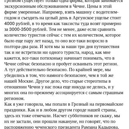
Грозном существует только одна фирма, которая занимается
экскурсионным обслуживанием в Чечне. Цены в этой
фирме умеренные. Например, взять машину с водителем-
гидом и съездить на целый день в Аргунское ущелье стоит
4000 рублей, в то время как таксисты туда возят примерно
за 3000-3500 рублей. Тем не менее, даже если сравнить
количество туристов сейчас с тем их количеством, которое
было еще пару лет назад, то оно все-таки возросло в
полтора-два раза. И хотя мы за наши три дня путешествия
так и не встретили ни одного туриста, народ, как мне
кажется, все-таки потихоньку начинает понимать, что в
Чечне сейчас безопасно и пробует осваивать этот регион.
А тут действительно безопасно. По крайней мере, мы
убедились в том, что намного безопаснее, чем в той же
нашей Москве. Другое дело, что старые стереотипы в
отношении Чечни у нас пока еще никуда не делись, и у
многих она по-прежнему ассоциируется с самым страшным
регионом.
Как я уже говорила, мы попали в Грозный на первомайские
праздники. Как и в любом другом городе нашей страны,
здесь их тоже отмечали. Насчет субботников не скажу, мы
их не застали, они прошли накануне, но говорят, что по
распоряжению чеченского президента Рамзана Кадырова,