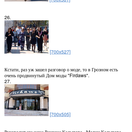
26.
[700x527]
Кстати, раз уж зашел разговор о моде, то в Грозном есть
очень продвинутый Дом моды "Firdaws".
27.
[700x505]
Руководит им жена Рамзана Кадырова - Медни Кадырова.