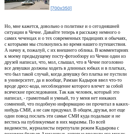
[700x350]
Но, мне кажется, довольно о политике и о сегодняшней
ситуации в Чечне. Давайте теперь я расскажу немного о
самих чеченцах и о тех современных традициях и обычаях,
с которыми мы столкнулись во время нашего путешествия.
А начну я, пожалуй, с их внешнего облика. В комментариях
к моему предыдущему посту-фотообзору из Чечни один из
друзей написал, что, мол, слышал, что в Чечне поголовно
все девушки должны ходить в длинных юбках и в платках,
что был такой случай, когда девушку без платка не пустили
в университет, да и вообще, Рамзан Кадыров ввел что-то
вроде дресс-кода, несоблюдение которого влечет за собой
всяческие преследования. Так как человек, который это
написал, - грамотный и умный, то у меня нет никаких
сомнений, что подобную информацию он прочитал в каких-
нибудь СМИ, а не сам придумал. В общем, друзья, вот еще
один повод послать эти самые СМИ куда подальше и не
вестись на публикуемые в них маразмы. По всей
видимости, журналисты перепутали режим Кадырова с
режимом братьев Ахмадовых, которые вводили его между