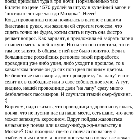
поезд прибывал туда в три ночи! Нормальненько так!
Билеты по цене 1570 рублей за штуку в купейный вагон и
"посидите четыре часа до Моздока"! Нееее!
Когда проводница снова появилась в вагоне с нашими
билетами в руках, мы заявили ей строгим голосом, что
сидеть точно не будем, хотим спать и пусть она быстро
решает вопрос. Как вариант, я предложила ей забрать парня
с нашего места к ней в купе. Но на это она ответила, что и
там все занято. В общем, с ней все было понятно. Если в
большинстве российских регионов такой приработок
проводниц уже либо ушел, либо уходит в прошлое, то в
кавказском поезде он до сих пор цвел пышным цветом.
Безбилетные пассажиры дают проводнику "на лапу" и тот
селит их в свободные или в свое собственное купе. А тут,
видимо, нашей проводнице дали "на лапу" сразу много
безбилетных пассажиров. И случился этакий овер-буккинг.
:)
Впрочем, надо сказать, что проводница здорово испугалась,
поняв, что не пустив нас на наши места, есть шанс, что дело
может запахнуть керосином. Вдруг пойдем жаловаться
начальнику поезда или какому-нибудь жд-начальству в
Москве? Она походила где-то с полчаса по вагону с
озабоченным видом, а потом постучала в полку, где лежал