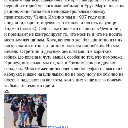
первой и второй чеченскими войнами в Урус-Мартановском
районе, коий тогда был неподконтрольным общему
правительству Чечни. Именно там в 1997 году они
внедрили шариат, и девушек заставляли носить на улице
хиджаб (платок). Сейчас же никакого шариата в Чечни нет,
и президент не контролирует то, что носить и что не носить
местным женщинам. Хотя, конечно же, большинство из них
носят платки в тон к длинным платьям или юбкам. Но мы
немало встретили и девушек без платков, и в коротких
юбках (до колена и чуть выше), особенно тех, кто помоложе.
Причем, встречали мы их, как в Грозном, так и в других
городках. Многие женщины очень любят туфли на высоких
каблуках и даже на шпильках, но на босу ногу их обычно не
носят, а надевают на колготы, кои у них чаще всего почему-
то бывают темного цвета.
25.
[700x581]