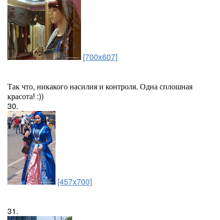
[700x607]
Так что, никакого насилия и контроля. Одна сплошная
красота! :))
30.
[457x700]
31.