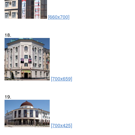
[660x700]
18.
[700x659]
19.
[700x425]