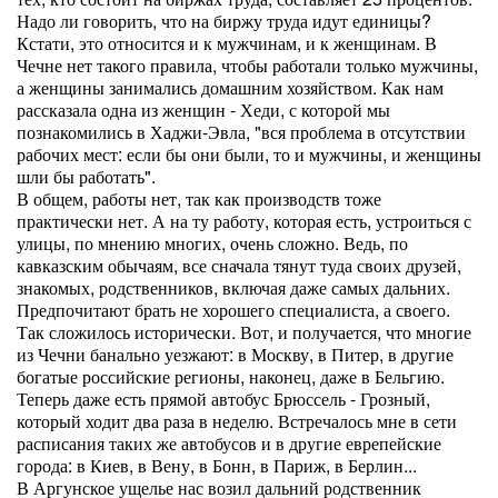
Надо ли говорить, что на биржу труда идут единицы?
Кстати, это относится и к мужчинам, и к женщинам. В
Чечне нет такого правила, чтобы работали только мужчины,
а женщины занимались домашним хозяйством. Как нам
рассказала одна из женщин - Хеди, с которой мы
познакомились в Хаджи-Эвла, "вся проблема в отсутствии
рабочих мест: если бы они были, то и мужчины, и женщины
шли бы работать".
В общем, работы нет, так как производств тоже
практически нет. А на ту работу, которая есть, устроиться с
улицы, по мнению многих, очень сложно. Ведь, по
кавказским обычаям, все сначала тянут туда своих друзей,
знакомых, родственников, включая даже самых дальних.
Предпочитают брать не хорошего специалиста, а своего.
Так сложилось исторически. Вот, и получается, что многие
из Чечни банально уезжают: в Москву, в Питер, в другие
богатые российские регионы, наконец, даже в Бельгию.
Теперь даже есть прямой автобус Брюссель - Грозный,
который ходит два раза в неделю. Встречалось мне в сети
расписания таких же автобусов и в другие еврепейские
города: в Киев, в Вену, в Бонн, в Париж, в Берлин...
В Аргунское ущелье нас возил дальний родственник