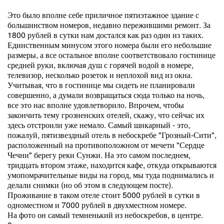
Это было вполне себе приличное пятиэтажное здание с
большинством номеров, недавно пережившими ремонт. За
1800 рублей в сутки нам достался как раз один из таких.
Единственным минусом этого номера были его небольшие
размеры, а все остальное вполне соответствовало гостинице
средней руки, включая душ с горячей водой в номере,
телевизор, несколько розеток и неплохой вид из окна.
Учитывая, что в гостинице мы сидеть не планировали
совершенно, а думали возвращаться сюда только на ночь,
все это нас вполне удовлетворило. Впрочем, чтобы
закончить тему грозненских отелей, скажу, что сейчас их
здесь отстроили уже немало. Самый шикарный - это,
пожалуй, пятизвездный отель в небоскребе "Грозный-Сити",
расположенный на противоположном от мечети "Сердце
Чечни" берегу реки Сунжи. На это самом последнем,
тридцать втором этаже, находится кафе, откуда открываются
умопомрачительные виды на город, мы туда поднимались и
делали снимки (но об этом в следующем посте).
Проживание в таком отеле стоит 5000 рублей в сутки в
одноместном и 7000 рублей в двухместном номере.
На фото он самый темненький из небоскребов, в центре.