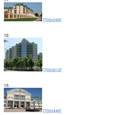
[700x348]
12.
[700x612]
13.
[700x446]