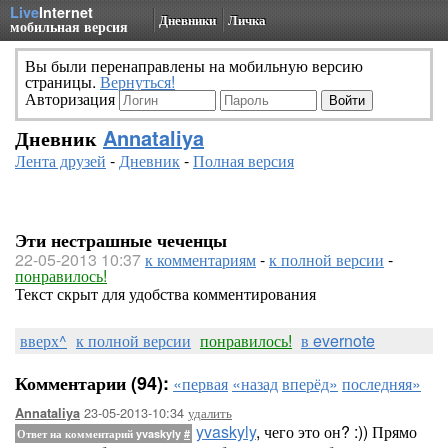
Live
Internet
Дневники
Личка
мобильная версия
Вы были перенаправлены на мобильную версию
страницы.
Вернуться!
Авторизация
Дневник
Annataliya
Лента друзей
-
Дневник
-
Полная версия
Эти нестрашные чеченцы
22-05-2013 10:37
к комментариям
-
к полной версии
-
понравилось!
Текст скрыт для удобства комментирования
вверх^
к полной версии
понравилось!
в evernote
Комментарии (94):
«первая
«назад
вперёд»
последняя»
23-05-2013-10:34
удалить
Annataliya
yvaskyly
, чего это он? :)) Прямо
Ответ на комментарий yvaskyly
#