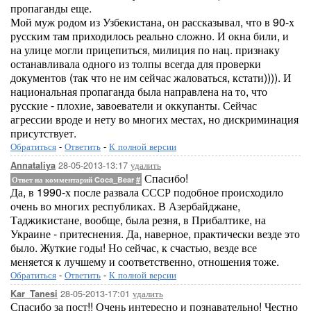
пропаганды еще.
Мой муж родом из Узбекистана, он рассказывал, что в 90-х
русским там приходилось реально сложно. И окна били, и
на улице могли прицепиться, милиция по нац. признаку
останавливала одного из толпы всегда для проверки
документов (так что не им сейчас жаловаться, кстати)))). И
национальная пропаганда была направлена на то, что
русские - плохие, завоеватели и оккупанты. Сейчас
агрессии вроде и нету во многих местах, но дискриминация
присутствует.
Обратиться
-
Ответить
-
К полной версии
28-05-2013-13:17
удалить
Annataliya
Спасибо!
Ответ на комментарий Coca_Bear
#
Да, в 1990-х после развала СССР подобное происходило
очень во многих республиках. В Азербайджане,
Таджикистане, вообще, была резня, в Прибалтике, на
Украине - притеснения. Да, наверное, практически везде это
было. Жуткие годы! Но сейчас, к счастью, везде все
меняется к лучшему и соответственно, отношения тоже.
Обратиться
-
Ответить
-
К полной версии
28-05-2013-17:01
удалить
Kar_Tanesi
Спасибо за пост!! Очень интересно и познавательно! Честно