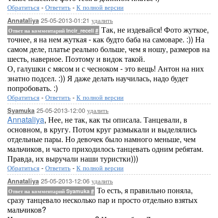
Обратиться
-
Ответить
-
К полной версии
25-05-2013-01:21
удалить
Annataliya
Так, не издевайся! Фото жуткое,
Ответ на комментарий Incir_receli
#
точнее, я на нем жуткая - как будто баба на самоваре. :)) На
самом деле, платье реально больше, чем я ношу, размеров на
шесть, наверное. Поэтому и видок такой.
О, галушки с мясом и с чесноком - это вещь! Антон на них
знатно подсел. :)) Я даже делать научилась, надо будет
попробовать. :)
Обратиться
-
Ответить
-
К полной версии
25-05-2013-12:00
удалить
Syamuka
Annataliya
, Нее, не так, как ты описала. Танцевали, в
основном, в кругу. Потом круг размыкали и выделялись
отдельные пары. Но девочек было намного меньше, чем
мальчиков, и часто приходилось танцевать одним ребятам.
Правда, их выручали наши туристки)))
Обратиться
-
Ответить
-
К полной версии
25-05-2013-12:06
удалить
Annataliya
То есть, я правильно поняла,
Ответ на комментарий Syamuka
#
сразу танцевало несколько пар и просто отдельно взятых
мальчиков?