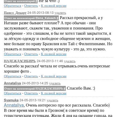
Не за что! :)
Ответ на комментарий
#
Обратиться
-
Ответить
-
К полной версии
24-05-2013-08:13
удалить
Павел_Декарт
Рассказ прекрасный, а у
Ответ на комментарий Elena_Kalusch
#
Наташи разве бывают плохие? А про обычаи - они
заслуживают, скажем так, уважения и понимания. Про
одобрение - это слишком, я бы не хотел такой закрытости, я
за лёгкую одежду и свободное общение мужчин и женщин,
мне больше по нраву Бразилия или Тай с Филиппинами. Но
уважать и понимать чужую культуру - это да, это нужно.
Обратиться
-
Ответить
-
К полной версии
24-05-2013-11:46
удалить
НАДЕЖДАСИБИРЬ
Спасибо за рассказ! читала не отрываясь.очень интересные
хорошие фото .
Обратиться
-
Ответить
-
К полной версии
24-05-2013-14:25
удалить
Annataliya
Спасибо Вам. :)
Ответ на комментарий НАДЕЖДАСИБИРЬ
#
Обратиться
-
Ответить
-
К полной версии
24-05-2013-19:21
удалить
Syamuka
Annataliya
, Очень интересно про все рассказала. Спасибо)
В свое время мы были в Грозном( в советское время) по
туристическим путевкам. Жили 4 дня на окраине города, на