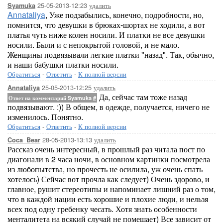
25-05-2013-12:23
удалить
Syamuka
Annataliya
, Уже подзабылись, конечно, подробности, но,
помнится, что девушки в брюках-шортах не ходили, а вот
платья чуть ниже колен носили. И платки не все девушки
носили. Были и с непокрытой головой, и не мало.
Женщины подвязывали легкие платки "назад". Так, обычно,
и наши бабушки платки носили.
Обратиться
-
Ответить
-
К полной версии
25-05-2013-12:25
удалить
Annataliya
Да, сейчас там тоже назад
Ответ на комментарий Syamuka
#
подвязывают. :)) В общем, в одежде, получается, ничего не
изменилось. Понятно.
Обратиться
-
Ответить
-
К полной версии
28-05-2013-13:13
удалить
Coca_Bear
Рассказ очень интересный, в прошлый раз читала пост по
диагонали в 2 часа ночи, в основном картинки посмотрела
из любопытства, но прочесть не осилила, уж очень спать
хотелось) Сейчас вот прочла как следует) Очень здорово, и
главное, рушит стереотипы и напоминает лишний раз о том,
что в каждой нации есть хорошие и плохие люди, и нельзя
всех под одну гребенку чесать. Хотя знать особенности
менталитета на всякий случай не помешает) Все зависит от