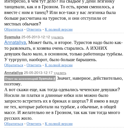
Интересно, в чем тут дело? На свадьбе у Дени лезгинку
танцевали, как и в Грозном. То есть, время сменилось, а
вместе с ним и танец? Или все-таки у вас лезгинка была
больше рассчитана на туристов, и они отступили от
местных обычаев?
Обратиться
-
Ответить
-
К полной версии
25-05-2013-12:12
удалить
Syamuka
Annataliya
, Может быть, и второе. Туристов надо было как-
то развлекать, и хозяева очень старались. А ИХНИХ
девушек было мало, в основном, только работницы турбазы.
У тургрупп, наоборот, было больше барышень.
Обратиться
-
Ответить
-
К полной версии
25-05-2013-12:17
удалить
Annataliya
Значит, наверное, действительно,
Ответ на комментарий Syamuka
#
поэтому.
А вот скажи еще, как тогда одевались чеченские девушки?
Носили ли платки и длинные юбки или можно было
запросто встретить их в брюках и шортах? Я имею в виду
не тех, которые работали на турбазе, а обычные, в общей
массе. И желательно не в Грозном, так как там тогда много
русских жило.
Обратиться
-
Ответить
-
К полной версии