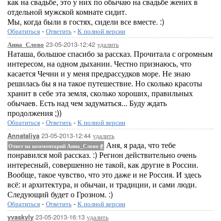
как на свадьбе, это у них по обычаю на свадьбе жених в
отдельной мужской комнате сидит.
Мы, когда были в гостях, сидели все вместе. :)
Обратиться
-
Ответить
-
К полной версии
23-05-2013-12:42
удалить
Анна_Слово
Наташа, большое спасибо за рассказ. Прочитала с огромным
интересом, на одном дыхании. Честно признаюсь, что
касается Чечни и у меня предрассудков море. Не знаю
решилась бы я на такое путешествие. Но сколько красоты
хранит в себе эта земля, сколько хороших, правильных
обычаев. Есть над чем задуматься... Буду ждать
продолжения ;))
Обратиться
-
Ответить
-
К полной версии
23-05-2013-12:44
удалить
Annataliya
Аня, я рада, что тебе
Ответ на комментарий Анна_Слово
#
понравился мой рассказ. :) Регион действительно очень
интересный, совершенно не такой, как другие в России.
Вообще, такое чувство, что это даже и не Россия. И здесь
всё: и архитектура, и обычаи, и традиции, и сами люди.
Следующий будет о Грозном. :)
Обратиться
-
Ответить
-
К полной версии
23-05-2013-16:13
удалить
yvaskyly