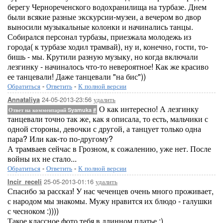
берегу Чернореченского водохранилища на турбазе. Днем
были всякие разные экскурсии-музеи, а вечером во двор
выносили музыкальные колонки и начинались танцы.
Собирался персонал турбазы, приезжала молодежь из
города( к турбазе ходил трамвай), ну и, конечно, гости, то-
бишь - мы. Крутили разную музыку, но когда включали
лезгинку - начиналось что-то невероятное! Как же красиво
ее танцевали! Даже танцевали "на бис"))
Обратиться
-
Ответить
-
К полной версии
24-05-2013-23:56
удалить
Annataliya
О как интересно! А лезгинку
Ответ на комментарий Syamuka
#
танцевали точно так же, как я описала, то есть, мальчики с
одной стороны, девочки с другой, а танцует только одна
пара? Или как-то по-другому?
А трамваев сейчас в Грозном, к сожалению, уже нет. После
войны их не стало...
Обратиться
-
Ответить
-
К полной версии
25-05-2013-01:16
удалить
Incir_receli
Спасибо за рассказ! У нас чеченцев очень много проживает,
с народом мы знакомы. Мужу нравится их блюдо - галушки
с чесноком :))))
Такое классное фото тебя в длинном платье :)