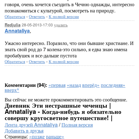
говоря, очень хочется съездить в Чечню однажды, интересно
познакомиться с культурой, посмотреть на природу.
Обратиться
-
Ответить
-
К полной версии
28-05-2013-17:03
удалить
Redjulia
Annataliya
,
Ужасно интересно. Поразило, что они бывшие христиане. И
знать свой род до 7 колена-это сильно, я едва знаю имена
пробабушек и все-дальше пустота
Обратиться
-
Ответить
-
К полной версии
Комментарии (94):
«первая
«назад
вперёд»
последняя»
вверх^
Вы сейчас не можете прокомментировать это сообщение.
Дневник Эти нестрашные чеченцы |
Annataliya - Когда-нибудь я обязательно
совершу кругосветное путешествие! |
Лента друзей Annataliya
/
Полная версия
Добавить в друзья
Страницы:
«позже
раньше»