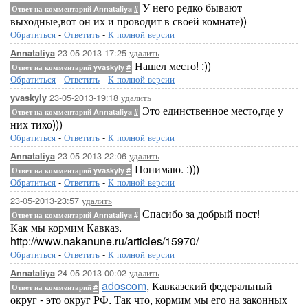
У него редко бывают
Ответ на комментарий Annataliya
#
выходные,вот он их и проводит в своей комнате))
Обратиться
-
Ответить
-
К полной версии
23-05-2013-17:25
удалить
Annataliya
Нашел место! :))
Ответ на комментарий yvaskyly
#
Обратиться
-
Ответить
-
К полной версии
23-05-2013-19:18
удалить
yvaskyly
Это единственное место,где у
Ответ на комментарий Annataliya
#
них тихо)))
Обратиться
-
Ответить
-
К полной версии
23-05-2013-22:06
удалить
Annataliya
Понимаю. :)))
Ответ на комментарий yvaskyly
#
Обратиться
-
Ответить
-
К полной версии
23-05-2013-23:57
удалить
Спасибо за добрый пост!
Ответ на комментарий Annataliya
#
Как мы кормим Кавказ.
http://www.nakanune.ru/articles/15970/
Обратиться
-
Ответить
-
К полной версии
24-05-2013-00:02
удалить
Annataliya
adoscom
, Кавказский федеральный
Ответ на комментарий
#
округ - это округ РФ. Так что, кормим мы его на законных