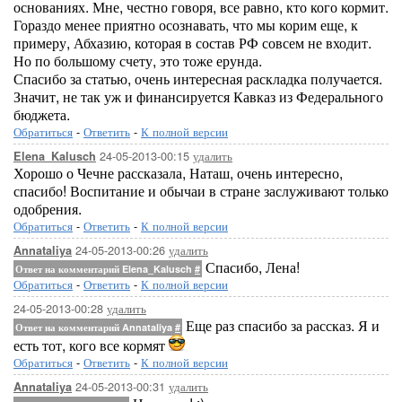
основаниях. Мне, честно говоря, все равно, кто кого кормит.
Гораздо менее приятно осознавать, что мы корим еще, к
примеру, Абхазию, которая в состав РФ совсем не входит.
Но по большому счету, это тоже ерунда.
Спасибо за статью, очень интересная раскладка получается.
Значит, не так уж и финансируется Кавказ из Федерального
бюджета.
Обратиться
-
Ответить
-
К полной версии
24-05-2013-00:15
удалить
Elena_Kalusch
Хорошо о Чечне рассказала, Наташ, очень интересно,
спасибо! Воспитание и обычаи в стране заслуживают только
одобрения.
Обратиться
-
Ответить
-
К полной версии
24-05-2013-00:26
удалить
Annataliya
Спасибо, Лена!
Ответ на комментарий Elena_Kalusch
#
Обратиться
-
Ответить
-
К полной версии
24-05-2013-00:28
удалить
Еще раз спасибо за рассказ. Я и
Ответ на комментарий Annataliya
#
есть тот, кого все кормят
Обратиться
-
Ответить
-
К полной версии
24-05-2013-00:31
удалить
Annataliya