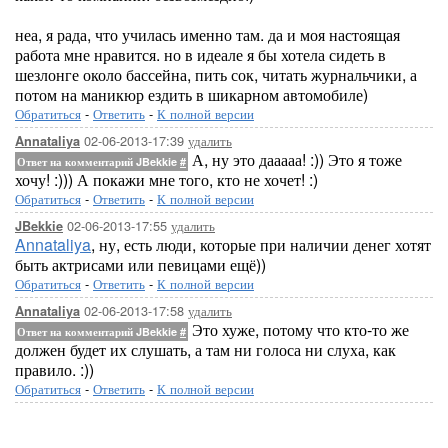
неа, я рада, что училась именно там. да и моя настоящая
работа мне нравится. но в идеале я бы хотела сидеть в
шезлонге около бассейна, пить сок, читать журнальчики, а
потом на маникюр ездить в шикарном автомобиле)
Обратиться
-
Ответить
-
К полной версии
02-06-2013-17:39
удалить
Annataliya
А, ну это дааааа! :)) Это я тоже
Ответ на комментарий JBekkie
#
хочу! :))) А покажи мне того, кто не хочет! :)
Обратиться
-
Ответить
-
К полной версии
02-06-2013-17:55
удалить
JBekkie
Annataliya
, ну, есть люди, которые при наличии денег хотят
быть актрисами или певицами ещё))
Обратиться
-
Ответить
-
К полной версии
02-06-2013-17:58
удалить
Annataliya
Это хуже, потому что кто-то же
Ответ на комментарий JBekkie
#
должен будет их слушать, а там ни голоса ни слуха, как
правило. :))
Обратиться
-
Ответить
-
К полной версии