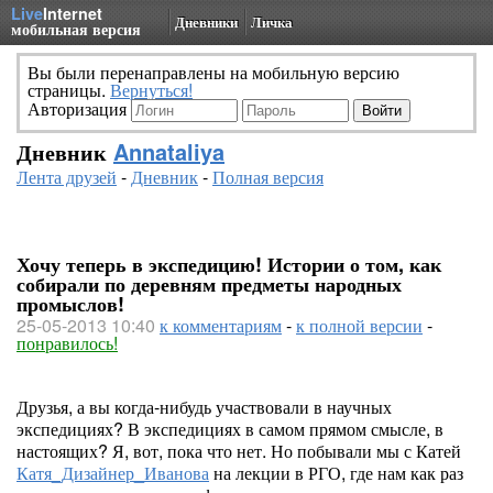
Live
Internet
Дневники
Личка
мобильная версия
Вы были перенаправлены на мобильную версию
страницы.
Вернуться!
Авторизация
Дневник
Annataliya
Лента друзей
-
Дневник
-
Полная версия
Хочу теперь в экспедицию! Истории о том, как
собирали по деревням предметы народных
промыслов!
25-05-2013 10:40
к комментариям
-
к полной версии
-
понравилось!
Друзья, а вы когда-нибудь участвовали в научных
экспедициях? В экспедициях в самом прямом смысле, в
настоящих? Я, вот, пока что нет. Но побывали мы с Катей
Катя_Дизайнер_Иванова
на лекции в РГО, где нам как раз