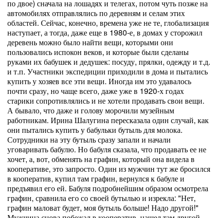
по двое) сначала на лошадях и телегах, потом чуть позже на
автомобилях отправлялись по деревням и селам этих
областей. Сейчас, конечно, времена уже не те, глобализация
наступает, а тогда, даже еще в 1980-е, в домах у сторожил
деревень можно было найти вещи, которыми они
пользовались испокон веков, и которые были сделаны
руками их бабушек и дедушек: посуду, прялки, одежду и т.д.
и т.п. Участники экспедиции приходили в дома и пытались
купить у хозяев все эти вещи. Иногда им это удавалось
почти сразу, но чаще всего, даже уже в 1920-х годах
старики сопротивлялись и не хотели продавать свои вещи.
А бывало, что даже и голову морочили музейным
работникам. Ирина Шалугина пересказала один случай, как
они пытались купить у бабульки бутыль для молока.
Сотрудники на эту бутыль сразу запали и начали
уговаривать бабулю. Но бабуля сказала, что продавать ее не
хочет, а, вот, обменять на графин, который она видела в
кооперативе, это запросто. Один из мужчин тут же бросился
в кооператив, купил там графин, вернулся к бабуле и
предъявил его ей. Бабуля подробнейшим образом осмотрела
графин, сравнила его со своей бутылью и изрекла: "Нет,
графин маловат будет, моя бутыль больше! Надо другой!"
Мужчина снова побежал в кооператив, нашел там другой