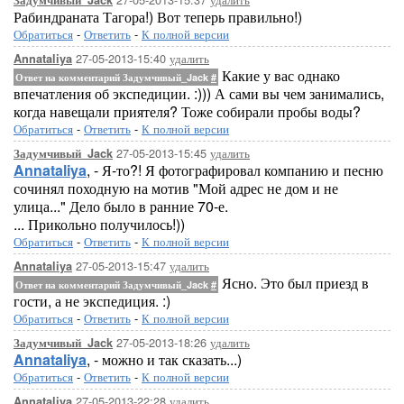
Задумчивый_Jack
Рабиндраната Тагора!) Вот теперь правильно!)
Обратиться
-
Ответить
-
К полной версии
27-05-2013-15:40
удалить
Annataliya
Какие у вас однако
Ответ на комментарий Задумчивый_Jack
#
впечатления об экспедиции. :))) А сами вы чем занимались,
когда навещали приятеля? Тоже собирали пробы воды?
Обратиться
-
Ответить
-
К полной версии
27-05-2013-15:45
удалить
Задумчивый_Jack
Annataliya
, - Я-то?! Я фотографировал компанию и песню
сочинял походную на мотив "Мой адрес не дом и не
улица..." Дело было в ранние 70-е.
... Прикольно получилось!))
Обратиться
-
Ответить
-
К полной версии
27-05-2013-15:47
удалить
Annataliya
Ясно. Это был приезд в
Ответ на комментарий Задумчивый_Jack
#
гости, а не экспедиция. :)
Обратиться
-
Ответить
-
К полной версии
27-05-2013-18:26
удалить
Задумчивый_Jack
Annataliya
, - можно и так сказать...)
Обратиться
-
Ответить
-
К полной версии
27-05-2013-22:28
удалить
Annataliya