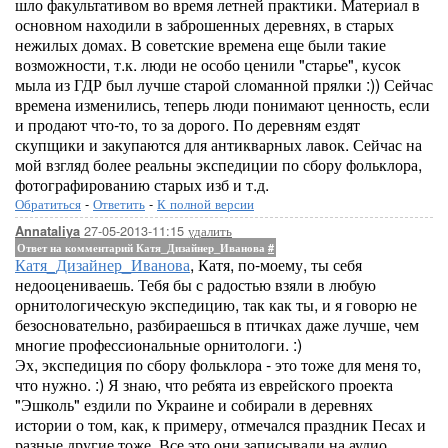
шло факультативом во время летней практики. Материал в
основном находили в заброшенных деревнях, в старых
нежилых домах. В советские времена еще были такие
возможности, т.к. люди не особо ценили "старье", кусок
мыла из ГДР был лучше старой сломанной прялки :)) Сейчас
времена изменились, теперь люди понимают ценность, если
и продают что-то, то за дорого. По деревням ездят
скупщики и закупаются для антикварных лавок. Сейчас на
мой взгляд более реальны экспедиции по сбору фольклора,
фотографированию старых изб и т.д.
Обратиться
-
Ответить
-
К полной версии
27-05-2013-11:15
удалить
Annataliya
Ответ на комментарий Катя_Дизайнер_Иванова
#
Катя_Дизайнер_Иванова
, Катя, по-моему, ты себя
недооцениваешь. Тебя бы с радостью взяли в любую
орнитологическую экспедицию, так как ты, и я говорю не
безосновательно, разбираешься в птичках даже лучше, чем
многие профессиональные орнитологи. :)
Эх, экспедиция по сбору фольклора - это тоже для меня то,
что нужно. :) Я знаю, что ребята из еврейского проекта
"Эшколь" ездили по Украине и собирали в деревнях
истории о том, как, к примеру, отмечался праздник Песах и
разные другие тоже. Все это они записывали на аудио,