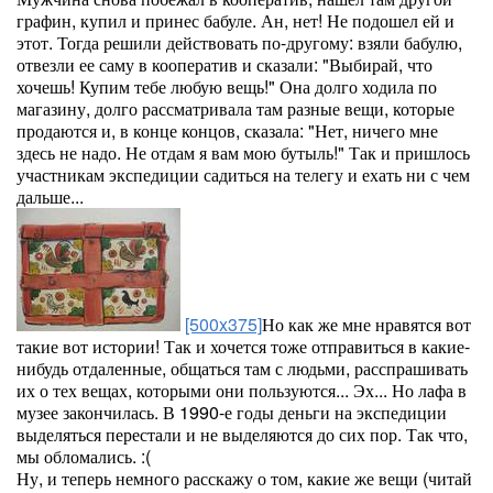
графин, купил и принес бабуле. Ан, нет! Не подошел ей и
этот. Тогда решили действовать по-другому: взяли бабулю,
отвезли ее саму в кооператив и сказали: "Выбирай, что
хочешь! Купим тебе любую вещь!" Она долго ходила по
магазину, долго рассматривала там разные вещи, которые
продаются и, в конце концов, сказала: "Нет, ничего мне
здесь не надо. Не отдам я вам мою бутыль!" Так и пришлось
участникам экспедиции садиться на телегу и ехать ни с чем
дальше...
[500x375]
Но как же мне нравятся вот
такие вот истории! Так и хочется тоже отправиться в какие-
нибудь отдаленные, общаться там с людьми, расспрашивать
их о тех вещах, которыми они пользуются... Эх... Но лафа в
музее закончилась. В 1990-е годы деньги на экспедиции
выделяться перестали и не выделяются до сих пор. Так что,
мы обломались. :(
Ну, и теперь немного расскажу о том, какие же вещи (читай