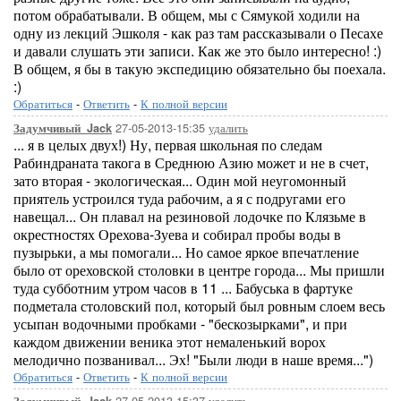
потом обрабатывали. В общем, мы с Сямукой ходили на
одну из лекций Эшколя - как раз там рассказывали о Песахе
и давали слушать эти записи. Как же это было интересно! :)
В общем, я бы в такую экспедицию обязательно бы поехала.
:)
Обратиться
-
Ответить
-
К полной версии
27-05-2013-15:35
удалить
Задумчивый_Jack
... я в целых двух!) Ну, первая школьная по следам
Рабиндраната такога в Среднюю Азию может и не в счет,
зато вторая - экологическая... Один мой неугомонный
приятель устроился туда рабочим, а я с подругами его
навещал... Он плавал на резиновой лодочке по Клязьме в
окрестностях Орехова-Зуева и собирал пробы воды в
пузырьки, а мы помогали... Но самое яркое впечатление
было от ореховской столовки в центре города... Мы пришли
туда субботним утром часов в 11 ... Бабуська в фартуке
подметала столовский пол, который был ровным слоем весь
усыпан водочными пробками - "бескозырками", и при
каждом движении веника этот немаленький ворох
мелодично позванивал... Эх! "Были люди в наше время...")
Обратиться
-
Ответить
-
К полной версии
27-05-2013-15:37
удалить