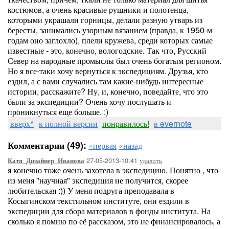
костюмов, а очень красивые рушники и полотенца,
которыми украшали горницы, делали разную утварь из
бересты, занимались узорным вязанием (правда, к 1950-м
годам оно заглохло), плели кружева, среди которых самые
известные - это, конечно, вологодские. Так что, Русский
Север на народные промыслы был очень богатым регионом.
Но я все-таки хочу вернуться к экспедициям. Друзья, кто
ездил, а с вами случались там какие-нибудь интересные
истории, расскажите? Ну, и, конечно, поведайте, что это
были за экспедиции? Очень хочу послушать и
проникнуться еще больше. :)
вверх^
к полной версии
понравилось!
в evernote
Комментарии (49):
«первая
«назад
27-05-2013-10:41
удалить
Катя_Дизайнер_Иванова
я конечно тоже очень захотела в экспедицию. Понятно , что
из меня "научная" экспедиция не получится, скорее
любительская :)) У меня подруга преподавала в
Косыгинском текстильном институте, они ездили в
экспедиции для сбора материалов в фонды института. На
сколько я помню по её рассказом, это не финансировалось, а