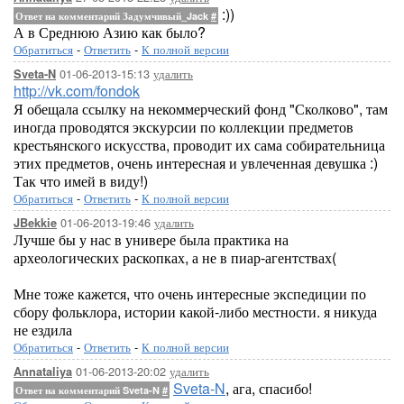
:))
Ответ на комментарий Задумчивый_Jack
#
А в Среднюю Азию как было?
Обратиться
-
Ответить
-
К полной версии
01-06-2013-15:13
удалить
Sveta-N
http://vk.com/fondok
Я обещала ссылку на некоммерческий фонд "Сколково", там
иногда проводятся экскурсии по коллекции предметов
крестьянского искусства, проводит их сама собирательница
этих предметов, очень интересная и увлеченная девушка :)
Так что имей в виду!)
Обратиться
-
Ответить
-
К полной версии
01-06-2013-19:46
удалить
JBekkie
Лучше бы у нас в универе была практика на
археологических раскопках, а не в пиар-агентствах(
Мне тоже кажется, что очень интересные экспедиции по
сбору фольклора, истории какой-либо местности. я никуда
не ездила
Обратиться
-
Ответить
-
К полной версии
01-06-2013-20:02
удалить
Annataliya
Sveta-N
, ага, спасибо!
Ответ на комментарий Sveta-N
#