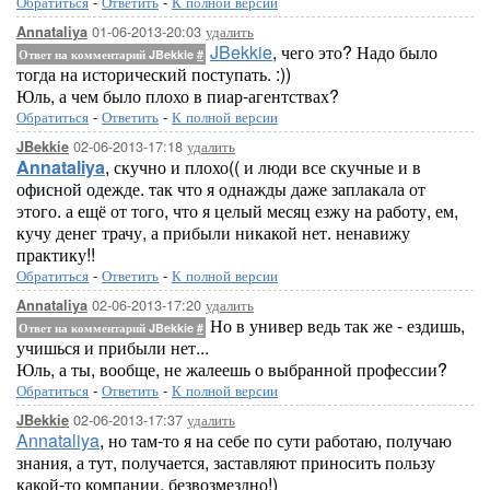
Обратиться
-
Ответить
-
К полной версии
01-06-2013-20:03
удалить
Annataliya
JBekkie
, чего это? Надо было
Ответ на комментарий JBekkie
#
тогда на исторический поступать. :))
Юль, а чем было плохо в пиар-агентствах?
Обратиться
-
Ответить
-
К полной версии
02-06-2013-17:18
удалить
JBekkie
Annataliya
, скучно и плохо(( и люди все скучные и в
офисной одежде. так что я однажды даже заплакала от
этого. а ещё от того, что я целый месяц езжу на работу, ем,
кучу денег трачу, а прибыли никакой нет. ненавижу
практику!!
Обратиться
-
Ответить
-
К полной версии
02-06-2013-17:20
удалить
Annataliya
Но в универ ведь так же - ездишь,
Ответ на комментарий JBekkie
#
учишься и прибыли нет...
Юль, а ты, вообще, не жалеешь о выбранной профессии?
Обратиться
-
Ответить
-
К полной версии
02-06-2013-17:37
удалить
JBekkie
Annataliya
, но там-то я на себе по сути работаю, получаю
знания, а тут, получается, заставляют приносить пользу
какой-то компании. безвозмездно!)