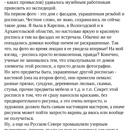
- каких промыслов) удавалось музейным работникам
привозить из экспедиций.
На первом фото - это дом с фасадом, украшенным резьбой и
росписью. Честное слово, не знаю, сохранились ли сейчас
такие дома. Я была в Карелии, в Вологодской и в
Архангельской областях, но настолько яркую и красивую
роспись я там на фасадах не встречала. Обычно же не
попадались домики вообще ничем не раскрашенные. Так
что, на фото во время лекции я ее увидела впервые! На мой
взгляд, - роспись просто великолепная, правда? Конечно,
ученые не занимались тем, что отколупывали от домов
элементы этой росписи, а просто делали фотографии.
Но зато предметы быта, украшенные другой росписью -
кистевой (она на втором фото), они привезли немало:
разные прялки, сундуки, деревянные люльки, скамьи,
стулья, прочие предметы мебели и т.д. и т.п. Секрет этой
росписи в том, что ее сразу наносили красками, без
предварительного рисунка, а это очень непросто, и
художник должен быть самым настоящим мастером, а иначе
рисунок может пойти запросто вкривь да вкось или вообще
не получиться.
Ну, а еще на Русском Севере промышляли узорным
ткачеством, причем, ткали не только материал для шитья