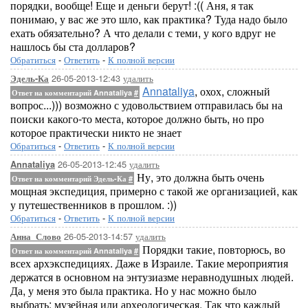
порядки, вообще! Еще и деньги берут! :(( Аня, я так
понимаю, у вас же это шло, как практика? Туда надо было
ехать обязательно? А что делали с теми, у кого вдруг не
нашлось бы ста долларов?
Обратиться
-
Ответить
-
К полной версии
26-05-2013-12:43
удалить
Эдель-Ка
Annataliya
, охох, сложный
Ответ на комментарий Annataliya
#
вопрос...))) возможно с удовольствием отправилась бы на
поиски какого-то места, которое должно быть, но про
которое практически никто не знает
Обратиться
-
Ответить
-
К полной версии
26-05-2013-12:45
удалить
Annataliya
Ну, это должна быть очень
Ответ на комментарий Эдель-Ка
#
мощная экспедиция, примерно с такой же организацией, как
у путешественников в прошлом. :))
Обратиться
-
Ответить
-
К полной версии
26-05-2013-14:57
удалить
Анна_Слово
Порядки такие, повторюсь, во
Ответ на комментарий Annataliya
#
всех архэкспедициях. Даже в Израиле. Такие мероприятия
держатся в основном на энтузиазме неравнодушных людей.
Да, у меня это была практика. Но у нас можно было
выбрать: музейная или археологическая. Так что каждый