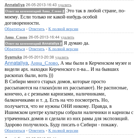
26-05-2013-16:43
удалить
Annataliya
Это так в любой стране, по-
Ответ на комментарий Анна_Слово
#
моему. Если только не какой-нибудь особой
договоренности.
Обратиться
-
Ответить
-
К полной версии
26-05-2013-16:44
удалить
Анна_Слово
Я думаю да.
Ответ на комментарий Annataliya
#
Обратиться
-
Ответить
-
К полной версии
26-05-2013-20:38
удалить
Syamuka
Annataliya
,
Анна_Слово
, А мы были в Керченском музее и
видели арх. находки Керченского п-ва... И на бывших
раскопах были, воть )))
В Сибири много старых домов, которые просто
рассыпаются на глазах(или их рассыпают). Не расписные,
конечно, а с резными карнизами, наличниками,
балкончиками и т. д. Есть на что посмотреть. Но,
получается, что не нужны ОНИ никому. Правда, в
Ишимском центре культуры собрали наличники и карнизы с
утраченных домов и сделали из них рамы для экспозиций.
Здорово получилось. Буду писать о Сибири - покажу.
Обратиться
-
Ответить
-
К полной версии