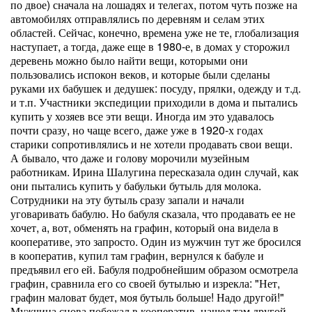
по двое) сначала на лошадях и телегах, потом чуть позже на
автомобилях отправлялись по деревням и селам этих
областей. Сейчас, конечно, времена уже не те, глобализация
наступает, а тогда, даже еще в 1980-е, в домах у сторожил
деревень можно было найти вещи, которыми они
пользовались испокон веков, и которые были сделаны
руками их бабушек и дедушек: посуду, прялки, одежду и т.д.
и т.п. Участники экспедиции приходили в дома и пытались
купить у хозяев все эти вещи. Иногда им это удавалось
почти сразу, но чаще всего, даже уже в 1920-х годах
старики сопротивлялись и не хотели продавать свои вещи.
А бывало, что даже и голову морочили музейным
работникам. Ирина Шалугина пересказала один случай, как
они пытались купить у бабульки бутыль для молока.
Сотрудники на эту бутыль сразу запали и начали
уговаривать бабулю. Но бабуля сказала, что продавать ее не
хочет, а, вот, обменять на графин, который она видела в
кооперативе, это запросто. Один из мужчин тут же бросился
в кооператив, купил там графин, вернулся к бабуле и
предъявил его ей. Бабуля подробнейшим образом осмотрела
графин, сравнила его со своей бутылью и изрекла: "Нет,
графин маловат будет, моя бутыль больше! Надо другой!"
Мужчина снова побежал в кооператив, нашел там другой