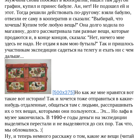
графин, купил и принес бабуле. Ан, нет! Не подошел ей и
этот. Тогда решили действовать по-другому: взяли бабулю,
отвезли ее саму в кооператив и сказали: "Выбирай, что
хочешь! Купим тебе любую вещь!" Она долго ходила по
магазину, долго рассматривала там разные вещи, которые
продаются и, в конце концов, сказала: "Нет, ничего мне
здесь не надо. Не отдам я вам мою бутыль!" Так и пришлось
участникам экспедиции садиться на телегу и ехать ни с чем
дальше...
[500x375]
Но как же мне нравятся вот
такие вот истории! Так и хочется тоже отправиться в какие-
нибудь отдаленные, общаться там с людьми, расспрашивать
их о тех вещах, которыми они пользуются... Эх... Но лафа в
музее закончилась. В 1990-е годы деньги на экспедиции
выделяться перестали и не выделяются до сих пор. Так что,
мы обломались. :(
Ну, и теперь немного расскажу о том, какие же вещи (читай