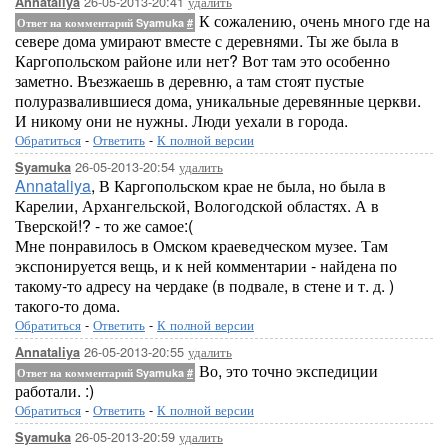
26-05-2013-20:41
удалить
Annataliya
К сожалению, очень много где на
Ответ на комментарий Syamuka
#
севере дома умирают вместе с деревнями. Ты же была в
Каргопольском районе или нет? Вот там это особенно
заметно. Въезжаешь в деревню, а там стоят пустые
полуразвалившиеся дома, уникальные деревянные церкви.
И никому они не нужны. Люди уехали в города.
Обратиться
-
Ответить
-
К полной версии
26-05-2013-20:54
удалить
Syamuka
Annataliya
, В Каргопольском крае не была, но была в
Карелии, Архангельской, Вологодской областях. А в
Тверской!? - то же самое:(
Мне понравилось в Омском краеведческом музее. Там
экспонируется вещь, и к ней комментарии - найдена по
такому-то адресу на чердаке (в подвале, в стене и т. д. )
такого-то дома.
Обратиться
-
Ответить
-
К полной версии
26-05-2013-20:55
удалить
Annataliya
Во, это точно экспедиции
Ответ на комментарий Syamuka
#
работали. :)
Обратиться
-
Ответить
-
К полной версии
26-05-2013-20:59
удалить
Syamuka