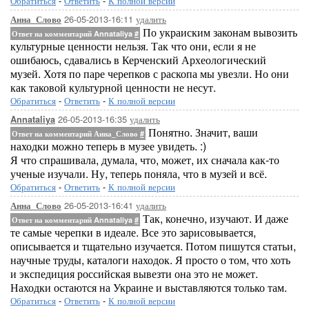
Обратиться
-
Ответить
-
К полной версии
26-05-2013-16:11
удалить
Анна_Слово
По украиским законам вывозить
Ответ на комментарий Annataliya
#
культурные ценности нельзя. Так что они, если я не
ошибаюсь, сдавались в Керченский Археологический
музей. Хотя по паре черепков с раскопа мы увезли. Но они
как таковой культурной ценности не несут.
Обратиться
-
Ответить
-
К полной версии
26-05-2013-16:35
удалить
Annataliya
Понятно. Значит, ваши
Ответ на комментарий Анна_Слово
#
находки можно теперь в музее увидеть. :)
Я что спрашивала, думала, что, может, их сначала как-то
ученые изучали. Ну, теперь поняла, что в музей и всё.
Обратиться
-
Ответить
-
К полной версии
26-05-2013-16:41
удалить
Анна_Слово
Так, конечно, изучают. И даже
Ответ на комментарий Annataliya
#
те самые черепки в идеале. Все это зарисовывается,
описывается и тщательно изучается. Потом пишутся статьи,
научные труды, каталоги находок. Я просто о том, что хоть
и экспедиция российская вывезти она это не может.
Находки остаются на Украине и выставляются только там.
Обратиться
-
Ответить
-
К полной версии