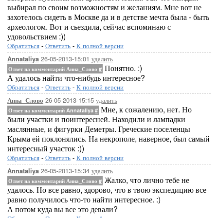
выбирал по своим возможностям и желаниям. Мне вот не
захотелось сидеть в Москве да и в детстве мечта была - быть
археологом. Вот и сьездила, сейчас вспоминаю с
удовольствием :))
Обратиться
-
Ответить
-
К полной версии
26-05-2013-15:01
удалить
Annataliya
Понятно. :)
Ответ на комментарий Анна_Слово
#
А удалось найти что-нибудь интересное?
Обратиться
-
Ответить
-
К полной версии
26-05-2013-15:15
удалить
Анна_Слово
Мне, к сожалению, нет. Но
Ответ на комментарий Annataliya
#
были участки и поинтересней. Находили и лампадки
маслянные, и фигурки Деметры. Греческие поселенцы
Крыма ей поклонялись. На некрополе, наверное, был самый
интересный участок :))
Обратиться
-
Ответить
-
К полной версии
26-05-2013-15:34
удалить
Annataliya
Жалко, что лично тебе не
Ответ на комментарий Анна_Слово
#
удалось. Но все равно, здорово, что в твою экспедицию все
равно получилось что-то найти интересное. :)
А потом куда вы все это девали?