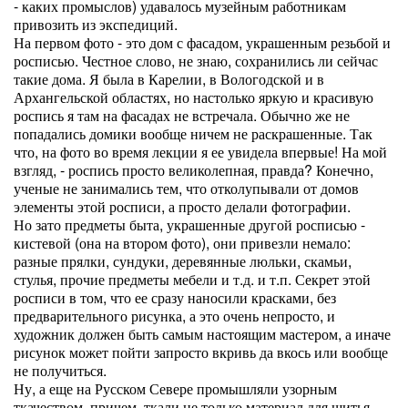
- каких промыслов) удавалось музейным работникам
привозить из экспедиций.
На первом фото - это дом с фасадом, украшенным резьбой и
росписью. Честное слово, не знаю, сохранились ли сейчас
такие дома. Я была в Карелии, в Вологодской и в
Архангельской областях, но настолько яркую и красивую
роспись я там на фасадах не встречала. Обычно же не
попадались домики вообще ничем не раскрашенные. Так
что, на фото во время лекции я ее увидела впервые! На мой
взгляд, - роспись просто великолепная, правда? Конечно,
ученые не занимались тем, что отколупывали от домов
элементы этой росписи, а просто делали фотографии.
Но зато предметы быта, украшенные другой росписью -
кистевой (она на втором фото), они привезли немало:
разные прялки, сундуки, деревянные люльки, скамьи,
стулья, прочие предметы мебели и т.д. и т.п. Секрет этой
росписи в том, что ее сразу наносили красками, без
предварительного рисунка, а это очень непросто, и
художник должен быть самым настоящим мастером, а иначе
рисунок может пойти запросто вкривь да вкось или вообще
не получиться.
Ну, а еще на Русском Севере промышляли узорным
ткачеством, причем, ткали не только материал для шитья