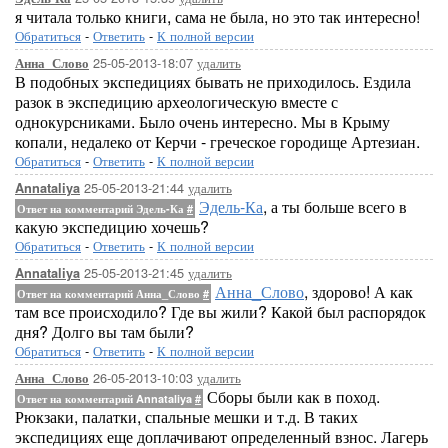
я читала только книги, сама не была, но это так интересно!
Обратиться
-
Ответить
-
К полной версии
25-05-2013-18:07
удалить
Анна_Слово
В подобных экспедициях бывать не приходилось. Ездила
разок в экспедицию археологическую вместе с
однокурсниками. Было очень интересно. Мы в Крыму
копали, недалеко от Керчи - греческое городище Артезиан.
Обратиться
-
Ответить
-
К полной версии
25-05-2013-21:44
удалить
Annataliya
Эдель-Ка
, а ты больше всего в
Ответ на комментарий Эдель-Ка
#
какую экспедицию хочешь?
Обратиться
-
Ответить
-
К полной версии
25-05-2013-21:45
удалить
Annataliya
Анна_Слово
, здорово! А как
Ответ на комментарий Анна_Слово
#
там все происходило? Где вы жили? Какой был распорядок
дня? Долго вы там были?
Обратиться
-
Ответить
-
К полной версии
26-05-2013-10:03
удалить
Анна_Слово
Сборы были как в поход.
Ответ на комментарий Annataliya
#
Рюкзаки, палатки, спальные мешки и т.д. В таких
экспедициях еще доплачивают определенный взнос. Лагерь