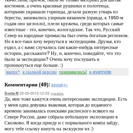
костюмов, а очень красивые рушники и полотенца,
которыми украшали горницы, делали разную утварь из
бересты, занимались узорным вязанием (правда, к 1950-м
годам оно заглохло), плели кружева, среди которых самые
известные - это, конечно, вологодские. Так что, Русский
Север на народные промыслы был очень богатым регионом.
Но я все-таки хочу вернуться к экспедициям. Друзья, кто
ездил, а с вами случались там какие-нибудь интересные
истории, расскажите? Ну, и, конечно, поведайте, что это
были за экспедиции? Очень хочу послушать и
проникнуться еще больше. :)
вверх^
к полной версии
понравилось!
в evernote
Комментарии (49):
вперёд»
25-05-2013-12:03
удалить
Sveta-N
Да, мне тоже кажутся очень интересными экспедиции. Есть
у меня одна девушка знакомая, которая до недавнего
времени занималась поисками расписного всякого на
Севере России, даже собрала небольшую экспозицию в
Сколково. Я когда приеду и с нормального компа зайду,
могу тебе ссылку кинуть на экскурсии их :)