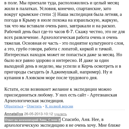
в поле. Мы приехали туда, расположились и целый месяц
жили в палатках. Условия, конечно, спартанские, зато
вокруг крымские степи :)) Наша экспедиция была летняя, а
погода в Крыму в июле похожа на израильскую, жаркую,
так что мы вставали очень рано, завтракали и на раскоп.
Рабочий день был где-то часов 6-7. Скажу честно, это не для
всех развлечение. Археологическая работа очень и очень
тяжелая. Основная ее часть - это поднятие культурного слоя,
а это, грубо говоря, работа с лопатой, киркой и тачкой.
Интересных находок может не попасться даже за месяц. Но
было все равно здорово и интересно. И даже за один
выходной день в неделю, мы успели и Керчь осмотреть и в
пригороды съездить (в Аджимушкай, например). Ну и
купания в Азовском море после трудового дня.
Кстати, если возникнет желание к экспедиции можно
присоединиться любому. У них есть сайт - Артезианская
Археологическая экспедиция.
Обратиться
-
Ответить
-
К полной версии
26-05-2013-10:12
удалить
Annataliya
Спасибо, Аня. Нее, в
Ответ на комментарий Анна_Слово
#
археологическую экспедицию я не очень хочу. Мне ближе