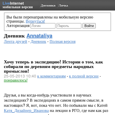
Live
Internet
Дневники
Личка
мобильная версия
Вы были перенаправлены на мобильную версию
страницы.
Вернуться!
Авторизация
Дневник
Annataliya
Лента друзей
-
Дневник
-
Полная версия
Хочу теперь в экспедицию! Истории о том, как
собирали по деревням предметы народных
промыслов!
25-05-2013 10:40
к комментариям
-
к полной версии
-
понравилось!
Друзья, а вы когда-нибудь участвовали в научных
экспедициях? В экспедициях в самом прямом смысле, в
настоящих? Я, вот, пока что нет. Но побывали мы с Катей
Катя_Дизайнер_Иванова
на лекции в РГО, где нам как раз