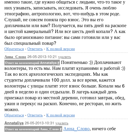
именно такие, где нужно общаться с людьми, что-то такое у
них узнавать, записывать, исследовать. Я очень люблю
этнографию, антропологию, вот, что-нибудь в этом роде.
Слушай, не совсем поняла про взнос. Это вы его
доплачивали или вам? Получается, вы пять дней на раскопе
и шестой камеральный? Или все шесть дней копали? А как
было организовано питание: вы сами готовили или у вас
был специальный повар?
Обратиться
-
Ответить
-
К полной версии
26-05-2013-10:21
удалить
Анна_Слово
Понятненько :)) Доплачивают
Ответ на комментарий Annataliya
#
волонтеры, то есть мы. Нам платят купаниями и работой :))
Так во всех археологических экспедициях. Мы как
студенты доплачивали 100 долл. за все время, кажется
волонтеры с улицы платят этот взнос больше. Копали мы 6
дней в неделю и один отдыхали. В лагерь каждый день
приезжал повар из местной деревни, готовил завтрак, обед,
ужин и перекус на раскоп. Конечно, не ресторан, но жить
можно.
Обратиться
-
Ответить
-
К полной версии
26-05-2013-10:31
удалить
Annataliya
Анна_Слово
, ничего себе
Ответ на комментарий Анна_Слово
#