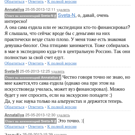
Обратиться
-
Ответить
-
К полной версии
25-05-2013-12:11
удалить
Annataliya
Sveta-N
, о, давай, очень
Ответ на комментарий Sveta-N
#
интересно!
А она сама ездила или ее экспедиции кто-то финансировал?
Я слышала, что сейчас вроде бы с деньгами на них
практически везде стало плохо. У меня тоже есть знакомая
девушка-биолог. Она птицами занимается. Тоже собиралась
в мае в экспедицию куда-то в центральную Россию. Так они
полностью за свой счет едут.
Обратиться
-
Ответить
-
К полной версии
25-05-2013-12:25
удалить
Sveta-N
Честно говоря точно не знаю, но
Ответ на комментарий Annataliya
#
мне кажется,что сама ездила (однако она при этом на
искусствоведа училась, может вуз финансировал). Можно
будет у нее спросить, если на экскурсию попадете :)
Да, у нас наука только на альтруистах и держится теперь.
Обратиться
-
Ответить
-
К полной версии
25-05-2013-12:30
удалить
Annataliya
Это точно. :(
Ответ на комментарий Sveta-N
#
Обратиться
-
Ответить
-
К полной версии
25-05-2013-15:39
удалить
Эдель-Ка