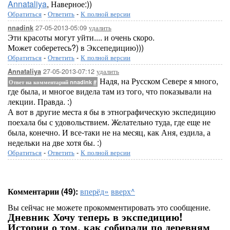
Annataliya
, Наверное:))
Обратиться
-
Ответить
-
К полной версии
27-05-2013-05:09
удалить
nnadink
Эти красоты могут уйти.... и очень скоро.
Может соберетесь?) в Эксепедицию)))
Обратиться
-
Ответить
-
К полной версии
27-05-2013-07:12
удалить
Annataliya
Надя, на Русском Севере я много,
Ответ на комментарий nnadink
#
где была, и многое видела там из того, что показывали на
лекции. Правда. :)
А вот в другие места я бы в этнографическую экспедицию
поехала бы с удовольствием. Желательно туда, где еще не
была, конечно. И все-таки не на месяц, как Аня, ездила, а
недельки на две хотя бы. :)
Обратиться
-
Ответить
-
К полной версии
Комментарии (49):
вперёд»
вверх^
Вы сейчас не можете прокомментировать это сообщение.
Дневник Хочу теперь в экспедицию!
Истории о том, как собирали по деревням