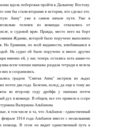
кеана вдоль побережья пройти к Дальнему Востоку.
то они бы стали вторыми в истории, кто сделал это.
ятую Анну" уже в самом начале пути. Уже в
 несколько человек из команды отказались от
исле, и судовой врач. Правда, место него на борт
Ерминия Жданко, которой было поручено выполнять
я. Но Ерминия, по всей видимости, влюбившаяся в
людей. На судне ей было поручено и много других
даря именно ей, у нас теперь остались хоть какие-то
ушка всем членам экипажа раздала тетради и велела
з них и сохранились.
ались градом. "Святая Анна" застряла во льдах
их почти два года. Болезни, холод, да еще к тому же
укты ко второму году дрейфа у экипажа почти
ый дух в команде. В общем, все это привело к ссоре
штурмана Валериана Альбанова.
ные, в том числе и та, что Альбанов - единственный
в феврале 1914 года Альбанов вместе с несколькими
м помощь. В этом он видит единственный путь к