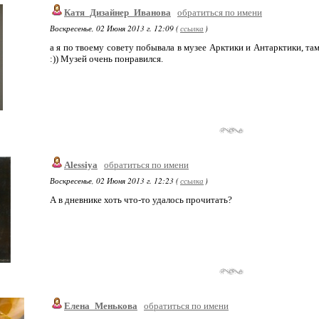
Катя_Дизайнер_Иванова
обратиться по имени
Воскресенье, 02 Июня 2013 г. 12:09 (
ссылка
)
а я по твоему совету побывала в музее Арктики и Антарктики, т
:)) Музей очень понравился.
Alessiya
обратиться по имени
Воскресенье, 02 Июня 2013 г. 12:23 (
ссылка
)
А в дневнике хоть что-то удалось прочитать?
Елена_Менькова
обратиться по имени