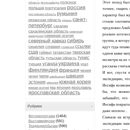
Этот поход был 
полезное
область
петрозаводск
россия
польша
португалия
точнее, тащить
румыния
ростовская область
характер был жу
санкт-
рязанская область
рязань
стояли охотнич
петербург
сахалин
предложил Альба
сахалинская область
северная
реально хотелос
северная осетия
македония
сибирь
северный кавказ
группа, в котор
ссылки
сицилия
словакия
идут туда пешко
словения
сша
тверская
татарстан
таймыр
одном каяке мат
область
тунис
тульская область
несмотря на их 
украина
уганда
турция
урал
рассказы считал
финляндия
франция
чехия
И вот, спустя 
швеция
чили
чечня
швейцария
экспедицию, чт
южная корея
эстония
эфиопия
Иосифа возможн
япония
ярославль
ява
южная осетия
бы, что можно
ярославская область
забывайте, что
Иосифа покрыта 
Рубрики
-
даже неплохо...
Фоторепортажи
(1464)
Сначала на вст
Выставки/музеи
(591)
экспедиции нам
Традиции/обычаи
(590)
мало того, что