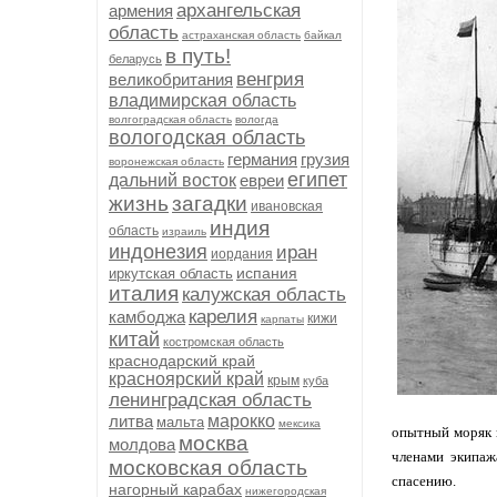
архангельская
армения
область
астраханская область
байкал
в путь!
беларусь
венгрия
великобритания
владимирская область
волгоградская область
вологда
вологодская область
германия
грузия
воронежская область
египет
дальний восток
евреи
жизнь
загадки
ивановская
индия
область
израиль
индонезия
иран
иордания
испания
иркутская область
италия
калужская область
карелия
камбоджа
кижи
карпаты
китай
костромская область
краснодарский край
красноярский край
крым
куба
ленинградская область
литва
марокко
мальта
мексика
опытный моряк и
москва
молдова
членами экипаж
московская область
спасению.
нагорный карабах
нижегородская