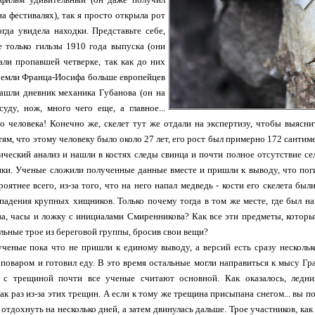
на фестивалях), так я просто открыла рот
огда увидела находки. Представьте себе,
е только гильзы 1910 года выпуска (они
али пропавшей четверке, так как до них
 Земли Франца-Иосифа больше европейцев
нашли дневник механика Губанова (он на
суду, нож, много чего еще, а главное...
о человека! Конечно же, скелет тут же отдали на экспертизу, чтобы выяс
тям, что этому человеку было около 27 лет, его рост был примерно 172 санти
ческий анализ и нашли в костях следы свинца и почти полное отсутствие селе
ки. Ученые сложили полученные данные вместе и пришли к выводу, что пог
роятнее всего, из-за того, что на него напал медведь - кости его скелета бы
падения крупных хищников. Только почему тогда в том же месте, где был на
а, часы и ложку с инициалами Смиренникова? Как все эти предметы, которых
альные трое из береговой группы, бросив свои вещи?
ученые пока что не пришли к единому выводу, а версий есть сразу несколько
поваром и готовил еду. В это время остальные могли направиться к мысу Гр
 с трещиной почти все ученые считают основной. Как оказалось, ледн
к раз из-за этих трещин. А если к тому же трещина присыпана снегом... вы пон
 отдохнуть на несколько дней, а затем двинулась дальше. Трое участников, как