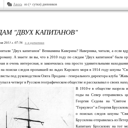
Авось
из (+ сутки) дневников
ДАМ "ДВУХ КАПИТАНОВ"
ня 2013 г. 07:56
+ в цитатник
читали "Двух капитанов" Вениамина Каверина? Наверняка, читали, а если вд
роману. А знаете ли вы, что в 2010 году по следам "Двух капитанов" была о
зная и очень интересная, и закончилась она просто удивительными находками.
 на поиски следов пропавшей во льдах Карского моря в 1914 году шхуны "Св
листы под руководством Олега Продана - генерального директора клуба "Жив
упал в четверг в Русском географическом обществе и рассказывал о своих нахо
В 1910-е в обществе назрела 
годы на Север отправились ц
Георгия Седова на "Святом 
"Геркулесе" и Георгия Брусилов
о поисках следов шхуны "Свя
Брусилова отправилась из Петер
Капитану Брусилову на тот мо