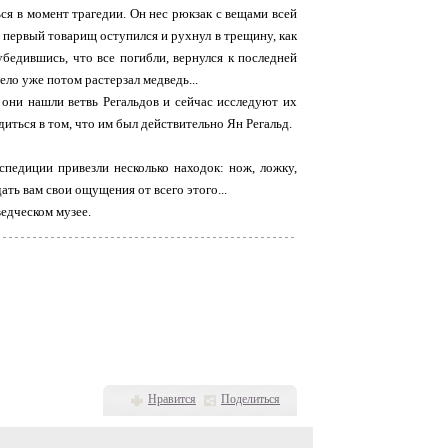
ься в момент трагедии. Он нес рюкзак с вещами всей
о первый товарищ оступился и рухнул в трещину, как
убедившись, что все погибли, вернулся к последней
тело уже потом растерзал медведь...
они нашли ветвь Регальдов и сейчас исследуют их
ться в том, что им был действительно Ян Регальд.
спедиции привезли несколько находок: нож, ложку,
ать вам свои ощущения от всего этого...
ведческом музее.
Нравится
Поделиться