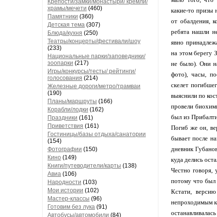
Крепости/замки/монастыри/ кремли/
храмы/мечети
(460)
какие-то призы 
Памятники
(360)
от обалдения, к
Детская тема
(307)
ребята нашли н
Блюда/кухня
(250)
Театры/концерты/фестивали/шоу
явно принадлеж
(233)
на этом берегу
Национальные парки/заповедники/
зоопарки
(217)
не было). Они 
Игры/конкурсы/тесты/ рейтинги/
фото), часы, по
голосования
(214)
скелет погибшег
Железные дороги/метро/трамваи
(190)
выяснили по кос
Планы/маршруты
(166)
провели биохими
Корабли/лодки
(162)
был из Прибалти
Праздники
(161)
Приветствия
(161)
Погиб же он, ве
Гостиницы/базы отдыха/санатории
бывает после на
(154)
дневник Губанов
Фотографии
(150)
Кино
(149)
куда делись ост
Книги/путеводители/карты
(138)
Честно говоря, 
Авиа
(106)
потому что был 
Народности
(103)
Мои истории
(102)
Кстати, версию
Мастер-классы
(96)
непроходимым ка
Готовим без лука
(91)
останавливалась
Автобусы/автомобили
(84)