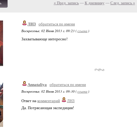
« Пред. запись
—
К дневнику
—
След. запись »
ь
ЛНЗ
обратиться по имени
Воскресенье, 02 Июня 2013 г. 09:23 (
ссылка
)
Захватывающе интересно!
Annataliya
обратиться по имени
Воскресенье, 02 Июня 2013 г. 09:30 (
ссылка
)
Ответ на
комментарий
ЛНЗ
Да. Потрясающая экспедиция!