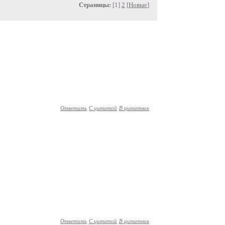
Страницы:
[1]
2
[
Новые
]
Ответить
С цитатой
В цитатник
Ответить
С цитатой
В цитатник