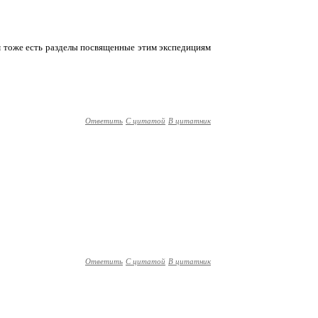
ам тоже есть разделы посвященные этим экспедициям
Ответить
С цитатой
В цитатник
Ответить
С цитатой
В цитатник