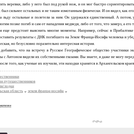
тить веревки, либо у него был под рукой нож, и он мог быстро сориентироват
ак был сильнее остальных и не таким измотанным физически. И он видел, как ег
а льду остальные и полетели за ним. Он удержался единственный. А потом, 
ногим позже погиб и сам от нападения медведя, либо от того, что замерз, а его 
м еще предстоит выяснить многие моменты. Например, сейчас в Прибалтике 
ставить результаты с ДНК погибшего на Земле Франца-Иосифа человека и убеди
ческая, но безусловно поразительно интересная история.
 добавить, что на встречу в Русское Географическое общество участники эк
мы с Антоном видели их собственными глазами. Вы знаете, я даже не могу перед
после того, как ученые их изучили, эти находки хранятся в Архангельском крае
ественники
чи путешественников
ли/лодки
ьская область
земля франца-иосифа
ователям