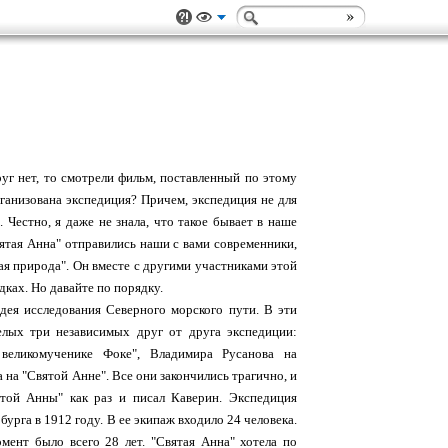
руг нет, то смотрели фильм, поставленный по этому
рганизована экспедиция? Причем, экспедиция не для
 Честно, я даже не знала, что такое бывает в наше
ятая Анна" отправились наши с вами современники,
ая природа". Он вместе с другими участниками этой
дках. Но давайте по порядку.
идея исследования Северного морского пути. В эти
елых три независимых друг от друга экспедиции:
великомученике Фоке", Владимира Русанова на
а на "Святой Анне". Все они закончились трагично, и
той Анны" как раз и писал Каверин. Экспедиция
бурга в 1912 году. В ее экипаж входило 24 человека.
мент было всего 28 лет. "Святая Анна" хотела по