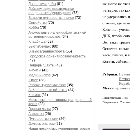
Дворцы/усадьбы
(81)
же могло не хва
Действующие прозводства/
четверки, так к
предприятия/учреждения
(73)
не удержались н
Встречи путешественников
(73)
Семейство
(70)
стоянке, где нем
Хобби
(70)
Конечно, учены
Аномальные явления/фантастика/
ДНК, чтобы сопо
астрономия/космос
(64)
Кладбища
(62)
Вот такая траги
Бьюти/релакс
(60)
Остается только
Визы/загранпаспорта
(55)
часы, гильзы, и 
Городское ориентирование/квесты
(47)
Кстати, сейчас, 
Пещеры/шахты
(45)
Анонсы
(43)
Рубрики:
Путеш
Медицинское
(42)
Встре
Юмор
(38)
Кораб
Рабоче-туристическое
(35)
Метки:
архангел
Заброшенные объекты
(34)
Климат
(31)
Процитировано
1 раз
Московские рестораны традиционной
Понравилось:
7 польз
кухни
(28)
Горные лыжи
(27)
Автостоп
(26)
Путешественники
(26)
Делюсь опытом
(21)
Наши лекции/выступления/интервью