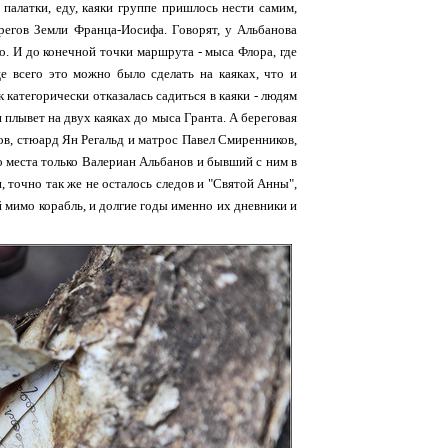
 палатки, еду, каяки группе пришлось нести самим,
регов Земли Франца-Иосифа. Говорят, у Альбанова
о. И до конечной точки маршрута - мыса Флора, где
е всего это можно было сделать на каяках, что и
 категорически отказалась садиться в каяки - людям
 плывет на двух каяках до мыса Гранта. А береговая
в, стюард Ян Регальд и матрос Павел Смиренников,
до места только Валериан Альбанов и бывший с ним в
, точно так же не осталось следов и "Святой Анны",
 мимо корабль, и долгие годы именно их дневники и