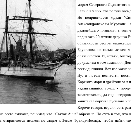
морям Северного Ледовитого о
Если бы у них это получилось, 
Но неприятности ждали "Св
Александровске-на-Мурмане
дальнейшего плавания, в том ч
поднялась 20-летняя девушка 
обязанности сестры милосерди
Брусилова, не только лечила 
обязанностей. И, кстати, благо
документы о том плавании. Дев
вести дневники. Вот кое-какие и
Ну, а потом несчастья посып
Карского моря и дрейфовала в н
надвигавшийся голод - прод
заканчивались, да еще нездоров
капитана Георгия Брусилова и 
Короче говоря, версии есть раз
з всего экипажа, понимал, что "Святая Анна" обречена. Но суть в том, что 
а отправляется пешком по льдам к Земле Франца-Иосифа, чтобы найти та