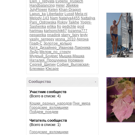
Elen_i_rebyata
Evgenij_Ruskich
Handbalancing
Heler
JBekkie
JulyFlower
Kelen
Khan-Dragon
Lapus_ka
Libertador
Lussit
Mela-ni
Melody-143
Nam
Natalya4455
Nattaliya
Pani_Ostrowska
Roksy
Taikhe
Yogini-
Sashenka
erlika
fro
gedichte
gost
harimau
karlsonchik67
lozanna777
nepaprika
nnadink
starry_fairy
teyty
vasily_sergeev
vesna_2010
Аргона
Граф-С
Золотое_кольцо
Катя_Дизайнер_Иванова
Лаконика
ЛеДо
Мелом_по_стеклу
Мудрый_Бодрис
Мышка-Машка
Наталия_Прошунина
Норманн
Сергей_Щипин
София_Выговская-
Блехман
Юксаре
Сообщества
-
Участник сообществ
(Всего в списке: 4)
Кошки_разных_народов
Пни_мира
Городские_взломщики
Пойдем_поедим
Читатель сообществ
(Всего в списке: 1)
Городские_взломщики