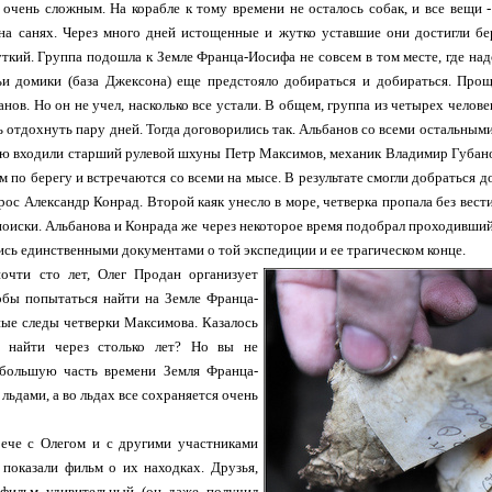
очень сложным. На корабле к тому времени не осталось собак, и все вещи -
 на санях. Через много дней истощенные и жутко уставшие они достигли бе
ткий. Группа подошла к Земле Франца-Иосифа не совсем в том месте, где над
ьи домики (база Джексона) еще предстояло добираться и добираться. Прощ
нов. Но он не учел, насколько все устали. В общем, группа из четырех человек
ь отдохнуть пару дней. Тогда договорились так. Альбанов со всеми остальными
ую входили старший рулевой шхуны Петр Максимов, механик Владимир Губано
м по берегу и встречаются со всеми на мысе. В результате смогли добраться 
рос Александр Конрад. Второй каяк унесло в море, четверка пропала без вести
поиски. Альбанова и Конрада же через некоторое время подобрал проходивший
ись единственными документами о той экспедиции и ее трагическом конце.
почти сто лет, Олег Продан организует
обы попытаться найти на Земле Франца-
ые следы четверки Максимова. Казалось
 найти через столько лет? Но вы не
 большую часть времени Земля Франца-
льдами, а во льдах все сохраняется очень
рече с Олегом и с другими участниками
 показали фильм о их находках. Друзья,
 фильм удивительный (он даже получил