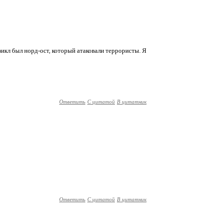
икл был норд-ост, который атаковали террористы. Я
Ответить
С цитатой
В цитатник
Ответить
С цитатой
В цитатник