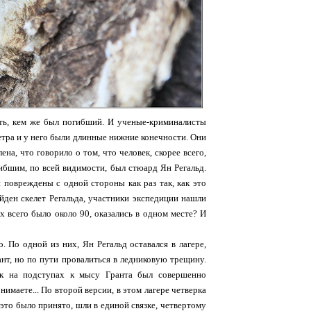
нить, кем же был погибший. И ученые-криминалисты
метра и у него были длинные нижние конечности. Они
на, что говорило о том, что человек, скорее всего,
ибшим, по всей видимости, был стюард Ян Регальд.
ли повреждены с одной стороны как раз так, как это
йден скелет Регальда, участники экспедиции нашли
 всего было около 90, оказались в одном месте? И
. По одной из них, Ян Регальд оставался в лагере,
ант, но по пути провалиться в ледниковую трещину.
ик на подступах к мысу Гранта был совершенно
имаете... По второй версии, в этом лагере четверка
 это было принято, шли в единой связке, четвертому