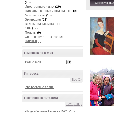
(20)
Комментироват
Иностранные языки
(19)
Плавания водные и подводные
(15)
Мои рассказы
(15)
Эмиграция
(13)
Велосипеды/самокаты
(12)
Сны
(12)
Полеты
(9)
Фото- и другая техника
(8)
Плюшки
(6)
Подписка по e-mail
-
Интересы
-
Все (1)
юго-восточная азия
Постоянные читатели
-
Все (2101)
-Поднебесная-
Assketka
DAY_MEN