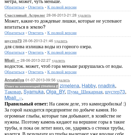
метра, может, чуть меньше.
Обратиться
-
Ответить
-
К полной версии
28-06-2013-21:28
удалить
Счастливый_Астролог
Может, какие-то дождевые лишки, которые не успевают
впитаться в землю?
Обратиться
-
Ответить
-
К полной версии
28-06-2013-21:46
удалить
шустер73
для слива излишка воды из горного озера.
Обратиться
-
Ответить
-
К полной версии
28-06-2013-22:27
удалить
Mbali_--
водосток. может, чтоб гора меньше разрушалась от воды.
Обратиться
-
Ответить
-
К полной версии
01-07-2013-09:56
удалить
Annataliya
zimelena
,
Habby
,
nnadink
,
Ответ на комментарий zimelena
#
Таковар
,
Syamuka
,
Olga_BY
,
Пума_Шикарная
,
шустер73
,
Mbali_--
,
Правильный ответ:
На самом деле, это камнедробилка! :)
За горой находится предприятие по добыче камня. Но
огромные глыбы, которые там добывают, в хозяйстве не
нужны. Поэтому камень кидают на вершине горы в такие
трубы, и пока он летит вниз, он, ударяясь о стенки трубы,
колется. В результате из трубы вылетают уже вполне себе