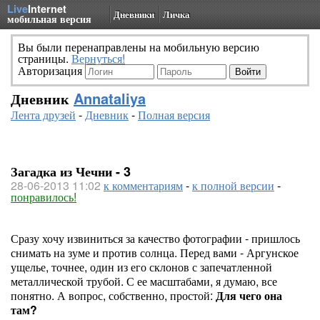
Live
Internet
Дневники
Личка
мобильная версия
Вы были перенаправлены на мобильную версию
страницы.
Вернуться!
Авторизация
Дневник
Annataliya
Лента друзей
-
Дневник
-
Полная версия
Загадка из Чечни - 3
28-06-2013 11:02
к комментариям
-
к полной версии
-
понравилось!
Сразу хочу извиниться за качество фотографии - пришлось
снимать на зуме и против солнца. Перед вами - Аргунское
ущелье, точнее, один из его склонов с запечатленной
металлической трубой. С ее масштабами, я думаю, все
понятно. А вопрос, собственно, простой:
Для чего она
там?