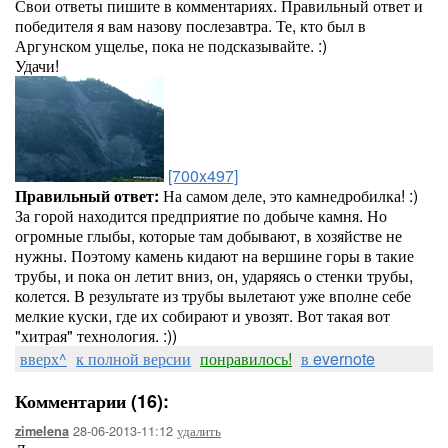
Свои ответы пишите в комментариях. Правильный ответ и
победителя я вам назову послезавтра. Те, кто был в
Аргунском ущелье, пока не подсказывайте. :)
Удачи!
[700x497]
Правильный ответ:
На самом деле, это камнедробилка! :)
За горой находится предприятие по добыче камня. Но
огромные глыбы, которые там добывают, в хозяйстве не
нужны. Поэтому камень кидают на вершине горы в такие
трубы, и пока он летит вниз, он, ударяясь о стенки трубы,
колется. В результате из трубы вылетают уже вполне себе
мелкие куски, где их собирают и увозят. Вот такая вот
"хитрая" технология. :))
вверх^
к полной версии
понравилось!
в evernote
Комментарии (16):
28-06-2013-11:12
удалить
zimelena