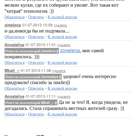
мелкие куски, где их собирают и увозят. Вот такая вот
"хитрая" технология. :))
Обратиться
-
Ответить
-
К полной версии
01-07-2013-10:58
удалить
zimelena
н-да,никогда бы не подумала....
Обратиться
-
Ответить
-
К полной версии
01-07-2013-11:01
удалить
Annataliya
zimelena
, мне самой
Ответ на комментарий zimelena
#
понравилось. :)))
Обратиться
-
Ответить
-
К полной версии
01-07-2013-11:08
удалить
Mbali_--
здорово! очень интересно
Ответ на комментарий Annataliya
#
придумали! спасибо за ликбез))
Обратиться
-
Ответить
-
К полной версии
01-07-2013-11:11
удалить
Annataliya
Да не за что! Я, когда увидела, не
Ответ на комментарий Mbali_--
#
догадалась. Стала спрашивать местных жителей сразу. :))
Обратиться
-
Ответить
-
К полной версии