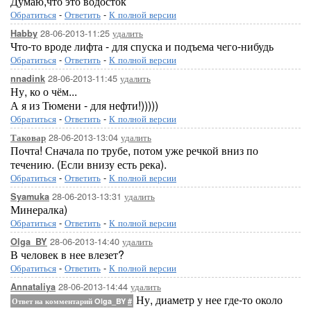
Думаю,что это водосток
Обратиться
-
Ответить
-
К полной версии
28-06-2013-11:25
удалить
Habby
Что-то вроде лифта - для спуска и подъема чего-нибудь
Обратиться
-
Ответить
-
К полной версии
28-06-2013-11:45
удалить
nnadink
Ну, ко о чём...
А я из Тюмени - для нефти!)))))
Обратиться
-
Ответить
-
К полной версии
28-06-2013-13:04
удалить
Таковар
Почта! Сначала по трубе, потом уже речкой вниз по
течению. (Если внизу есть река).
Обратиться
-
Ответить
-
К полной версии
28-06-2013-13:31
удалить
Syamuka
Минералка)
Обратиться
-
Ответить
-
К полной версии
28-06-2013-14:40
удалить
Olga_BY
В человек в нее влезет?
Обратиться
-
Ответить
-
К полной версии
28-06-2013-14:44
удалить
Annataliya
Ну, диаметр у нее где-то около
Ответ на комментарий Olga_BY
#