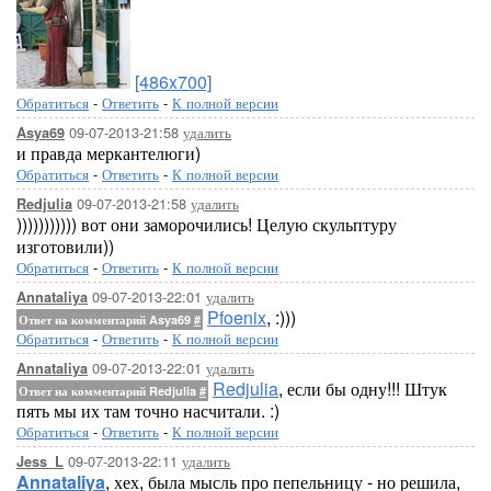
[486x700]
Обратиться
-
Ответить
-
К полной версии
09-07-2013-21:58
удалить
Asya69
и правда меркантелюги)
Обратиться
-
Ответить
-
К полной версии
09-07-2013-21:58
удалить
Redjulia
))))))))))) вот они заморочились! Целую скульптуру
изготовили))
Обратиться
-
Ответить
-
К полной версии
09-07-2013-22:01
удалить
Annataliya
Pfoenix
, :)))
Ответ на комментарий Asya69
#
Обратиться
-
Ответить
-
К полной версии
09-07-2013-22:01
удалить
Annataliya
Redjulia
, если бы одну!!! Штук
Ответ на комментарий Redjulia
#
пять мы их там точно насчитали. :)
Обратиться
-
Ответить
-
К полной версии
09-07-2013-22:11
удалить
Jess_L
Annataliya
, хех, была мысль про пепельницу - но решила,