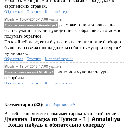
хорошо к женщинам относятся - такая же свобода, как в
европейских странах.
Обратиться
-
Ответить
-
К полной версии
13-07-2013-17:08
удалить
Mbali_--
да, может оно и хорошее, но
Ответ на комментарий Annataliya
#
если случайный турист увидит, не разобравшись, то можно
подумать обратное.
По крайней мере, если б у нас такие ставили, мне б обидно
было! ну разве женщина должна собирать мусор и окурки?..
ну не знаю..
Обратиться
-
Ответить
-
К полной версии
13-07-2013-17:08
удалить
Mbali_--
лично мои чувства эта урна
Ответ на комментарий Mbali_--
#
оскорбила!
Обратиться
-
Ответить
-
К полной версии
Комментарии (33):
вперёд»
вверх^
Вы сейчас не можете прокомментировать это сообщение.
Дневник Загадка из Туниса - 1 | Annataliya
- Когда-нибудь я обязательно совершу