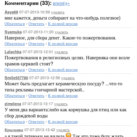
Комментарии (33):
вперёд»
07-07-2013-10:59
удалить
Asya69
мне кажется, деньги собирают на что-нибудь полезное)
Обратиться
-
Ответить
-
К полной версии
07-07-2013-11:20
удалить
Syamuka
Наверное, для сбора денег. Какие-то пожертвования.
Обратиться
-
Ответить
-
К полной версии
07-07-2013-12:01
удалить
Lalachka
Пожертвования в религиозных целях. Наверняка они возле
храмов-церквей стоят?
Обратиться
-
Ответить
-
К полной версии
07-07-2013-12:56
удалить
Smile557780
Может быть предлагает керамическую посуду? ...что-то
типа рекламы гончарной мастерской..
Обратиться
-
Ответить
-
К полной версии
07-07-2013-13:17
удалить
zimelena
У меня два варианта:либо как кормушка для птиц или как
сбор дождевой воды
Обратиться
-
Ответить
-
К полной версии
07-07-2013-13:42
удалить
Крыланка
а я такой тетеньки не видела
Так что тоже буду ждать