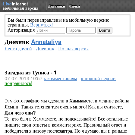
Live
Internet
Дневники
Личка
мобильная версия
Вы были перенаправлены на мобильную версию
страницы.
Вернуться!
Авторизация
Дневник
Annataliya
Лента друзей
-
Дневник
-
Полная версия
Загадка из Туниса - 1
07-07-2013 10:57
к комментариям
-
к полной версии
-
понравилось!
Эту фотографию мы сделали в Хаммамете, в медине района
Ясмин. Таких тетенек там очень много! Как вы считаете,
Для чего они?
Те, кто был в Хаммамете, не подсказывайте! Все остальные
пишите свои ответы в комментариях. Правильный ответ и
победителя я назову послезавтра. Но я думаю, вы и раньше