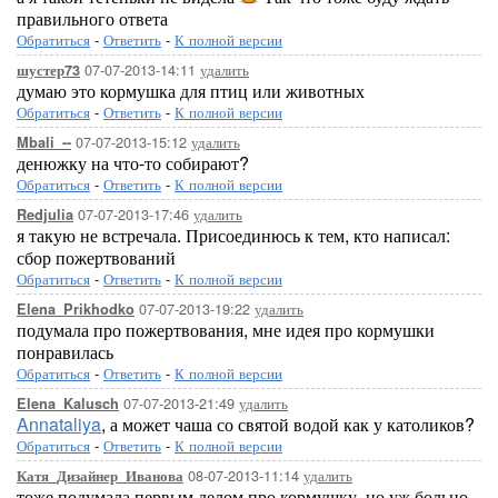
правильного ответа
Обратиться
-
Ответить
-
К полной версии
07-07-2013-14:11
удалить
шустер73
думаю это кормушка для птиц или животных
Обратиться
-
Ответить
-
К полной версии
07-07-2013-15:12
удалить
Mbali_--
денюжку на что-то собирают?
Обратиться
-
Ответить
-
К полной версии
07-07-2013-17:46
удалить
Redjulia
я такую не встречала. Присоединюсь к тем, кто написал:
сбор пожертвований
Обратиться
-
Ответить
-
К полной версии
07-07-2013-19:22
удалить
Elena_Prikhodko
подумала про пожертвования, мне идея про кормушки
понравилась
Обратиться
-
Ответить
-
К полной версии
07-07-2013-21:49
удалить
Elena_Kalusch
Annataliya
, а может чаша со святой водой как у католиков?
Обратиться
-
Ответить
-
К полной версии
08-07-2013-11:14
удалить
Катя_Дизайнер_Иванова
тоже подумала первым делом про кормушку, но уж больно