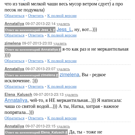
что из такой мелкой чаши весь мусор ветром сдует) а про
песок не подумала)
Обратиться
-
Ответить
-
К полной версии
09-07-2013-22:14
удалить
Annataliya
Jess_L
, ну, вот...)))
Ответ на комментарий Jess_L
#
Обратиться
-
Ответить
-
К полной версии
09-07-2013-23:03
удалить
zimelena
я-то как раз и не меркантильная
Ответ на комментарий Annataliya
#
))))
Обратиться
-
Ответить
-
К полной версии
09-07-2013-23:07
удалить
Annataliya
zimelena
, Вы - редкое
Ответ на комментарий zimelena
#
исключение. :)))
Обратиться
-
Ответить
-
К полной версии
09-07-2013-23:13
удалить
Elena_Kalusch
Annataliya
, чей-то, я НЕ меркантильная...))) Я написала:
чаша со святой водой...))) А ты, Натка, хитрая - важное
попрятала...)))
Обратиться
-
Ответить
-
К полной версии
09-07-2013-23:15
удалить
Annataliya
Да, ты - тоже не
Ответ на комментарий Elena_Kalusch
#