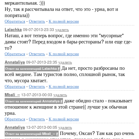
меркантильная. :)))
Ну, так я рассчитывала на ответ, что это - урна, вот и
попрятала))
Обратиться
-
Ответить
-
К полной версии
09-07-2013-23:33
удалить
Lalachka
Наташ, а вот теперь вопрос, где именно эти "мусорные"
дамы стоят? Перед входом в бары-рестораны? или еще где-
то?
Обратиться
-
Ответить
-
К полной версии
09-07-2013-23:35
удалить
Annataliya
Да нет, просто разбросаны по
Ответ на комментарий Lalachka
#
всей медине. Там туристов полно, сплошной рынок, так
что, мусора хватает.
Обратиться
-
Ответить
-
К полной версии
13-07-2013-00:03
удалить
Mbali_--
даже обидно стало - показывает
Ответ на комментарий Annataliya
#
отношение к женщине в этой стране(( лучше уж обычная
урна.
Обратиться
-
Ответить
-
К полной версии
13-07-2013-00:05
удалить
Annataliya
Почему, Оксан? Там как раз очень
Ответ на комментарий Mbali_--
#