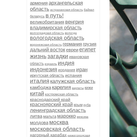
архангельская
армения
область
астраханская область
байкал
в путь!
беларусь
венгрия
великобритания
владимирская область
волгоградская область
вологда
вологодская область
германия
грузия
воронежская область
египет
дальний восток
евреи
жизнь
загадки
ивановская
индия
область
израиль
индонезия
иран
иордания
испания
иркутская область
италия
калужская область
карелия
камбоджа
кижи
карпаты
китай
костромская область
краснодарский край
красноярский край
крым
куба
ленинградская область
литва
марокко
мальта
мексика
москва
молдова
московская область
нагорный карабах
нижегородская