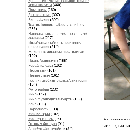
Крепости/замки/монастыри/ кремли/
храмы/мечети
(460)
Памятники
(360)
Детская тема
(307)
Блюда/кухня
(250)
Театры/концерты/фестивали/шоу
(233)
Национальные парки/заповедники/
зоопарки
(217)
Игры/конкурсы/тесты/ рейтинги/
голосования
(214)
Железные дороги/метро/трамваи
(190)
Планы/маршруты
(166)
Корабли/лодки
(162)
Праздники
(161)
Приветствия
(161)
Гостиницы/базы отдыха/санатории
(154)
Фотографии
(150)
Кино
(149)
Книги/путеводители/карты
(138)
Авиа
(106)
Народности
(103)
Мои истории
(102)
Мастер-классы
(96)
Встречали мы ки
Готовим без лука
(91)
часто видели, к
Автобусы/автомобили
(84)