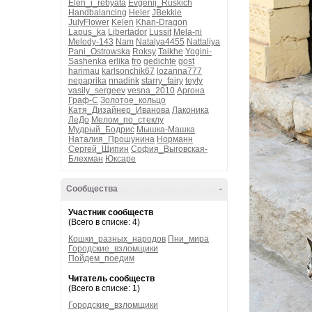
Elen_i_rebyata
Evgenij_Ruskich
Handbalancing
Heler
JBekkie
JulyFlower
Kelen
Khan-Dragon
Lapus_ka
Libertador
Lussit
Mela-ni
Melody-143
Nam
Natalya4455
Nattaliya
Pani_Ostrowska
Roksy
Taikhe
Yogini-
Sashenka
erlika
fro
gedichte
gost
harimau
karlsonchik67
lozanna777
nepaprika
nnadink
starry_fairy
teyty
vasily_sergeev
vesna_2010
Аргона
Граф-С
Золотое_кольцо
Катя_Дизайнер_Иванова
Лаконика
ЛеДо
Мелом_по_стеклу
Мудрый_Бодрис
Мышка-Машка
Наталия_Прошунина
Норманн
Сергей_Щипин
София_Выговская-
Блехман
Юксаре
Сообщества
-
Участник сообществ
(Всего в списке: 4)
Кошки_разных_народов
Пни_мира
Городские_взломщики
Пойдем_поедим
Читатель сообществ
(Всего в списке: 1)
Городские_взломщики