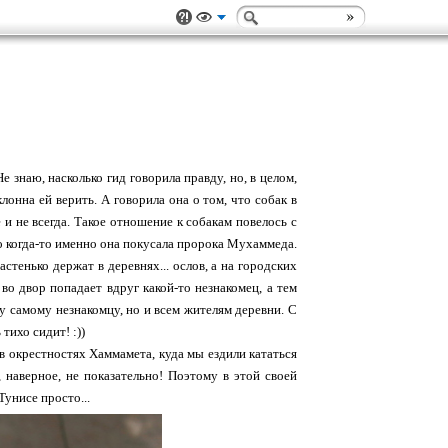
е знаю, насколько гид говорила правду, но, в целом,
онна ей верить. А говорила она о том, что собак в
и не всегда. Такое отношение к собакам повелось с
о когда-то именно она покусала пророка Мухаммеда.
тенько держат в деревнях... ослов, а на городских
и во двор попадает вдруг какой-то незнакомец, а тем
ому самому незнакомцу, но и всем жителям деревни. С
тихо сидит! :))
 в окрестностях Хаммамета, куда мы ездили кататься
 наверное, не показательно! Поэтому в этой своей
Тунисе просто...