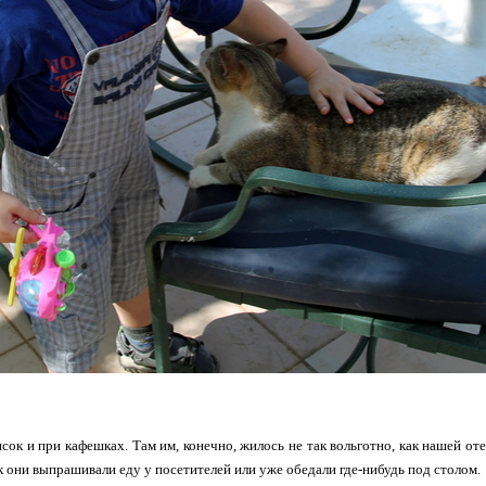
сок и при кафешках. Там им, конечно, жилось не так вольготно, как нашей оте
ак они выпрашивали еду у посетителей или уже обедали где-нибудь под столом.