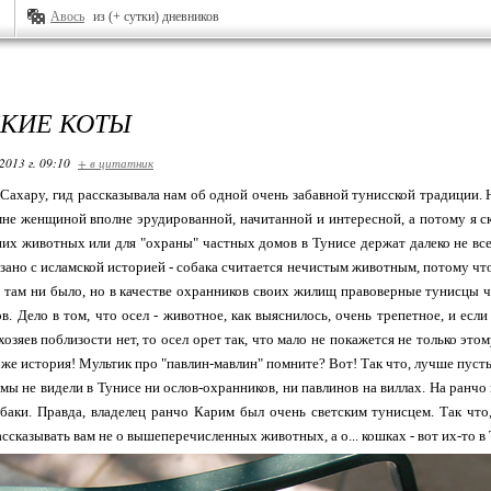
Авось
из (+ сутки) дневников
КИЕ КОТЫ
2013 г. 09:10
+ в цитатник
 Сахару, гид рассказывала нам об одной очень забавной тунисской традиции. Н
мне женщиной вполне эрудированной, начитанной и интересной, а потому я скл
их животных или для "охраны" частных домов в Тунисе держат далеко не все 
язано с исламской историей - собака считается нечистым животным, потому чт
 там ни было, но в качестве охранников своих жилищ правоверные тунисцы час
ов. Дело в том, что осел - животное, как выяснилось, очень трепетное, и есл
хозяев поблизости нет, то осел орет так, что мало не покажется не только эт
же история! Мультик про "павлин-мавлин" помните? Вот! Так что, лучше пусть 
мы не видели в Тунисе ни ослов-охранников, ни павлинов на виллах. На ранчо
баки. Правда, владелец ранчо Карим был очень светским тунисцем. Так что,
ассказывать вам не о вышеперечисленных животных, а о... кошках - вот их-то в 