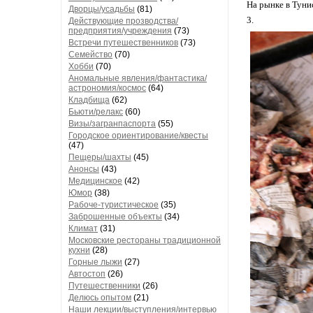
На рынке в Туни
Дворцы/усадьбы
(81)
3.
Действующие прозводства/
предприятия/учреждения
(73)
Встречи путешественников
(73)
Семейство
(70)
Хобби
(70)
Аномальные явления/фантастика/
астрономия/космос
(64)
Кладбища
(62)
Бьюти/релакс
(60)
Визы/загранпаспорта
(55)
Городское ориентирование/квесты
(47)
Пещеры/шахты
(45)
Анонсы
(43)
Медицинское
(42)
Юмор
(38)
Рабоче-туристическое
(35)
Заброшенные объекты
(34)
Климат
(31)
Московские рестораны традиционной
кухни
(28)
Горные лыжи
(27)
Автостоп
(26)
Путешественники
(26)
Делюсь опытом
(21)
Наши лекции/выступления/интервью