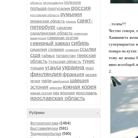
полезное
область
петрозаводск
россия
польша
португалия
румыния
ростовская область
санкт-
рязанская область
рязань
...толпы!!!
петербург
сахалин
Честно говоря, 
сахалинская область
северная
Хаммамета женщи
северная осетия
македония
сибирь
северный кавказ
супермаркетах в
ссылки
сицилия
словакия
словения
повара на кухне.
сша
тверская
татарстан
таймыр
тому же кошка б
область
тунис
тульская область
явно всеобщей 
украина
уганда
турция
урал
2.
финляндия
франция
чехия
швеция
чили
чечня
швейцария
южная корея
эстония
эфиопия
япония
ярославль
ява
южная осетия
ярославская область
Рубрики
-
Фоторепортажи
(1464)
Выставки/музеи
(591)
Традиции/обычаи
(590)