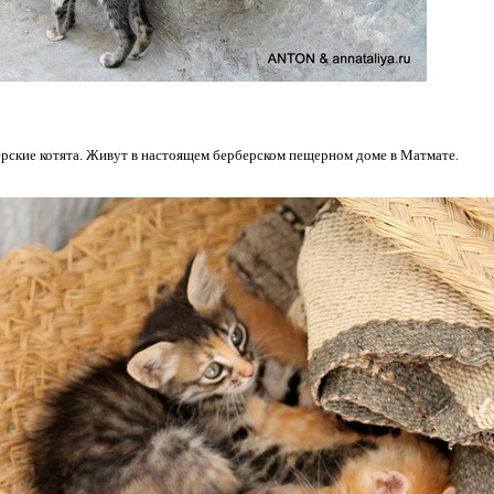
ские котята. Живут в настоящем берберском пещерном доме в Матмате.