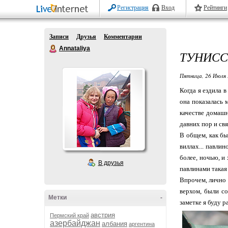
Регистрация
Вход
Рейтинги
Записи
Друзья
Комментарии
Annataliya
ТУНИСС
Пятница, 26 Июля 
Когда я ездила в
она показалась 
качестве домашн
давних пор и св
В общем, как бы
виллах... павлин
более, ночью, и 
В друзья
павлинами такая 
Впрочем, лично 
верхом, были со
Метки
-
заметке я буду р
австрия
Пермский край
азербайджан
албания
аргентина