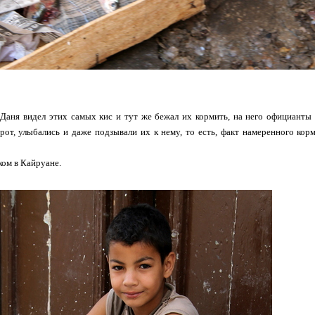
а Даня видел этих самых кис и тут же бежал их кормить, на него официан
орот, улыбались и даже подзывали их к нему, то есть, факт намеренного ко
ком в Кайруане.