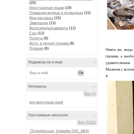
(20)
Иностранные языки
(19)
Плавания водные и подводные
(15)
Мои рассказы
(15)
Эмиграция
(13)
Велосипеды/самокаты
(12)
Сны
(12)
Полеты
(9)
Фото- и другая техника
(8)
Плюшки
(6)
Опять же, когд
глазами, а наоб
Подписка по e-mail
-
удивительным.
Мальчик с котен
4.
Интересы
-
Все (1)
юго-восточная азия
Постоянные читатели
-
Все (2101)
-Поднебесная-
Assketka
DAY_MEN