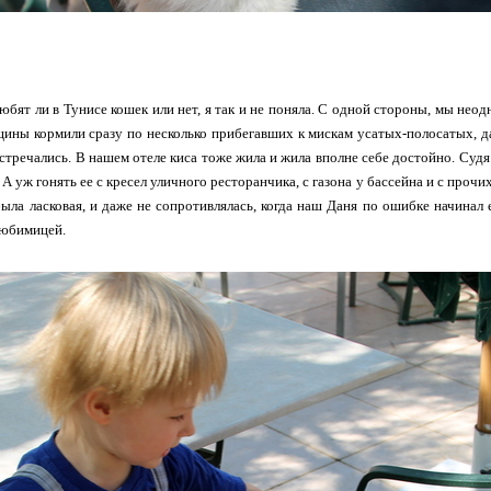
любят ли в Тунисе кошек или нет, я так и не поняла. С одной стороны, мы неод
ны кормили сразу по несколько прибегавших к мискам усатых-полосатых, да 
стречались. В нашем отеле киса тоже жила и жила вполне себе достойно. Судя 
 А уж гонять ее с кресел уличного ресторанчика, с газона у бассейна и с прочи
ыла ласковая, и даже не сопротивлялась, когда наш Даня по ошибке начинал 
любимицей.