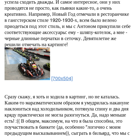
успела сходить дважды. И самое интересное, они у них
проводятся не просто, как пьянки какие-то, а очень
креативно. Например, Новый Год отмечали в ресторанчике
в гангстерском стиле 1920-1930-х, всем было велено
приодеться под этот стиль, и мы с Антоном прикупили себе
соответствующие аксессуары: ему - шляпу-котелок, а мне -
черные длинные перчатки в сеточку. Девятилетие же
решили отмечать на картинге!
[700x504]
Сразу скажу, я хоть и ходила в картинг, но не каталась.
Каким-то маразматическим образом я умудрилась накануне
наклониться над холодильником, потянула спину и два дня
кряду практически не могла разогнуться. Да, надо меньше
есть! :(( В общем, максимум, на что я была способна, это
поучаствовать в банкете (да, особенно "логично с моим
предыдущим высказыванием)), сыграть в бильярд, что мы с