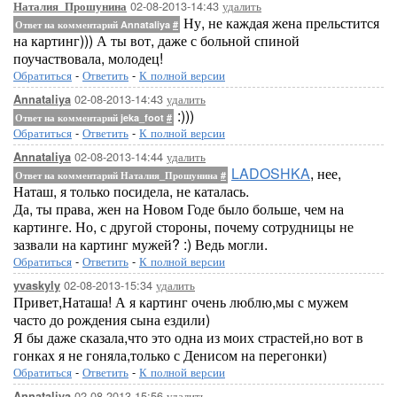
02-08-2013-14:43
удалить
Наталия_Прошунина
Ну, не каждая жена прельстится
Ответ на комментарий Annataliya
#
на картинг))) А ты вот, даже с больной спиной
поучаствовала, молодец!
Обратиться
-
Ответить
-
К полной версии
02-08-2013-14:43
удалить
Annataliya
:)))
Ответ на комментарий jeka_foot
#
Обратиться
-
Ответить
-
К полной версии
02-08-2013-14:44
удалить
Annataliya
LADOSHKA
, нее,
Ответ на комментарий Наталия_Прошунина
#
Наташ, я только посидела, не каталась.
Да, ты права, жен на Новом Годе было больше, чем на
картинге. Но, с другой стороны, почему сотрудницы не
зазвали на картинг мужей? :) Ведь могли.
Обратиться
-
Ответить
-
К полной версии
02-08-2013-15:34
удалить
yvaskyly
Привет,Наташа! А я картинг очень люблю,мы с мужем
часто до рождения сына ездили)
Я бы даже сказала,что это одна из моих страстей,но вот в
гонках я не гоняла,только с Денисом на перегонки)
Обратиться
-
Ответить
-
К полной версии
02-08-2013-15:56
удалить
Annataliya