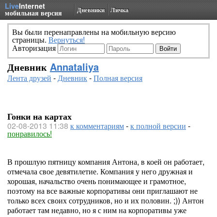
Live
Internet
Дневники
Личка
мобильная версия
Вы были перенаправлены на мобильную версию
страницы.
Вернуться!
Авторизация
Дневник
Annataliya
Лента друзей
-
Дневник
-
Полная версия
Гонки на картах
02-08-2013 11:38
к комментариям
-
к полной версии
-
понравилось!
В прошлую пятницу компания Антона, в коей он работает,
отмечала свое девятилетие. Компания у него дружная и
хорошая, начальство очень понимающее и грамотное,
поэтому на все важные корпоративы они приглашают не
только всех своих сотрудников, но и их половин. ;)) Антон
работает там недавно, но я с ним на корпоративы уже