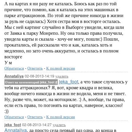
А на картах я ни разу не каталась. Боюсь как раз по той
причине, что помню, как я каталась на этих машинках в
парке аттракционов. По этой же причине никогда в жизни
за руль не садилась:) Хотя сестра моя в восторге осталась.
Мы с ней картинг случайно в Выборге увидели, когда шли
от Замка к парку Монрепо. Ну она только права получила,
увидела карты и сказала - хочу-не могу, пошли:) Пошли,
прокатались, ей рассказали что и как, каталась хоть и
медленно, но зато очень аккуратно, и осталась в полном
восторге
У м
Обратиться
-
Ответить
-
К полной версии
02-08-2013-14:19
удалить
Annataliya
jeka_foot
, а что такое случилось у
Ответ на комментарий jeka_foot
#
тебя на аттракционах? Я, вот, кроме квадра и велика,
вообще ничего никогда в жизни не водила, меня и не тянет.
Ну, разве что, может, на мотоцикле. :) А, вообще, ты права,
если есть права, то погонять на картах, наверное, классно!
:))
Обратиться
-
Ответить
-
К полной версии
02-08-2013-14:27
удалить
jeka_foot
Annataliya
, да просто села первый раз одна, до конца в