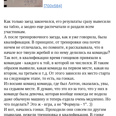
[700x584]
Как только заезд закончился, его результаты сразу вывесили
на табло, а заодно еще распечатали и раздали всем
участникам.
А после тренировочного заезда, как я уже говорила, была
квалификация. В принципе, от тренировки она почти
ничем не отличалась, но помните, я рассказывала, что в
начале все тянули жребий и по нему делились на команды?
Так вот, в квалификации время гонщиков привязали к
командам - каждого к той, в которой он числился. И таким
образом выявили, какая команда на первом месте, какая на
втором, на третьем и т.д. От этого зависело их место старта
на следующем этапе, то есть, на гонках.
Из восьми команд команда, где был Антон, оказалась, увы,
на седьмом месте. Я думаю, что это из-за того, что у них в
команде была девочка, которая вообще никогда не водила
даже обычную машину и теперь ездила очень медленно. Но
что поделать? Это ж - игра, а не "Формула - 1". :))
И вот, начались гонки. Проходили они совсем по другим
правилам, нежели тренировка и квалификация. В гонке