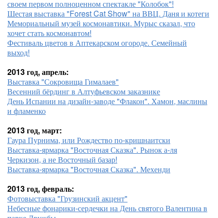
своем первом полноценном спектакле "Колобок"!
Шестая выставка "Forest Cat Show" на ВВЦ. Даня и котеги
Мемориальный музей космонавтики. Мурыс сказал, что
хочет стать космонавтом!
Фестиваль цветов в Аптекарском огороде. Семейный
выход!
2013 год, апрель:
Выставка "Сокровища Гималаев"
Весенний бёрдинг в Алтуфьевском заказнике
День Испании на дизайн-заводе "Флакон". Хамон, маслины
и фламенко
2013 год, март:
Гаура Пурнима, или Рождество по-кришнаитски
Выставка-ярмарка "Восточная Сказка". Рынок а-ля
Черкизон, а не Восточный базар!
Выставка-ярмарка "Восточная Сказка". Мехенди
2013 год, февраль:
Фотовыставка "Грузинский акцент"
Небесные фонарики-сердечки на День святого Валентина в
парке Дружбы