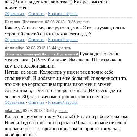
на ДР или на день знакомства. :) Как раз вместе и
покатаетесь.
Обратиться
-
Ответить
-
К полной версии
02-08-2013-13:36
удалить
Наталия_Прошунина
Какое у Антона мудрое руководство. Это, я думаю, очень
хороший способ сплотить коллектив, да?
Обратиться
-
Ответить
-
К полной версии
02-08-2013-13:44
удалить
Annataliya
Руководство очень
Ответ на комментарий Наталия_Прошунина
#
мудрое, ага. :)) Всем бы такое. Им еще на НГ всем очень
крутые подарки дарили.
Наташ, не знаю. Коллектив у них и так вполне себе
сплоченный. И добавит ли еще большей сплоченности то,
что они на корпоротивы приглашают жен и мужей
сотрудников, я, честно говоря, не знаю. Их всего где-то
человек 30, так с женами пришли только шестеро.
Обратиться
-
Ответить
-
К полной версии
02-08-2013-13:56
удалить
jeka_foot
Классное руководство у Антона:) У нас на работе тоже был
Новый Год в стиле гангстерского Чикаго, но мне не очень
понравилось, т.к. организация там не просто хромала, а
вообще не шла.