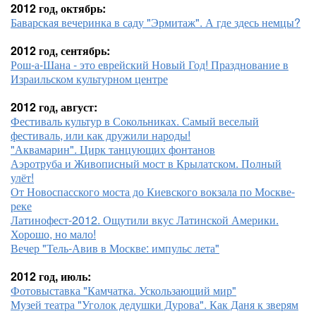
2012 год, октябрь:
Баварская вечеринка в саду "Эрмитаж". А где здесь немцы?
2012 год, сентябрь:
Рош-а-Шана - это еврейский Новый Год! Празднование в
Израильском культурном центре
2012 год, август:
Фестиваль культур в Сокольниках. Самый веселый
фестиваль, или как дружили народы!
"Аквамарин". Цирк танцующих фонтанов
Аэротруба и Живописный мост в Крылатском. Полный
улёт!
От Новоспасского моста до Киевского вокзала по Москве-
реке
Латинофест-2012. Ощутили вкус Латинской Америки.
Хорошо, но мало!
Вечер "Тель-Авив в Москве: импульс лета"
2012 год, июль:
Фотовыставка "Камчатка. Ускользающий мир"
Музей театра "Уголок дедушки Дурова". Как Даня к зверям