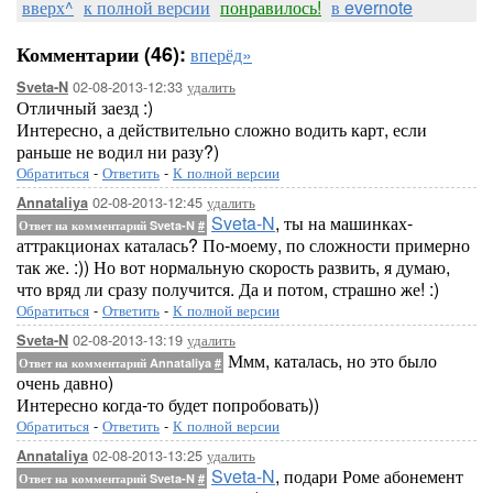
вверх^
к полной версии
понравилось!
в evernote
Комментарии (46):
вперёд»
02-08-2013-12:33
удалить
Sveta-N
Отличный заезд :)
Интересно, а действительно сложно водить карт, если
раньше не водил ни разу?)
Обратиться
-
Ответить
-
К полной версии
02-08-2013-12:45
удалить
Annataliya
Sveta-N
, ты на машинках-
Ответ на комментарий Sveta-N
#
аттракционах каталась? По-моему, по сложности примерно
так же. :)) Но вот нормальную скорость развить, я думаю,
что вряд ли сразу получится. Да и потом, страшно же! :)
Обратиться
-
Ответить
-
К полной версии
02-08-2013-13:19
удалить
Sveta-N
Ммм, каталась, но это было
Ответ на комментарий Annataliya
#
очень давно)
Интересно когда-то будет попробовать))
Обратиться
-
Ответить
-
К полной версии
02-08-2013-13:25
удалить
Annataliya
Sveta-N
, подари Роме абонемент
Ответ на комментарий Sveta-N
#