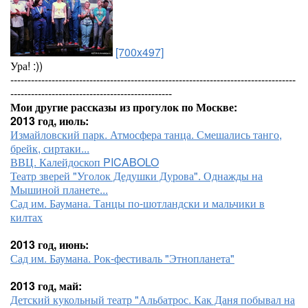
[700x497]
Ура! :))
-----------------------------------------------------------------------------------
-----------------------------------------------
Мои другие рассказы из прогулок по Москве:
2013 год, июль:
Измайловский парк. Атмосфера танца. Смешались танго,
брейк, сиртаки...
ВВЦ. Калейдоскоп PICABOLO
Театр зверей "Уголок Дедушки Дурова". Однажды на
Мышиной планете...
Сад им. Баумана. Танцы по-шотландски и мальчики в
килтах
2013 год, июнь:
Сад им. Баумана. Рок-фестиваль "Этнопланета"
2013 год, май:
Детский кукольный театр "Альбатрос. Как Даня побывал на