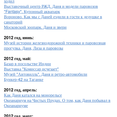
ходил
Выставочный центр РЖД. Даня и модели паровозов
"Fantasy". Купонный аквапарк
Вороново. Как мы с Даней ездили в гости к дедушке в
санаторий
Московский зоопарк. Даня и звери
2012 год, июнь:
Музей истории железнодорожной техники и паровозная
прогулка. Даня, Лиза и паровозы
2012 год, май:
Базар в посольстве Индии
Выставка "Комиссар исчезает"
Музей "Автовилль". Даня и ретро-автомобили
Бункер-42 на Таганке
2012 год, апрель:
Как Даня катался на монорельсе
Океанариум на Чистых Прудах. О том, как Даня побывал в
Океанариуме
2012 год, март: