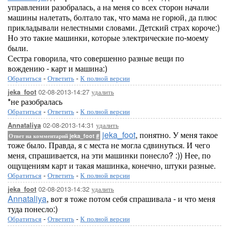
управлении разобралась, а на меня со всех сторон начали
машины налетать, болтало так, что мама не горюй, да плюс
прикладывали нелестными словами. Детский страх короче:)
Но это такие машинки, которые электрические по-моему
были.
Сестра говорила, что совершенно разные вещи по
вождению - карт и машина:)
Обратиться
-
Ответить
-
К полной версии
02-08-2013-14:27
удалить
jeka_foot
*не разобралась
Обратиться
-
Ответить
-
К полной версии
02-08-2013-14:31
удалить
Annataliya
jeka_foot
, понятно. У меня такое
Ответ на комментарий jeka_foot
#
тоже было. Правда, я с места не могла сдвинуться. И чего
меня, спрашивается, на эти машинки понесло? :)) Нее, по
ощущениям карт и такая машинка, конечно, штуки разные.
Обратиться
-
Ответить
-
К полной версии
02-08-2013-14:32
удалить
jeka_foot
Annataliya
, вот я тоже потом себя спрашивала - и что меня
туда понесло:)
Обратиться
-
Ответить
-
К полной версии