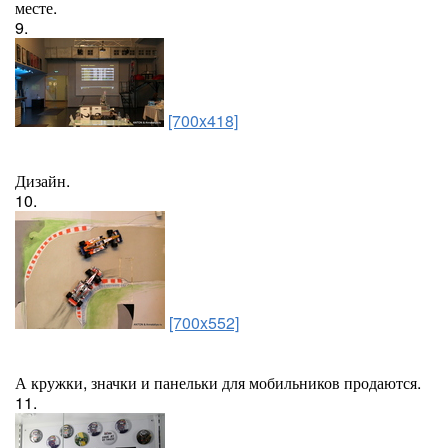
месте.
9.
[700x418]
Дизайн.
10.
[700x552]
А кружки, значки и панельки для мобильников продаются.
11.