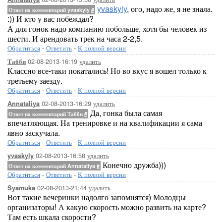
yvaskyly
, ого, надо же, я не знала.
Ответ на комментарий yvaskyly
#
:)) И кто у вас побеждал?
А для гонок надо компанию побольше, хотя бы человек из
шести. И арендовать трек на часа 2-2,5.
Обратиться
-
Ответить
-
К полной версии
02-08-2013-16:19
удалить
Табби
Классно все-таки покатались! Но во вкус я вошел только к
третьему заезду.
Обратиться
-
Ответить
-
К полной версии
02-08-2013-16:29
удалить
Annataliya
Да, гонка была самая
Ответ на комментарий Табби
#
впечатляющая. На тренировке и на квалификации я сама
явно заскучала.
Обратиться
-
Ответить
-
К полной версии
02-08-2013-16:58
удалить
yvaskyly
Конечно дружба)))
Ответ на комментарий Annataliya
#
Обратиться
-
Ответить
-
К полной версии
02-08-2013-21:44
удалить
Syamuka
Вот такие вечеринки надолго запомнятся) Молодцы
организаторы! А какую скорость можно развить на карте?
Там есть шкала скорости?