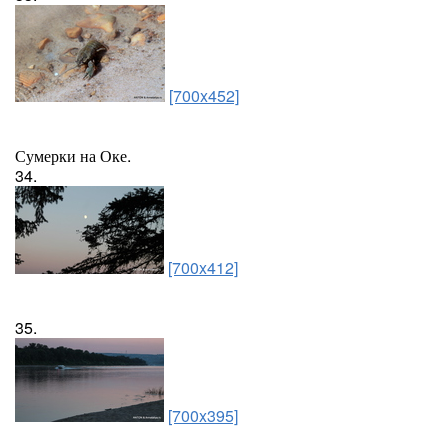
[700x452]
Сумерки на Оке.
34.
[700x412]
35.
[700x395]