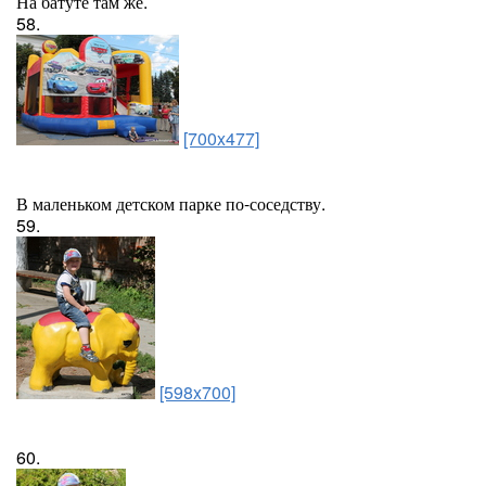
На батуте там же.
58.
[700x477]
В маленьком детском парке по-соседству.
59.
[598x700]
60.