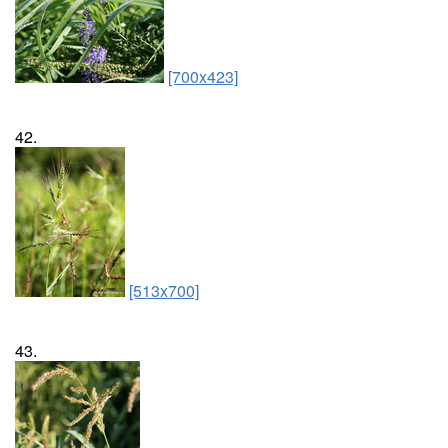
[700x423]
42.
[513x700]
43.