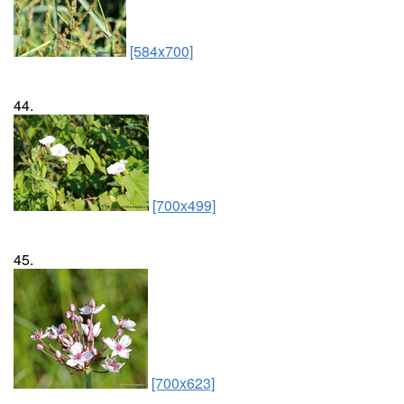
[584x700]
44.
[700x499]
45.
[700x623]