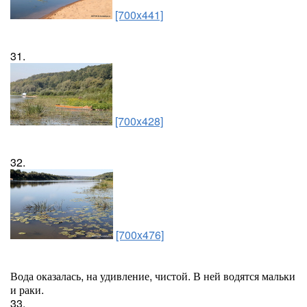
[700x441]
31.
[700x428]
32.
[700x476]
Вода оказалась, на удивление, чистой. В ней водятся мальки
и раки.
33.