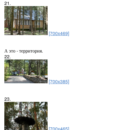
21.
[700x469]
А это - территория.
22.
[700x385]
23.
[700x465]