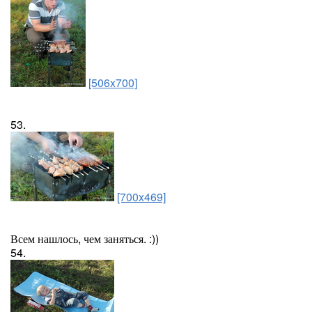
[506x700]
53.
[700x469]
Всем нашлось, чем заняться. :))
54.