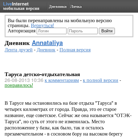
Live
Internet
Дневники
Личка
мобильная версия
Вы были перенаправлены на мобильную версию
страницы.
Вернуться!
Авторизация
Дневник
Annataliya
Лента друзей
-
Дневник
-
Полная версия
Таруса детско-отдыхательная
26-08-2013 10:36
к комментариям
-
к полной версии
-
понравилось!
В Тарусе мы остановились на базе отдыха "Таруса" в
четырех километрах от города. Правда, это ее старое
название, еще советское. Сейчас же она называется "ОТЭК-
Таруса", но суть от этого не изменилась. Место
расположение у базы, как было, так и осталось
презамечательном - в сосновом бору на высоком берегу