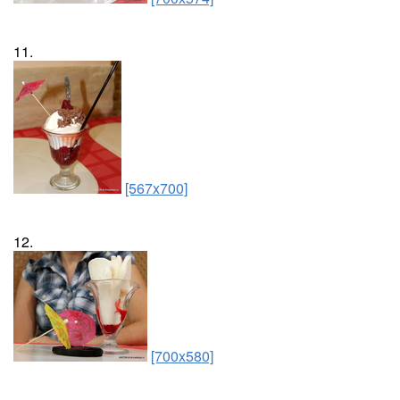
11.
[567x700]
12.
[700x580]