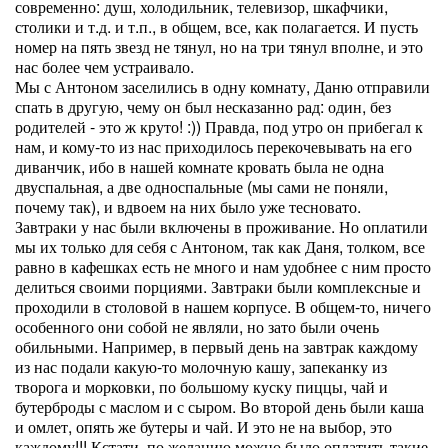
современно: душ, холодильник, телевизор, шкафчики,
столики и т.д. и т.п., в общем, все, как полагается. И пусть
номер на пять звезд не тянул, но на три тянул вполне, и это
нас более чем устраивало.
Мы с Антоном заселились в одну комнату, Даню отправили
спать в другую, чему он был несказанно рад: один, без
родителей - это ж круто! :)) Правда, под утро он прибегал к
нам, и кому-то из нас приходилось перекочевывать на его
диванчик, ибо в нашей комнате кровать была не одна
двуспальная, а две односпальные (мы сами не поняли,
почему так), и вдвоем на них было уже тесновато.
Завтраки у нас были включены в проживание. Но оплатили
мы их только для себя с Антоном, так как Даня, толком, все
равно в кафешках есть не много и нам удобнее с ним просто
делиться своими порциями. Завтраки были комплексные и
проходили в столовой в нашем корпусе. В общем-то, ничего
особенного они собой не являли, но зато были очень
обильными. Например, в первый день на завтрак каждому
из нас подали какую-то молочную кашу, запеканку из
творога и морковки, по большому куску пиццы, чай и
бутерброды с маслом и с сыром. Во второй день были каша
и омлет, опять же бутеры и чай. И это не на выбор, это
каждому!!! Кстати, по желанию можно было оплатить такие