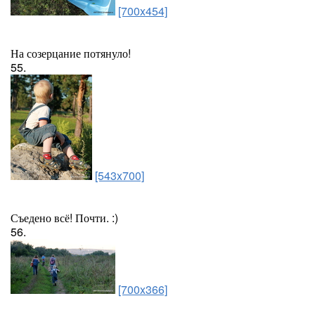
[700x454]
На созерцание потянуло!
55.
[543x700]
Съедено всё! Почти. :)
56.
[700x366]