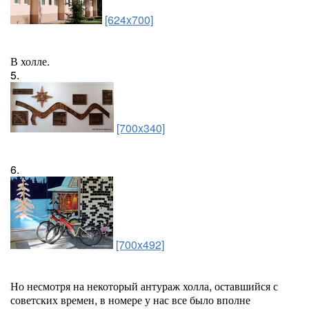
[624x700]
В холле.
5.
[700x340]
6.
[700x492]
Но несмотря на некоторый антураж холла, оставшийся с
советских времен, в номере у нас все было вполне