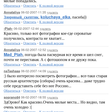
милые попадались.
Обратиться
-
Ответить
-
К полной версии
06-02-2007-11:35
удалить
Annataliya
Здоровый_скептик
,
koluchaya_elka
, пасиба))
Обратиться
-
Ответить
-
К полной версии
06-02-2007-12:44
удалить
-Ptah-
Красиво, только вот фотографии кое-где сероватые
получились, контраста не хватает...
Обратиться
-
Ответить
-
К полной версии
06-02-2007-12:52
удалить
Annataliya
Mad_Ptah
, погода была пасмурная все время и шел снег,
почти не переставая. А с фотошопом я не дружу пока.
Обратиться
-
Ответить
-
К полной версии
06-02-2007-14:09
удалить
naTashaaa
:) было интересно посмотреть фотографии... все-таки старая
русская архитектура (соборы) очень красива... даже трудно
себе представить себе без нее Россию...
Обратиться
-
Ответить
-
К полной версии
06-02-2007-18:55
удалить
soprano84
ЗдОрово! Как красиво.Очень милые места... Но видно, там
очень холодно :(
Обратиться
-
Ответить
-
К полной версии