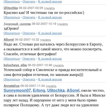
Обратиться
-
Ответить
-
К полной версии
06-02-2007-03:05
удалить
Ulitochka
Красиво как! И чистенько так не по-российски:)
Обратиться
-
Ответить
-
К полной версии
06-02-2007-10:19
удалить
Здоровый_скептик
здОрово!
Обратиться
-
Ответить
-
К полной версии
06-02-2007-10:32
удалить
ASorel
Надо же. Столько раз катались через Белоруссию в Европу,
а оказывается и в ней самой много, что можно посмотреть.
Спасибо, отличные фотграфии!
Обратиться
-
Ответить
-
К полной версии
06-02-2007-10:46
удалить
koluchaya_elka
Успенский собор в Смоленске и правда восхитительный и
сама фотография отличная, по законам жанра)))
Обратиться
-
Ответить
-
К полной версии
06-02-2007-11:34
удалить
Annataliya
Sunnymoon07
,
Erlong
,
Ulitochka
,
ASorel
, ежели честно,
я сама в полном удивлении от Белоруссии. Я была в Минске
пару лет назад. И ощущение от него у меня было прямо
полярное Полоцкому. А тут даже люди все на удивление