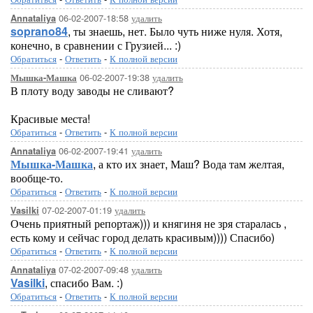
06-02-2007-18:58
удалить
Annataliya
soprano84
, ты знаешь, нет. Было чуть ниже нуля. Хотя,
конечно, в сравнении с Грузией... :)
Обратиться
-
Ответить
-
К полной версии
06-02-2007-19:38
удалить
Мышка-Машка
В плоту воду заводы не сливают?
Красивые места!
Обратиться
-
Ответить
-
К полной версии
06-02-2007-19:41
удалить
Annataliya
Мышка-Машка
, а кто их знает, Маш? Вода там желтая,
вообще-то.
Обратиться
-
Ответить
-
К полной версии
07-02-2007-01:19
удалить
Vasilki
Очень приятный репортаж))) и княгиня не зря старалась ,
есть кому и сейчас город делать красивым)))) Спасибо)
Обратиться
-
Ответить
-
К полной версии
07-02-2007-09:48
удалить
Annataliya
Vasilki
, спасибо Вам. :)
Обратиться
-
Ответить
-
К полной версии