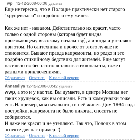
12-12-2008-00:36
удалить
_wp_
Еще интересно, что в Полоцке практически нет старого
"хрущевского" и подобного ему жилья.
Как же нет - навалом. Действительно их красят, часто
только с одной стороны (которая будет видна
проезжающему высокому начальству), а иногда и утепляют
при этом. Но сантехника и прочее от этого лучше не
становится. Бывают правда капремонты, но редко и это
подобно стихийному бедствию для жителей. Еще могут
насильно но бесплатно вставить стеклопакеты, тоже с
разными приключениями.
Обратиться
-
Ответить
-
К полной версии
12-12-2008-00:42
удалить
Annataliya
wwp, а это и у нас так. Вы думаете, в центре Москвы нет
таких хрущевок, как вы описали. Есть и коммуналки тоже
есть.Например, моя начальница в ней живет. Дом 1964 года
постройки, капремонта не было никогда, сносить не
собираются.
И даже не красят и не утепляют. Так что, Полоцк в этом
аспекте для нас пример. :)
Обратиться
-
Ответить
-
К полной версии