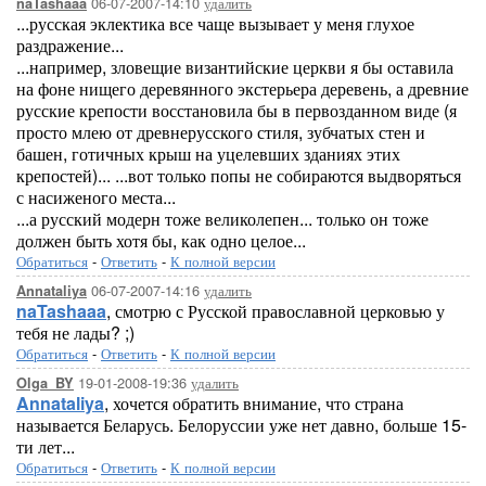
06-07-2007-14:10
удалить
naTashaaa
...русская эклектика все чаще вызывает у меня глухое
раздражение...
...например, зловещие византийские церкви я бы оставила
на фоне нищего деревянного экстерьера деревень, а древние
русские крепости восстановила бы в первозданном виде (я
просто млею от древнерусского стиля, зубчатых стен и
башен, готичных крыш на уцелевших зданиях этих
крепостей)... ...вот только попы не собираются выдворяться
с насиженого места...
...а русский модерн тоже великолепен... только он тоже
должен быть хотя бы, как одно целое...
Обратиться
-
Ответить
-
К полной версии
06-07-2007-14:16
удалить
Annataliya
naTashaaa
, смотрю с Русской православной церковью у
тебя не лады? ;)
Обратиться
-
Ответить
-
К полной версии
19-01-2008-19:36
удалить
Olga_BY
Annataliya
, хочется обратить внимание, что страна
называется Беларусь. Белоруссии уже нет давно, больше 15-
ти лет...
Обратиться
-
Ответить
-
К полной версии