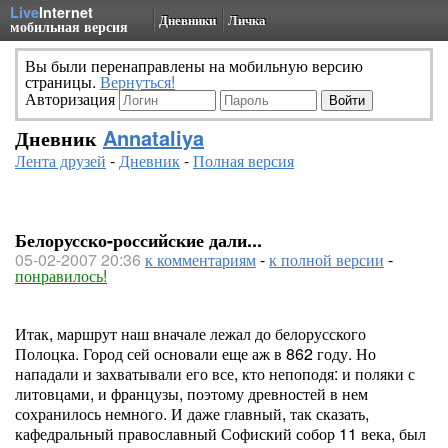
Live
Internet
Дневники
Личка
мобильная версия
Вы были перенаправлены на мобильную версию
страницы.
Вернуться!
Авторизация
Дневник
Annataliya
Лента друзей
-
Дневник
-
Полная версия
Белорусско-российские дали...
05-02-2007 20:36
к комментариям
-
к полной версии
-
понравилось!
Итак, маршрут наш вначале лежал до белорусского
Полоцка. Город сей основали еще аж в 862 году. Но
нападали и захватывали его все, кто непоподя: и поляки с
литовцами, и французы, поэтому древностей в нем
сохранилось немного. И даже главный, так сказать,
кафедральный православный Софиский собор 11 века, был