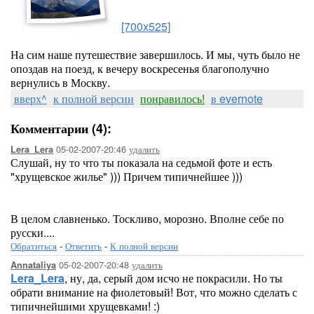
[700x525]
На сим наше путешествие завершилось. И мы, чуть было не
опоздав на поезд, к вечеру воскресенья благополучно
вернулись в Москву.
вверх^
к полной версии
понравилось!
в evernote
Комментарии (4):
05-02-2007-20:46
удалить
Lera_Lera
Слушай, ну то что ты показала на седьмой фоте и есть
"хрущевское жилье" ))) Причем типичнейшее )))
В целом славненько. Тоскливо, морозно. Вполне себе по
русски....
Обратиться
-
Ответить
-
К полной версии
05-02-2007-20:48
удалить
Annataliya
Lera_Lera
, ну, да, серый дом исчо не покрасили. Но ты
обрати внимание на фиолетовый! Вот, что можно сделать с
типичнейшими хрущевками! :)