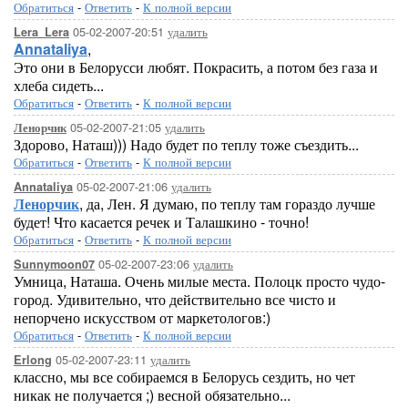
Обратиться
-
Ответить
-
К полной версии
05-02-2007-20:51
удалить
Lera_Lera
Annataliya
,
Это они в Белорусси любят. Покрасить, а потом без газа и
хлеба сидеть...
Обратиться
-
Ответить
-
К полной версии
05-02-2007-21:05
удалить
Ленорчик
Здорово, Наташ))) Надо будет по теплу тоже съездить...
Обратиться
-
Ответить
-
К полной версии
05-02-2007-21:06
удалить
Annataliya
Ленорчик
, да, Лен. Я думаю, по теплу там гораздо лучше
будет! Что касается речек и Талашкино - точно!
Обратиться
-
Ответить
-
К полной версии
05-02-2007-23:06
удалить
Sunnymoon07
Умница, Наташа. Очень милые места. Полоцк просто чудо-
город. Удивительно, что действительно все чисто и
непорчено искусством от маркетологов:)
Обратиться
-
Ответить
-
К полной версии
05-02-2007-23:11
удалить
Erlong
классно, мы все собираемся в Белорусь сездить, но чет
никак не получается ;) весной обязательно...