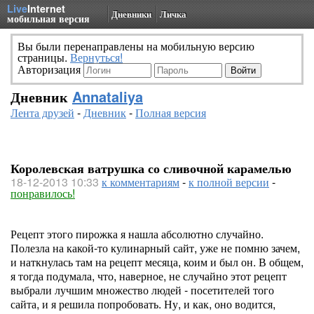
Live
Internet
Дневники
Личка
мобильная версия
Вы были перенаправлены на мобильную версию
страницы.
Вернуться!
Авторизация
Дневник
Annataliya
Лента друзей
-
Дневник
-
Полная версия
Королевская ватрушка со сливочной карамелью
18-12-2013 10:33
к комментариям
-
к полной версии
-
понравилось!
Рецепт этого пирожка я нашла абсолютно случайно.
Полезла на какой-то кулинарный сайт, уже не помню зачем,
и наткнулась там на рецепт месяца, коим и был он. В общем,
я тогда подумала, что, наверное, не случайно этот рецепт
выбрали лучшим множество людей - посетителей того
сайта, и я решила попробовать. Ну, и как, оно водится,