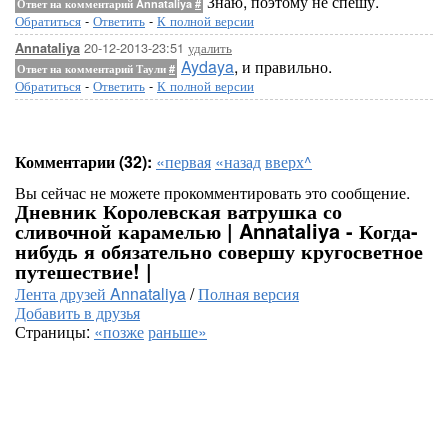
Знаю, поэтому не спешу.
Ответ на комментарий Annataliya
#
Обратиться
-
Ответить
-
К полной версии
20-12-2013-23:51
удалить
Annataliya
Aydaya
, и правильно.
Ответ на комментарий Таули
#
Обратиться
-
Ответить
-
К полной версии
Комментарии (32):
«первая
«назад
вверх^
Вы сейчас не можете прокомментировать это сообщение.
Дневник Королевская ватрушка со
сливочной карамелью | Annataliya - Когда-
нибудь я обязательно совершу кругосветное
путешествие! |
Лента друзей Annataliya
/
Полная версия
Добавить в друзья
Страницы:
«позже
раньше»