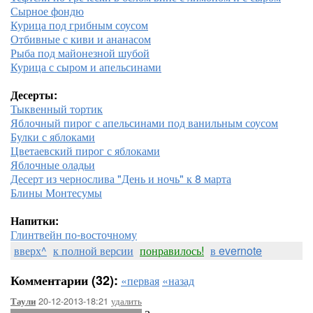
Сырное фондю
Курица под грибным соусом
Отбивные с киви и ананасом
Рыба под майонезной шубой
Курица с сыром и апельсинами
Десерты:
Тыквенный тортик
Яблочный пирог с апельсинами под ванильным соусом
Булки с яблоками
Цветаевский пирог с яблоками
Яблочные оладьи
Десерт из чернослива "День и ночь" к 8 марта
Блины Монтесумы
Напитки:
Глинтвейн по-восточному
вверх^
к полной версии
понравилось!
в evernote
Комментарии (32):
«первая
«назад
20-12-2013-18:21
удалить
Таули