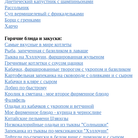
Диетический капустник с шампиньонами
Рассольник
Суп вермишелевый с фрикадельками
Борщ с гренками
Харчо
Горячие блюда и закуски:
Самые вкусные в мире котлеты
Рыба, запеченная с базиликом в лаваше
Тыква на Хэллоуин, фаршированная жульеном
Гречневые котлетки с соусом цацики
Кабачки, фаршированные творогом с укропом и базиликом
Картофельная запеканка на сковороде с оливками и с сыром
Кабачки в кляре с сыром
Лобио по-быстрому
Кролик в сметана - мое второе фирменное блюдо
Фаляфель
Оладьи из кабачков с укропом и ветчиной
Мое фирменное блюдо - курица в черносливе
Китайские пельмени Цзяоцзы
Низкокалорийные оладьи из тыквы "Солнышки"
Запеканка из тыквы по-мексикански "Хэллоуин"
Тефтели по-гречески в белом вине с лимоном и с сыром