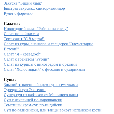
Закуска "Тёщин язык"
Быстрая закуска... синьор-помидор
Рулет с форелью
Салаты:
Новогодний салат "Рябина на снегу"
Салат по-вайнахски
Торт-салат "С 8 марта!"
Салат из куры, ананасов и сельдерея "Элементарно,
Ватсон!"
Салат "Я - креведко!"
Салат с гранатом "Рубин"
Салат из курицы с виноградом и орехами
Салат "Холостяцкий" с фасолью и сухариками
Супы:
Зимний тыквенный крем-суп с семечками
Турецкий суп Эзогелин
Супер-суп из кабачков от Машиного папы
Суп с чечевицей по-мароккански
Томатный крем-суп по-индийски
Суп по-галисийски, или танцы вокруг испанской кости