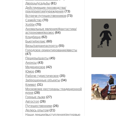
Дворцы/усадьбы
(81)
Действующие прозводства/
предприятия/учреждения
(73)
Встречи путешественников
(73)
Семейство
(70)
Хобби
(70)
Аномальные явления/фантастика/
астрономия/космос
(64)
Кладбища
(62)
Бьюти/релакс
(60)
Визы/загранпаспорта
(55)
Городское ориентирование/квесты
(47)
Пещеры/шахты
(45)
Анонсы
(43)
Медицинское
(42)
Юмор
(38)
Рабоче-туристическое
(35)
Заброшенные объекты
(34)
Климат
(31)
Московские рестораны традиционной
кухни
(28)
Горные лыжи
(27)
Автостоп
(26)
Путешественники
(26)
Делюсь опытом
(21)
Наши лекции/выступления/интервью