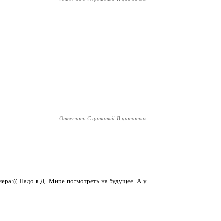
Ответить
С цитатой
В цитатник
мера:(( Надо в Д. Мире посмотреть на будущее. А у