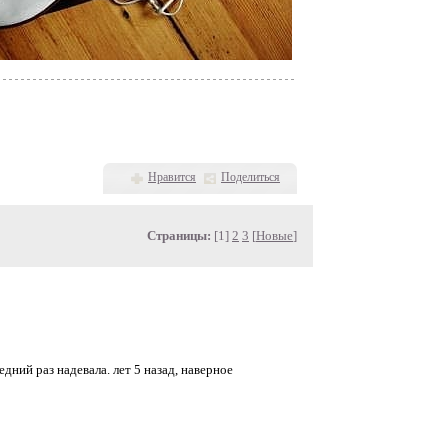
Нравится
Поделиться
Страницы:
[1]
2
3
[
Новые
]
дний раз надевала. лет 5 назад, наверное