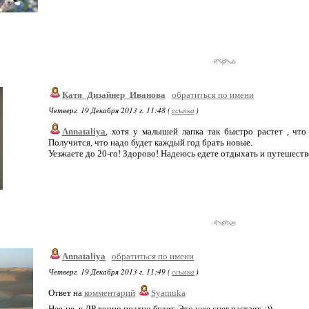
Катя_Дизайнер_Иванова
обратиться по имени
Четверг, 19 Декабря 2013 г. 11:48 (
ссылка
)
Annataliya
, хотя у малышей лапка так быстро растет , чт
Получится, что надо будет каждый год брать новые.
Уезжаете до 20-го! Здорово! Надеюсь едете отдыхать и путешество
Annataliya
обратиться по имени
Четверг, 19 Декабря 2013 г. 11:49 (
ссылка
)
Ответ на
комментарий
Syamuka
Нее-не, к ДР точно поздно будет. Это уже снег растает. :))