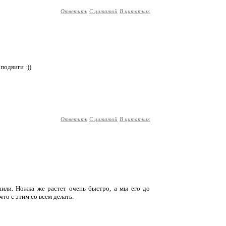
Ответить
С цитатой
В цитатник
подвиги :))
Ответить
С цитатой
В цитатник
или. Ножка же растет очень быстро, а мы его до
что с этим со всем делать.