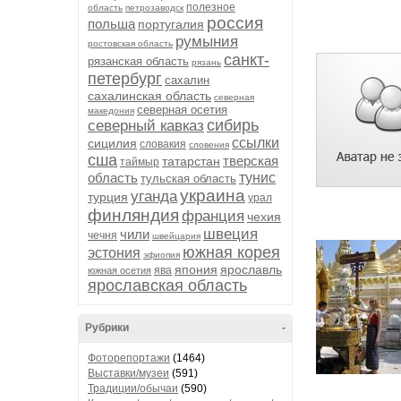
полезное
область
петрозаводск
россия
польша
португалия
румыния
ростовская область
санкт-
рязанская область
рязань
петербург
сахалин
сахалинская область
северная
северная осетия
македония
сибирь
северный кавказ
ссылки
сицилия
словакия
словения
сша
тверская
татарстан
таймыр
область
тунис
тульская область
украина
уганда
турция
урал
финляндия
франция
чехия
швеция
чили
чечня
швейцария
южная корея
эстония
эфиопия
япония
ярославль
ява
южная осетия
ярославская область
Рубрики
-
Фоторепортажи
(1464)
Выставки/музеи
(591)
Традиции/обычаи
(590)