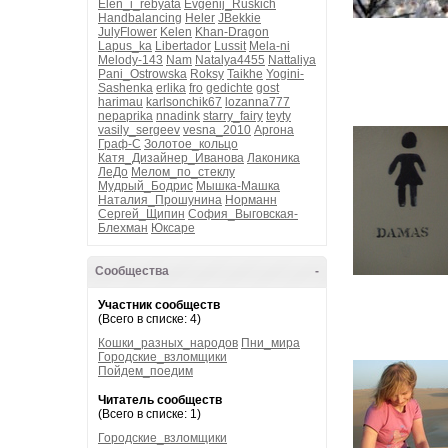
Elen_i_rebyata
Evgenij_Ruskich
Handbalancing
Heler
JBekkie
JulyFlower
Kelen
Khan-Dragon
Lapus_ka
Libertador
Lussit
Mela-ni
Melody-143
Nam
Natalya4455
Nattaliya
Pani_Ostrowska
Roksy
Taikhe
Yogini-
Sashenka
erlika
fro
gedichte
gost
harimau
karlsonchik67
lozanna777
nepaprika
nnadink
starry_fairy
teyty
vasily_sergeev
vesna_2010
Аргона
Граф-С
Золотое_кольцо
Катя_Дизайнер_Иванова
Лаконика
ЛеДо
Мелом_по_стеклу
Мудрый_Бодрис
Мышка-Машка
Наталия_Прошунина
Норманн
Сергей_Щипин
София_Выговская-
Блехман
Юксаре
Сообщества
-
Участник сообществ
(Всего в списке: 4)
Кошки_разных_народов
Пни_мира
Городские_взломщики
Пойдем_поедим
Читатель сообществ
(Всего в списке: 1)
Городские_взломщики