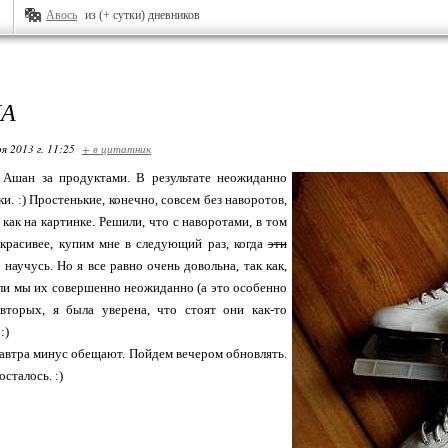
Авось
из (+ сутки) дневников
КА
я 2013 г. 11:25
+ в цитатник
 Ашан за продуктами. В результате неожиданно
и. :) Простенькие, конечно, совсем без наворотов,
 как на картинке. Решили, что с наворотами, в том
окрасивее, купим мне в следующий раз, когда
эти
 научусь. Но я все равно очень довольна, так как,
ли мы их совершенно неожиданно (а это особенно
о-вторых, я была уверена, что стоят они как-то
:)
завтра минус обещают. Пойдем вечером обновлять.
осталось. :)