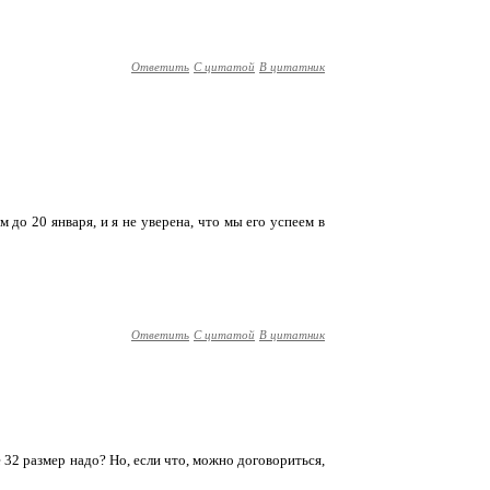
Ответить
С цитатой
В цитатник
м до 20 января, и я не уверена, что мы его успеем в
Ответить
С цитатой
В цитатник
е 32 размер надо? Но, если что, можно договориться,