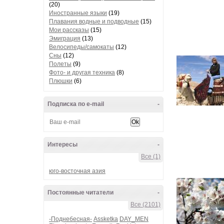
(20)
Иностранные языки
(19)
Плавания водные и подводные
(15)
Мои рассказы
(15)
Эмиграция
(13)
Велосипеды/самокаты
(12)
Сны
(12)
Полеты
(9)
Фото- и другая техника
(8)
Плюшки
(6)
Подписка по e-mail
-
Интересы
-
Все (1)
юго-восточная азия
Постоянные читатели
-
Все (2101)
-Поднебесная-
Assketka
DAY_MEN