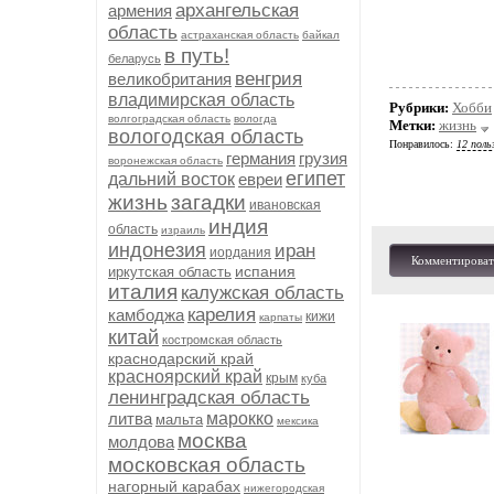
архангельская
армения
область
астраханская область
байкал
в путь!
беларусь
венгрия
великобритания
владимирская область
Рубрики:
Хобби
волгоградская область
вологда
Метки:
жизнь
вологодская область
Понравилось:
12 поль
германия
грузия
воронежская область
египет
дальний восток
евреи
жизнь
загадки
ивановская
индия
область
израиль
индонезия
иран
иордания
Комментироват
испания
иркутская область
италия
калужская область
карелия
камбоджа
кижи
карпаты
китай
костромская область
краснодарский край
красноярский край
крым
куба
ленинградская область
литва
марокко
мальта
мексика
москва
молдова
московская область
нагорный карабах
нижегородская