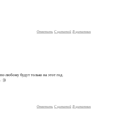
Ответить
С цитатой
В цитатник
и по-любому будут только на этот год.
 :))
Ответить
С цитатой
В цитатник