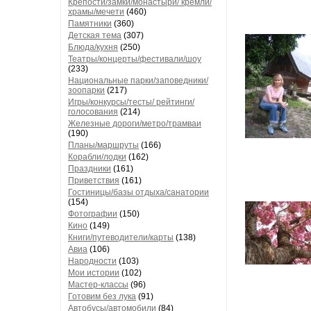
Крепости/замки/монастыри/ кремли/
храмы/мечети
(460)
Памятники
(360)
Детская тема
(307)
Блюда/кухня
(250)
Театры/концерты/фестивали/шоу
(233)
Национальные парки/заповедники/
зоопарки
(217)
Игры/конкурсы/тесты/ рейтинги/
голосования
(214)
Железные дороги/метро/трамваи
(190)
Планы/маршруты
(166)
Корабли/лодки
(162)
Праздники
(161)
Приветствия
(161)
Гостиницы/базы отдыха/санатории
(154)
Фотографии
(150)
Кино
(149)
Книги/путеводители/карты
(138)
Авиа
(106)
Народности
(103)
Мои истории
(102)
Мастер-классы
(96)
Готовим без лука
(91)
Автобусы/автомобили
(84)