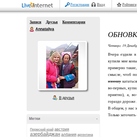
Регистрация
Вход
Рейтинги
Записи
Друзья
Комментарии
Annataliya
ОБНОВ
Четверг, 19 Декабр
Вчера ездили в
купили мне коньк
примерно такие,
смысле, чтоб п
изношу
кататься
во-первых, купи
приятно), а, в
В друзья
гораздо дороже. 
В общем, у нас 
Только заточить 
Метки
-
австрия
Пермский край
азербайджан
албания
аргентина