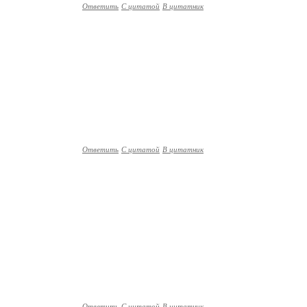
Ответить
С цитатой
В цитатник
Ответить
С цитатой
В цитатник
Ответить
С цитатой
В цитатник