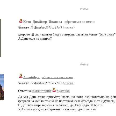
Катя_Дизайнер_Иванова
обратиться по имени
Четверг, 19 Декабря 2013 г. 11:41 (
ссылка
)
здорово :)) свои коньки будут стимулировать на новые "фигурные" 
А Дане еще не купили?
Annataliya
обратиться по имени
Четверг, 19 Декабря 2013 г. 11:42 (
ссылка
)
Ответ на
комментарий
Syamuka
Да мы Дане тоже присматриваем, но пока окончательно не реш
февраля на коньки точно не поставим из-за отъезда. Вот и думаем, 
В Детском мире видели его размер, да. Ему надо 30 брать.
У Антона есть, но в Строгино и какие-то допотопные.