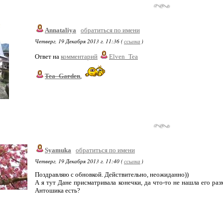
Annataliya
обратиться по имени
Четверг, 19 Декабря 2013 г. 11:36 (
ссылка
)
Ответ на
комментарий
Elven_Tea
Tea_Garden
,
Syamuka
обратиться по имени
Четверг, 19 Декабря 2013 г. 11:40 (
ссылка
)
Поздравляю с обновкой. Действительно, неожиданно))
А я тут Дане присматривала конечки, да что-то не нашла его раз
Антошика есть?