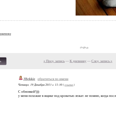
зователям
« Пред. запись
—
К дневнику
—
След. запись »
ь
JBekkie
обратиться по имени
Четверг, 19 Декабря 2013 г. 11:30 (
ссылка
)
С обновкой!)))
у меня похожие в ящике под кроватью лежат. не помню, когда после