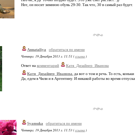
Нее, он носит зимнюю обувь 29-30. Так что, 30 в самый раз будет.
Annataliya
обратиться по имени
Четверг, 19 Декабря 2013 г. 11:51 (
ссылка
)
Ответ на
комментарий
Катя_Дизайнер_Иванова
Катя_Дизайнер_Иванова
, да вот о том и речь. То есть, коньк
Да, едем в Чили и в Аргентину. И никакой работы во время отпуска.
Syamuka
обратиться по имени
Четверг, 19 Декабря 2013 г. 11:53 (
ссылка
)