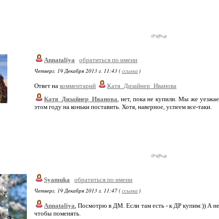
Annataliya
обратиться по имени
Четверг, 19 Декабря 2013 г. 11:43 (
ссылка
)
Ответ на
комментарий
Катя_Дизайнер_Иванова
Катя_Дизайнер_Иванова
, нет, пока не купили. Мы же уезжае
этом году на коньки поставить. Хотя, наверное, успеем все-таки.
Syamuka
обратиться по имени
Четверг, 19 Декабря 2013 г. 11:47 (
ссылка
)
Annataliya
, Посмотрю в ДМ. Если там есть - к ДР купим:)) А н
чтобы поменять.