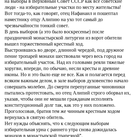
на выборы в Верховный Совет СССР как все советские
люди - на избирательные участки по месту жительства!
Вот тогда-то, как говорят, отец Нафанаил и пошептал
наместнику отцу Алипию на ухо тот самый до
чрезвычайности тонкий совет.
В день выборов (а это было воскресенье) после
праздничной монастырской литургии из ворот обители
вышел торжественный крестный ход.
Выстроившись во дворе, длинной чередой, под дружное
пение тропарей монахи шествовали через весь город на
избирательный участок. Над их головами реяли тяжелые
хоругви, впереди, по обычаю, несли кресты и древние
иконы. Но и это было еще не все. Как и полагается перед
всяким важным делом, в зале выборов духовенство начало
совершать молебен. До смерти перепуганные чиновники
пытались протестовать, но отец Алипий строго оборвал их,
указав, чтобы они не мешали гражданам исполнять
конституционный долг так, как это у них положено.
Проголосовав, братия тем же чинным крестным ходом
вернулась в святую обитель.
Нет нужды объяснять, что к следующим выборам
избирательная урна с раннего утра снова дожидалась
монахов в монастырской трапезной".