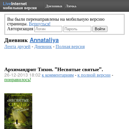
Live
Internet
Дневники
Личка
мобильная версия
Вы были перенаправлены на мобильную версию
страницы.
Вернуться!
Авторизация
Дневник
Annataliya
Лента друзей
-
Дневник
-
Полная версия
Архимандрит Тихон. "Несвятые святые".
26-12-2013 18:02
к комментариям
-
к полной версии
-
понравилось!