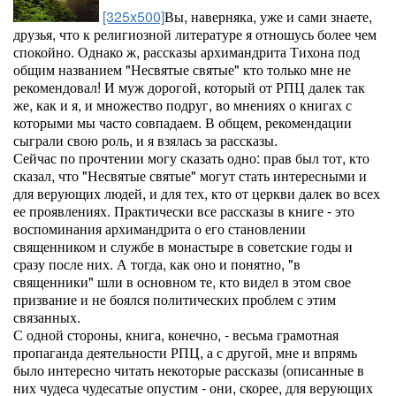
[325x500]
Вы, наверняка, уже и сами знаете,
друзья, что к религиозной литературе я отношусь более чем
спокойно. Однако ж, рассказы архимандрита Тихона под
общим названием "Несвятые святые" кто только мне не
рекомендовал! И муж дорогой, который от РПЦ далек так
же, как и я, и множество подруг, во мнениях о книгах с
которыми мы часто совпадаем. В общем, рекомендации
сыграли свою роль, и я взялась за рассказы.
Сейчас по прочтении могу сказать одно: прав был тот, кто
сказал, что "Несвятые святые" могут стать интересными и
для верующих людей, и для тех, кто от церкви далек во всех
ее проявлениях. Практически все рассказы в книге - это
воспоминания архимандрита о его становлении
священником и службе в монастыре в советские годы и
сразу после них. А тогда, как оно и понятно, "в
священники" шли в основном те, кто видел в этом свое
призвание и не боялся политических проблем с этим
связанных.
С одной стороны, книга, конечно, - весьма грамотная
пропаганда деятельности РПЦ, а с другой, мне и впрямь
было интересно читать некоторые рассказы (описанные в
них чудеса чудесатые опустим - они, скорее, для верующих