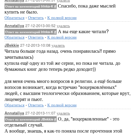
Annataliya
Спасибо, пока даже мыслей
Ответ на комментарий Irinka-K
#
купить не было.
Обратиться
-
Ответить
-
К полной версии
27-12-2013-00:52
удалить
Annataliya
А вы еще какие читали?
Ответ на комментарий Irinka-K
#
Обратиться
-
Ответить
-
К полной версии
27-12-2013-10:08
удалить
JBekkie
Читала больше года назад. очень понравилась!! прямо
зачитывалась)
купила ещё одну из той же серии, но пока не читала. до
бумажных книг дело теперь редко доходит))
для меня очень много вопросов в религии. а ещё больше
вопосов возникает, когда встречаю "воцерковлённых"
людей, с высшим теологически образованием, которые врут,
лицемерят и пьют.
Обратиться
-
Ответить
-
К полной версии
27-12-2013-11:07
удалить
Annataliya
О, да, "воцерковленные" - это
Ответ на комментарий JBekkie
#
отдельный случай.
А вообще, знаешь, я как-то поняла после прочтения этой