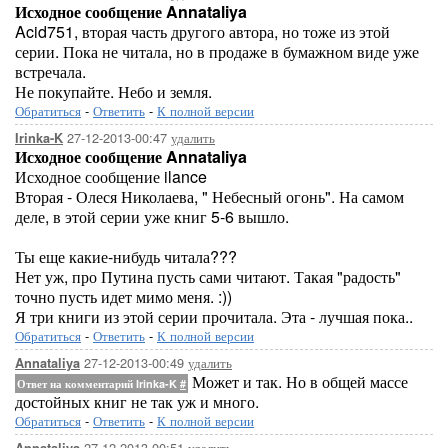
Исходное сообщение Annataliya
Acid751, вторая часть другого автора, но тоже из этой
серии. Пока не читала, но в продаже в бумажном виде уже
встречала.
Не покупайте. Небо и земля.
Обратиться
-
Ответить
-
К полной версии
27-12-2013-00:47
удалить
Irinka-K
Исходное сообщение Annataliya
Исходное сообщение ilance
Вторая - Олеся Николаева, " Небесный огонь". На самом
деле, в этой серии уже книг 5-6 вышло.
Ты еще какие-нибудь читала???
Нет уж, про Путина пусть сами читают. Такая "радость"
точно пусть идет мимо меня. :))
Я три книги из этой серии прочитала. Эта - лучшая пока..
Обратиться
-
Ответить
-
К полной версии
27-12-2013-00:49
удалить
Annataliya
Может и так. Но в общей массе
Ответ на комментарий Irinka-K
#
достойных книг не так уж и много.
Обратиться
-
Ответить
-
К полной версии
27-12-2013-00:51
удалить