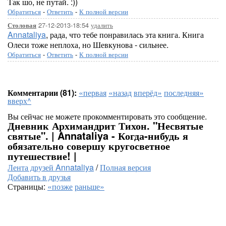
Так шо, не путай. :))
Обратиться
-
Ответить
-
К полной версии
27-12-2013-18:54
удалить
Столовая
Annataliya
, рада, что тебе понравилась эта книга. Книга
Олеси тоже неплоха, но Шевкунова - сильнее.
Обратиться
-
Ответить
-
К полной версии
Комментарии (81):
«первая
«назад
вперёд»
последняя»
вверх^
Вы сейчас не можете прокомментировать это сообщение.
Дневник Архимандрит Тихон. "Несвятые
святые". | Annataliya - Когда-нибудь я
обязательно совершу кругосветное
путешествие! |
Лента друзей Annataliya
/
Полная версия
Добавить в друзья
Страницы:
«позже
раньше»