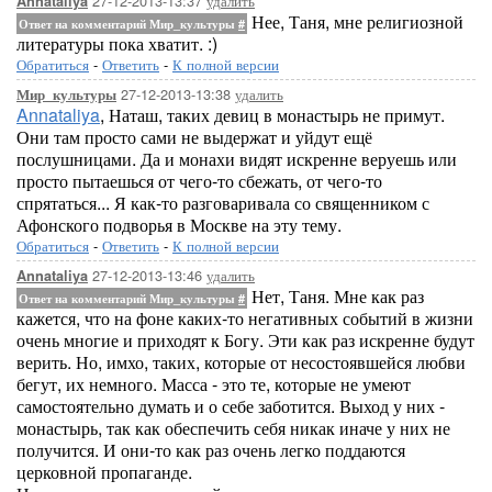
27-12-2013-13:37
удалить
Annataliya
Нее, Таня, мне религиозной
Ответ на комментарий Мир_культуры
#
литературы пока хватит. :)
Обратиться
-
Ответить
-
К полной версии
27-12-2013-13:38
удалить
Мир_культуры
Annataliya
, Наташ, таких девиц в монастырь не примут.
Они там просто сами не выдержат и уйдут ещё
послушницами. Да и монахи видят искренне веруешь или
просто пытаешься от чего-то сбежать, от чего-то
спрятаться... Я как-то разговаривала со священником с
Афонского подворья в Москве на эту тему.
Обратиться
-
Ответить
-
К полной версии
27-12-2013-13:46
удалить
Annataliya
Нет, Таня. Мне как раз
Ответ на комментарий Мир_культуры
#
кажется, что на фоне каких-то негативных событий в жизни
очень многие и приходят к Богу. Эти как раз искренне будут
верить. Но, имхо, таких, которые от несостоявшейся любви
бегут, их немного. Масса - это те, которые не умеют
самостоятельно думать и о себе заботится. Выход у них -
монастырь, так как обеспечить себя никак иначе у них не
получится. И они-то как раз очень легко поддаются
церковной пропаганде.