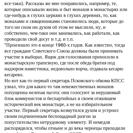
все-таки). Рассказы же мне понравились, например, те,
которые описывали жизнь и быт монахов в монастырях или
где-нибудь в глухих церквях в глухих деревнях, то, как
монахами и священниками становились люди, которые до
того ни сном ни духом об этом не мыслили, ну, и
собственно, чем-таки они занимались, как работали, как
проводили свой досуг и т.д. и т.п.
"Произошло это в конце 1960-х годов. Как известно, тогда
все граждане Советского Союза должны были принимать
участие в выборах. Ящик для голосования приносили в
монастырскую трапезную, где после обеда братия под
надзором наместника, недовольно ворча, отдавала кесарю
кесарево.
Но вот как-то первый секретарь Псковского обкома КПСС
узнал, что для каких-то там невежественных монахов
попущенна нелепая льгота: они голосуют за нерушимый
блок коммунистов и беспартийных в своем отжившем
исторический век монастыре, а не на избирательном
участке. Первый секретарь возмутился духом и устроил
своим подчиненным беспощадный разгон за
попустительство нетрудовому элементу. И немедля
распорядился, чтобы отныне и до века чернецы приходили