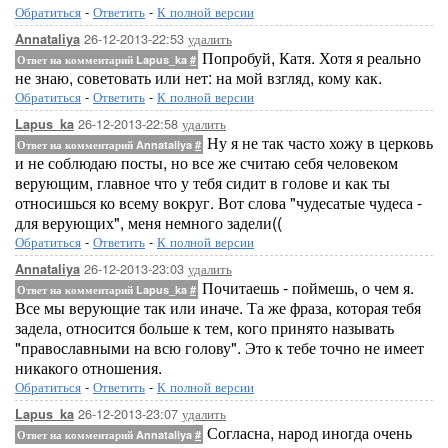
Обратиться
-
Ответить
-
К полной версии
26-12-2013-22:53
удалить
Annataliya
Попробуй, Катя. Хотя я реально
Ответ на комментарий Lapus_ka
#
не знаю, советовать или нет: на мой взгляд, кому как.
Обратиться
-
Ответить
-
К полной версии
26-12-2013-22:58
удалить
Lapus_ka
Ну я не так часто хожу в церковь
Ответ на комментарий Annataliya
#
и не соблюдаю посты, но все же считаю себя человеком
верующим, главное что у тебя сидит в голове и как ты
относишься ко всему вокруг. Вот слова "чудесатые чудеса -
для верующих", меня немного задели((
Обратиться
-
Ответить
-
К полной версии
26-12-2013-23:03
удалить
Annataliya
Почитаешь - поймешь, о чем я.
Ответ на комментарий Lapus_ka
#
Все мы верующие так или иначе. Та же фраза, которая тебя
задела, относится больше к тем, кого принято называть
"православными на всю голову". Это к тебе точно не имеет
никакого отношения.
Обратиться
-
Ответить
-
К полной версии
26-12-2013-23:07
удалить
Lapus_ka
Согласна, народ иногда очень
Ответ на комментарий Annataliya
#