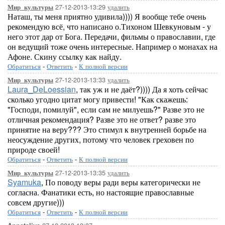
27-12-2013-13:29
удалить
Мир_культуры
Наташ, ты меня приятно удивила)))) Я вообще тебе очень
рекомендую всё, что написано о.Тихоном Шевкуновым - у
него этот дар от Бога. Передачи, фильмы о православии, где
он ведущий тоже очень интересные. Например о монахах на
Афоне. Скину ссылку как найду.
Обратиться
-
Ответить
-
К полной версии
27-12-2013-13:33
удалить
Мир_культуры
Laura_DeLoessian
, так уж и не даёт?)))) Да я хоть сейчас
сколько угодно цитат могу привести! "Как скажешь:
"Господи, помилуй", если сам не милуешь?" Разве это не
отличная рекомендация? Разве это не ответ? разве это
принятие на веру??? Это стимул к внутренней борьбе на
неосуждение других, потому что человек греховен по
природе своей!
Обратиться
-
Ответить
-
К полной версии
27-12-2013-13:35
удалить
Мир_культуры
Syamuka
, По поводу веры ради веры категорически не
согласна. Фанатики есть, но настоящие православные
совсем другие)))
Обратиться
-
Ответить
-
К полной версии