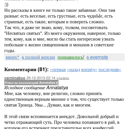
:))
Но рассказы в книге не только такие забавные. Они там
разные: есть веселые, есть грустные, есть чуднЫе, есть
странные, есть такие, которым и поверить сложно.
Так что, я даже не знаю, кому, толком, посоветовать
"Несвятых святых". Из моего окружения, наверное, только
тем, кому, как и мне, могло бы стать интересном узнать
побольше о жизни священников и монахов в советские
годы.
вверх^
к полной версии
понравилось!
в evernote
Комментарии (81):
«первая
«назад
вперёд»
последняя»
26-12-2013-22:14
удалить
carminaboo
Ответ на комментарий Annataliya
#
Исходное сообщение Annataliya
Мне, как человеку, вне религии, сложно принять
единственным верным мнение о том, что существует только
святая Троица. Увы... Думаю, как и многим.
В этой связи вспоминается анекдот. Довольной добрый и
четко отражающий суть. Про человека попавшего в рай, в
котором его встречают представительи всех конфессий.