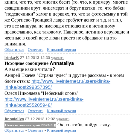
книги, что то, что многих бесит (то, что, к примеру, многие
священники врут, лицемерят и берут взятки, то, что бабки
"подсвечники" хамят в церквях, то, что за фотосъемку в той
же Сергиево-Троицкой лавре требуют денег и т.д. и т.п.),
это все мишура, не имеющая отношения к истинному
православию, как таковому. Наверное, истинно верующие и
честные в своей вере люди просто не обращают на это
внимания.
Обратиться
-
Ответить
-
К полной версии
27-12-2013-12:30
удалить
Irinka-K
Исходное сообщение Annataliya
А вы еще какие читали?
Андрей Ткачев "Страна чудес" и другие рассказы - в моем
блоге отзыв:
http://www.liveinternet.ru/users/dinka-
irinka/post299857395/
Олеся Николаева "Небесный огонь"
http://www.liveinternet.ru/users/dinka-
irinka/post255205948/
Обратиться
-
Ответить
-
К полной версии
27-12-2013-12:32
удалить
Annataliya
Ок, спасибо, пойду гляну.
Ответ на комментарий Irinka-K
#
Обратиться
-
Ответить
-
К полной версии