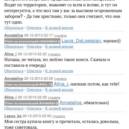
Водят по территории, знакомят со всем и всеми, и тут он
интересуется, а что мол там у вас за высоком огороженным
забором? - Да там христиане, только они считают, что они
тут одни.
Обратиться
-
Ответить
-
К полной версии
26-12-2013-22:17
удалить
Annataliya
Laura_DeLoessian
, хорошо))
Ответ на комментарий carminaboo
#
Обратиться
-
Ответить
-
К полной версии
26-12-2013-22:22
удалить
Alina_i
Наташа, не читала, но люблю такие книги. Скачала и
поставила в очередь)
Обратиться
-
Ответить
-
К полной версии
26-12-2013-22:25
удалить
Annataliya
Alina_i
, напиши потом, как тебе!
Ответ на комментарий Alina_i
#
Обратиться
-
Ответить
-
К полной версии
26-12-2013-22:26
удалить
Alina_i
Annataliya
, обязательно)
Ответ на комментарий Annataliya
#
Обратиться
-
Ответить
-
К полной версии
26-12-2013-22:50
удалить
Lapus_ka
Моя сестра купила книгу и прочитала, осталась довольна,
тоже советовала.