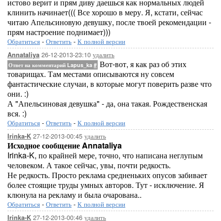
истово верит и прям диву даешься как нормальных людей
клинить начинает((( Все хорошо в меру. Я, кстати, сейчас
читаю Апельсиновую девушку, после твоей рекомендации -
прям настроение поднимает)))
Обратиться
-
Ответить
-
К полной версии
26-12-2013-23:10
удалить
Annataliya
Вот-вот, я как раз об этих
Ответ на комментарий Lapus_ka
#
товарищах. Там местами описываются ну совсем
фантастические случаи, в которые могут поверить разве что
они. :)
А "Апельсиновая девушка" - да, она такая. Рождественская
вся. :)
Обратиться
-
Ответить
-
К полной версии
27-12-2013-00:45
удалить
Irinka-K
Исходное сообщение Annataliya
Irinka-K, по крайней мере, точно, что написана неглупым
человеком. А такое сейчас, увы, почти редкость.
Не редкость. Просто реклама средненьких опусов забивает
более стоящие труды умных авторов. Тут - исключение. Я
клюнула на рекламу и была очарована..
Обратиться
-
Ответить
-
К полной версии
27-12-2013-00:46
удалить
Irinka-K