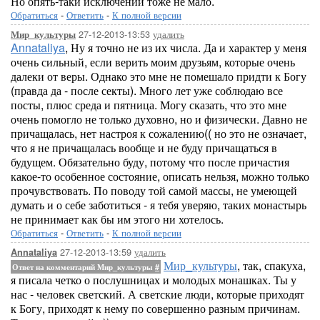
Но опять-таки исключений тоже не мало.
Обратиться
-
Ответить
-
К полной версии
27-12-2013-13:53
удалить
Мир_культуры
Annataliya
, Ну я точно не из их числа. Да и характер у меня
очень сильный, если верить моим друзьям, которые очень
далеки от веры. Однако это мне не помешало придти к Богу
(правда да - после секты). Много лет уже соблюдаю все
посты, плюс среда и пятница. Могу сказать, что это мне
очень помогло не только духовно, но и физически. Давно не
причащалась, нет настроя к сожалению(( но это не означает,
что я не причащалась вообще и не буду причащаться в
будущем. Обязательно буду, потому что после причастия
какое-то особенное состояние, описать нельзя, можно только
прочувствовать. По поводу той самой массы, не умеющей
думать и о себе заботиться - я тебя уверяю, таких монастырь
не принимает как бы им этого ни хотелось.
Обратиться
-
Ответить
-
К полной версии
27-12-2013-13:59
удалить
Annataliya
Мир_культуры
, так, спакуха,
Ответ на комментарий Мир_культуры
#
я писала четко о послушницах и молодых монашках. Ты у
нас - человек светский. А светские люди, которые приходят
к Богу, приходят к нему по совершенно разным причинам.