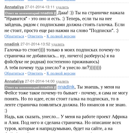
27-01-2014-13:11
удалить
Annataliya
Дааа! :)) Ты на страничке нажала
Ответ на комментарий nnadink
#
"Нравится" - это оно и есть. :) Теперь, если ты на нее
зайдешь, рядом с подписками должна стоять галочка. Если
не стоит, просто еще раз нажми на слово "Подписки". :)
Обратиться
-
Ответить
-
К полной версии
27-01-2014-13:52
удалить
nnadink
Галочка-то стоит)))) только в моих подписках почему-то
страничка не добавилась... ну, ничего) разберусь) я на
фэйсбуке не родная) постепенно приживаюсь)
А тебя почему туда унесло? и унесло ли?))))))))
Обратиться
-
Ответить
-
К полной версии
27-01-2014-14:00
удалить
Annataliya
nnadink
, Ты знаешь, у меня на
Ответ на комментарий nnadink
#
Фейсе тоже такое почему-то бывает - почему, я сама не могу
понять. Но по идее, если стоит галка на подписках, то в
ленте страничка появляться должна. Но нюансов я не знаю.
:)
Надь, как сказать, унесло... У меня на работе проект Африка
и Азия. Под него и сделана страничка. Но описание всех
туров, которые я напридумываю, будет на сайте, а на