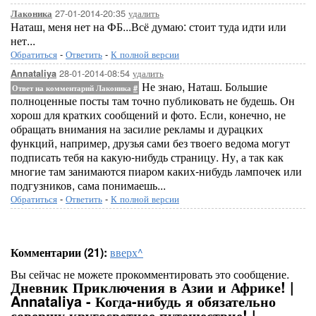
27-01-2014-20:35
удалить
Лаконика
Наташ, меня нет на ФБ...Всё думаю: стоит туда идти или
нет...
Обратиться
-
Ответить
-
К полной версии
28-01-2014-08:54
удалить
Annataliya
Не знаю, Наташ. Большие
Ответ на комментарий Лаконика
#
полноценные посты там точно публиковать не будешь. Он
хорош для кратких сообщений и фото. Если, конечно, не
обращать внимания на засилие рекламы и дурацких
функций, например, друзья сами без твоего ведома могут
подписать тебя на какую-нибудь страницу. Ну, а так как
многие там занимаются пиаром каких-нибудь лампочек или
подгузников, сама понимаешь...
Обратиться
-
Ответить
-
К полной версии
Комментарии (21):
вверх^
Вы сейчас не можете прокомментировать это сообщение.
Дневник Приключения в Азии и Африке! |
Annataliya - Когда-нибудь я обязательно
совершу кругосветное путешествие! |