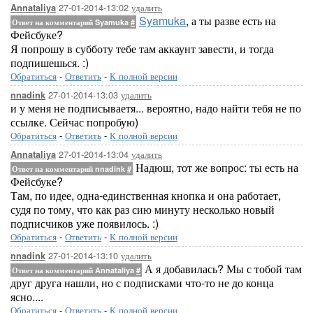
27-01-2014-13:02
удалить
Annataliya
Syamuka
, а ты разве есть на
Ответ на комментарий Syamuka
#
Фейсбуке?
Я попрошу в субботу тебе там аккаунт завести, и тогда
подпишешься. :)
Обратиться
-
Ответить
-
К полной версии
27-01-2014-13:03
удалить
nnadink
и у меня не подписываетя... вероятно, надо найти тебя не по
ссылке. Сейчас попробую)
Обратиться
-
Ответить
-
К полной версии
27-01-2014-13:04
удалить
Annataliya
Надюш, тот же вопрос: ты есть на
Ответ на комментарий nnadink
#
Фейсбуке?
Там, по идее, одна-единственная кнопка и она работает,
судя по тому, что как раз сию минуту несколько новый
подписчиков уже появилось. :)
Обратиться
-
Ответить
-
К полной версии
27-01-2014-13:10
удалить
nnadink
А я добавилась? Мы с тобой там
Ответ на комментарий Annataliya
#
друг друга нашли, но с подписками что-то не до конца
ясно....
Обратиться
-
Ответить
-
К полной версии