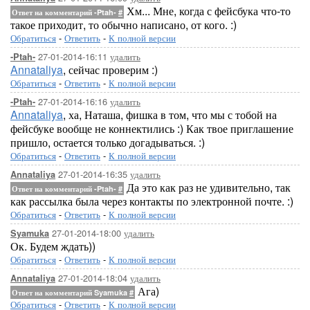
Хм... Мне, когда с фейсбука что-то
Ответ на комментарий -Ptah-
#
такое приходит, то обычно написано, от кого. :)
Обратиться
-
Ответить
-
К полной версии
27-01-2014-16:11
удалить
-Ptah-
Annataliya
, сейчас проверим :)
Обратиться
-
Ответить
-
К полной версии
27-01-2014-16:16
удалить
-Ptah-
Annataliya
, ха, Наташа, фишка в том, что мы с тобой на
фейсбуке вообще не коннектились :) Как твое приглашение
пришло, остается только догадываться. :)
Обратиться
-
Ответить
-
К полной версии
27-01-2014-16:35
удалить
Annataliya
Да это как раз не удивительно, так
Ответ на комментарий -Ptah-
#
как рассылка была через контакты по электронной почте. :)
Обратиться
-
Ответить
-
К полной версии
27-01-2014-18:00
удалить
Syamuka
Ок. Будем ждать))
Обратиться
-
Ответить
-
К полной версии
27-01-2014-18:04
удалить
Annataliya
Ага)
Ответ на комментарий Syamuka
#
Обратиться
-
Ответить
-
К полной версии