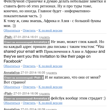
Фейсбучной страничке я думаю делать небольшие заметки и
ставить фото об этих регионах. Ну и про туры тоже,
конечно, но иногда. Главное будет - информативно-
показательная часть. :)
К тому ж, сама знаешь, Африка и Азия - с большой буквы
мои. :))
Обратиться
-
Ответить
-
К полной версии
27-01-2014-16:01
удалить
-Ptah-
Не знаю, может глюк какой. Но
Ответ на комментарий Annataliya
#
на каждый адрес пришло два письма с таким текстом: "You
shared your email with Приключения в Азии и Африке and
they've sent you this invitation to like their page on
Facebook"
Обратиться
-
Ответить
-
К полной версии
27-01-2014-16:05
удалить
Annataliya
И не написано, что они от меня?
Ответ на комментарий -Ptah-
#
Вот странно!
Обратиться
-
Ответить
-
К полной версии
27-01-2014-16:06
удалить
-Ptah-
фейсбук вообще этим страдает :)
Ответ на комментарий Annataliya
#
Обратиться
-
Ответить
-
К полной версии
27-01-2014-16:09
удалить
Annataliya