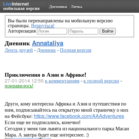
Live
Internet
Дневники
Личка
мобильная версия
Вы были перенаправлены на мобильную версию
страницы.
Вернуться!
Авторизация
Дневник
Annataliya
Лента друзей
-
Дневник
-
Полная версия
Приключения в Азии и Африке!
27-01-2014 12:55
к комментариям
-
к полной версии
-
понравилось!
Други, кому интересна Африка и Азия и путешествия по
ним, подписывайтесь на открытую мной страничку о них
на Фейсбуке:
https://www.facebook.com/AAAdventures
Если еще не подписались, конечно!
Сегодня у меня там львята из национального парка Масаи
Мара. А завтра будет еще интереснее. :)