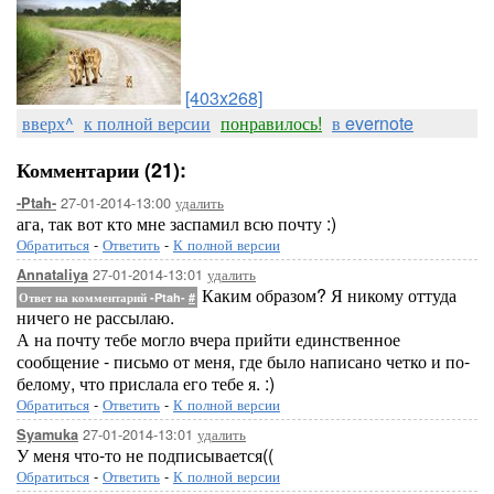
[403x268]
вверх^
к полной версии
понравилось!
в evernote
Комментарии (21):
27-01-2014-13:00
удалить
-Ptah-
ага, так вот кто мне заспамил всю почту :)
Обратиться
-
Ответить
-
К полной версии
27-01-2014-13:01
удалить
Annataliya
Каким образом? Я никому оттуда
Ответ на комментарий -Ptah-
#
ничего не рассылаю.
А на почту тебе могло вчера прийти единственное
сообщение - письмо от меня, где было написано четко и по-
белому, что прислала его тебе я. :)
Обратиться
-
Ответить
-
К полной версии
27-01-2014-13:01
удалить
Syamuka
У меня что-то не подписывается((
Обратиться
-
Ответить
-
К полной версии