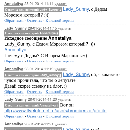
28-01-2014-11:14
удалить
Annataliya
Lady_Sunny
, с Дедом
Ответ на комментарий Lady_Sunny
#
Морозом который? :)))
Обратиться
-
Ответить
-
К полной версии
28-01-2014-11:15
удалить
Lady_Sunny
Ответ на комментарий Annataliya
#
Исходное сообщение Annataliya
Lady_Sunny, с Дедом Морозом который? :)))
Annataliya
,
Почему с Дедом? С Игорем Мараниным)
Обратиться
-
Ответить
-
К полной версии
28-01-2014-11:19
удалить
Annataliya
Lady_Sunny
, ой, я каким-то
Ответ на комментарий Lady_Sunny
#
чудом прочитала, что ты о депутате.
Давай скорее ссылку на блог. :)
Обратиться
-
Ответить
-
К полной версии
28-01-2014-11:20
удалить
Lady_Sunny
Вот он
Ответ на комментарий Annataliya
#
http://www.liveinternet.ru/users/brombenzol/profile
Обратиться
-
Ответить
-
К полной версии
28-01-2014-11:21
удалить
Annataliya
Lady_Sunny
, спс)
Ответ на комментарий Lady_Sunny
#