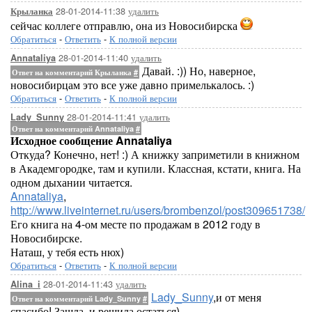
28-01-2014-11:38
удалить
Крыланка
сейчас коллеге отправлю, она из Новосибирска
Обратиться
-
Ответить
-
К полной версии
28-01-2014-11:40
удалить
Annataliya
Давай. :)) Но, наверное,
Ответ на комментарий Крыланка
#
новосибирцам это все уже давно примелькалось. :)
Обратиться
-
Ответить
-
К полной версии
28-01-2014-11:41
удалить
Lady_Sunny
Ответ на комментарий Annataliya
#
Исходное сообщение Annataliya
Откуда? Конечно, нет! :) А книжку заприметили в книжном
в Академгородке, там и купили. Классная, кстати, книга. На
одном дыхании читается.
Annataliya
,
http://www.liveinternet.ru/users/brombenzol/post309651738/
Его книга на 4-ом месте по продажам в 2012 году в
Новосибирске.
Наташ, у тебя есть нюх)
Обратиться
-
Ответить
-
К полной версии
28-01-2014-11:43
удалить
Alina_i
Lady_Sunny
,и от меня
Ответ на комментарий Lady_Sunny
#
спасибо! Зашла, и решила остаться)