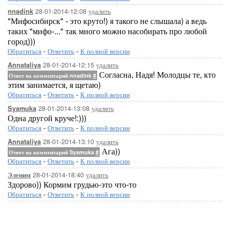
28-01-2014-12:08
удалить
nnadink
"Мифосибирск" - это круто!) я такого не слышала) а ведь
таких "мифо-..." так много можно насобирать про любой
город)))
Обратиться
-
Ответить
-
К полной версии
28-01-2014-12:15
удалить
Annataliya
Согласна, Надя! Молодцы те, кто
Ответ на комментарий nnadink
#
этим занимается, я щетаю)
Обратиться
-
Ответить
-
К полной версии
28-01-2014-13:08
удалить
Syamuka
Одна другой круче!:)))
Обратиться
-
Ответить
-
К полной версии
28-01-2014-13:10
удалить
Annataliya
Ага))
Ответ на комментарий Syamuka
#
Обратиться
-
Ответить
-
К полной версии
28-01-2014-18:40
удалить
Эленим
Здорово)) Кормим грудью-это что-то
Обратиться
-
Ответить
-
К полной версии