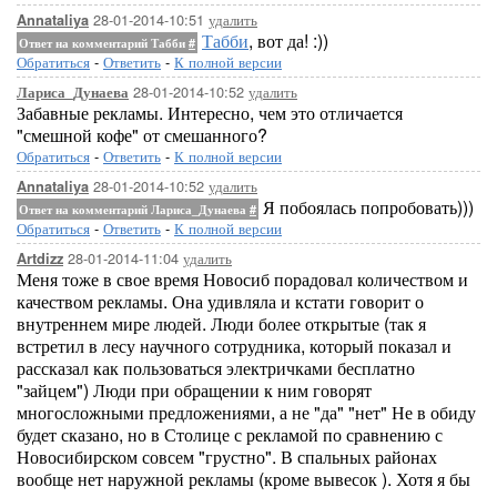
28-01-2014-10:51
удалить
Annataliya
Табби
, вот да! :))
Ответ на комментарий Табби
#
Обратиться
-
Ответить
-
К полной версии
28-01-2014-10:52
удалить
Лариса_Дунаева
Забавные рекламы. Интересно, чем это отличается
"смешной кофе" от смешанного?
Обратиться
-
Ответить
-
К полной версии
28-01-2014-10:52
удалить
Annataliya
Я побоялась попробовать)))
Ответ на комментарий Лариса_Дунаева
#
Обратиться
-
Ответить
-
К полной версии
28-01-2014-11:04
удалить
Artdizz
Меня тоже в свое время Новосиб порадовал количеством и
качеством рекламы. Она удивляла и кстати говорит о
внутреннем мире людей. Люди более открытые (так я
встретил в лесу научного сотрудника, который показал и
рассказал как пользоваться электричками бесплатно
"зайцем") Люди при обращении к ним говорят
многосложными предложениями, а не "да" "нет" Не в обиду
будет сказано, но в Столице с рекламой по сравнению с
Новосибирском совсем "грустно". В спальных районах
вообще нет наружной рекламы (кроме вывесок ). Хотя я бы