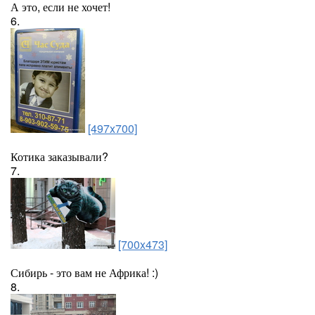
А это, если не хочет!
6.
[497x700]
Котика заказывали?
7.
[700x473]
Сибирь - это вам не Африка! :)
8.