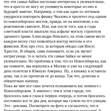
что эти самые байки настолько интересны и увлекательны,
что я просто не могу не упомянуть некоторые из них в
будущей заметке. Например, о том как один из летчиков
умудрился повторить фишку Чкалова и пролетел под одним
из новосибирских мостов, правда, не на винтовом, а на
реактивном самолете. Или, как после того, как в годы
советской власти закатали под асфальт могилу строителя
здешнего храма Александра Невского, на этом самом месте
каждую весну стал появляться контур могилы и его
фамилия. Или про стол, за которым обедал сам Иисус
Христос. В общем, сами понимаете, если уж звучит
интригующе, то и читать эти самые байки не менее
увлекательно. Но проблема в том, что из Новосибирска, как
вы помните, мы вернулись в Москву и уже на следующий
день полетели в Южную Америку. Ну, а книжку я оставила
дома, так и не прочитав ее до конца. Так что, дочитаю и
обязательно напишу.
Пока же мне все-таки хочется познакомить вас немного с
Новосибирском. А именно с тем в этом городе, что
бросилось нам в глаза в первую очередь, и потом бросалось
постоянно все те два дня, которые мы гуляли по его улицам.
Это - реклама. Посмотрите на фото и согласитесь, что в
Новосибе живут действительно креативные граждане! :))