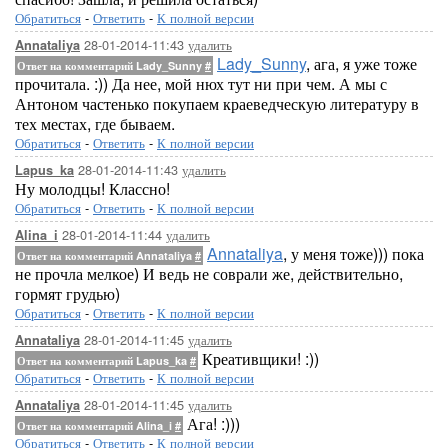
Обратиться
-
Ответить
-
К полной версии
28-01-2014-11:43
удалить
Annataliya
Lady_Sunny
, ага, я уже тоже
Ответ на комментарий Lady_Sunny
#
прочитала. :)) Да нее, мой нюх тут ни при чем. А мы с
Антоном частенько покупаем краеведческую литературу в
тех местах, где бываем.
Обратиться
-
Ответить
-
К полной версии
28-01-2014-11:43
удалить
Lapus_ka
Ну молодцы! Классно!
Обратиться
-
Ответить
-
К полной версии
28-01-2014-11:44
удалить
Alina_i
Annataliya
, у меня тоже))) пока
Ответ на комментарий Annataliya
#
не прочла мелкое) И ведь не соврали же, действительно,
гормят грудью)
Обратиться
-
Ответить
-
К полной версии
28-01-2014-11:45
удалить
Annataliya
Креативщики! :))
Ответ на комментарий Lapus_ka
#
Обратиться
-
Ответить
-
К полной версии
28-01-2014-11:45
удалить
Annataliya
Ага! :)))
Ответ на комментарий Alina_i
#
Обратиться
-
Ответить
-
К полной версии