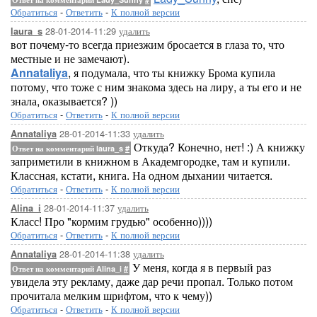
Обратиться
-
Ответить
-
К полной версии
28-01-2014-11:29
удалить
laura_s
вот почему-то всегда приезжим бросается в глаза то, что
местные и не замечают).
Annataliya
, я подумала, что ты книжку Брома купила
потому, что тоже с ним знакома здесь на лиру, а ты его и не
знала, оказывается? ))
Обратиться
-
Ответить
-
К полной версии
28-01-2014-11:33
удалить
Annataliya
Откуда? Конечно, нет! :) А книжку
Ответ на комментарий laura_s
#
заприметили в книжном в Академгородке, там и купили.
Классная, кстати, книга. На одном дыхании читается.
Обратиться
-
Ответить
-
К полной версии
28-01-2014-11:37
удалить
Alina_i
Класс! Про "кормим грудью" особенно))))
Обратиться
-
Ответить
-
К полной версии
28-01-2014-11:38
удалить
Annataliya
У меня, когда я в первый раз
Ответ на комментарий Alina_i
#
увидела эту рекламу, даже дар речи пропал. Только потом
прочитала мелким шрифтом, что к чему))
Обратиться
-
Ответить
-
К полной версии