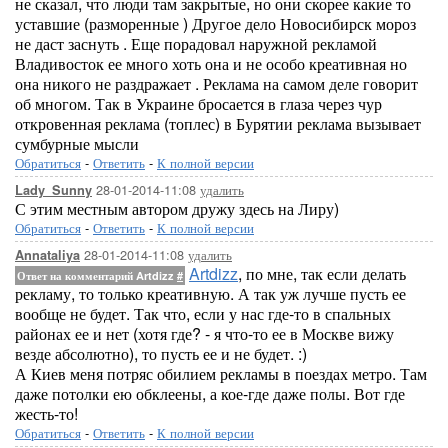
не сказал, что люди там закрытые, но они скорее какие то
уставшие (разморенные ) Другое дело Новосибирск мороз
не даст заснуть . Еще порадовал наружной рекламой
Владивосток ее много хоть она и не особо креативная но
она никого не раздражает . Реклама на самом деле говорит
об многом. Так в Украине бросается в глаза через чур
откровенная реклама (топлес) в Бурятии реклама вызывает
сумбурные мысли
Обратиться
-
Ответить
-
К полной версии
28-01-2014-11:08
удалить
Lady_Sunny
С этим местным автором дружу здесь на Лиру)
Обратиться
-
Ответить
-
К полной версии
28-01-2014-11:08
удалить
Annataliya
Artdizz
, по мне, так если делать
Ответ на комментарий Artdizz
#
рекламу, то только креативную. А так уж лучше пусть ее
вообще не будет. Так что, если у нас где-то в спальных
районах ее и нет (хотя где? - я что-то ее в Москве вижу
везде абсолютно), то пусть ее и не будет. :)
А Киев меня потряс обилием рекламы в поездах метро. Там
даже потолки ею обклеены, а кое-где даже полы. Вот где
жесть-то!
Обратиться
-
Ответить
-
К полной версии