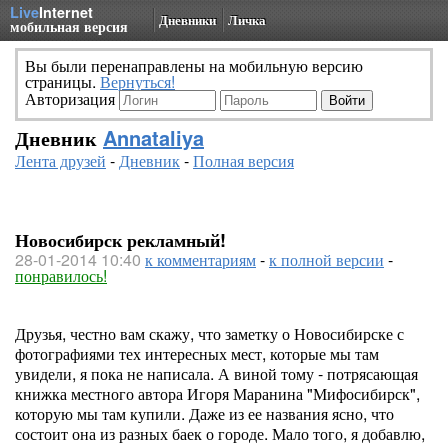
Live
Internet
Дневники
Личка
мобильная версия
Вы были перенаправлены на мобильную версию
страницы.
Вернуться!
Авторизация
Дневник
Annataliya
Лента друзей
-
Дневник
-
Полная версия
Новосибирск рекламный!
28-01-2014 10:40
к комментариям
-
к полной версии
-
понравилось!
Друзья, честно вам скажу, что заметку о Новосибирске с
фотографиями тех интересных мест, которые мы там
увидели, я пока не написала. А виной тому - потрясающая
книжка местного автора Игоря Маранина "Мифосибирск",
которую мы там купили. Даже из ее названия ясно, что
состоит она из разных баек о городе. Мало того, я добавлю,