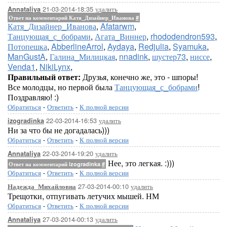
21-03-2014-18:35
удалить
Annataliya
Ответ на комментарий Катя_Дизайнер_Иванова
#
Катя_Дизайнер_Иванова
,
Afatarwm
,
Танцующая_с_бобрами
,
Агата_Виннер
,
rhododendron593
,
Потопешка
,
AbberlineArrol
,
Aydaya
,
Redjulia
,
Syamuka
,
ManGustA
,
Галина_Милицкая
,
nnadink
,
шустер73
,
ниссе
,
Venda1
,
NikiLynx
,
Правильный ответ:
Друзья, конечно же, это - шпоры!
Все молодцы, но первой была
Танцующая_с_бобрами
!
Поздравляю! :)
Обратиться
-
Ответить
-
К полной версии
22-03-2014-16:53
удалить
izogradinka
Ни за что бы не догадалась)))
Обратиться
-
Ответить
-
К полной версии
22-03-2014-19:20
удалить
Annataliya
Нее, это легкая. :)))
Ответ на комментарий izogradinka
#
Обратиться
-
Ответить
-
К полной версии
27-03-2014-00:10
удалить
Надежда_Михайловна
Трещотки, отпугивать летучих мышей. НМ
Обратиться
-
Ответить
-
К полной версии
27-03-2014-00:13
удалить
Annataliya