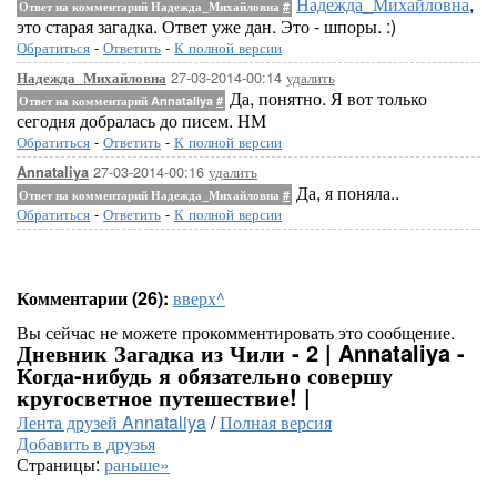
Надежда_Михайловна
,
Ответ на комментарий Надежда_Михайловна
#
это старая загадка. Ответ уже дан. Это - шпоры. :)
Обратиться
-
Ответить
-
К полной версии
27-03-2014-00:14
удалить
Надежда_Михайловна
Да, понятно. Я вот только
Ответ на комментарий Annataliya
#
сегодня добралась до писем. НМ
Обратиться
-
Ответить
-
К полной версии
27-03-2014-00:16
удалить
Annataliya
Да, я поняла..
Ответ на комментарий Надежда_Михайловна
#
Обратиться
-
Ответить
-
К полной версии
Комментарии (26):
вверх^
Вы сейчас не можете прокомментировать это сообщение.
Дневник Загадка из Чили - 2 | Annataliya -
Когда-нибудь я обязательно совершу
кругосветное путешествие! |
Лента друзей Annataliya
/
Полная версия
Добавить в друзья
Страницы:
раньше»