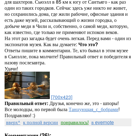
для шахтеров. Сьюэлл в 85 км к югу от Сантьяго - как раз
один из таких городков. Сейчас здесь уже никто не живет,
но сохранились дома, где жили рабочие, офисные здания и
есть даже музей, рассказывающий о жизни городка, о
добыче меди в Чили и, собственно, о самой меди, которую,
как известно, где только не применяют испокон веков.
На этот раз загадка будет очень легкая. Перед вами - один из
экспонатов музея. Как вы думаете:
Что это?
Ответы пишите в комментарии. Те, кто бывал в этом музее
в Сьюэлле, пока молчите! Правильный ответ и победителя я
назову послезавтра.
Удачи!
[700x423]
Правильный ответ:
Друзья, конечно же, это - шпоры!
Все молодцы, но первой была
Танцующая_с_бобрами
!
Поздравляю! :)
вверх^
к полной версии
понравилось!
в evernote
Комментарии (26):