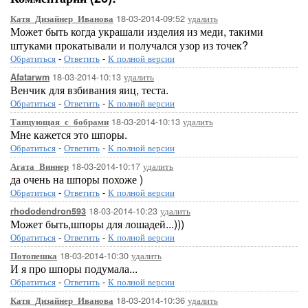
18-03-2014-09:52
удалить
Катя_Дизайнер_Иванова
Может быть когда украшали изделия из меди, такими
штуками прокатывали и получался узор из точек?
Обратиться
-
Ответить
-
К полной версии
18-03-2014-10:13
удалить
Afatarwm
Венчик для взбивания яиц, теста.
Обратиться
-
Ответить
-
К полной версии
18-03-2014-10:13
удалить
Танцующая_с_бобрами
Мне кажется это шпоры.
Обратиться
-
Ответить
-
К полной версии
18-03-2014-10:17
удалить
Агата_Виннер
да очень на шпоры похоже )
Обратиться
-
Ответить
-
К полной версии
18-03-2014-10:23
удалить
rhododendron593
Может быть,шпоры для лошадей...)))
Обратиться
-
Ответить
-
К полной версии
18-03-2014-10:30
удалить
Потопешка
И я про шпоры подумала...
Обратиться
-
Ответить
-
К полной версии
18-03-2014-10:36
удалить
Катя_Дизайнер_Иванова