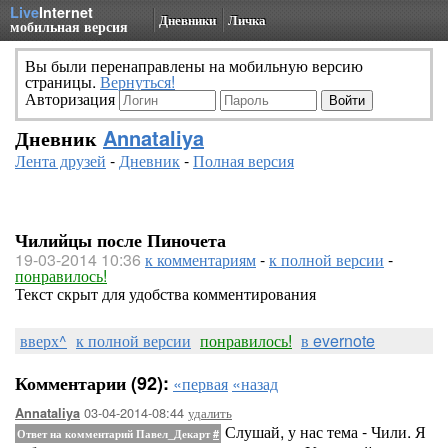
Live
Internet
Дневники
Личка
мобильная версия
Вы были перенаправлены на мобильную версию
страницы.
Вернуться!
Авторизация
Дневник
Annataliya
Лента друзей
-
Дневник
-
Полная версия
Чилийцы после Пиночета
19-03-2014 10:36
к комментариям
-
к полной версии
-
понравилось!
Текст скрыт для удобства комментирования
вверх^
к полной версии
понравилось!
в evernote
Комментарии (92):
«первая
«назад
03-04-2014-08:44
удалить
Annataliya
Слушай, у нас тема - Чили. Я
Ответ на комментарий Павел_Декарт
#