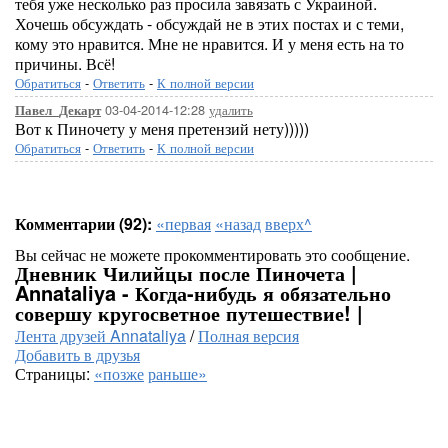
тебя уже несколько раз просила завязать с Украиной.
Хочешь обсуждать - обсуждай не в этих постах и с теми,
кому это нравится. Мне не нравится. И у меня есть на то
причины. Всё!
Обратиться
-
Ответить
-
К полной версии
03-04-2014-12:28
удалить
Павел_Декарт
Вот к Пиночету у меня претензий нету)))))
Обратиться
-
Ответить
-
К полной версии
Комментарии (92):
«первая
«назад
вверх^
Вы сейчас не можете прокомментировать это сообщение.
Дневник Чилийцы после Пиночета |
Annataliya - Когда-нибудь я обязательно
совершу кругосветное путешествие! |
Лента друзей Annataliya
/
Полная версия
Добавить в друзья
Страницы:
«позже
раньше»