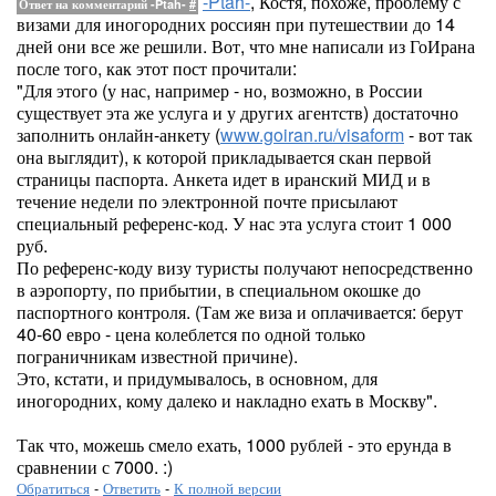
-Ptah-
, Костя, похоже, проблему с
Ответ на комментарий -Ptah-
#
визами для иногородних россиян при путешествии до 14
дней они все же решили. Вот, что мне написали из ГоИрана
после того, как этот пост прочитали:
"Для этого (у нас, например - но, возможно, в России
существует эта же услуга и у других агентств) достаточно
заполнить онлайн-анкету (
www.goiran.ru/visaform
- вот так
она выглядит), к которой прикладывается скан первой
страницы паспорта. Анкета идет в иранский МИД и в
течение недели по электронной почте присылают
специальный референс-код. У нас эта услуга стоит 1 000
руб.
По референс-коду визу туристы получают непосредственно
в аэропорту, по прибытии, в специальном окошке до
паспортного контроля. (Там же виза и оплачивается: берут
40-60 евро - цена колеблется по одной только
пограничникам известной причине).
Это, кстати, и придумывалось, в основном, для
иногородних, кому далеко и накладно ехать в Москву".
Так что, можешь смело ехать, 1000 рублей - это ерунда в
сравнении с 7000. :)
Обратиться
-
Ответить
-
К полной версии