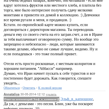
На очень бедных базарах, конечно, обсчитывали - если мне
вдруг хотелось фруктов или местного хлеба, я платила без
торга, мне было интереснее получить сдачу мелкими
монетами и привезти их домой в коллекцию. :) Девчонки
все время ругали и меня, и продавцов. :)
Кстати. по европейской карте можно купить, если
договориться с директором магазина. Ты переводишь
деньги ему со своего счета на его загран.счет, а он в Иране
за тебя выплачивает оговоренную сумму. Но вообще это
запрещено и небезопасно - люди, которые занимаются
такими делами, обычно не самые лучшие, видимо. Ну и
если попадешься - это тоже полный привет.
Отели есть просто роскошные, с местным колоритом и
хорошим питанием. "Аббасси" например.
Думаю, что Иран начнет пускать к себе туристов и все
постепенно будет дорожать. Как говорится, спешите
увидеть...
Обратиться
-
Ответить
-
К полной версии
30-05-2014-12:12
удалить
Annataliya
Эльф_в_капюшоне
,
Ответ на комментарий Эльф_в_капюшоне
#
Да уж, с деньгами - это песня. Блин, уже бы поскорее
реформу провели. :)))