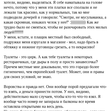
хотели, видимо, выделяться. Я себе наматывала на голове
нечто, потому что у меня эти платки все сползали и не
лежали так красиво, как у нормальных, так ко мне
подводили дочерей и говорили: "Смотри, не мусульманка, а
какая скромная, никаких челок у нее!" :)))))))))))) Как же
трудно было не смеяться, чтобы не разочаровать этих милых
людей!!!!!!!!!
У меня, кстати, и плащик местный был свободный,
подружки меня изругали в магазине - мол, надо брать в
обтяжку и нижние пуговицы срезать, а то некрасиво!
Туалеты - это цирк. А как тебе туалеты в некоторых
ресторанчиках, где дыры в полу и просто занавесочка?
Причем местные мне доказывали, что это гораздо более
гигиенично, чем европейский туалет. Может, они и правы
для своих условий, не знаю.
Воровства и правда нет. Они вообще порой предлагали что-
то взять, а деньги принести потом. У них, видимо,
действительно мало случаев, чтобы кто-то что-то взял. Я
вообще часто номер не запирала и балконы все время
оставляла открытыми на весь день.