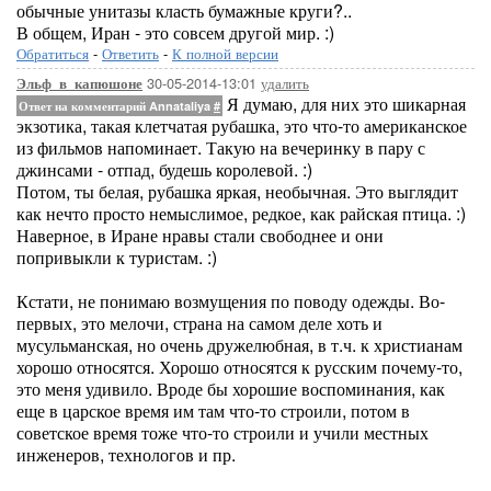
обычные унитазы класть бумажные круги?..
В общем, Иран - это совсем другой мир. :)
Обратиться
-
Ответить
-
К полной версии
30-05-2014-13:01
удалить
Эльф_в_капюшоне
Я думаю, для них это шикарная
Ответ на комментарий Annataliya
#
экзотика, такая клетчатая рубашка, это что-то американское
из фильмов напоминает. Такую на вечеринку в пару с
джинсами - отпад, будешь королевой. :)
Потом, ты белая, рубашка яркая, необычная. Это выглядит
как нечто просто немыслимое, редкое, как райская птица. :)
Наверное, в Иране нравы стали свободнее и они
попривыкли к туристам. :)
Кстати, не понимаю возмущения по поводу одежды. Во-
первых, это мелочи, страна на самом деле хоть и
мусульманская, но очень дружелюбная, в т.ч. к христианам
хорошо относятся. Хорошо относятся к русским почему-то,
это меня удивило. Вроде бы хорошие воспоминания, как
еще в царское время им там что-то строили, потом в
советское время тоже что-то строили и учили местных
инженеров, технологов и пр.