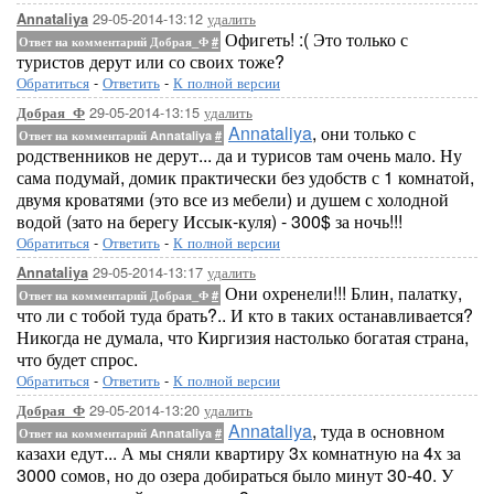
29-05-2014-13:12
удалить
Annataliya
Офигеть! :( Это только с
Ответ на комментарий Добрая_Ф
#
туристов дерут или со своих тоже?
Обратиться
-
Ответить
-
К полной версии
29-05-2014-13:15
удалить
Добрая_Ф
Annataliya
, они только с
Ответ на комментарий Annataliya
#
родственников не дерут... да и турисов там очень мало. Ну
сама подумай, домик практически без удобств с 1 комнатой,
двумя кроватями (это все из мебели) и душем с холодной
водой (зато на берегу Иссык-куля) - 300$ за ночь!!!
Обратиться
-
Ответить
-
К полной версии
29-05-2014-13:17
удалить
Annataliya
Они охренели!!! Блин, палатку,
Ответ на комментарий Добрая_Ф
#
что ли с тобой туда брать?.. И кто в таких останавливается?
Никогда не думала, что Киргизия настолько богатая страна,
что будет спрос.
Обратиться
-
Ответить
-
К полной версии
29-05-2014-13:20
удалить
Добрая_Ф
Annataliya
, туда в основном
Ответ на комментарий Annataliya
#
казахи едут... А мы сняли квартиру 3х комнатную на 4х за
3000 сомов, но до озера добираться было минут 30-40. У