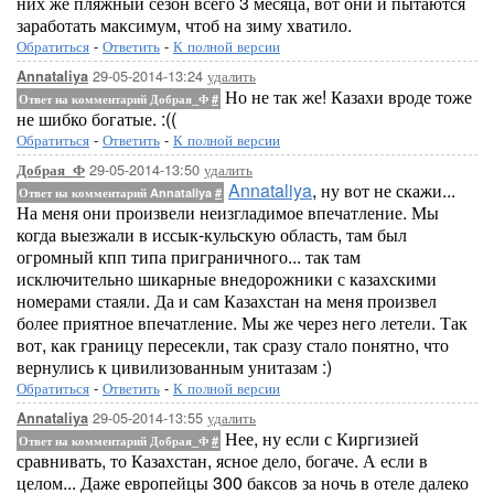
них же пляжный сезон всего 3 месяца, вот они и пытаются
заработать максимум, чтоб на зиму хватило.
Обратиться
-
Ответить
-
К полной версии
29-05-2014-13:24
удалить
Annataliya
Но не так же! Казахи вроде тоже
Ответ на комментарий Добрая_Ф
#
не шибко богатые. :((
Обратиться
-
Ответить
-
К полной версии
29-05-2014-13:50
удалить
Добрая_Ф
Annataliya
, ну вот не скажи...
Ответ на комментарий Annataliya
#
На меня они произвели неизгладимое впечатление. Мы
когда выезжали в иссык-кульскую область, там был
огромный кпп типа приграничного... так там
исключительно шикарные внедорожники с казахскими
номерами стаяли. Да и сам Казахстан на меня произвел
более приятное впечатление. Мы же через него летели. Так
вот, как границу пересекли, так сразу стало понятно, что
вернулись к цивилизованным унитазам :)
Обратиться
-
Ответить
-
К полной версии
29-05-2014-13:55
удалить
Annataliya
Нее, ну если с Киргизией
Ответ на комментарий Добрая_Ф
#
сравнивать, то Казахстан, ясное дело, богаче. А если в
целом... Даже европейцы 300 баксов за ночь в отеле далеко