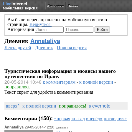
Live
Internet
Дневники
Личка
мобильная версия
Вы были перенаправлены на мобильную версию
страницы.
Вернуться!
Авторизация
Дневник
Annataliya
Лента друзей
-
Дневник
-
Полная версия
Туристическая информация и нюансы нашего
путешествия по Ирану
28-05-2014 10:48
к комментариям
-
к полной версии
-
понравилось!
Текст скрыт для удобства комментирования
вверх^
к полной версии
понравилось!
в evernote
Комментарии (150):
«первая
«назад
вперёд»
последняя»
29-05-2014-12:20
удалить
Annataliya