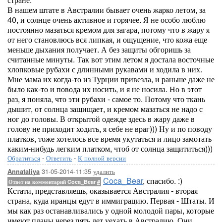
В нашем штате в Австралии бывает очень жарко летом, за
40, и солнце очень активное и горячее. Я не особо люблю
постоянно мазаться кремом для загара, потому что в жару я
от него становлюсь вся липкая, и ощущение, что кожа еще
меньше дыхания получает. А без защиты обгоришь за
считанные минуты. Так вот этим летом я достала восточные
хлопковые рубахи с длинными рукавами и ходила в них.
Мне мама их когда-то из Турции привезла, и раньше даже не
было как-то и повода их носить, и я не носила. Но в этот
раз, я поняла, что эти рубахи - самое то. Потому что ткань
дышит, от солнца защищает, и кремом мазаться не надо с
ног до головы. В открытой одежде здесь в жару даже в
голову не приходит ходить, я себе не враг))) Ну и по поводу
платков, тоже хотелось все время укутаться и лицо замотать
каким-нибудь легким платком, чтоб от солнца защититься)))
Обратиться
-
Ответить
-
К полной версии
31-05-2014-11:35
удалить
Annataliya
Coca_Bear
, спасибо. :)
Ответ на комментарий Coca_Bear
#
Кстати, представляешь, оказывается Австралия - вторая
страна, куда иранцы едут в иммиграцию. Первая - Штаты. И
мы как раз останавливались у одной молодой пары, которые
имеют планы через пять лет уехать в Австралию. Они