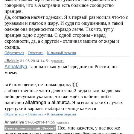
говорили, что в Австралии есть большое сообщество
иранцев.
Да, согласна насчет одежды. Я в первый раз носила что-то с
рукавами и платок в жару. И судя по ощущениям, в такой
одежде она переносится гораздо легче. Так что, тут у
иранцев одно с другим. С одной стороны - наряд
скромности, да, а с другой - отличная защита от жары и
солнца.
Обратиться
-
Ответить
-
К полной версии
31-05-2014-14:51
удалить
JBekkie
Annataliya
, зарплаты как у нас! средние по России, по-
моему
всё помещение, не только дырку!))))
а общественные часто делятся на 2 вида и там на дверях
либо рисунком указано, что же ждёт в кабине, либо
написано allafranga и allaturca. Я всегда в таких случаях
турецукий вариант выбираю - чище кажется
Обратиться
-
Ответить
-
К полной версии
31-05-2014-14:55
удалить
Annataliya
Нее, мне кажется, у нас все же
Ответ на комментарий JBekkie
#
повыше зарплаты, даже с учетом неработающих деревень.