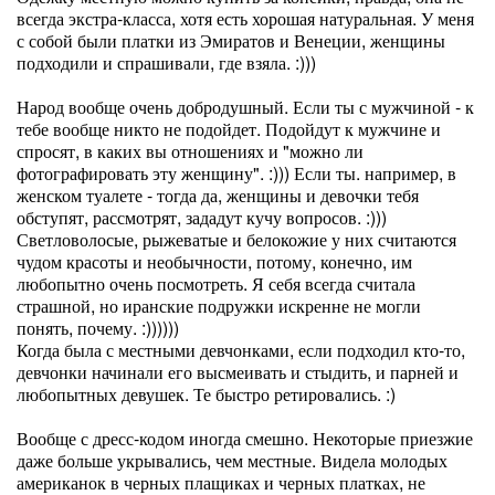
всегда экстра-класса, хотя есть хорошая натуральная. У меня
с собой были платки из Эмиратов и Венеции, женщины
подходили и спрашивали, где взяла. :)))
Народ вообще очень добродушный. Если ты с мужчиной - к
тебе вообще никто не подойдет. Подойдут к мужчине и
спросят, в каких вы отношениях и "можно ли
фотографировать эту женщину". :))) Если ты. например, в
женском туалете - тогда да, женщины и девочки тебя
обступят, рассмотрят, зададут кучу вопросов. :)))
Светловолосые, рыжеватые и белокожие у них считаются
чудом красоты и необычности, потому, конечно, им
любопытно очень посмотреть. Я себя всегда считала
страшной, но иранские подружки искренне не могли
понять, почему. :))))))
Когда была с местными девчонками, если подходил кто-то,
девчонки начинали его высмеивать и стыдить, и парней и
любопытных девушек. Те быстро ретировались. :)
Вообще с дресс-кодом иногда смешно. Некоторые приезжие
даже больше укрывались, чем местные. Видела молодых
американок в черных плащиках и черных платках, не