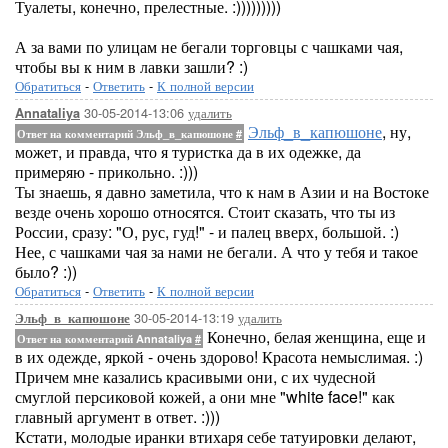
Туалеты, конечно, прелестные. :)))))))))
А за вами по улицам не бегали торговцы с чашками чая,
чтобы вы к ним в лавки зашли? :)
Обратиться
-
Ответить
-
К полной версии
30-05-2014-13:06
удалить
Annataliya
Эльф_в_капюшоне
, ну,
Ответ на комментарий Эльф_в_капюшоне
#
может, и правда, что я туристка да в их одежке, да
примеряю - прикольно. :)))
Ты знаешь, я давно заметила, что к нам в Азии и на Востоке
везде очень хорошо относятся. Стоит сказать, что ты из
России, сразу: "О, рус, гуд!" - и палец вверх, большой. :)
Нее, с чашками чая за нами не бегали. А что у тебя и такое
было? :))
Обратиться
-
Ответить
-
К полной версии
30-05-2014-13:19
удалить
Эльф_в_капюшоне
Конечно, белая женщина, еще и
Ответ на комментарий Annataliya
#
в их одежде, яркой - очень здорово! Красота немыслимая. :)
Причем мне казались красивыми они, с их чудесной
смуглой персиковой кожей, а они мне "white face!" как
главный аргумент в ответ. :)))
Кстати, молодые иранки втихаря себе татуировки делают,