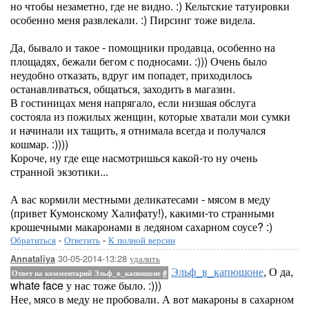
но чтобы незаметно, где не видно. :) Кельтские татуировки
особенно меня развлекали. :) Пирсинг тоже видела.
Да, бывало и такое - помощники продавца, особенно на
площадях, бежали бегом с подносами. :))) Очень было
неудобно отказать, вдруг им попадет, приходилось
останавливаться, общаться, заходить в магазин.
В гостиницах меня напрягало, если низшая обслуга
состояла из пожилых женщин, которые хватали мои сумки
и начинали их тащить, я отнимала всегда и получался
кошмар. :))))
Короче, ну где еще насмотришься какой-то ну очень
странной экзотики...
А вас кормили местными деликатесами - мясом в меду
(привет Кумонскому Халифату!), какими-то странными
крошечными макаронами в ледяном сахарном соусе? :)
Обратиться
-
Ответить
-
К полной версии
30-05-2014-13:28
удалить
Annataliya
Эльф_в_капюшоне
, О да,
Ответ на комментарий Эльф_в_капюшоне
#
whate face у нас тоже было. :)))
Нее, мясо в меду не пробовали. А вот макароны в сахарном