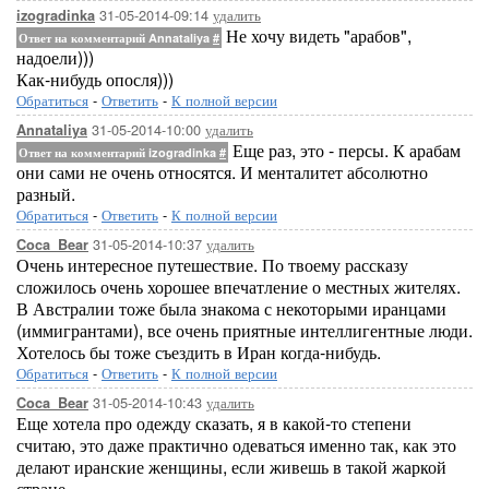
31-05-2014-09:14
удалить
izogradinka
Не хочу видеть "арабов",
Ответ на комментарий Annataliya
#
надоели)))
Как-нибудь опосля)))
Обратиться
-
Ответить
-
К полной версии
31-05-2014-10:00
удалить
Annataliya
Еще раз, это - персы. К арабам
Ответ на комментарий izogradinka
#
они сами не очень относятся. И менталитет абсолютно
разный.
Обратиться
-
Ответить
-
К полной версии
31-05-2014-10:37
удалить
Coca_Bear
Очень интересное путешествие. По твоему рассказу
сложилось очень хорошее впечатление о местных жителях.
В Австралии тоже была знакома с некоторыми иранцами
(иммигрантами), все очень приятные интеллигентные люди.
Хотелось бы тоже съездить в Иран когда-нибудь.
Обратиться
-
Ответить
-
К полной версии
31-05-2014-10:43
удалить
Coca_Bear
Еще хотела про одежду сказать, я в какой-то степени
считаю, это даже практично одеваться именно так, как это
делают иранские женщины, если живешь в такой жаркой
стране.