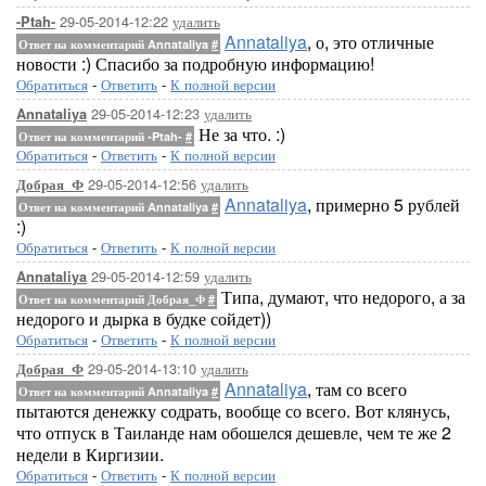
29-05-2014-12:22
удалить
-Ptah-
Annataliya
, о, это отличные
Ответ на комментарий Annataliya
#
новости :) Спасибо за подробную информацию!
Обратиться
-
Ответить
-
К полной версии
29-05-2014-12:23
удалить
Annataliya
Не за что. :)
Ответ на комментарий -Ptah-
#
Обратиться
-
Ответить
-
К полной версии
29-05-2014-12:56
удалить
Добрая_Ф
Annataliya
, примерно 5 рублей
Ответ на комментарий Annataliya
#
:)
Обратиться
-
Ответить
-
К полной версии
29-05-2014-12:59
удалить
Annataliya
Типа, думают, что недорого, а за
Ответ на комментарий Добрая_Ф
#
недорого и дырка в будке сойдет))
Обратиться
-
Ответить
-
К полной версии
29-05-2014-13:10
удалить
Добрая_Ф
Annataliya
, там со всего
Ответ на комментарий Annataliya
#
пытаются денежку содрать, вообще со всего. Вот клянусь,
что отпуск в Таиланде нам обошелся дешевле, чем те же 2
недели в Киргизии.
Обратиться
-
Ответить
-
К полной версии