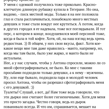
У меня с одежкой получилось тоже прикольно. Красно-
клетчатую длинную рубашку купила в Тегеране. Но она,
видимо, - писк местной моды. Только я на нее положила
глаз и стала расплачиваться, понабежало много местных
девушек и тоже стали вокруг нее крутиться. А потом, когда
в других городах я ее надевала, тоже все поглядывали. И тот
перс, о котором в конце, воодушевился моей персоной тоже,
когда я была в той кофте. Хотя, ой, на наш взгляд ведь хрень
редкостная. :)) В общем, у них свои вкусы, факт. Хотя кое-
какие вещи мне там даже нравились - манто, например, но,
когда мы там были, было уже жарко, и манто были не
актуальны.
Нее, а у нас случаев, чтобы у Антона спросили, можно ли со
мной сфотографироваться, не было. Ко мне с такими
просьбами подходили только девушки, а к нему - мужчины.
Ну, или еще бывало, подходила пара и молодой человек
просил Антона, чтобы он разрешил сфотографировать меня
с его девушкой. :))
Туалеты! Слушай, а вот, да! Нам тоже ведь говорили, что
эти дырки они считают более гигиеничными. Хотя для меня
это просто загадка. Честно говоря, ведь из дырок
пованивало всегда. И что им, спрашивается, мешает на