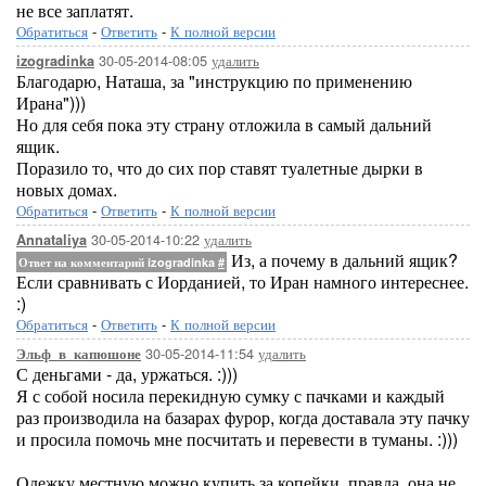
не все заплатят.
Обратиться
-
Ответить
-
К полной версии
30-05-2014-08:05
удалить
izogradinka
Благодарю, Наташа, за "инструкцию по применению
Ирана")))
Но для себя пока эту страну отложила в самый дальний
ящик.
Поразило то, что до сих пор ставят туалетные дырки в
новых домах.
Обратиться
-
Ответить
-
К полной версии
30-05-2014-10:22
удалить
Annataliya
Из, а почему в дальний ящик?
Ответ на комментарий izogradinka
#
Если сравнивать с Иорданией, то Иран намного интереснее.
:)
Обратиться
-
Ответить
-
К полной версии
30-05-2014-11:54
удалить
Эльф_в_капюшоне
С деньгами - да, уржаться. :)))
Я с собой носила перекидную сумку с пачками и каждый
раз производила на базарах фурор, когда доставала эту пачку
и просила помочь мне посчитать и перевести в туманы. :)))
Одежку местную можно купить за копейки, правда, она не