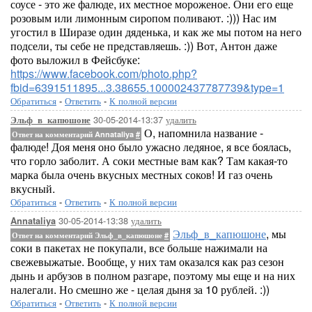
соусе - это же фалюде, их местное мороженое. Они его еще
розовым или лимонным сиропом поливают. :))) Нас им
угостил в Ширазе один дяденька, и как же мы потом на него
подсели, ты себе не представляешь. :)) Вот, Антон даже
фото выложил в Фейсбуке:
https://www.facebook.com/photo.php?
fbid=6391511895...3.38655.100002437787739&type=1
Обратиться
-
Ответить
-
К полной версии
30-05-2014-13:37
удалить
Эльф_в_капюшоне
О, напомнила название -
Ответ на комментарий Annataliya
#
фалюде! Доя меня оно было ужасно ледяное, я все боялась,
что горло заболит. А соки местные вам как? Там какая-то
марка была очень вкусных местных соков! И газ очень
вкусный.
Обратиться
-
Ответить
-
К полной версии
30-05-2014-13:38
удалить
Annataliya
Эльф_в_капюшоне
, мы
Ответ на комментарий Эльф_в_капюшоне
#
соки в пакетах не покупали, все больше нажимали на
свежевыжатые. Вообще, у них там оказался как раз сезон
дынь и арбузов в полном разгаре, поэтому мы еще и на них
налегали. Но смешно же - целая дыня за 10 рублей. :))
Обратиться
-
Ответить
-
К полной версии