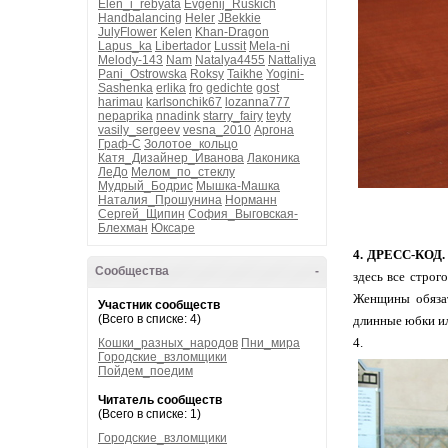
Elen_i_rebyata
Evgenij_Ruskich
Handbalancing
Heler
JBekkie
JulyFlower
Kelen
Khan-Dragon
Lapus_ka
Libertador
Lussit
Mela-ni
Melody-143
Nam
Natalya4455
Nattaliya
Pani_Ostrowska
Roksy
Taikhe
Yogini-
Sashenka
erlika
fro
gedichte
gost
harimau
karlsonchik67
lozanna777
nepaprika
nnadink
starry_fairy
teyty
vasily_sergeev
vesna_2010
Аргона
Граф-С
Золотое_кольцо
Катя_Дизайнер_Иванова
Лаконика
ЛеДо
Мелом_по_стеклу
Мудрый_Бодрис
Мышка-Машка
Наталия_Прошунина
Норманн
Сергей_Щипин
София_Выговская-
Блехман
Юксаре
4. ДРЕСС-КОД.
Сообщества
-
здесь все строг
Женщины обязат
Участник сообществ
(Всего в списке: 4)
длинные юбки ил
4.
Кошки_разных_народов
Пни_мира
Городские_взломщики
Пойдем_поедим
Читатель сообществ
(Всего в списке: 1)
Городские_взломщики