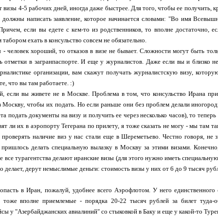
т визы 4-5 рабочих дней, иногда даже быстрее. Для того, чтобы ее получить, 
 должны написать заявление, которое начинается словами: "Во имя Всевышн
Причем, если вы едете с кем-то из родственников, то вполне достаточно, е
 табором ехать в консульство совсем не обязательно.
 - человек хороший, то отказов в визе не бывает. Сложности могут быть тол
ть отметки в загранпаспорте. И еще у журналистов. Даже если вы и близко 
рналистике организации, вам скажут получать журналистскую визу, которую
е, что вы там работаете. :)
й, если вы живете не в Москве. Проблема в том, что консульство Ирана пр
в Москву, чтобы их подать. Но если раньше они без проблем делали иногор
та подать документы на визу и получить ее через несколько часов), то тепер
ят ли их в аэропорту Тегерана по прилету, я тоже сказать не могу - мы там т
о проверять наличие виз у нас стали еще в Шереметьево. Честно говоря, не
 пришлось делать специальную вылазку в Москву за этими визами. Конечно, 
не все турагентства делают иранские визы (для этого нужно иметь специальную 
то делает, дерут немыслимые деньги: стоимость визы у них от 6 до 9 тысяч рубл
пасть в Иран, пожалуй, удобнее всего Аэрофлотом. У него единственного 
 тоже вполне приемлемые - порядка 20-22 тысяч рублей за билет туда-о
сы у "Азербайджанских авиалиний" со стыковкой в Баку и еще у какой-то Туре