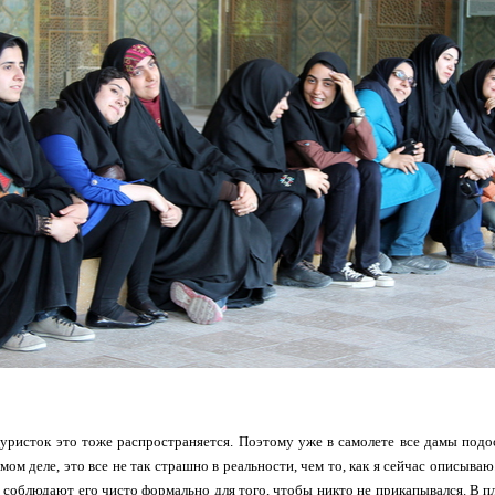
уристок это тоже распространяется. Поэтому уже в самолете все дамы подо
амом деле, это все не так страшно в реальности, чем то, как я сейчас описыв
и соблюдают его чисто формально для того, чтобы никто не прикапывался. В пл