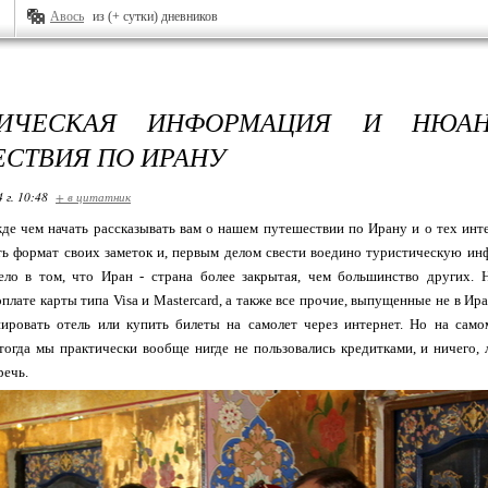
Авось
из (+ сутки) дневников
ТИЧЕСКАЯ ИНФОРМАЦИЯ И НЮА
СТВИЯ ПО ИРАНУ
 г. 10:48
+ в цитатник
жде чем начать рассказывать вам о нашем путешествии по Ирану и о тех инт
ть формат своих заметок и, первым делом свести воедино туристическую ин
ело в том, что Иран - страна более закрытая, чем большинство других. 
плате карты типа Visa и Mastercard, а также все прочие, выпущенные не в Иран
нировать отель или купить билеты на самолет через интернет. Но на само
тогда мы практически вообще нигде не пользовались кредитками, и ничего,
речь.