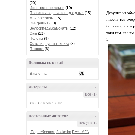
(20)
Иностранные языки
(19)
Девушка из обме
Плавания водные и подводные
(15)
Мои рассказы
(15)
глазела вся оче
Эмиграция
(13)
большой, и все 
Велосипеды/самокаты
(12)
таки тем, не нам,
Сны
(12)
Полеты
(9)
3.
Фото- и другая техника
(8)
Плюшки
(6)
Подписка по e-mail
-
Интересы
-
Все (1)
юго-восточная азия
Постоянные читатели
-
Все (2101)
-Поднебесная-
Assketka
DAY_MEN