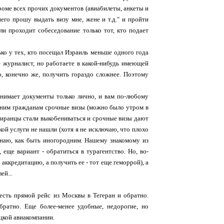
кроме всех прочих документов (авиабилеты, анкеты и
его прошу выдать визу мне, жене и т.д." и пройти
сли проходит собеседование только тот, кто подает
ько у тех, кто посещал Израиль меньше одного года
не журналист, но работаете в какой-нибудь имеющей
, конечно же, получить гораздо сложнее. Поэтому
инимает документы только лично, и вам по-любому
одним гражданам срочные визы (можно было утром в
ь иранцы стали выкобениваться и срочные визы дают
акой услуги не нашли (хотя я не исключаю, что плохо
 знаю, как быть иногородним. Нашему знакомому из
еще вариант - обратиться в турагентство. Но, во-
аккредитацию, а получить ее - тот еще геморрой), а
ей...
есть прямой рейс из Москвы в Тегеран и обратно.
братно. Еще более-менее удобные, недорогие, но
цкой авиакомпании.