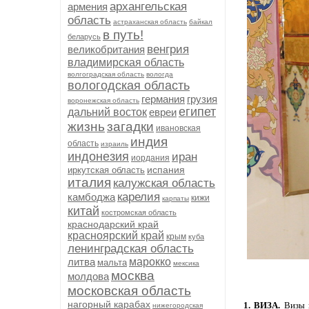
архангельская
армения
область
астраханская область
байкал
в путь!
беларусь
венгрия
великобритания
владимирская область
волгоградская область
вологда
вологодская область
германия
грузия
воронежская область
египет
дальний восток
евреи
жизнь
загадки
ивановская
индия
область
израиль
индонезия
иран
иордания
испания
иркутская область
италия
калужская область
карелия
камбоджа
кижи
карпаты
китай
костромская область
краснодарский край
красноярский край
крым
куба
ленинградская область
литва
марокко
мальта
мексика
москва
молдова
московская область
нагорный карабах
1. ВИЗА.
Визы в
нижегородская