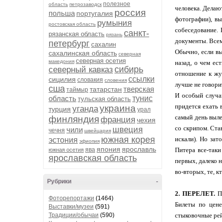
полезное
область
петрозаводск
человека. Делаю
россия
польша
португалия
фотографии), вы
румыния
ростовская область
собеседование. 
санкт-
рязанская область
рязань
документы. Всем
петербург
сахалин
Обычно, если вы
сахалинская область
северная
северная осетия
македония
назад, о чем ес
сибирь
северный кавказ
отношение к жу
ссылки
сицилия
словакия
словения
лучше не говорит
сша
тверская
татарстан
таймыр
И особый случа
область
тунис
тульская область
придется ехать 
украина
уганда
турция
урал
самый день выле
финляндия
франция
чехия
со скрипом. Став
швеция
чили
чечня
швейцария
южная корея
искали). Но зат
эстония
эфиопия
япония
ярославль
ява
Питера все-таки
южная осетия
ярославская область
первых, далеко 
во-вторых, те, к
Рубрики
-
2. ПЕРЕЛЕТ.
По
Фоторепортажи
(1464)
Билеты по цене
Выставки/музеи
(591)
Традиции/обычаи
(590)
стыковочные рей