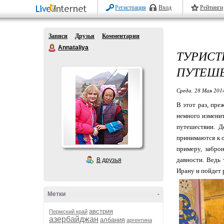
Регистрация
Вход
Рейтинги
Записи
Друзья
Комментарии
Annataliya
ТУРИС
ПУТЕШЕ
Среда, 28 Мая 2014
В этот раз, пре
немного измени
путешествии. Д
принимаются к о
примеру, забро
давности. Ведь 
В друзья
Ирану и пойдет 
Метки
-
австрия
Пермский край
азербайджан
албания
аргентина