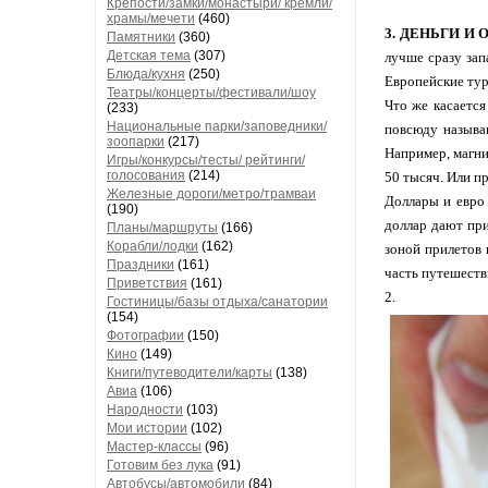
Крепости/замки/монастыри/ кремли/
храмы/мечети
(460)
3. ДЕНЬГИ И
Памятники
(360)
Детская тема
(307)
лучше сразу зап
Блюда/кухня
(250)
Европейские тур
Театры/концерты/фестивали/шоу
Что же касается
(233)
Национальные парки/заповедники/
повсюду называю
зоопарки
(217)
Например, магни
Игры/конкурсы/тесты/ рейтинги/
голосования
(214)
50 тысяч. Или пр
Железные дороги/метро/трамваи
Доллары и евро 
(190)
доллар дают при
Планы/маршруты
(166)
Корабли/лодки
(162)
зоной прилетов 
Праздники
(161)
часть путешеств
Приветствия
(161)
2.
Гостиницы/базы отдыха/санатории
(154)
Фотографии
(150)
Кино
(149)
Книги/путеводители/карты
(138)
Авиа
(106)
Народности
(103)
Мои истории
(102)
Мастер-классы
(96)
Готовим без лука
(91)
Автобусы/автомобили
(84)