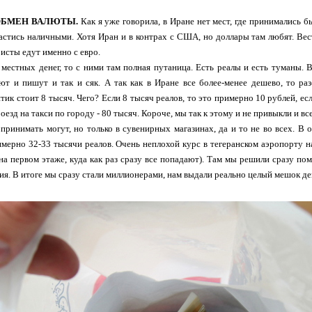
 ОБМЕН ВАЛЮТЫ.
Как я уже говорила, в Иране нет мест, где принимались б
астись наличными. Хотя Иран и в контрах с США, но доллары там любят. Вест
исты едут именно с евро.
 местных денег, то с ними там полная путаница. Есть реалы и есть туманы. 
т и пишут и так и сяк. А так как в Иране все более-менее дешево, то разо
тик стоит 8 тысяч. Чего? Если 8 тысяч реалов, то это примерно 10 рублей, ес
оезд на такси по городу - 80 тысяч. Короче, мы так к этому и не привыкли и вс
принимать могут, но только в сувенирных магазинах, да и то не во всех. В 
мерно 32-33 тысячи реалов. Очень неплохой курс в тегеранском аэропорту на
на первом этаже, куда как раз сразу все попадают). Там мы решили сразу пом
ия. В итоге мы сразу стали миллионерами, нам выдали реально целый мешок ден