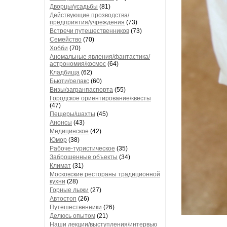
Дворцы/усадьбы
(81)
Действующие прозводства/
предприятия/учреждения
(73)
Встречи путешественников
(73)
Семейство
(70)
Хобби
(70)
Аномальные явления/фантастика/
астрономия/космос
(64)
Кладбища
(62)
Бьюти/релакс
(60)
Визы/загранпаспорта
(55)
Городское ориентирование/квесты
(47)
Пещеры/шахты
(45)
Анонсы
(43)
Медицинское
(42)
Юмор
(38)
Рабоче-туристическое
(35)
Заброшенные объекты
(34)
Климат
(31)
Московские рестораны традиционной
кухни
(28)
Горные лыжи
(27)
Автостоп
(26)
Путешественники
(26)
Делюсь опытом
(21)
Наши лекции/выступления/интервью