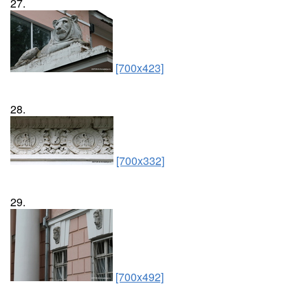
27.
[700x423]
28.
[700x332]
29.
[700x492]