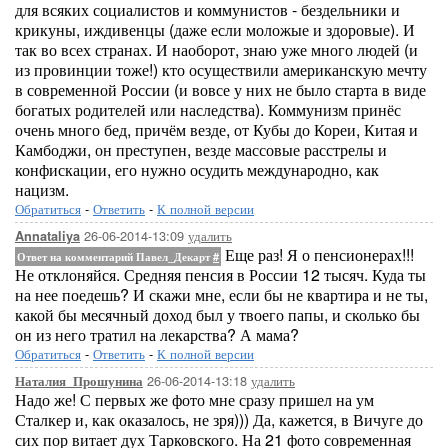
для всяких социалистов и коммунистов - бездельники и
крикуны, иждивенцы (даже если моложые и здоровые). И
так во всех странах. И наоборот, знаю уже много людей (и
из провинции тоже!) кто осуществили американскую мечту
в современной России (и вовсе у них не было старта в виде
богатых родителей или наследства). Коммунизм принёс
очень много бед, причём везде, от Кубы до Кореи, Китая и
Камбоджи, он преступен, везде массовые расстрелы и
конфискации, его нужно осудить международно, как
нацизм.
Обратиться
-
Ответить
-
К полной версии
26-06-2014-13:09
удалить
Annataliya
Еще раз! Я о пенсионерах!!!
Ответ на комментарий Павел_Декарт
#
Не отклоняйся. Средняя пенсия в России 12 тысяч. Куда ты
на нее поедешь? И скажи мне, если бы не квартира и не ты,
какой бы месячный доход был у твоего папы, и сколько бы
он из него тратил на лекарства? А мама?
Обратиться
-
Ответить
-
К полной версии
26-06-2014-13:18
удалить
Наталия_Прошунина
Надо же! С первых же фото мне сразу пришел на ум
Сталкер и, как оказалось, не зря))) Да, кажется, в Вичуге до
сих пор витает дух Тарковского. На 21 фото современная