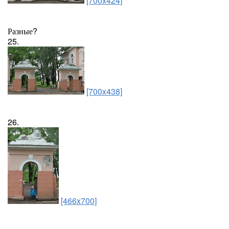
[700x424]
Разные?
25.
[700x438]
26.
[466x700]