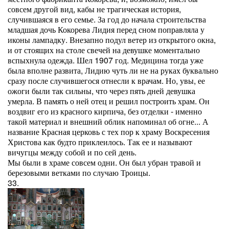
совсем другой вид, кабы не трагическая история,
случившаяся в его семье. За год до начала строительства
младшая дочь Кокорева Лидия перед сном поправляла у
иконы лампадку. Внезапно подул ветер из открытого окна,
и от стоящих на столе свечей на девушке моментально
вспыхнула одежда. Шел 1907 год. Медицина тогда уже
была вполне развита, Лидию чуть ли не на руках буквально
сразу после случившегося отнесли к врачам. Но, увы, ее
ожоги были так сильны, что через пять дней девушка
умерла. В память о ней отец и решил построить храм. Он
воздвиг его из красного кирпича, без отделки - именно
такой материал и внешний облик напоминал об огне... А
название Красная церковь с тех пор к храму Воскресения
Христова как будто приклеилось. Так ее и называют
вичугцы между собой и по сей день.
Мы были в храме совсем одни. Он был убран травой и
березовыми ветками по случаю Троицы.
33.