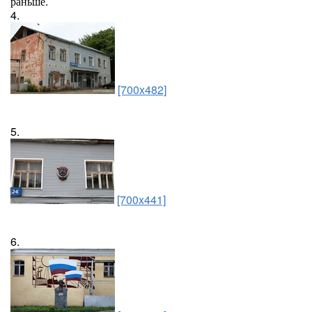
раньше.
4.
[700x482]
5.
[700x441]
6.