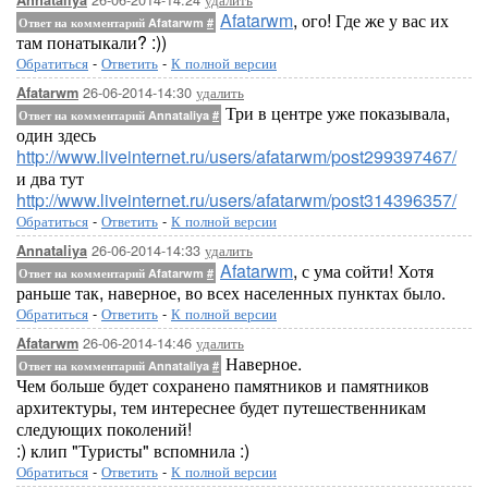
Annataliya
Afatarwm
, ого! Где же у вас их
Ответ на комментарий Afatarwm
#
там понатыкали? :))
Обратиться
-
Ответить
-
К полной версии
26-06-2014-14:30
удалить
Afatarwm
Три в центре уже показывала,
Ответ на комментарий Annataliya
#
один здесь
http://www.liveinternet.ru/users/afatarwm/post299397467/
и два тут
http://www.liveinternet.ru/users/afatarwm/post314396357/
Обратиться
-
Ответить
-
К полной версии
26-06-2014-14:33
удалить
Annataliya
Afatarwm
, с ума сойти! Хотя
Ответ на комментарий Afatarwm
#
раньше так, наверное, во всех населенных пунктах было.
Обратиться
-
Ответить
-
К полной версии
26-06-2014-14:46
удалить
Afatarwm
Наверное.
Ответ на комментарий Annataliya
#
Чем больше будет сохранено памятников и памятников
архитектуры, тем интереснее будет путешественникам
следующих поколений!
:) клип "Туристы" вспомнила :)
Обратиться
-
Ответить
-
К полной версии