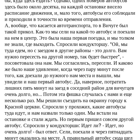
бы, куда здесь ездить? Однако, одних номеров автобусов
здесь было около десятка, на каждой остановке висело
расписание движения, и, мало того, автобусы его соблюдали
и приходили в точности ко времени отправления.
А, вообще, что касается автотранспорта, то в Вичуге был
такой прикол. Как-то мы сели на какой-то автобус и поехали
на нем в центр. Это была наша первая поездка, и мы толком
не знали, где выходить. Спросили кондукторшу. "Ой, мы
туда едем, но с заездом в другие районы - это долго. Вам
нужно пересесть на другой номер, так будет быстрее", -
посоветовала она нам. Мы согласились, пересели. И каково
же было наше удивление, когда через пару минут после
того, как доехали до нужного нам места и вышли, мы
увидели и наш первый автобус. Да, наверное, потратить
лишних пять минут на заезд в соседний район для вичугцев
очень долго, но... Потом эта фишка случалась с нами и еще
несколько раз. Мы решили съездить на окраину городу к
Красной церкви. Спросили у прохожих, какие автобусы
туда идут, и нам назвали только один. Мы встали на
остановке и стали ждать. Но первым пришел совсем другой
автобус. Спросили у кондукторши: Идет ли? - Идет, но
очень долго! - был ответ. Сели, поехали и через пятнадцать
минут оказались на месте. А правильный автобус сюда шел