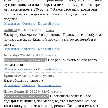
путешествия, но и на лекарства не хватает. Да и посмотри
на пенсионеров в 70-80 лет? Какое свое дело, когда они
вообще уже еле ходят в массе своей. А в деревнях и
подавно.
Обратиться
-
Ответить
-
К полной версии
26-06-2014-11:58
удалить
Syamuka
Да, вроде бы, мы не быстро ходим) Правда, еще автобусом
пользовались: до Красной церкви, а потом до Белой и в
центр.
Обратиться
-
Ответить
-
К полной версии
26-06-2014-12:08
удалить
Annataliya
Все равно, очень много всего
Ответ на комментарий Syamuka
#
посмотрели.
Обратиться
-
Ответить
-
К полной версии
26-06-2014-12:12
удалить
Syamuka
Да, в общем-то, много))
Обратиться
-
Ответить
-
К полной версии
26-06-2014-13:05
удалить
Павел_Декарт
В основном бедные - это
Ответ на комментарий Annataliya
#
лодыри и пьяницы, что молодые, что в возрасте. Много
таких вижу и в городах, и в деревнях. Вот они и есть база