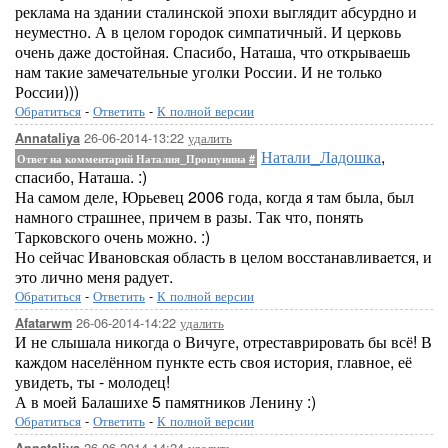
реклама на здании сталинской эпохи выглядит абсурдно и
неуместно. А в целом городок симпатичный. И церковь
очень даже достойная. Спасибо, Наташа, что открываешь
нам такие замечательные уголки России. И не только
России)))
Обратиться
-
Ответить
-
К полной версии
26-06-2014-13:22
удалить
Annataliya
Натали_Ладошка
,
Ответ на комментарий Наталия_Прошунина
#
спасибо, Наташа. :)
На самом деле, Юрьевец 2006 года, когда я там была, был
намного страшнее, причем в разы. Так что, понять
Тарковского очень можно. :)
Но сейчас Ивановская область в целом восстанавливается, и
это лично меня радует.
Обратиться
-
Ответить
-
К полной версии
26-06-2014-14:22
удалить
Afatarwm
И не слышала никогда о Вичуге, отреставрировать бы всё! В
каждом населённом пункте есть своя история, главное, её
увидеть, ты - молодец!
А в моей Балашихе 5 памятников Ленину :)
Обратиться
-
Ответить
-
К полной версии
26-06-2014-14:24
удалить