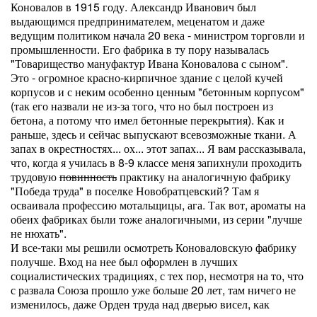
Коновалов в 1915 году. Александр Иванович был
выдающимся предпринимателем, меценатом и даже
ведущим политиком начала 20 века - министром торговли и
промышленности. Его фабрика в ту пору называлась
"Товарищество мануфактур Ивана Коновалова с сыном".
Это - огромное красно-кирпичное здание с целой кучей
корпусов и с неким особенно ценным "бетонным корпусом"
(так его назвали не из-за того, что но был построен из
бетона, а потому что имел бетонные перекрытия). Как и
раньше, здесь и сейчас выпускают всевозможные ткани. А
запах в окрестностях... ох... этот запах... Я вам рассказывала,
что, когда я училась в 8-9 классе меня запихнули проходить
трудовую
повинность
практику на аналогичную фабрику
"Победа труда" в поселке Новобратцевский? Там я
осваивала профессию мотальщицы, ага. Так вот, ароматы на
обеих фабриках были тоже аналогичными, из серии "лучше
не нюхать".
И все-таки мы решили осмотреть Коноваловскую фабрику
получше. Вход на нее был оформлен в лучших
социалистических традициях, с тех пор, несмотря на то, что
с развала Союза прошло уже больше 20 лет, там ничего не
изменилось, даже Орден труда над дверью висел, как