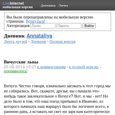
Live
Internet
Дневники
Личка
мобильная версия
Вы были перенаправлены на мобильную версию
страницы.
Вернуться!
Авторизация
Дневник
Annataliya
Лента друзей
-
Дневник
-
Полная версия
Вичугские львы
25-06-2014 10:23
к комментариям
-
к полной версии
-
понравилось!
Вичуга. Честно говоря, изначально заезжать в этот город мы
не собирались. Вот, скажите, друзья, вы слышали что-
нибудь такое завлекательное о Вичуге? Вот, и мы - нет! Но
дело было в том, что наш поезд прибывал в Иваново, из
которого начинать наш маршрут было бы логичнее всего, в
раннюю рань, а вставать ни свет ни заря нам категорически