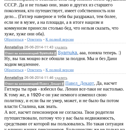
СССР. Да и не только они, знаю и других из старшего
поколения, кто путешествует, имеет собственность или
дело... (Гитлер наверное и тебя бы раздражал, тем более,
если не в музее, а на площади, а в итоге нацизм и
коммунизм принесли столько бед, что нельзя сказать, что
хуже, хуже они оба).
Обратиться
-
Ответить
-
К полной версии
26-06-2014-11:43
удалить
Annataliya
Syamuka
, ааа, поняла теперь. :)
Ответ на комментарий Syamuka
#
Ну, вы так мощно все обошли за полдня. Мы и без Дани
ходим медленнее.
Обратиться
-
Ответить
-
К полной версии
26-06-2014-11:46
удалить
Annataliya
Павел_Декарт
, Да, насчет
Ответ на комментарий Павел_Декарт
#
Гитлера ты прав - взбесил бы. Ленин все-таки не настолько.
К тому же, в 1920-е он уже немного изменил свою
политику, и если бы не умер, может, и не было бы потом
власти Сталина, как знать.
А вот, насчет пенсионеров не согласна. Твои родители
путешествовали, потому что у вас была недвижимость,
средствами от которой вы пользовались. Но такая ситуация
у единиц наших пенсионеров. Большинству же не только на