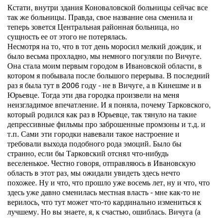
Кстати, внутри здания Коноваловской больницы сейчас все
так же больницы. Правда, свое название она сменила и
теперь зовется Центральная районная больница, но
сущность ее от этого не потерялась.
Несмотря на то, что в тот день моросил мелкий дождик, и
было весьма прохладно, мы немного погуляли по Вичуге.
Она стала моим первым городом в Ивановской области, в
котором я побывала после большого перерыва. В последний
раз я была тут в 2006 году - не в Вичуге, а в Кинешме и в
Юрьевце. Тогда эти два городка произвели на меня
неизгладимое впечатление. И я поняла, почему Тарковского,
который родился как раз в Юрьевце, так тянуло на такие
депрессивные фильмы про заброшенные промзоны и т.д. и
т.п. Сами эти городки навевали такое настроение и
требовали выхода подобного рода эмоций. Было бы
странно, если бы Тарковский отснял что-нибудь
веселенькое. Честно говоря, отправляюсь в Ивановскую
область в этот раз, мы ожидали увидеть здесь нечто
похожее. Ну и что, что прошло уже восемь лет, ну и что, что
здесь уже давно сменилась местная власть - мне как-то не
верилось, что тут может что-то кардинально измениться к
лучшему. Но вы знаете, я, к счастью, ошиблась. Вичуга (а