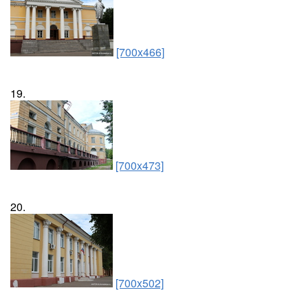
[700x466]
19.
[700x473]
20.
[700x502]