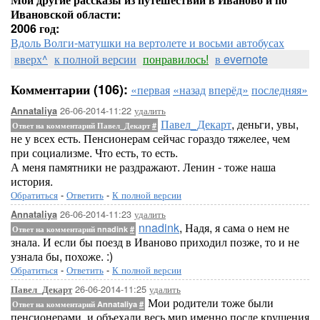
Ивановской области:
2006 год:
Вдоль Волги-матушки на вертолете и восьми автобусах
вверх^
к полной версии
понравилось!
в evernote
Комментарии (106):
«первая
«назад
вперёд»
последняя»
26-06-2014-11:22
удалить
Annataliya
Павел_Декарт
, деньги, увы,
Ответ на комментарий Павел_Декарт
#
не у всех есть. Пенсионерам сейчас гораздо тяжелее, чем
при социализме. Что есть, то есть.
А меня памятники не раздражают. Ленин - тоже наша
история.
Обратиться
-
Ответить
-
К полной версии
26-06-2014-11:23
удалить
Annataliya
nnadink
, Надя, я сама о нем не
Ответ на комментарий nnadink
#
знала. И если бы поезд в Иваново приходил позже, то и не
узнала бы, похоже. :)
Обратиться
-
Ответить
-
К полной версии
26-06-2014-11:25
удалить
Павел_Декарт
Мои родители тоже были
Ответ на комментарий Annataliya
#
пенсионерами, и объехали весь мир именно после крушения