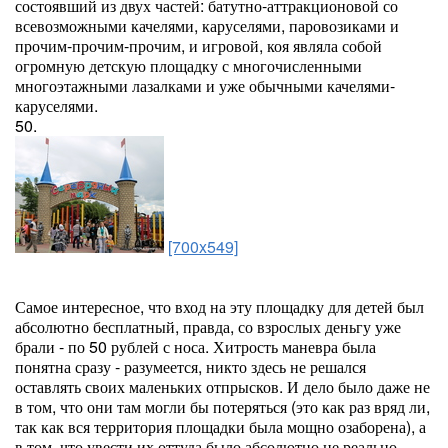
состоявший из двух частей: батутно-аттракционовой со
всевозможными качелями, каруселями, паровозиками и
прочим-прочим-прочим, и игровой, коя являла собой
огромную детскую площадку с многочисленными
многоэтажными лазалками и уже обычными качелями-
каруселями.
50.
[700x549]
Самое интересное, что вход на эту площадку для детей был
абсолютно бесплатный, правда, со взрослых деньгу уже
брали - по 50 рублей с носа. Хитрость маневра была
понятна сразу - разумеется, никто здесь не решался
оставлять своих маленьких отпрысков. И дело было даже не
в том, что они там могли бы потеряться (это как раз вряд ли,
так как вся территория площадки была мощно озаборена), а
в том, что увести их оттуда было абсолютно не реально -