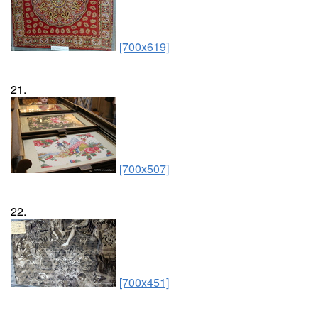
[700x619]
21.
[700x507]
22.
[700x451]