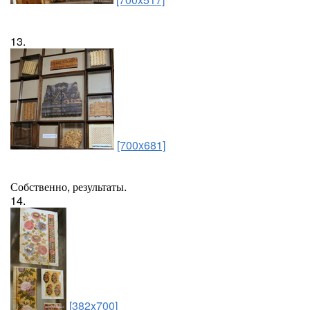
13.
[700x681]
Собственно, результаты.
14.
[382x700]