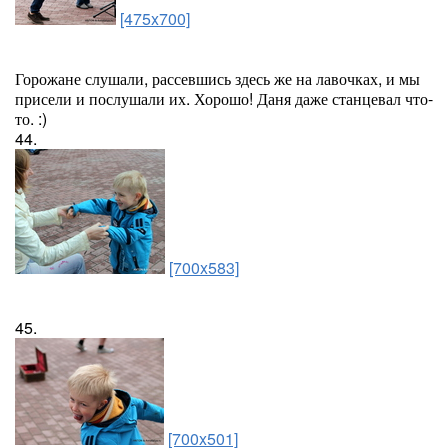
[475x700]
Горожане слушали, рассевшись здесь же на лавочках, и мы
присели и послушали их. Хорошо! Даня даже станцевал что-
то. :)
44.
[700x583]
45.
[700x501]