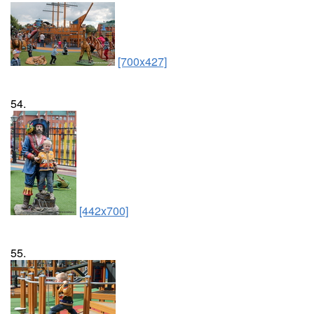
[700x427]
54.
[442x700]
55.