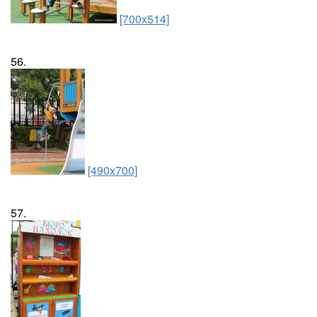
[700x514]
56.
[490x700]
57.