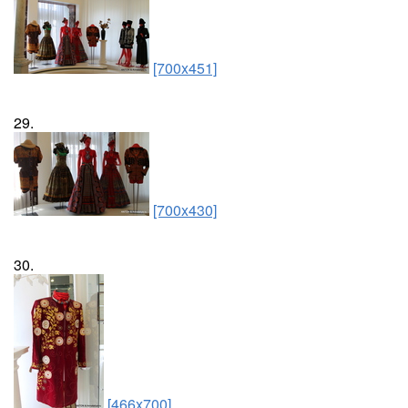
[700x451]
29.
[700x430]
30.
[466x700]