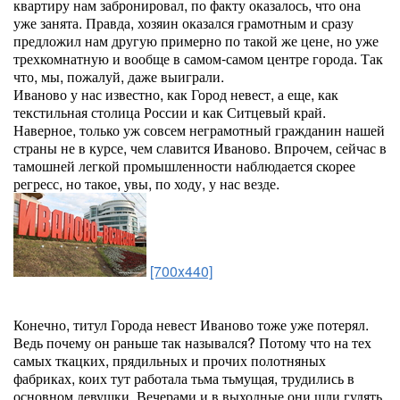
квартиру нам забронировал, по факту оказалось, что она
уже занята. Правда, хозяин оказался грамотным и сразу
предложил нам другую примерно по такой же цене, но уже
трехкомнатную и вообще в самом-самом центре города. Так
что, мы, пожалуй, даже выиграли.
Иваново у нас известно, как Город невест, а еще, как
текстильная столица России и как Ситцевый край.
Наверное, только уж совсем неграмотный гражданин нашей
страны не в курсе, чем славится Иваново. Впрочем, сейчас в
тамошней легкой промышленности наблюдается скорее
регресс, но такое, увы, по ходу, у нас везде.
[700x440]
Конечно, титул Города невест Иваново тоже уже потерял.
Ведь почему он раньше так назывался? Потому что на тех
самых ткацких, прядильных и прочих полотняных
фабриках, коих тут работала тьма тьмущая, трудились в
основном девушки. Вечерами и в выходные они шли гулять