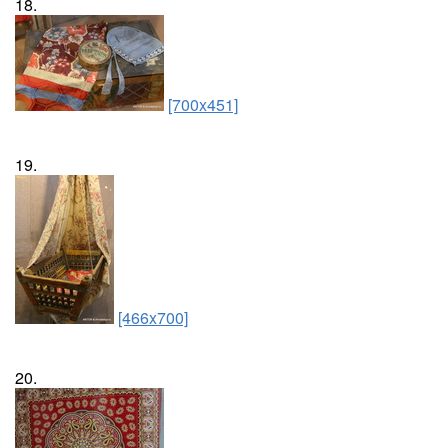
18.
[700x451]
19.
[466x700]
20.