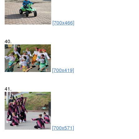
[700x466]
40.
[700x419]
41.
[700x571]