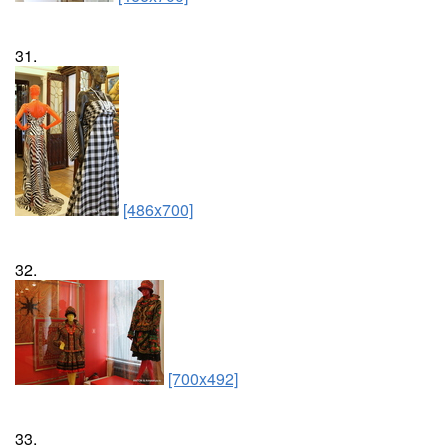
31.
[486x700]
32.
[700x492]
33.