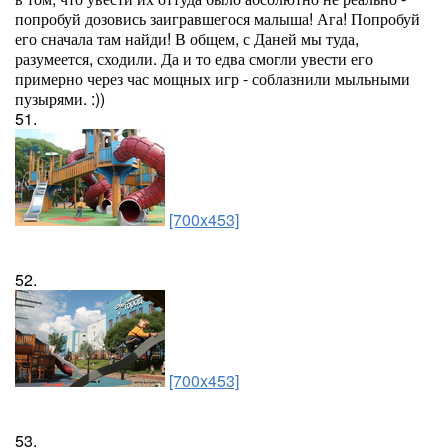
попробуй дозовись заигравшегося малыша! Ага! Попробуй
его сначала там найди! В общем, с Даней мы туда,
разумеется, сходили. Да и то едва смогли увести его
примерно через час мощных игр - соблазнили мыльными
пузырями. :))
51.
[700x453]
52.
[700x453]
53.