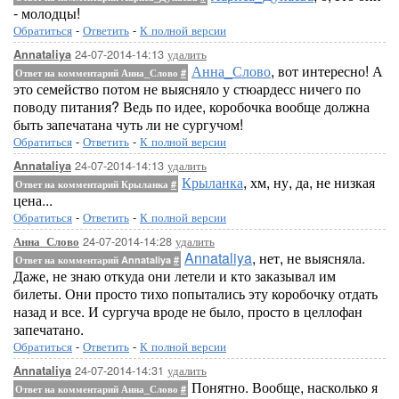
- молодцы!
Обратиться
-
Ответить
-
К полной версии
24-07-2014-14:13
удалить
Annataliya
Анна_Слово
, вот интересно! А
Ответ на комментарий Анна_Слово
#
это семейство потом не выясняло у стюардесс ничего по
поводу питания? Ведь по идее, коробочка вообще должна
быть запечатана чуть ли не сургучом!
Обратиться
-
Ответить
-
К полной версии
24-07-2014-14:13
удалить
Annataliya
Крыланка
, хм, ну, да, не низкая
Ответ на комментарий Крыланка
#
цена...
Обратиться
-
Ответить
-
К полной версии
24-07-2014-14:28
удалить
Анна_Слово
Annataliya
, нет, не выясняла.
Ответ на комментарий Annataliya
#
Даже, не знаю откуда они летели и кто заказывал им
билеты. Они просто тихо попытались эту коробочку отдать
назад и все. И сургуча вроде не было, просто в целлофан
запечатано.
Обратиться
-
Ответить
-
К полной версии
24-07-2014-14:31
удалить
Annataliya
Понятно. Вообще, насколько я
Ответ на комментарий Анна_Слово
#