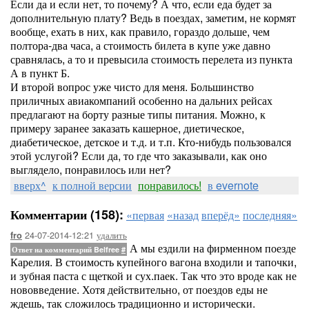
Если да и если нет, то почему? А что, если еда будет за
дополнительную плату? Ведь в поездах, заметим, не кормят
вообще, ехать в них, как правило, гораздо дольше, чем
полтора-два часа, а стоимость билета в купе уже давно
сравнялась, а то и превысила стоимость перелета из пункта
А в пункт Б.
И второй вопрос уже чисто для меня. Большинство
приличных авиакомпаний особенно на дальних рейсах
предлагают на борту разные типы питания. Можно, к
примеру заранее заказать кашерное, диетическое,
диабетическое, детское и т.д. и т.п. Кто-нибудь пользовался
этой услугой? Если да, то где что заказывали, как оно
выглядело, понравилось или нет?
вверх^
к полной версии
понравилось!
в evernote
Комментарии (158):
«первая
«назад
вперёд»
последняя»
24-07-2014-12:21
удалить
fro
А мы ездили на фирменном поезде
Ответ на комментарий Belfree
#
Карелия. В стоимость купейного вагона входили и тапочки,
и зубная паста с щеткой и сух.паек. Так что это вроде как не
нововведение. Хотя действительно, от поездов еды не
ждешь, так сложилось традиционно и исторически.