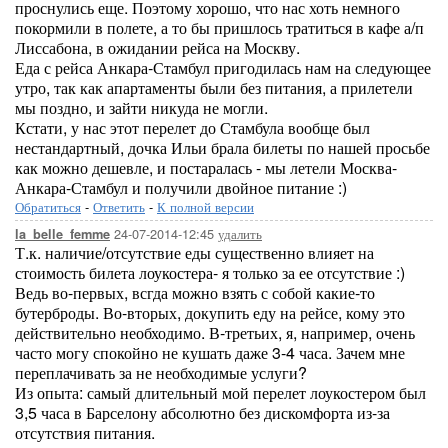
проснулись еще. Поэтому хорошо, что нас хоть немного
покормили в полете, а то бы пришлось тратиться в кафе а/п
Лиссабона, в ожидании рейса на Москву.
Еда с рейса Анкара-Стамбул пригодилась нам на следующее
утро, так как апартаменты были без питания, а прилетели
мы поздно, и зайти никуда не могли.
Кстати, у нас этот перелет до Стамбула вообще был
нестандартный, дочка Ильи брала билеты по нашей просьбе
как можно дешевле, и постаралась - мы летели Москва-
Анкара-Стамбул и получили двойное питание :)
Обратиться
-
Ответить
-
К полной версии
24-07-2014-12:45
удалить
la_belle_femme
Т.к. наличие/отсутствие еды существенно влияет на
стоимость билета лоукостера- я только за ее отсутствие :)
Ведь во-первых, всгда можно взять с собой какие-то
бутерброды. Во-вторых, докупить еду на рейсе, кому это
действительно необходимо. В-третьих, я, например, очень
часто могу спокойно не кушать даже 3-4 часа. Зачем мне
переплачивать за не необходимые услуги?
Из опыта: самый длительный мой перелет лоукостером был
3,5 часа в Барселону абсолютно без дискомфорта из-за
отсутствия питания.