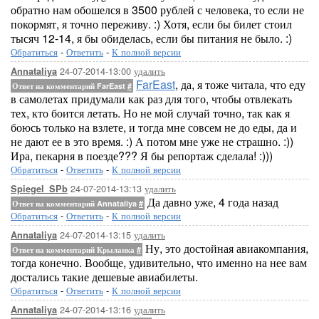
обратно нам обошелся в 3500 рублей с человека, то если не
покормят, я точно переживу. :) Хотя, если бы билет стоил
тысяч 12-14, я бы обиделась, если бы питания не было. :)
Обратиться
-
Ответить
-
К полной версии
24-07-2014-13:00
удалить
Annataliya
FarEast
, да, я тоже читала, что еду
Ответ на комментарий FarEast
#
в самолетах придумали как раз для того, чтобы отвлекать
тех, кто боится летать. Но не мой случай точно, так как я
боюсь только на взлете, и тогда мне совсем не до еды, да и
не дают ее в это время. :) А потом мне уже не страшно. :))
Ира, пекарня в поезде??? Я бы репортаж сделала! :)))
Обратиться
-
Ответить
-
К полной версии
24-07-2014-13:13
удалить
Spiegel_SPb
Да давно уже, 4 года назад
Ответ на комментарий Annataliya
#
Обратиться
-
Ответить
-
К полной версии
24-07-2014-13:15
удалить
Annataliya
Ну, это достойная авиакомпания,
Ответ на комментарий Крыланка
#
тогда конечно. Вообще, удивительно, что именно на нее вам
достались такие дешевые авиабилеты.
Обратиться
-
Ответить
-
К полной версии
24-07-2014-13:16
удалить
Annataliya