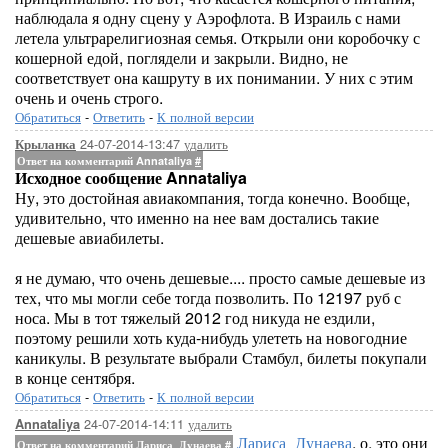
наблюдала я одну сцену у Аэрофлота. В Израиль с нами
летела ультрарелигиозная семья. Открыли они коробочку с
кошерной едой, поглядели и закрыли. Видно, не
соответствует она кашруту в их понимании. У них с этим
очень и очень строго.
Обратиться
-
Ответить
-
К полной версии
24-07-2014-13:47
удалить
Крыланка
Ответ на комментарий Annataliya
#
Исходное сообщение Annataliya
Ну, это достойная авиакомпания, тогда конечно. Вообще,
удивительно, что именно на нее вам достались такие
дешевые авиабилеты.
я не думаю, что очень дешевые.... просто самые дешевые из
тех, что мы могли себе тогда позволить. По 12197 руб с
носа. Мы в тот тяжелый 2012 год никуда не ездили,
поэтому решили хоть куда-нибудь улететь на новогодние
каникулы. В результате выбрали Стамбул, билеты покупали
в конце сентября.
Обратиться
-
Ответить
-
К полной версии
24-07-2014-14:11
удалить
Annataliya
Лариса_Дунаева
, о, это они
Ответ на комментарий Лариса_Дунаева
#