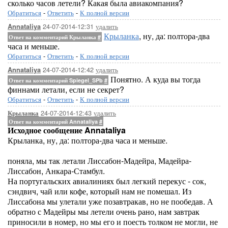
сколько часов летели? Какая была авиакомпания?
Обратиться
-
Ответить
-
К полной версии
24-07-2014-12:31
удалить
Annataliya
Крыланка
, ну, да: полтора-два
Ответ на комментарий Крыланка
#
часа и меньше.
Обратиться
-
Ответить
-
К полной версии
24-07-2014-12:42
удалить
Annataliya
Понятно. А куда вы тогда
Ответ на комментарий Spiegel_SPb
#
финнами летали, если не секрет?
Обратиться
-
Ответить
-
К полной версии
24-07-2014-12:43
удалить
Крыланка
Ответ на комментарий Annataliya
#
Исходное сообщение Annataliya
Крыланка, ну, да: полтора-два часа и меньше.
поняла, мы так летали Лиссабон-Мадейра, Мадейра-
Лиссабон, Анкара-Стамбул.
На португальских авиалиниях был легкий перекус - сок,
сэндвич, чай или кофе, который нам не помешал. Из
Лиссабона мы улетали уже позавтракав, но не пообедав. А
обратно с Мадейры мы летели очень рано, нам завтрак
приносили в номер, но мы его и поесть толком не могли, не