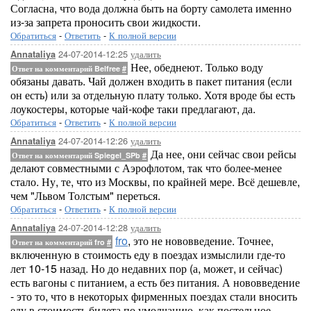
Согласна, что вода должна быть на борту самолета именно
из-за запрета проносить свои жидкости.
Обратиться
-
Ответить
-
К полной версии
24-07-2014-12:25
удалить
Annataliya
Нее, обеднеют. Только воду
Ответ на комментарий Belfree
#
обязаны давать. Чай должен входить в пакет питания (если
он есть) или за отдельную плату только. Хотя вроде бы есть
лоукостеры, которые чай-кофе таки предлагают, да.
Обратиться
-
Ответить
-
К полной версии
24-07-2014-12:26
удалить
Annataliya
Да нее, они сейчас свои рейсы
Ответ на комментарий Spiegel_SPb
#
делают совместными с Аэрофлотом, так что более-менее
стало. Ну, те, что из Москвы, по крайней мере. Всё дешевле,
чем "Львом Толстым" переться.
Обратиться
-
Ответить
-
К полной версии
24-07-2014-12:28
удалить
Annataliya
fro
, это не нововведение. Точнее,
Ответ на комментарий fro
#
включенную в стоимость еду в поездах измыслили где-то
лет 10-15 назад. Но до недавних пор (а, может, и сейчас)
есть вагоны с питанием, а есть без питания. А нововведение
- это то, что в некоторых фирменных поездах стали вносить
еду в стоимость билета по умолчанию, как постельное