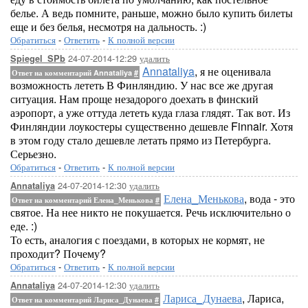
белье. А ведь помните, раньше, можно было купить билеты
еще и без белья, несмотря на дальность. :)
Обратиться
-
Ответить
-
К полной версии
24-07-2014-12:29
удалить
Spiegel_SPb
Annataliya
, я не оценивала
Ответ на комментарий Annataliya
#
возможность лететь В Финляндию. У нас все же другая
ситуация. Нам проще незадорого доехать в финский
аэропорт, а уже оттуда лететь куда глаза глядят. Так вот. Из
Финляндии лоукостеры существенно дешевле Finnair. Хотя
в этом году стало дешевле летать прямо из Петербурга.
Серьезно.
Обратиться
-
Ответить
-
К полной версии
24-07-2014-12:30
удалить
Annataliya
Елена_Менькова
, вода - это
Ответ на комментарий Елена_Менькова
#
святое. На нее никто не покушается. Речь исключительно о
еде. :)
То есть, аналогия с поездами, в которых не кормят, не
проходит? Почему?
Обратиться
-
Ответить
-
К полной версии
24-07-2014-12:30
удалить
Annataliya
Лариса_Дунаева
, Лариса,
Ответ на комментарий Лариса_Дунаева
#