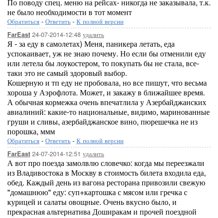
По поводу спец. меню на рейсах- никогда не заказывала, т.к.
не было необходимости в тот момент
Обратиться
-
Ответить
-
К полной версии
24-07-2014-12:48
удалить
FarEast
Я - за еду в самолетах) Меня, паникера летать, еда
успокаивает, уж не знаю почему. Но если бы отменили еду
или летела бы лоукостером, то покупать бы не стала, все-
таки это не самый здоровый выбор.
Кошерную и тп еду не пробовала, но все пишут, что весьма
хороша у Аэрофлота. Может, и закажу в ближайшее время.
А обычная кормежка очень впечатлила у Азербайджанских
авиалиний: какие-то национальные, видимо, маринованные
груши и сливы, азербайджанское вино, пюрешечка не из
порошка, ммм
Обратиться
-
Ответить
-
К полной версии
24-07-2014-12:51
удалить
FarEast
А вот про поезда замолвлю словечко: когда мы переезжали
из Владивостока в Москву в стоимость билета входила еда,
обед. Каждый день из вагона ресторана привозили свежую
"домашнюю" еду: суп+картошка с мясом или гречка с
курицей и салаты овощные. Очень вкусно было, и
прекрасная альтернатива Доширакам и прочей поездной