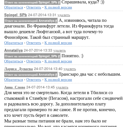
Спрашивала, куда? :))
Ответ на комментарий Spiegel_SPb
#
Обратиться
-
Ответить
-
К полной версии
24-07-2014-13:31
удалить
Spiegel_SPb
А, извиняюсь, читала по
Ответ на комментарий Annataliya
#
диагонали. Во Франкфурт летели. Из Франкфурта тогда
вышло дешевле Люфтганзой, а вот туда почему-то
Финнэйром. Такой был странный маршрут.
Обратиться
-
Ответить
-
К полной версии
24-07-2014-13:33
удалить
Annataliya
Понятно. :)
Ответ на комментарий Spiegel_SPb
#
Обратиться
-
Ответить
-
К полной версии
24-07-2014-13:40
удалить
Лариса_Дунаева
Трансэаро два час с небольшим.
Ответ на комментарий Annataliya
#
Обратиться
-
Ответить
-
К полной версии
24-07-2014-13:45
удалить
Анна_Слово
Для меня это не смертельно. Когда летели в Тбилиси со
стыковкой в Стамбуле (Пегасом), настрогали себе сэндвичей
и радовались всю дорогу. За дополнительную плату
предлагали примерно то же самое. Я не против, конечно,
кто хочет пусть берет в самолете.
Мы разные типы питания не брали, нам это было не
принципиально. Но вот, что касается кошерного питания,