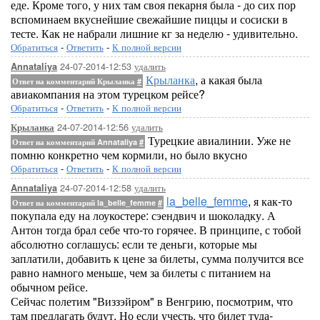
еде. Кроме того, у них там своя пекарня была - до сих пор
вспоминаем вкуснейшие свежайшие пиццы и сосиски в
тесте. Как не набрали лишние кг за неделю - удивительно.
Обратиться
-
Ответить
-
К полной версии
24-07-2014-12:53
удалить
Annataliya
Крыланка
, а какая была
Ответ на комментарий Крыланка
#
авиакомпания на этом турецком рейсе?
Обратиться
-
Ответить
-
К полной версии
24-07-2014-12:56
удалить
Крыланка
Турецкие авиалинии. Уже не
Ответ на комментарий Annataliya
#
помню конкретно чем кормили, но было вкусно
Обратиться
-
Ответить
-
К полной версии
24-07-2014-12:58
удалить
Annataliya
la_belle_femme
, я как-то
Ответ на комментарий la_belle_femme
#
покупала еду на лоукостере: сэендвич и шоколадку. А
Антон тогда брал себе что-то горячее. В принципе, с тобой
абсолютно соглашусь: если те деньги, которые мы
заплатили, добавить к цене за билеты, сумма получится все
равно намного меньше, чем за билеты с питанием на
обычном рейсе.
Сейчас полетим "Виззэйром" в Венгрию, посмотрим, что
там предлагать будут. Но если учесть, что билет туда-