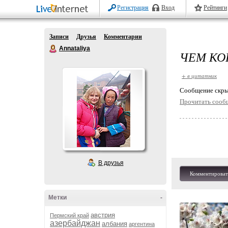
Регистрация
Вход
Рейтинги
Записи
Друзья
Комментарии
Annataliya
ЧЕМ КО
+ в цитатник
Cообщение скры
Прочитать сооб
В друзья
Комментироват
Метки
-
австрия
Пермский край
азербайджан
албания
аргентина