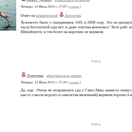
Четверг, 24 Июля 2014 г. 17:07 (
ссылка
)
Ответ на
комментарий
Ленорчик
Хужевсего было у скандинавов, SAS, в 2008 году. Это не дискаун
часа) бесплатной еды нет, и даже платная кончилась! Хотя рейс 
Шпицберген, и тем более на коротких не кормили.
Ленорчик
обратиться по имени
Четверг, 24 Июля 2014 г. 17:10 (
ссылка
)
Да, еще.. Очень не понравилась еда у СвиссАвиа, какая-то невкус
как-то совсем недолго и самолетик маленький) кормили хорошо и 