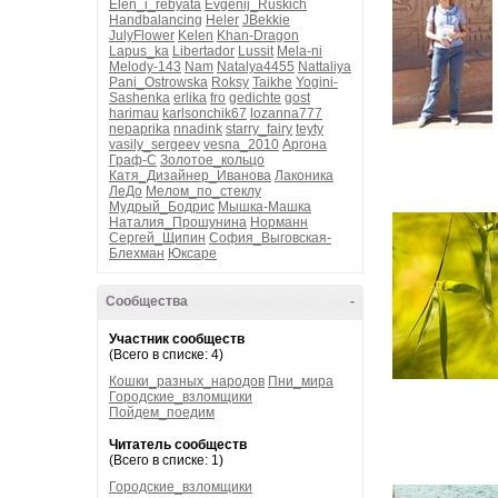
Elen_i_rebyata
Evgenij_Ruskich
Handbalancing
Heler
JBekkie
JulyFlower
Kelen
Khan-Dragon
Lapus_ka
Libertador
Lussit
Mela-ni
Melody-143
Nam
Natalya4455
Nattaliya
Pani_Ostrowska
Roksy
Taikhe
Yogini-
Sashenka
erlika
fro
gedichte
gost
harimau
karlsonchik67
lozanna777
nepaprika
nnadink
starry_fairy
teyty
vasily_sergeev
vesna_2010
Аргона
Граф-С
Золотое_кольцо
Катя_Дизайнер_Иванова
Лаконика
ЛеДо
Мелом_по_стеклу
Мудрый_Бодрис
Мышка-Машка
Наталия_Прошунина
Норманн
Сергей_Щипин
София_Выговская-
Блехман
Юксаре
Сообщества
-
Участник сообществ
(Всего в списке: 4)
Кошки_разных_народов
Пни_мира
Городские_взломщики
Пойдем_поедим
Читатель сообществ
(Всего в списке: 1)
Городские_взломщики