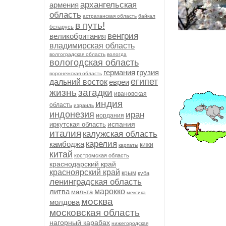
архангельская
армения
область
астраханская область
байкал
в путь!
беларусь
венгрия
великобритания
владимирская область
волгоградская область
вологда
вологодская область
германия
грузия
воронежская область
египет
дальний восток
евреи
жизнь
загадки
ивановская
индия
область
израиль
индонезия
иран
иордания
испания
иркутская область
италия
калужская область
карелия
камбоджа
кижи
карпаты
китай
костромская область
краснодарский край
красноярский край
крым
куба
ленинградская область
литва
марокко
мальта
мексика
москва
молдова
московская область
нагорный карабах
нижегородская