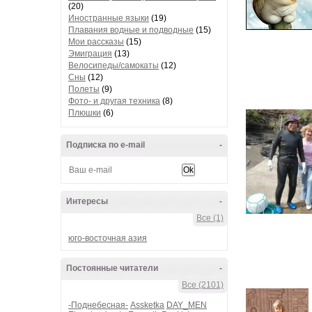
(20)
Иностранные языки
(19)
Плавания водные и подводные
(15)
Мои рассказы
(15)
Эмиграция
(13)
Велосипеды/самокаты
(12)
Сны
(12)
Полеты
(9)
Фото- и другая техника
(8)
Плюшки
(6)
Подписка по e-mail
-
Интересы
-
Все (1)
юго-восточная азия
Постоянные читатели
-
Все (2101)
-Поднебесная-
Assketka
DAY_MEN