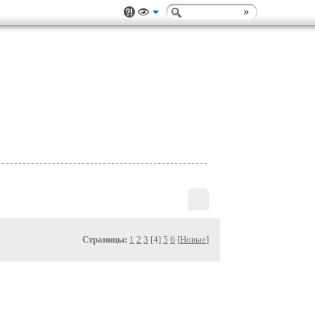
Страницы:
1
2
3
[4]
5
6
[
Новые
]