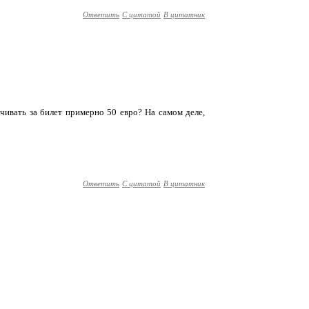
Ответить
С цитатой
В цитатник
лачивать за билет примерно 50 евро? На самом деле,
Ответить
С цитатой
В цитатник