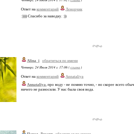
Ответ на
комментарий
Ленорчик
:)))) Спасибо за наводку. :))
Alina_i
обратиться по имени
Четверг, 24 Июля 2014 г. 17:06 (
ссылка
)
Ответ на
комментарий
Annataliya
Annataliya
, про воду - не помню точно, - но скорее всего обы
ничего не разносили. У нас была своя вода.
Павел_Декарт
обратиться по имени