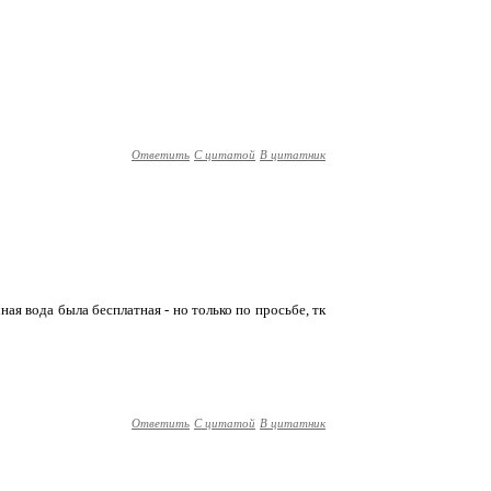
Ответить
С цитатой
В цитатник
чная вода была бесплатная - но только по просьбе, тк
Ответить
С цитатой
В цитатник