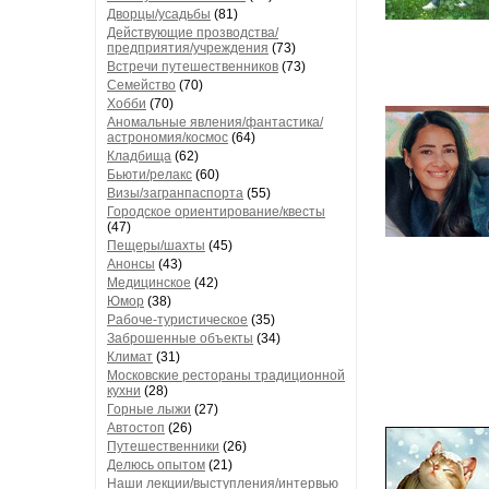
Дворцы/усадьбы
(81)
Действующие прозводства/
предприятия/учреждения
(73)
Встречи путешественников
(73)
Семейство
(70)
Хобби
(70)
Аномальные явления/фантастика/
астрономия/космос
(64)
Кладбища
(62)
Бьюти/релакс
(60)
Визы/загранпаспорта
(55)
Городское ориентирование/квесты
(47)
Пещеры/шахты
(45)
Анонсы
(43)
Медицинское
(42)
Юмор
(38)
Рабоче-туристическое
(35)
Заброшенные объекты
(34)
Климат
(31)
Московские рестораны традиционной
кухни
(28)
Горные лыжи
(27)
Автостоп
(26)
Путешественники
(26)
Делюсь опытом
(21)
Наши лекции/выступления/интервью