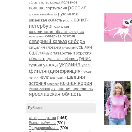
полезное
область
петрозаводск
россия
польша
португалия
румыния
ростовская область
санкт-
рязанская область
рязань
петербург
сахалин
сахалинская область
северная
северная осетия
македония
сибирь
северный кавказ
ссылки
сицилия
словакия
словения
сша
тверская
татарстан
таймыр
область
тунис
тульская область
украина
уганда
турция
урал
финляндия
франция
чехия
швеция
чили
чечня
швейцария
южная корея
эстония
эфиопия
япония
ярославль
ява
южная осетия
ярославская область
Рубрики
-
Фоторепортажи
(1464)
Выставки/музеи
(591)
Традиции/обычаи
(590)