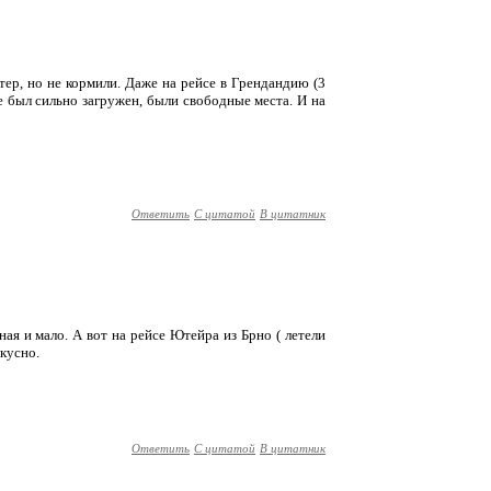
тер, но не кормили. Даже на рейсе в Грендандию (3
не был сильно загружен, были свободные места. И на
Ответить
С цитатой
В цитатник
ная и мало. А вот на рейсе Ютейра из Брно ( летели
вкусно.
Ответить
С цитатой
В цитатник