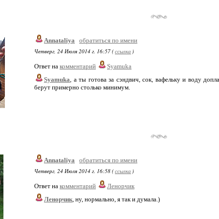
Annataliya
обратиться по имени
Четверг, 24 Июля 2014 г. 16:57 (
ссылка
)
Ответ на
комментарий
Syamuka
Syamuka
, а ты готова за сэндвич, сок, вафельку и воду доп
берут примерно столько минимум.
Annataliya
обратиться по имени
Четверг, 24 Июля 2014 г. 16:58 (
ссылка
)
Ответ на
комментарий
Ленорчик
Ленорчик
, ну, нормально, я так и думала.)