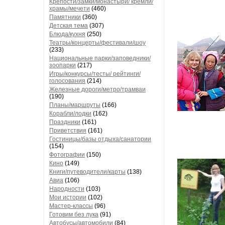
Крепости/замки/монастыри/ кремли/
храмы/мечети
(460)
Памятники
(360)
Детская тема
(307)
Блюда/кухня
(250)
Театры/концерты/фестивали/шоу
(233)
Национальные парки/заповедники/
зоопарки
(217)
Игры/конкурсы/тесты/ рейтинги/
голосования
(214)
Железные дороги/метро/трамваи
(190)
Планы/маршруты
(166)
Корабли/лодки
(162)
Праздники
(161)
Приветствия
(161)
Гостиницы/базы отдыха/санатории
(154)
Фотографии
(150)
Кино
(149)
Книги/путеводители/карты
(138)
Авиа
(106)
Народности
(103)
Мои истории
(102)
Мастер-классы
(96)
Готовим без лука
(91)
Автобусы/автомобили
(84)