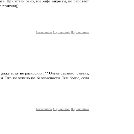
ть. Прилетели рано, все кафе закрыты, но работает
а рванули))
Ответить
С цитатой
В цитатник
 даже воду не разносили??? Очень странно. Значит,
м. Это положено по безопасности. Тем более, если
Ответить
С цитатой
В цитатник