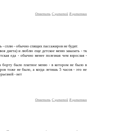
Ответить
С цитатой
В цитатник
ть - сплю - обычно спящих пассажиров не будят.
воя диета) и люблю еще детское меню заказать - тк
тская еда - обычно менее полезная чем взрослая -
На борту было платное меню - в котором не было в
ров тоже не было, а когда летишь 5 часов - это не
рьезней - нет
Ответить
С цитатой
В цитатник