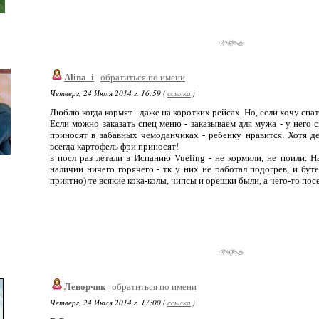
Alina_i
обратиться по имени
Четверг, 24 Июля 2014 г. 16:59 (
ссылка
)
Люблю когда кормят - даже на коротких рейсах. Но, если хочу спа
Если можно заказать спец меню - заказываем для мужа - у него с
приносят в забавных чемоданчиках - ребенку нравится. Хотя де
всегда картофель фри приносят!
в посл раз летали в Испанию Vueling - не кормили, не поили. 
наличии ничего горячего - тк у них не работал подогрев, и буте
приятно) те всякие кока-колы, чипсы и орешки были, а чего-то посе
Ленорчик
обратиться по имени
Четверг, 24 Июля 2014 г. 17:00 (
ссылка
)