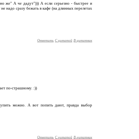
о же" А че дадут"))) А если серьезно - быстрее и
 не надо сразу бежать в кафе (на длинных перелетах
Ответить
С цитатой
В цитатник
ет по-страшному. :))
 купить можно. А вот попить дают, правда выбор
Ответить
С цитатой
В цитатник