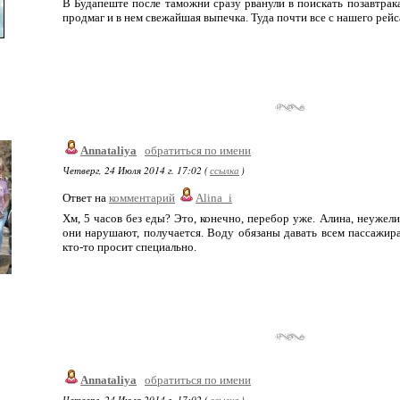
В Будапеште после таможни сразу рванули в поискать позавтрака
продмаг и в нем свежайшая выпечка. Туда почти все с нашего рейс
Annataliya
обратиться по имени
Четверг, 24 Июля 2014 г. 17:02 (
ссылка
)
Ответ на
комментарий
Alina_i
Хм, 5 часов без еды? Это, конечно, перебор уже. Алина, неужели
они нарушают, получается. Воду обязаны давать всем пассажира
кто-то просит специально.
Annataliya
обратиться по имени
Четверг, 24 Июля 2014 г. 17:02 (
ссылка
)