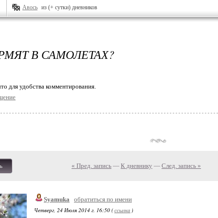
Авось
из (+ сутки) дневников
РМЯТ В САМОЛЕТАХ?
то для удобства комментирования.
щение
« Пред. запись
—
К дневнику
—
След. запись »
ь
Syamuka
обратиться по имени
Четверг, 24 Июля 2014 г. 16:50 (
ссылка
)