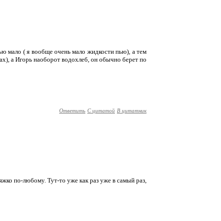
ью мало ( я вообще очень мало жидкости пью), а тем
тах), а Игорь наоборот водохлеб, он обычно берет по
Ответить
С цитатой
В цитатник
тяжко по-любому. Тут-то уже как раз уже в самый раз,