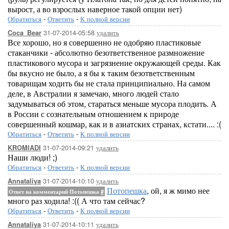
вырост, а во взрослых наверное такой опции нет)
Обратиться
-
Ответить
-
К полной версии
31-07-2014-05:58
удалить
Coca_Bear
Все хорошо, но я совершенно не одобряю пластиковые
стаканчики - абсолютно безответственное размножение
пластикового мусора и загрязнение окружающей среды. Как
бы вкусно не было, а я бы к таким безответственным
товарищам ходить бы не стала принципиально. На самом
деле, в Австралии я замечаю, много людей стало
задумываться об этом, стараться меньше мусора плодить. А
в России с сознательным отношением к природе
совершенный кошмар, как и в азиатских странах, кстати.... :(
Обратиться
-
Ответить
-
К полной версии
31-07-2014-09:21
удалить
KROMIADI
Наши люди! ;)
Обратиться
-
Ответить
-
К полной версии
31-07-2014-10:10
удалить
Annataliya
Потопешка
, ой, я ж мимо нее
Ответ на комментарий Потопешка
#
много раз ходила! :(( А что там сейчас?
Обратиться
-
Ответить
-
К полной версии
31-07-2014-10:11
удалить
Annataliya