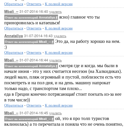
Обратиться
-
Ответить
-
К полной версии
31-07-2014-16:40
удалить
Mbali_--
ясно) главное что ты
Ответ на комментарий Annataliya
#
приноровилась и катаешься!
Обратиться
-
Ответить
-
К полной версии
31-07-2014-16:43
удалить
Annataliya
Это да, на работу хорошо на нем.
Ответ на комментарий Mbali_--
#
:)
Обратиться
-
Ответить
-
К полной версии
31-07-2014-16:44
удалить
Mbali_--
смотря где и когда. мы были в
Ответ на комментарий Annataliya
#
начале июня - это у них считается несезон (на Халкидиках).
людей мало, пляж огромный и пустой, поблизости есть что
посмотреть и на пол-дня, и на день. машину напрокат
только надо, с транспортом там плохо...
еда в Греции конечно потрясающая! стоит поехать из-за нее
в том числе))
Обратиться
-
Ответить
-
К полной версии
31-07-2014-16:45
удалить
Mbali_--
ой, это я про толп туристов
Ответ на комментарий Mbali_--
#
вклинилась) а то перечитала и поняла что не очень понятно,