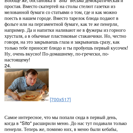
Вообще же, обстановка в "Sito" весьма демократическая и
простая. Вместо скатертей на столы стелют газетки из
мелованной бумаги со статьями о том, где и как можно
поесть в нашем городе. Вместо тарелок блюда подают в
фольге или на пергаментной бумаге, как те же пенерли,
например. Да и напитки наливают не в фужеры из горного
хрусталя, а в обычные пластиковые стаканчики. Но, честно
говоря, на это закрываешь глаза и закрываешь сразу, как
только тебе приносят блюдо и ты пробуешь первый кусочек!
Ну, очень вкусно! По-домашнему, по-гречески, по-
настоящему!
24.
[700x517]
Самое интересное, что мы попали сюда в первый день,
когда в "Sito" расширили меню. До нас тут подавали только
пенерли. Теперь же, помимо них, в меню были кебабы,