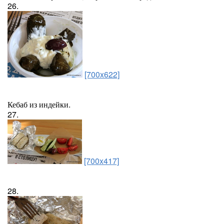
26.
[700x622]
Кебаб из индейки.
27.
[700x417]
28.