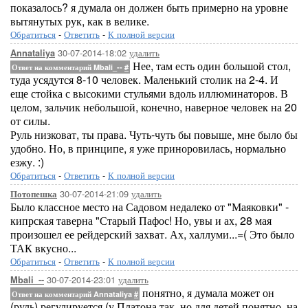
показалось? я думала он должен быть примерно на уровне
вытянутых рук, как в велике.
Обратиться
-
Ответить
-
К полной версии
30-07-2014-18:02
удалить
Annataliya
Нее, там есть один большой стол,
Ответ на комментарий Mbali_--
#
туда усядутся 8-10 человек. Маленький столик на 2-4. И
еще стойка с высокими стульями вдоль иллюминаторов. В
целом, зальчик небольшой, конечно, наверное человек на 20
от силы.
Руль низковат, ты права. Чуть-чуть бы повыше, мне было бы
удобно. Но, в принципе, я уже приноровилась, нормально
езжу. :)
Обратиться
-
Ответить
-
К полной версии
30-07-2014-21:09
удалить
Потопешка
Было классное место на Садовом недалеко от "Маяковки" -
кипрская таверна "Старый Пафос! Но, увы и ах, 28 мая
произошел ее рейдерский захват. Ах, халлуми...=( Это было
ТАК вкусно...
Обратиться
-
Ответить
-
К полной версии
30-07-2014-23:01
удалить
Mbali_--
понятно, я думала может он
Ответ на комментарий Annataliya
#
(руль) регулируется (у Платона так, но для детей понятно, на