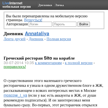
Live
Internet
Дневники
Личка
мобильная версия
Вы были перенаправлены на мобильную версию
страницы.
Вернуться!
Авторизация
Дневник
Annataliya
Лента друзей
-
Дневник
-
Полная версия
Греческий ресторан Sito на корабле
30-07-2014 10:35
к комментариям
-
к полной версии
-
понравилось!
О существовании этого маленького греческого
ресторанчика я узнала в одном дружественном блоге в ЖЖ,
рассказывающем о всяких интересных местах в Москве
moscow_i_ya
(если у вас есть аккаунты в ЖЖ, от души
рекомендую подписаться). И он заинтересовал меня
буквально сразу. Во-первых, этот ресторанчик открылся