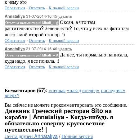
к чему это
Обратиться
-
Ответить
-
К полной версии
31-07-2014-16:45
удалить
Annataliya
Оксан, а что там
Ответ на комментарий Mbali_--
#
растительностью? Зелень есть? То, что у всех на фото там
лысо - мой второй стопор. :)
Обратиться
-
Ответить
-
К полной версии
31-07-2014-16:46
удалить
Annataliya
Да нее, ты нормально написала,
Ответ на комментарий Mbali_--
#
куда надо, я все поняла. :)
Обратиться
-
Ответить
-
К полной версии
Комментарии (67):
«первая
«назад
вперёд»
последняя»
вверх^
Вы сейчас не можете прокомментировать это сообщение.
Дневник Греческий ресторан Sito на
корабле | Annataliya - Когда-нибудь я
обязательно совершу кругосветное
путешествие! |
Лента друзей Annataliya
/
Полная версия