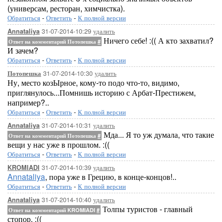
(универсам, ресторан, химчистка).
Обратиться
-
Ответить
-
К полной версии
31-07-2014-10:29
удалить
Annataliya
Ничего себе! :(( А кто захватил?
Ответ на комментарий Потопешка
#
И зачем?
Обратиться
-
Ответить
-
К полной версии
31-07-2014-10:30
удалить
Потопешка
Ну, место козЫрное, кому-то подо что-то, видимо,
приглянулось...Помнишь историю с Арбат-Престижем,
например?..
Обратиться
-
Ответить
-
К полной версии
31-07-2014-10:31
удалить
Annataliya
Мда... Я то уж думала, что такие
Ответ на комментарий Потопешка
#
вещи у нас уже в прошлом. :((
Обратиться
-
Ответить
-
К полной версии
31-07-2014-10:39
удалить
KROMIADI
Annataliya
, пора уже в Грецию, в конце-концов!..
Обратиться
-
Ответить
-
К полной версии
31-07-2014-10:40
удалить
Annataliya
Толпы туристов - главный
Ответ на комментарий KROMIADI
#
стопор. :((