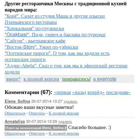
Другие ресторанчики Москвы с традиционной кухней
народов мира:
"Корё". Салат из студня Маша и другие изыски
Пхеньянского ресторана
"Хинкальная" по-грузински
"Ocakbasi''. Пиде, гювеч и баклава по-турецки
"Сайгон" - вьетнамское кафе
"Восток-Story". Ужин по-узбекски
"Осетинские пироги". О том, как мы ходили есть
осетинские пироги
"Аддис-Абеба". Сказ о том, как мы в эфиопский ресторан
ходили
вверх^
к полной версии
понравилось!
в evernote
Комментарии (67):
«первая
«назад
вперёд»
последняя»
30-07-2014-13:27
удалить
Elena_Sofina
Обожаю ваши вкусные заметки!
Обратиться
-
Ответить
-
К полной версии
30-07-2014-13:29
удалить
Annataliya
Спасибо большое. :)
Ответ на комментарий Elena_Sofina
#
Обратиться
-
Ответить
-
К полной версии