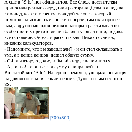
А еще в "Sito" нет официантов. Все блюда посетителям
приносили разные сотрудники ресторана. Девушка подавала
лимонад, кофе и меренгу, молодой человек, который
помогал вытаскивать из печки пенерли, сам их и принес
нам, а другой молодой человек, который рассказывал об
особенностях приготовления блюд и угощал вино, подавал
все остальное. Он нас и рассчитывал. Никаких счетов,
никаких калькуляторов.
- Напомните, что вы заказывали? - и он стал складывать в
уме, а в конце концов, назвал общую сумму.
- Ой, мы вторую долму забыли! - вдруг вспомнила я.
- А, точно! - и он назвал сумму с поправкой. :)
Вот такой вот "Sito". Наверное, рекомендую, даже несмотря
на довольно-таки высокий ценник. Душевно там и уютно.
33.
[700x509]
-----------------------------------------------------------------------------------
--------------------------------