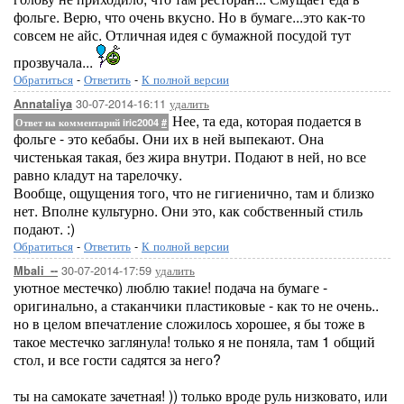
фольге. Верю, что очень вкусно. Но в бумаге...это как-то
совсем не айс. Отличная идея с бумажной посудой тут
прозвучала...
Обратиться
-
Ответить
-
К полной версии
30-07-2014-16:11
удалить
Annataliya
Нее, та еда, которая подается в
Ответ на комментарий iric2004
#
фольге - это кебабы. Они их в ней выпекают. Она
чистенькая такая, без жира внутри. Подают в ней, но все
равно кладут на тарелочку.
Вообще, ощущения того, что не гигиенично, там и близко
нет. Вполне культурно. Они это, как собственный стиль
подают. :)
Обратиться
-
Ответить
-
К полной версии
30-07-2014-17:59
удалить
Mbali_--
уютное местечко) люблю такие! подача на бумаге -
оригинально, а стаканчики пластиковые - как то не очень..
но в целом впечатление сложилось хорошее, я бы тоже в
такое местечко заглянула! только я не поняла, там 1 общий
стол, и все гости садятся за него?
ты на самокате зачетная! )) только вроде руль низковато, или