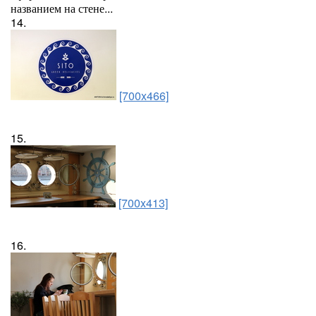
названием на стене...
14.
[700x466]
15.
[700x413]
16.