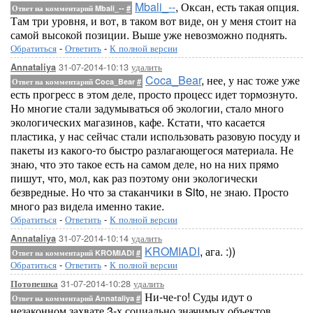
Mbali_--
, Оксан, есть такая опция.
Ответ на комментарий Mbali_--
#
Там три уровня, и вот, в таком вот виде, он у меня стоит на
самой высокой позиции. Выше уже невозможно поднять.
Обратиться
-
Ответить
-
К полной версии
31-07-2014-10:13
удалить
Annataliya
Coca_Bear
, нее, у нас тоже уже
Ответ на комментарий Coca_Bear
#
есть прогресс в этом деле, просто процесс идет тормознуто.
Но многие стали задумываться об экологии, стало много
экологических магазинов, кафе. Кстати, что касается
пластика, у нас сейчас стали использовать разовую посуду и
пакеты из какого-то быстро разлагающегося материала. Не
знаю, что это такое есть на самом деле, но на них прямо
пишут, что, мол, как раз поэтому они экологически
безвредные. Но что за стаканчики в Sito, не знаю. Просто
много раз видела именно такие.
Обратиться
-
Ответить
-
К полной версии
31-07-2014-10:14
удалить
Annataliya
KROMIADI
, ага. :))
Ответ на комментарий KROMIADI
#
Обратиться
-
Ответить
-
К полной версии
31-07-2014-10:28
удалить
Потопешка
Ни-че-го! Суды идут о
Ответ на комментарий Annataliya
#
незаконном захвате 3-х социально значимых объектов