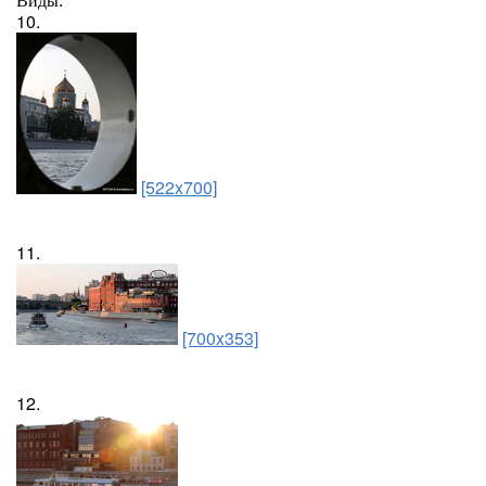
10.
[522x700]
11.
[700x353]
12.