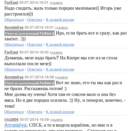
30-07-2014-16:01
удалить
FarEast
Надо сходить, жаль только порции маленькие(( Игорь уже
расстроился)))
Обратиться
-
Ответить
-
К полной версии
30-07-2014-16:01
удалить
Annataliya
Ира, если брать все и сразу, как раз
Ответ на комментарий FarEast
#
хватит. :)))
Обратиться
-
Ответить
-
К полной версии
30-07-2014-16:03
удалить
FarEast
Думаешь, мезе надо брать? На Кипре мы еле из-за стола
выползали после мезе))
Обратиться
-
Ответить
-
К полной версии
30-07-2014-16:08
удалить
Annataliya
Вот не знаю, его-ты мы как раз и
Ответ на комментарий FarEast
#
не брали. Расскажешь потом! :)
Мне долма ну очень! Хотя там ее совсем мало и она без
мяса. Но я две порции осилила. :)) Ну, и пенерли, конечно, -
тема!
Обратиться
-
Ответить
-
К полной версии
30-07-2014-16:09
удалить
iric2004
Annataliya
, СПСБ, а то я видела кораблик, но мне и в
голову не приходило, что там ресторан... Смущает еда в