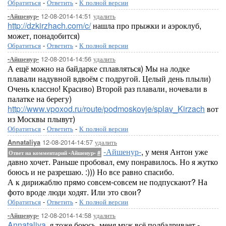
Обратиться
-
Ответить
-
К полной версии
12-08-2014-14:51
удалить
-Айшенур-
http://dzkirzhach.com/c/
нашла про прыжки и аэроклуб,
может, понадобится)
Обратиться
-
Ответить
-
К полной версии
12-08-2014-14:56
удалить
-Айшенур-
А ещё можно на байдарке сплавляться) Мы на лодке
плавали надувной вдвоём с подругой. Целый день плыли)
Очень классно! Красиво) Второй раз плавали, ночевали в
палатке на берегу)
http://www.vpoxod.ru/route/podmoskovje/splav_Kirzach
вот
из Москвы плывут)
Обратиться
-
Ответить
-
К полной версии
12-08-2014-14:57
удалить
Annataliya
-Айшенур-
, у меня Антон уже
Ответ на комментарий -Айшенур-
#
давно хочет. Раньше пробовал, ему понравилось. Но я жутко
боюсь и не разрешаю. :))) Но все равно спасибо.
А к дирижаблю прямо совсем-совсем не подпускают? На
фото вроде люди ходят. Или это свои?
Обратиться
-
Ответить
-
К полной версии
12-08-2014-14:58
удалить
-Айшенур-
Annataliya
, я тоже боюсь, меня муж всё подбадривает -