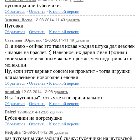
пуговицы или бубенчики.
Обратиться
-
Ответить
-
К полной версии
12-08-2014-11:43
удалить
Зеленая_Весна
Пуговки.
Обратиться
-
Ответить
-
К полной версии
12-08-2014-11:49
удалить
Светлана_Юристик
О, я знаю - сейчас это такая новая модная штука для девочек
- шармы на браслет. :) Наверное, их дарил Иван Грозный
своим многочисленным женам прежде, чем подстричь их в
монахини.
Ну, если этот вариант совсем не прокатит - тогда игрушки
для маленькой новогодней елочки.
Обратиться
-
Ответить
-
К полной версии
12-08-2014-12:08
удалить
nnadink
Я за "пуговицы", хоть уже и не оригинально)
Обратиться
-
Ответить
-
К полной версии
12-08-2014-12:26
удалить
Daizzi
Бубенчики на погремушки
Обратиться
-
Ответить
-
К полной версии
12-08-2014-12:36
удалить
Redjulia
раз пуговицы уже забили)) скажу: бубенчики на шутовской