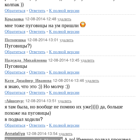
колпак ))
Обратиться
-
Ответить
-
К полной версии
12-08-2014-12:48
удалить
Крыланка
мне тоже пуговицы на ум пришли
Обратиться
-
Ответить
-
К полной версии
12-08-2014-13:01
удалить
Потопешка
Пуговицы?)
Обратиться
-
Ответить
-
К полной версии
12-08-2014-13:45
удалить
Надежда_Михайловна
Пуговицы
Обратиться
-
Ответить
-
К полной версии
12-08-2014-13:46
удалить
Катя_Дизайнер_Иванова
я знаю, что это :)) Но молчу :))
Обратиться
-
Ответить
-
К полной версии
12-08-2014-13:51
удалить
-Айшенур-
я там была, но вообще не помню их уже))))) да, больше
похоже на пуговицы)
в подвал ходили?
Обратиться
-
Ответить
-
К полной версии
12-08-2014-13:54
удалить
Annataliya
А то! Именно подвал произвел
Ответ на комментарий -Айшенур-
#