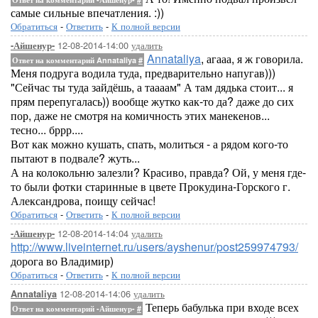
самые сильные впечатления. :))
Обратиться
-
Ответить
-
К полной версии
12-08-2014-14:00
удалить
-Айшенур-
Annataliya
, агааа, я ж говорила.
Ответ на комментарий Annataliya
#
Меня подруга водила туда, предварительно напугав)))
"Сейчас ты туда зайдёшь, а таааам" А там дядька стоит... я
прям перепугалась)) вообще жутко как-то да? даже до сих
пор, даже не смотря на комичность этих манекенов...
тесно... бррр....
Вот как можно кушать, спать, молиться - а рядом кого-то
пытают в подвале? жуть...
А на колокольню залезли? Красиво, правда? Ой, у меня где-
то были фотки старинные в цвете Прокудина-Горского г.
Александрова, поищу сейчас!
Обратиться
-
Ответить
-
К полной версии
12-08-2014-14:04
удалить
-Айшенур-
http://www.liveinternet.ru/users/ayshenur/post259974793/
дорога во Владимир)
Обратиться
-
Ответить
-
К полной версии
12-08-2014-14:06
удалить
Annataliya
Теперь бабулька при входе всех
Ответ на комментарий -Айшенур-
#