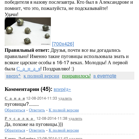
победителя я назову послезавтра. Кто был в Александрове и
помнит, что это, пожалуйста, не подсказывайте!
Удачи!
[700x426]
Правильный ответ:
Друзья, почти все вы догадались
правильно! Именно такие пуговицы использовала знать и
всякие царские особы в 16-17 веках. Молодцы! А первой
была
С_а_н_а_я
! Поздравляю! :)
вверх^
к полной версии
понравилось!
в evernote
Комментарии (45):
вперёд»
12-08-2014-11:33
удалить
С_а_н_а_я
пуговицы?........
Обратиться
-
Ответить
-
К полной версии
12-08-2014-11:38
удалить
Р_у_с_а_л_к_а_
Да, похоже на пуговицы.)))
Обратиться
-
Ответить
-
К полной версии
12-08-2014-11:42
удалить
Елена_Лобачёва