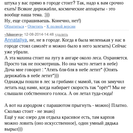
штука у вас прямо в городе стоит? Так, надо к вам срочно
ехать! Всякие дирижабли, космические аппараты - это
вообще наша тема. :)))
Ну, еще спрашиваешь. Конечно, нет!)
Обратиться
-
Ответить
-
К полной версии
12-08-2014-14:48
удалить
-Айшенур-
Annataliya
, не, не в городе. Когда я была меленькая у нас в
городе стоял самолёт и можно было в него залезать) Сейчас
уже убрали.
А эта махина стоит на лугу в ангаре около леса. Охраняется.
Просто так не посмотришь. Но она часто летает в небе)
Доча мне говорит : "Атять бля-бля в небе летит" (Опять
дерижабль в небе летит")))
Однажды пошли в лес за грибами с мамой, так он замучил
летать над нами, когда набирает скорость так "орёт"! Мы не
слышали собственного голоса. А он летал туда-сюда!
А вот на аэродром с парашютом прыгнуть - можно) Платно.
Сколько стоит - не знаю)
Ещё у нас озеро для отдыха красивое есть, там карпов
можно ловить (оно искусственное), один умный дядька
вырыл)))