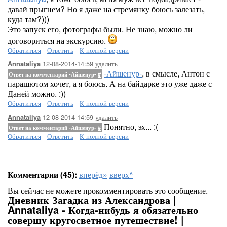
давай прыгнем? Но я даже на стремянку боюсь залезать,
куда там?)))
Это запуск его, фотографы были. Не знаю, можно ли
договориться на экскурсию.
Обратиться
-
Ответить
-
К полной версии
12-08-2014-14:59
удалить
Annataliya
-Айшенур-
, в смысле, Антон с
Ответ на комментарий -Айшенур-
#
парашютом хочет, а я боюсь. А на байдарке это уже даже с
Даней можно. :))
Обратиться
-
Ответить
-
К полной версии
12-08-2014-14:59
удалить
Annataliya
Понятно, эх... :(
Ответ на комментарий -Айшенур-
#
Обратиться
-
Ответить
-
К полной версии
Комментарии (45):
вперёд»
вверх^
Вы сейчас не можете прокомментировать это сообщение.
Дневник Загадка из Александрова |
Annataliya - Когда-нибудь я обязательно
совершу кругосветное путешествие! |