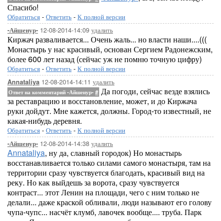
Спасибо!
Обратиться
-
Ответить
-
К полной версии
12-08-2014-14:09
удалить
-Айшенур-
Киржач разваливается... Очень жаль... но власти наши....(((
Монастырь у нас красивый, основан Сергием Радонежским,
более 600 лет назад (сейчас уж не помню точную цифру)
Обратиться
-
Ответить
-
К полной версии
12-08-2014-14:11
удалить
Annataliya
Да погоди, сейчас везде взялись
Ответ на комментарий -Айшенур-
#
за реставрацию и восстановление, может, и до Киржача
руки дойдут. Мне кажется, должны. Город-то известный, не
какая-нибудь деревня.
Обратиться
-
Ответить
-
К полной версии
12-08-2014-14:38
удалить
-Айшенур-
Annataliya
, ну да, славный городок) Но монастырь
восстанавливается только силами самого монастыря, там на
территории сразу чувствуется благодать, красивый вид на
реку. Но как выйдешь за ворота, сразу чувствуется
контраст... этот Ленин на площади, чего с ним только не
делали... даже краской обливали, люди называют его голову
чупа-чупс... насчёт клумб, лавочек вообще.... труба. Парк