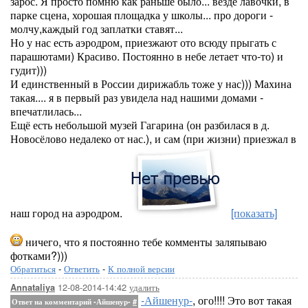
зарос. Я просто помню как раньше было... везде лавочки, в
парке сцена, хорошая площадка у школы... про дороги -
молчу,каждый год заплатки ставят...
Но у нас есть аэродром, приезжают ото всюду прыгать с
парашютами) Красиво. Постоянно в небе летает что-то) и
гудит)))
И единственный в России дирижабль тоже у нас))) Махина
такая.... я в первый раз увидела над нашими домами -
впечатлилась...
Ещё есть небольшой музей Гагарина (он разбилася в д.
Новосёлово недалеко от нас.), и сам (при жизни) приезжал в
наш город на аэродром.
[показать]
ничего, что я постоянно тебе комменты заляпываю
фотками?)))
Обратиться
-
Ответить
-
К полной версии
12-08-2014-14:42
удалить
Annataliya
-Айшенур-
, ого!!!! Это вот такая
Ответ на комментарий -Айшенур-
#