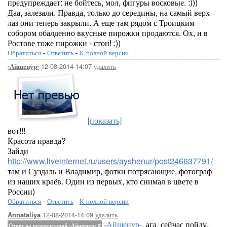
предупреждает: не бойтесь, мол, фигуры восковые. :)))
Даа, залезали. Правда, только до середины, на самый верх
лаз они теперь закрыли. А еще там рядом с Троицким
собором обалденно вкусные пирожки продаются. Ох, и в
Ростове тоже пирожки - стон! :))
Обратиться
-
Ответить
-
К полной версии
12-08-2014-14:07
удалить
-Айшенур-
[показать]
вот!!!
Красота правда?
Зайди
http://www.liveinternet.ru/users/ayshenur/post246637791/
там и Суздаль и Владимир, фотки потрясающие, фотограф
из наших краёв. Один из первых, кто снимал в цвете в
России)
Обратиться
-
Ответить
-
К полной версии
12-08-2014-14:09
удалить
Annataliya
-Айшенур-
, ага, сейчас пойду.
Ответ на комментарий -Айшенур-
#